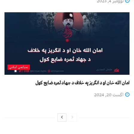
نوومبر 4, 2023
سیاسي لیکني
امان الله خان او د انګریز په خلاف د جهاد ثمره ضایع کول
اگست 20, 2024