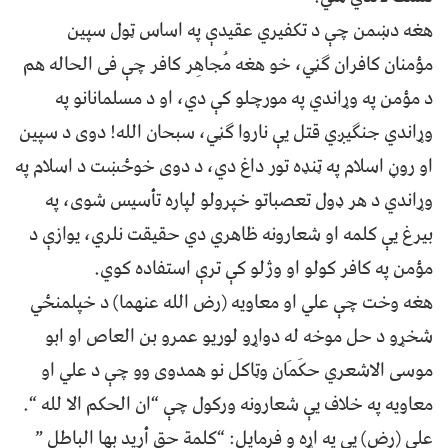
هغه دښمن چې د تکفیري عقیدې په اساس ټول سپین
مؤمنان کافران ګڼي، خو هغه مُجاهِر کافر چې فی الحاله هم
د مؤمن په وړاندي په مورچلو کې دي، او د مسلمانانو په
وړاندي جنګیږي قتل یې ناروا ګڼي، سبحان الله! دوی د سپین
او روڼ اسلام په ټنډه تور داغ دي، د دوی خوځښت د اسلام په
وړاندي د هر ډول تعصباتو خپرولو لپاره تأسیس شوی، په
بیرغ یې کلمه او شعارونه ظاهري دي حقیقت نلري، یوازې د
مؤمن په کافر کولو او وژلو کې ترې استفاده کوي.
هغه وخت چې علي او معاویه (رض الله عنهما) د خپلمنځي
شخړو د حل موخه له دواړو لوریو عمرو بن العاص او ابو
موسی الاشعري حکَمَان وټاکل نو همدوی وو چې د علي او
معاویه په خلاف یې شعارونه ورکول چې “ان الحکم الا لله “.
علي (رض) یې په اړه و فرمایل: “کلمة حق أرید بها الباطل ”