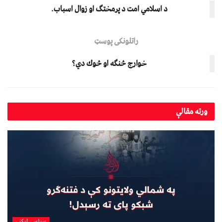
د اسلامي امت د پرمختګ او زوال اسباب.
راتلونکی پوسټ
خوارج څنګه او څوك دي؟
ورته
مقالې
سیاسي لیکني