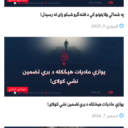
په شمالي ولایتونو کې د فتنه‌ګرو شبکو پای ته رسېدل!
فبروري 9, 2025
جهادي لیکني
یوازې مادیات هیڅکله د بري تضمین نشي کولای!
دسمبر 7, 2024