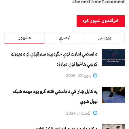
the next time I comment.
وروستي
تبصرې
مشهور
د اسلامي امارت نوې جګړه‌ییزه ستراتېژي او د ډیورنډ
کرښې هاخوا نوې مبارزه
جون 22, 2026
په کابل ښار کې د داعشي فتنه ګرو يوه مهمه شبکه
نيول شوې
اگست 7, 2024
د کندهار د برید په اړه نوي انکشافات