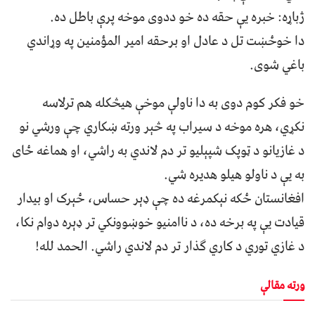
ژباړه: خبره یې حقه ده خو ددوی موخه پرې باطل ده.
دا خوځښت تل د عادل او برحقه امیر المؤمنین په وړاندي
باغي شوی.
خو فکر کوم دوی به دا ناولې موخې هیڅکله هم ترلاسه
نکړي، هره موخه د سیراب په څېر ورته ښکاري چې ورشي نو
د غازیانو د ټوپک شپېلیو تر دم لاندي به راشي، او هماغه ځای
به یې د ناولو هیلو هدیره شي.
افغانستان ځکه نېکمرغه ده چې ډېر حساس، ځېرک او بیدار
قیادت یې په برخه ده، د ناامنیو خوښوونکي تر ډېره دوام نکا،
د غازي توري د کاري ګذار تر دم لاندي راشي. الحمد لله!
ورته مقالې