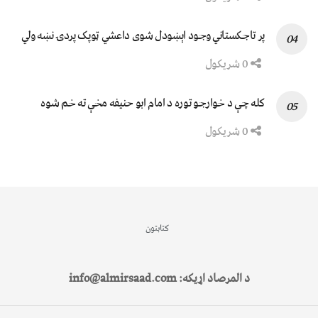
پر تاجکستاني وجود اېښودل شوی داعشي ټوپک پردۍ نښه ولي
0 شریکول
کله چې د خوارجو توره د امام ابو حنیفه مخې ته خم شوه
0 شریکول
کتابتون
د المرصاد اړیکه: info@almirsaad.com