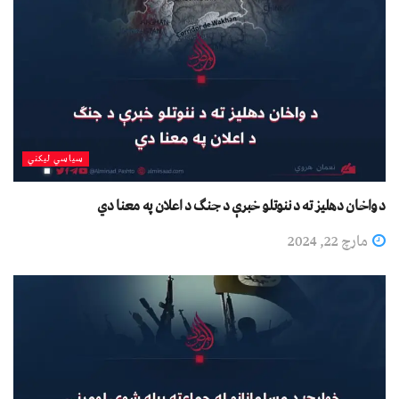
سیاسي لیکني
د واخان دهلیز ته د ننوتلو خبرې د جنګ د اعلان په معنا دي
مارچ 22, 2024