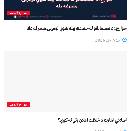
خوارج العصر
خوارج؛ د مسلمانانو له جماعته بېله شوې لومړنۍ منحرفه ډله
جون 17, 2026
خوارج العصر
اسلامي امارت د خلافت اعلان ولې نه کوي؟