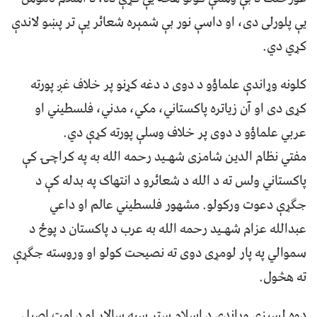
یې پلورلی دی، او داسې نور بې شمېره شعائر یې تر پښو لاندې
کړي دي.
کلونه وړاندې علماؤو د دوی د دغه کړنو پر خلاف غږ پورته
کړی دی او آن زیاتره پاکستاني، مکي، مدني، فلسطیني او
عربي علماؤو د دوی پر خلاف وسلې پورته کړې دي.
مفتي نظام الدین شامزی شهـید رحمه الله به په کراچۍ کې
پاکستاني ولس ته د الله د شعائرو د انتهاک په بدله کې د
جګړې دعوت ورکولو. مشهور فلسطیني عالم او داعي
عبدالله عزام شهـید رحمه الله به عرب د پاکستان د پوځ د
سموالي په پار لومړی دوی ته نصیحت کولو او وروسته جګړې
ته هڅول.
دوه لسیزې وړاندې د اسلام ستر سپه سالار او د امت اصیل