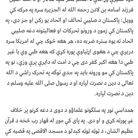
فرزند اسامه بن لادن رحمه الله له الجزیره سره په مرکه کې
وویل: پاکستان د صلیبي تحالف او اتحاد یو رکن او جز دی، په
پاکستان کې زموږ د ورونو تحرکات او فعالیتونه دغه صلیبي
اتحاد ته یوه ستره ضربه ده، هر هغه څوک چې له امریکا سره
دریږي چې د هغوی اړتیاوې پوره کړي که هغه طبي وي یا غیر
طبي دا هغه اکبر کفر دی چې د امت له دایرې پرې وزي، نو په
پاکستان کې مو ورونه باید په جدي توګه په تحرک راشي د الله
تعالی د دین د نصرت لپاره او د رسول صلی الله علیه وسلم د
دین د نصرت لپاره.
همداسې نور په سلګونو علماؤو د دوی د دغه کړنو پر خلاف
غږ پورته کړی و او دی. په پای کې موږ له قهار رب څخه د قرآن
عظیم الشان، د ټوټه ټوټه کېدلو د مسجد الاقصی په قضیه کې