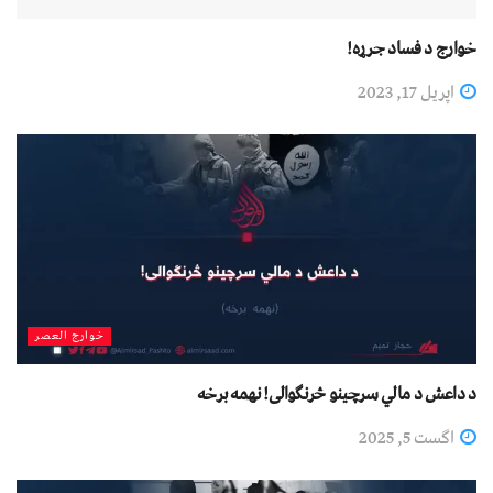
خوارج د فساد جرړه!
اپریل 17, 2023
خوارج العصر
د داعش د مالي سرچینو څرنګوالی! نهمه برخه
اگست 5, 2025