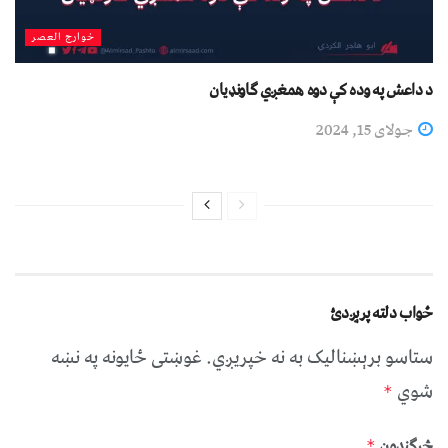
خوارج العصر
د داعش په وده کې دوه همغږي ګاونډیان
جولای 15, 2024
ځواب دلته پرېږدئ
ستاسو برېښناليک به نه خپريږي.
غوښتى ځایونه په نښه
شوي
*
څرگندون
*