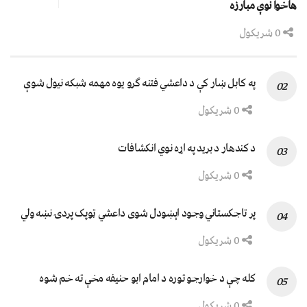
هاخوا نوې مبارزه
0 شریکول
په کابل ښار کې د داعشي فتنه ګرو يوه مهمه شبکه نيول شوې
0 شریکول
د کندهار د برید په اړه نوي انکشافات
0 شریکول
پر تاجکستاني وجود اېښودل شوی داعشي ټوپک پردۍ نښه ولي
0 شریکول
کله چې د خوارجو توره د امام ابو حنیفه مخې ته خم شوه
0 شریکول