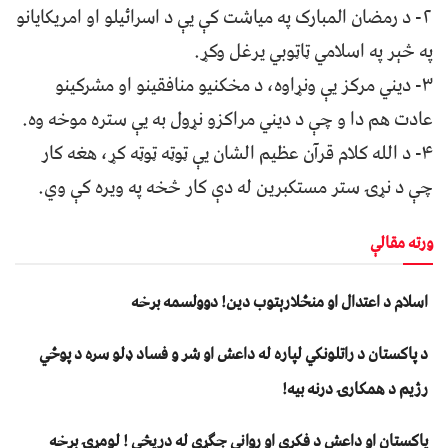
۲- د رمضان المبارک په میاشت کې یې د اسرائیلو او امریکایانو
په څېر په اسلامي ټاټوبي یرغل وکړ.
۳- دیني مرکز یې ونړاوه، د مخکنیو منافقینو او مشرکینو
عادت هم دا و چې د دیني مراکزو نړول به یې ستره موخه وه.
۴- د الله کلام قرآن عظیم الشان یې ټوټه ټوټه کړ، هغه کار
چې د نړۍ ستر مستکبرین له دې کار څخه په ویره کې وي.
ورته مقالې
اسلام د اعتدال او منځلارېتوب دین! دوولسمه برخه
د پاکستان د راتلونکي لپاره له داعش او شر و فساد ډلو سره د پوځي
رژیم د همکارۍ درنه بیه!
پاکستان او داعش د فکري او رواني جګړې له دریڅې ! لومړۍ برخه