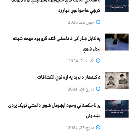
د اسلامي امارت نوې جګړه‌ییزه ستراتېژي او د ډیورنډ
کرښې هاخوا نوې مبارزه
جون 22, 2026
په کابل ښار کې د داعشي فتنه ګرو يوه مهمه شبکه
نيول شوې
اگست 7, 2024
د کندهار د برید په اړه نوي انکشافات
مارچ 24, 2024
پر تاجکستاني وجود اېښودل شوی داعشي ټوپک پردۍ
نښه ولي
مارچ 25, 2024