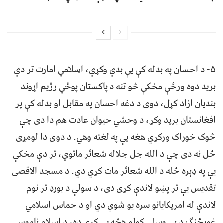
۵- د احسان په بدله کې یې بدې وکړې، اسلامي امارت تر دې
برید دوه ورځې مخکې څو تنه د پاکستان پوځي رژیم اړوند
بندیان ازاد کړل، دوی د دغه احسان په مقابل او بدله کې پر
افغانستان برید وکړ، د وحشي حيوان عادت هم دا دی چې
څوک خوراک ورکړي هغه یې په لغته وهي. د دوی دا لومړی
ځل نه دی چې د الله جل جلاله شعائر ماتوي، تر دې مخکې
یې په ډېره ځله د الله شعائر مات کړي دي. د مسجد الاقصی
تقدیس یې تر پښو لاندې کړی دی، د سولې د بورډ تر نوم
لاندې له امریکایانو سره یو شوي دي او د حماس اسلامي
غورځنګ د بې وسلې کولو هڅه یې کړې ده، د اسلام ناموس