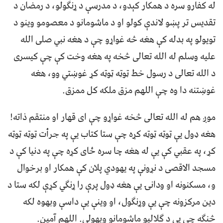
له کفارو سره د همکار کېدو، د مدرسې د ړنګولو، د رمضان د
تقدیس تر پښو لاندې کولو او د ماشومانو د معصومو وینو د
تویولو په بدله کې هغه څه غواړو چې د هغه نبي صلی الله
علیه وسلم له الله تعالی څخه په هغه وخت کې چې کیسری
د الله تعالی د رسول خط ټوټه ټوټه کړ غوښتي وو، هغه
غوښتنه دا وه چې اللهم مزق ملکه کل ممزق.
موږ هم له الله تعالی څخه غواړو چې ای قهار او منتقم ذاته!
هغه ډول یې ټوټه ټوټه کړه چې ستا کتاب یې په جرأت ټوټه ټوټه
کړ، په عقبي کې یې له هغه چا سره ځای کړه چې په دنیا کې د
مسجد الاقصی د نړونې په یهودي پلان کې همکار او برخوال
و، مسکنونه او ودانۍ یې هغه ډول پرې را ړنګي کړې لکه ستا د
دین مرکزونه چې یې وړنګول، او وینې یې داسې وبهوه لکه
څنګه چې یې د ګلالیو ماشومانو وبهولې. اللهم آمین.