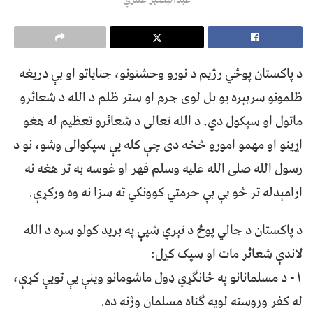
د پاکستان پوځي رژیم د نورو وحشتونو، جنایاتو او بې دریغه
ظلمونو سربېره یو بل لوی جرم او ستر ظلم د الله د شعائرو
ماتول او سپکول دي. د الله تعالی د شعائرو تعظیم له هغو
اړینو او مهمو امورو څخه دی چې کله یې سپکوالی وشو، نو د
رسول الله صلی الله علیه وسلم قهر او غوسه به تر هغه نه
ارامېدله تر څو یې بې حرمتي کوونکي ته سزا نه وه ورکړې.
د پاکستان د جالي پوځ د تېري شپې په برید کولو سره د الله
لاندې شعائر مات او سپک کړل:
۱- د مسلمانانو په ځانګړي ډول ماشومانو وینې یې تویې کړې،
له کفر وروسته لویه ګناه مسلمان وژنه ده.