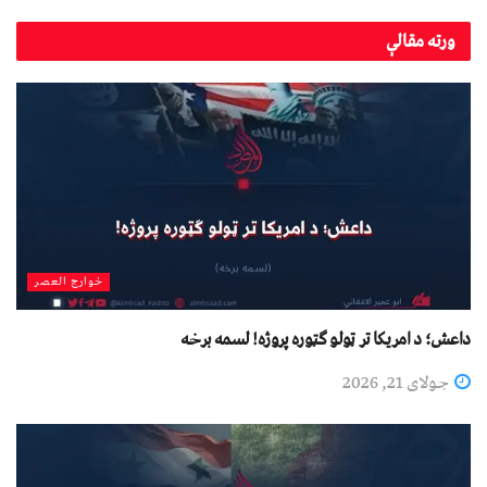
ورته
مقالې
خوارج العصر
داعش؛ د امریکا تر ټولو ګټوره پروژه! لسمه برخه
جولای 21, 2026