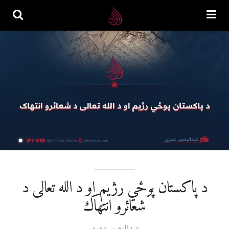
د پاکستان پوځي رژیم او د الله تعالی د
شعائرو انتهاک
عبدالبصیر عمري