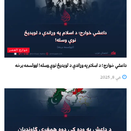
خوارج العصر
داعشي خوارج؛ د اسلام په وړاندې د لویدیځ نوې وسله! اوولسمه برخه
مې 8, 2025