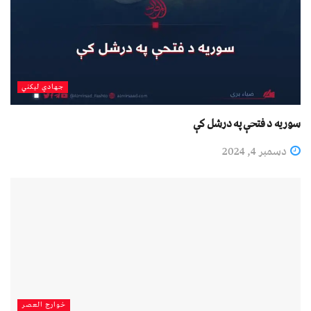
جهادي لیکني
سوریه د فتحې په درشل کې
دسمبر 4, 2024
خوارج العصر