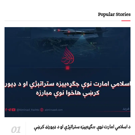
Popular Stories
د اسلامي امارت نوې جګړه‌ییزه ستراتېژي او د ډیورنډ کرښې