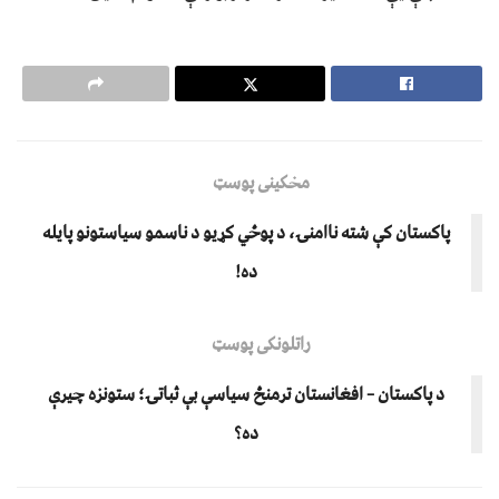
مخکینی پوسټ
پاکستان کې شته ناامنۍ، د پوځي کړیو د ناسمو سیاستونو پایله
ده!
راتلونکی پوسټ
د پاکستان – افغانستان ترمنځ سیاسې بې ثباتۍ؛ ستونزه چیرې
ده؟