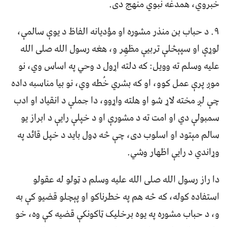
خبروي، همدغه نبوي منهج دی.
۹. د حباب بن منذر مشوره او مؤدیانه الفاظ د یوې سالمې،
لوړې او سپېڅلې تربیې مظهِر و، هغه رسول الله صلی الله
علیه وسلم ته وویل: که دلته اړول د وحي په اساس وي، نو
موږ پرې عمل کوو، او که بشري خُطه وي، نو بیا مناسبه داده
چې لږ مخته لاړ شو او هلته واړوو، دا جملې د انقیاد او ادب
سمبولې دي او امت ته د مشورې او د خپلې رایې د ابراز یو
سالم مېتود او اسلوب دی، چې څه ډول باید د خپل قائد په
وړاندي د رایې اظهار وشي.
دا راز رسول الله صلی الله علیه وسلم د ټولو له عقولو
استفاده کوله، که څه هم په خطرناکو او پېچلو قضیو کې به
و، د حباب مشوره په یوه برخلیک ټاکونکې قضیه کې وه، خو