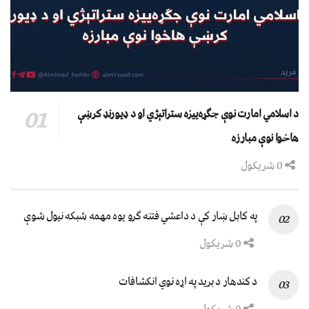
د اسلامي امارت نوې جګړه‌ییزه ستراتېژي او د ډیورنډ کرښې
هاخوا نوې مبارزه
0 شریکول
په کابل ښار کې د داعشي فتنه ګرو يوه مهمه شبکه نيول شوې
0 شریکول
د کندهار د برید په اړه نوي انکشافات