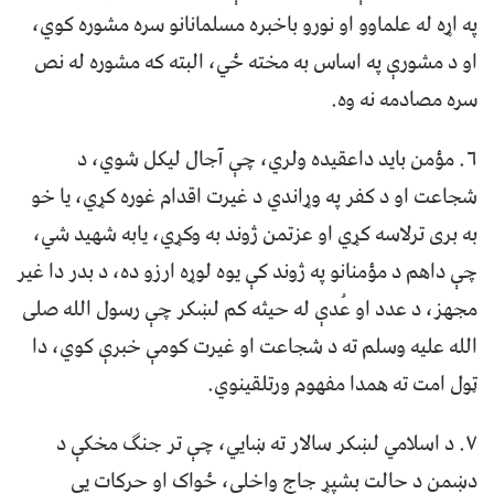
په اړه له علماوو او نورو باخبره مسلمانانو سره مشوره کوي،
او د مشورې په اساس به مخته ځي، البته که مشوره له نص
سره مصادمه نه وه.
۶. مؤمن باید داعقیده ولري، چې آجال لیکل شوي، د
شجاعت او د کفر په وړاندي د غیرت اقدام غوره کړي، یا خو
به بری ترلاسه کړي او عزتمن ژوند به وکړي، یابه شهید شي،
چې داهم د مؤمنانو په ژوند کې یوه لوړه ارزو ده، د بدر دا غیر
مجهز، د عدد او عُدې له حیثه کم لښکر چې رسول الله صلی
الله علیه وسلم ته د شجاعت او غیرت کومې خبرې کوي، دا
ټول امت ته همدا مفهوم ورتلقینوي.
۷. د اسلامي لښکر سالار ته ښایي، چې تر جنګ مخکې د
دښمن د حالت بشپړ جاج واخلي، ځواک او حرکات یې