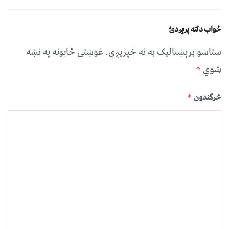
ځواب دلته پرېږدئ
ستاسو برېښناليک به نه خپريږي.
غوښتى ځایونه په نښه
شوي
*
څرگندون
*