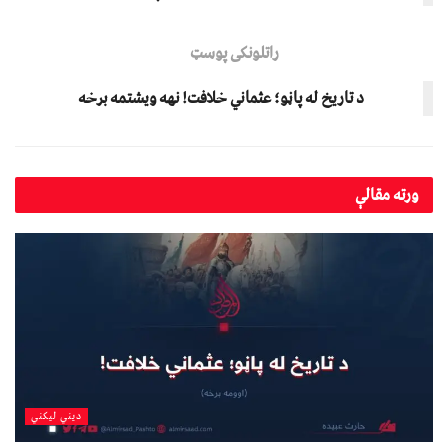
راتلونکی پوسټ
د تاریخ له پاڼو؛ عثماني خلافت! نهه ویشتمه برخه
ورته
مقالې
دیني لیکني