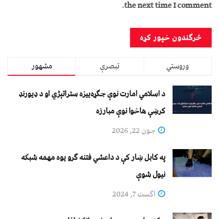
the next time I comment.
وروستي
تبصرې
مشهور
د اسلامي امارت نوې جګړه‌ییزه ستراتېژي او د ډیورنډ
کرښې هاخوا نوې مبارزه
جون 22, 2026
په کابل ښار کې د داعشي فتنه ګرو يوه مهمه شبکه
نيول شوې
اگست 7, 2024