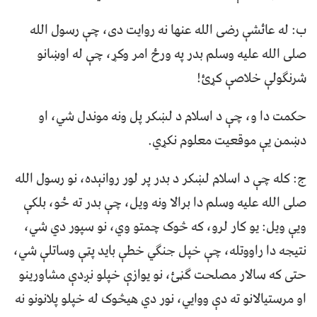
ب: له عائشې رضی الله عنها نه روایت دی، چې رسول الله
صلی الله علیه وسلم بدر په ورځ امر وکړ، چې له اوښانو
شرنګولې خلاصې کړئ!
حکمت دا و، چې د اسلام د لښکر پل ونه موندل شي، او
دښمن یې موقعیت معلوم نکړي.
ج: کله چې د اسلام لښکر د بدر پر لور روانېده، نو رسول الله
صلی الله علیه وسلم دا برالا ونه ویل، چې بدر ته ځو، بلکې
ویې ویل: یو کار لرو، که څوک چمتو وي، نو سپور دي شي،
نتیجه دا راووتله، چې خپل جنګي خطې باید پټې وساتلې شي،
حتی که سالار مصلحت ګڼئ، نو یوازې خپلو نږدې مشاورینو
او مرستیالانو ته دې ووایي، نور دي هیڅوک له خپلو پلانونو نه