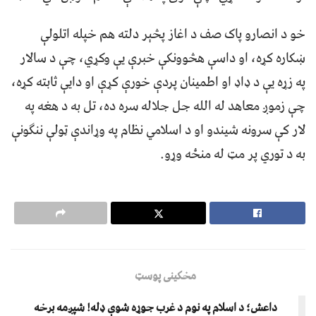
خو د انصارو پاک صف د اغاز پڅېر دلته هم خپله اتلولې
ښکاره کړه، او داسې هڅوونکې خبرې یې وکړي، چې د سالار
په زړه یې د ډاډ او اطمینان پردې خورې کړې او دایې ثابته کړه،
چې زموږ معاهد له الله جل جلاله سره ده، تل به د هغه په
لار کې سرونه شیندو او د اسلامي نظام په وړاندې ټولې ننګونې
به د توري پر مټ له منځه وړو.
مخکینی پوسټ
داعش؛ د اسلام په نوم د غرب جوړه شوې ډله! شپږمه برخه