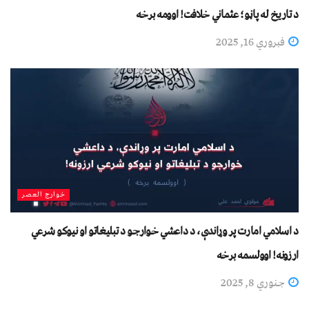
د تاریخ له پاڼو؛ عثماني خلافت! اوومه برخه
فبروري 16, 2025
خوارج العصر
د اسلامي امارت پر وړاندې، د داعشي خوارجو د تبليغاتو او نیوکو شرعي
ارزونه! اوولسمه برخه
جنوري 8, 2025