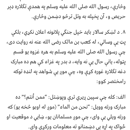
وڅاري، رسول الله صلی الله علیه وسلم په همدې تګلاره ډېر
حریص و، آن پخپله به وتل ترڅو دښمن وڅاري.
۸. د لښکر سالار باید خپل جنګي پلانونه اعلان نکړي، بلکې
پټ یې وساتي، له کعب بن مالک رضی الله عنه نه روایت دی،
چې رسول الله صلی الله علیه وسلم به هره غزوه یو قسم
پټوله، یانې حال یې نه وایه، د بدر په غزاء کې هم ده مبارک
دغه تګلاره غوره کړې وه، چې موږ یې شواهد په لنډه توکه
رامختصر کوو:
الف: کله چې سپین ږیري ترې وپوښتل: “ممن أنتم؟” ده
مبارک ورته وویل: “نحن من الماء” (موږ له اوبو څخه یو) که
ورته ویلي یې وای، چې موږ مسلمانان یو، ښایي د موقعیت او
ځواک په اړه یې دښمنانو ته معلومات ورکړي وای.