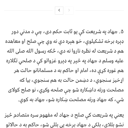
۵. جهاد په شریعت کې یو ثابت حکم دی، چې د مدني دور
ډېره برخه تشکیلوي، خو هېره دي نه وي چې صلح او معاهده
هم د شریعت له نظره ناروا نه دي، ځکه رسول الله صلی الله
علیه وسلم د جهاد په څېر په ډېرو غزواتو کې د صلحي تګلاره
هم غوره کړې ده، امام او حاکم به د مسلمانانو حالت هر
اړخیز سنجوي، د دښمن حالت به هم سنجوي، بیا که
مصلحت ورته داښکاره شو چې صلحه وکړي، نو صلح کولای
شي، که جهاد ورته مصلحت ښکاره شو، جهاد به کوي.
یعني په شریعت کې صلح د جهاد له مفهوم سره متصادم څیز
نشو بللای، بلکې د جهاد برخه یې بللی شو، حاکم به د حالاتو