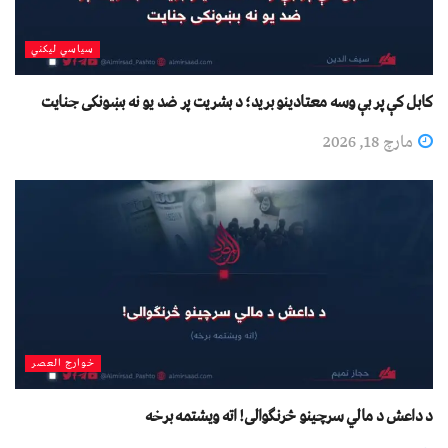
سیاسي لیکني
کابل کې پر بې وسه معتادينو بريد؛ د بشريت پر ضد يو نه بښونکی جنايت
مارچ 18, 2026
خوارج العصر
د داعش د مالي سرچینو څرنګوالی! اته ویشتمه برخه