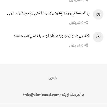
0 شریکول
پر تاجکستاني وجود اېښودل شوی داعشي ټوپک پردۍ نښه ولي
0 شریکول
کله چې د خوارجو توره د امام ابو حنیفه مخې ته خم شوه
0 شریکول
کتابتون
د المرصاد اړیکه: info@almirsaad.com