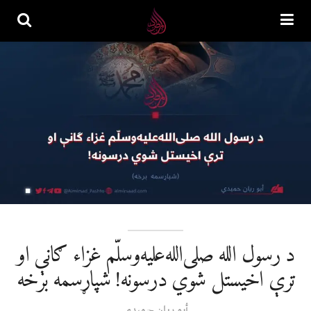
د رسول الله صلی‌الله‌علیه‌وسلّم غزاء ګانې او
ترې اخیستل شوي درسونه! شپاړسمه برخه
أبو ریان حمیدي