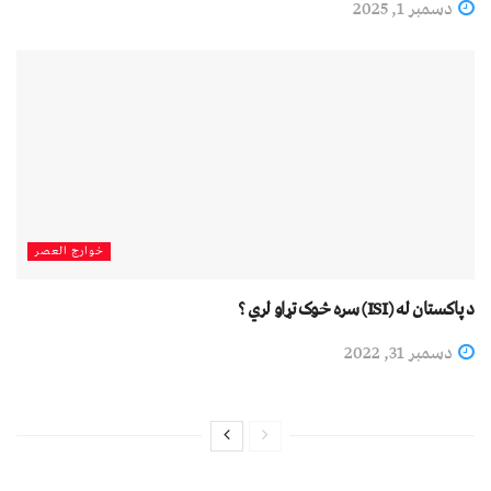
دسمبر 1, 2025
خوارج العصر
د پاکستان له (ISI) سره څوک تړاو لري ؟
دسمبر 31, 2022