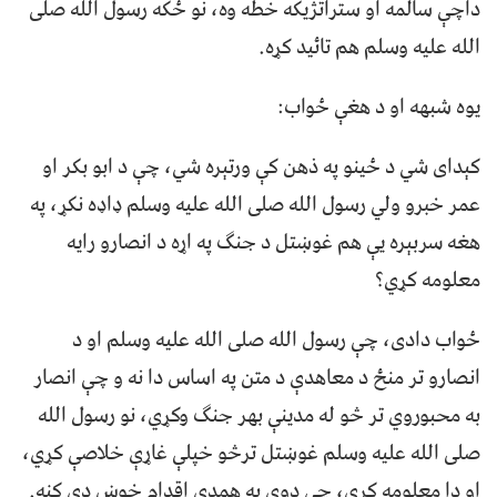
داچې سالمه او ستراتژیکه خطه وه، نو ځکه رسول الله صلی
الله علیه وسلم هم تائید کړه.
یوه شبهه او د هغې ځواب:
کېدای شي د ځینو په ذهن کې ورتېره شي، چې د ابو بکر او
عمر خبرو ولي رسول الله صلی الله علیه وسلم ډاډه نکړ، په
هغه سربېره یې هم غوښتل د جنګ په اړه د انصارو رایه
معلومه کړي؟
ځواب دادی، چې رسول الله صلی الله علیه وسلم او د
انصارو تر منځ د معاهدې د متن په اساس دا نه و چې انصار
به محبوروي تر څو له مدینې بهر جنګ وکړي، نو رسول الله
صلی الله علیه وسلم غوښتل ترڅو خپلې غاړې خلاصې کړي،
او دا معلومه کړي، چې دوی په همدې اقدام خوښ دي کنه.