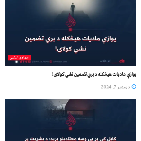
جهادي لیکني
یوازې مادیات هیڅکله د بري تضمین نشي کولای!
دسمبر 7, 2024