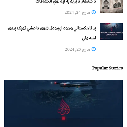
د کندهار د برید په اړه نوي انکشافات
مارچ 24, 2024
پر تاجکستاني وجود اېښودل شوی داعشي ټوپک پردۍ
نښه ولي
مارچ 25, 2024
Popular Stories