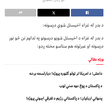
د بدر له غزاء اخیستل شوي درسونه:
د بدر له غزاء د اخیستل شویو درسونو په تداوم نن څو نور
درسونه او عبرتونه هم ستاسو مخته ږدو:
ورته مقالې
داعش؛ د امریکا تر ټولو ګټوره پروژه! دیارلسمه برخه
د پاکستان د پوځ دوه مخي توب
پخواني اربکیان؛ د پاکستاني رژیم د تفرقې اچونې پروژه!