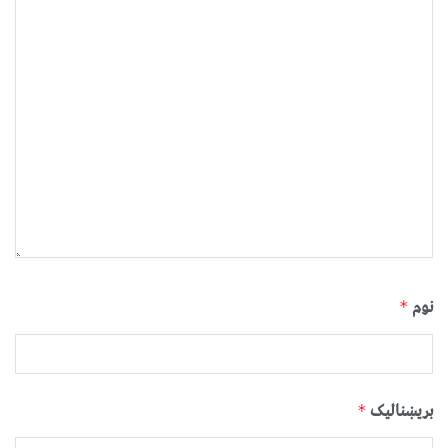
نوم
*
بریښنالیک
*