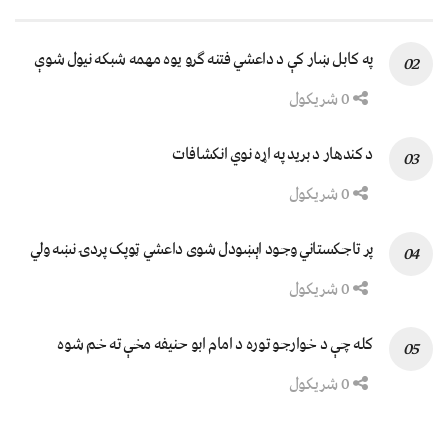
په کابل ښار کې د داعشي فتنه ګرو يوه مهمه شبکه نيول شوې
0 شریکول
د کندهار د برید په اړه نوي انکشافات
0 شریکول
پر تاجکستاني وجود اېښودل شوی داعشي ټوپک پردۍ نښه ولي
0 شریکول
کله چې د خوارجو توره د امام ابو حنیفه مخې ته خم شوه
0 شریکول