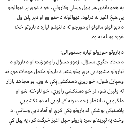
په هغو باندې هر ډول وسلې وکارولې، خو د دوی پر ديوالونو
يې هېڅ اغيز نه درلود. دیوالونه د خټو وو او ډېر پلن ول.
د ديوالونو ماتولو او مورچو ته د ننوتلو لپاره د باروتو څخه
غوره وسله نه وه.
د باروتو جوړولو لپاره چمتووالی:
د محاذ جګړې مسؤل، زموږ مسؤل راوغوښت او د باروتو د
تيارولو مشوره يې ترې وغوښته. د باروتو مکمل مهمات موږ ته
وسپارل شول، خو ربړي دستکشې پکې نه وې. يو مجاهد بازار
ته ولېږل شو، تر څو دستکشې راوړي، خو ناوخته شو او
ملګرو يې د انتظار زحمت ونه کړ او بې له دستکشو یې
پلاستيکي بوشکې له باروتو ډکې کړې او آماده يې وساتلې. د
وخت په تېريدلو سره باروتو خپل اغيز څرګنډ کړ، په پيل کې