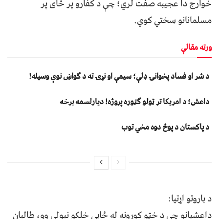
خوارج دا عجيبه صفت لري؛ چې د کفارو پر ځای پر
مسلمانانو سختي کوي.
ورته مقالې
د شر او فساد پخوانۍ ډلې؛ سیمې او نړۍ ته د ګواښ نوې وسیله!
داعش؛ د امریکا تر ټولو ګټوره پروژه! دیارلسمه برخه
د پاکستان د پوځ دوه مخي توب
د باروتو اړتيا:
داعشيانو چې د خټو کورونه له ځايي خلکو نيولي وو، طالبان