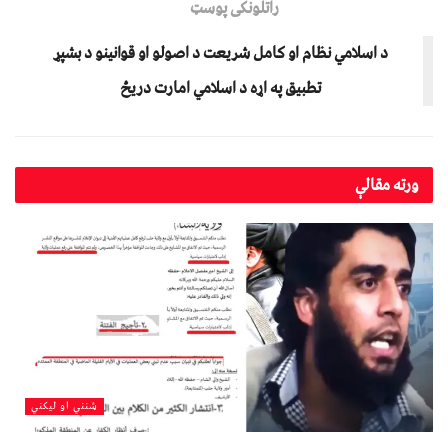
راتلونکی پوسټ
د اسلامي نظام او کامل شریعت د اصولو او قوانینو د بشپړ
تطبیق په اړه د اسلامي امارت دريځ
ورته
مقالې
شنني او لیکني