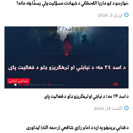
خوارجو د ابو ماریا القحطاني د شهادت مسؤلیت ولې رسمًا ونه مانه؟
اپریل 9, 2024
سیاسي لیکني
د اسد ۲۴ مه؛ د نیابتي او ترهګریزو ډلو د فعالیت پای
اگست 14, 2024
جهادي لیکني
د فدایي بریدونو په اړه د امام رازي شافعي (رحمه الله) لیدلوری