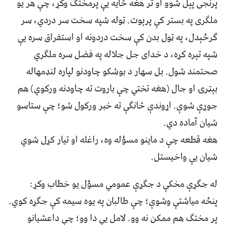
پرنجی پېل شوو او تر هغه ځايه يې پرمختګ وکړ، چې هر يو
ملګری په بستر کې پرېوت. ټوله شپه سخت سر دردي، سر
ګرځېدل، په ټول بدن کې سخت دردونه او استفراق سره یې
شپه تېره کړه، د خدای جل جلاله په فضل سره ملګري
صحتمند شول. بل سهار د بوشکو چاودنو لپاره لنډمهاله
بېټرۍ او جال (هغه تختي چې باروت ته چاودنه ورکوي) هم
جوړې شوې. اړوندې څانګې ته خبر ورکول شو؛ چې ستاسو
شيان آماده دي.
هغه قطعه چې د ماينو مسؤله وه، راغله او تیار کړل شوي
شیان يې واخيستل.
له جګړې مخکې د جګړې عمومي مسؤل يو خطاب وکړ:
پنځه مياشتې وشوې؛ چې طالبان په يوه سيمه کې جګړه کوي.
پر مختګ هم ممکن نه وو. لامل يې دا وو؛ چې داعشيانو