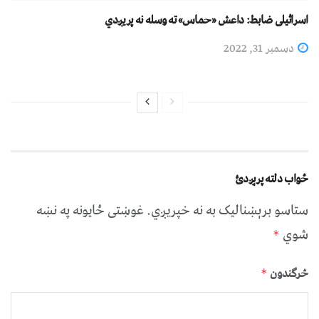
اسرائیلی ضابط: داعش «حماس» ته وسله نه پریږدي
دسمبر 31, 2022
ځواب دلته پرېږدئ
ستاسو برېښناليک به نه خپريږي.
غوښتى ځایونه په نښه
شوي
*
څرگندون
*