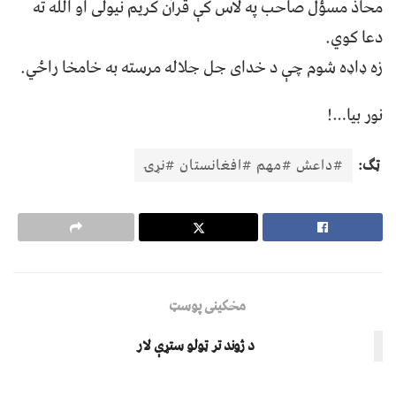
محاذ مسؤل صاحب په لاس کې قرآن کريم نيولی او الله ته
دعا کوي.
زه ډاډه شوم چې د خدای جل جلاله مرسته به خامخا راځي.
نور بيا…!
ټګ:
#داعش #مهم #افغانستان #نړۍ
مخکینی پوسټ
د ژوند تر ټولو ستړې لار