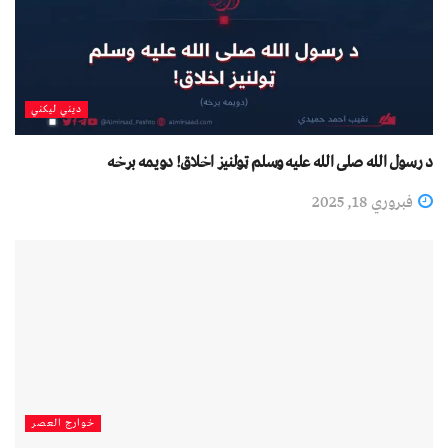
دیني لیکني
د رسول الله صلی الله علیه وسلم ټولنيز اخلاق! دویمه برخه
فبروري 18, 2025
خوارج العصر