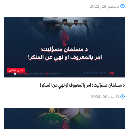
دسمبر 29, 2022
دیني لیکني
د مسلمان مسؤليت؛ امر بالمعروف او نهي عن المنکر!
اگست 26, 2024