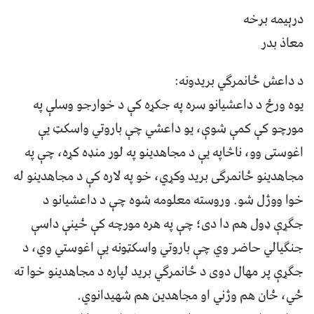
درېيمه برخه
معاذ بدر
د داعش ځانمرګي بريدونه:
یوه ورځ د داعشیانو سره په جکړه کې د خوارجو وسلې په
مورچو کې کمې شوې، يو داعشي چې باروتي واسکټ يې
اغوستی وو، ناڅاپه یې د مجاهدينو په لور منډه کړه، چې په
مجاهدينو ځانمرګی بريد وکړي، خو په لاره کې د مجاهدينو له
خوا ووژل شو. وروسته معلومه شوه چې د داعشيانو د
جګړې ډول هم دا دی؛ چې په هره مورچه کې ځينې داسې
جنګيالي حاضر وي چې باروتي واسکټونه يې اغوستي وي، د
جګړې پر مهال دوی د ځانمرګي برید لپاره د مجاهدينو خوا ته
ځي، ځان هم وژني او مجاهدين هم شهيدانوي.