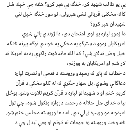
يې يو طالب شهید کړ، څنګه يې هېر کړو؟ هغه چې خپله شل
کاله مخکنۍ قرباني نشي هېرولی، نو موږ څنګه خپل نني
شهيدان هېر کړو؟
دا زموږ لپاره يو لوی امتحان دی، دا ژوندي پاتې شوي
امريکايان زموږ د سترګو په مخکې په خوندي توګه بيرته څنګه
خپل وطن ته لاړ شي؟ که الله ماته قوت راکړي زه به امريکا ته
لاړ شم او امريکایان به ووژنم،
د خطاب له پای ته رسېدو وروسته د فتحې او نصرت لپاره
دعاګانې وشوې. بل سهار جګړې ته له تللو مخکې د قرآن
کريم ختم او د شهيدانو لپاره د قرآن کريم تلاوت وشو. يوځل
بيا د خدای جل جلاله د رحمت دروازه وټکول شوه، چې ټول
امېدونه مو ورسره ټړلي دي. له دعا وروسته مجلس ختم شو.
څه وخت وروسته زه جومات ته ننوتم او ومې ليدل چې د