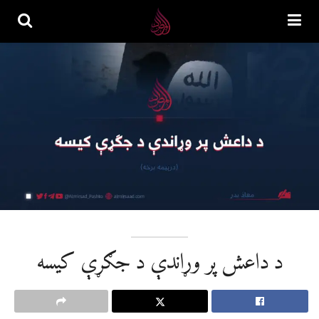
د داعش پر وړاندې د جګړې کيسه