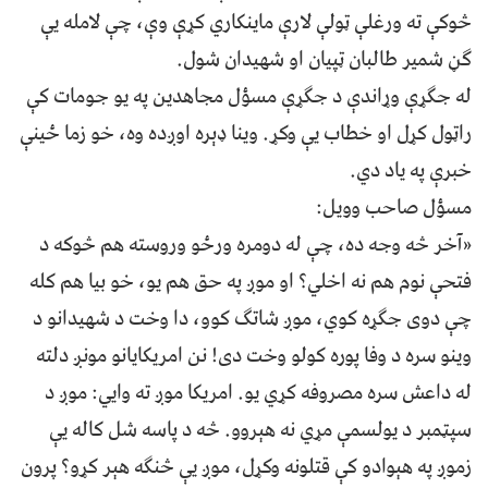
څوکې ته ورغلې ټولې لارې ماينکاري کړې وې، چې لامله يې
ګڼ شمير طالبان ټپيان او شهيدان شول.
له جګړې وړاندې د جګړې مسؤل مجاهدين په يو جومات کې
راټول کړل او خطاب يې وکړ. وينا ډېره اوږده وه، خو زما ځينې
خبرې په ياد دي.
مسؤل صاحب وويل:
«آخر څه وجه ده، چې له دومره ورځو وروسته هم څوکه د
فتحې نوم هم نه اخلي؟ او موږ په حق هم يو، خو بيا هم کله
چې دوی جګړه کوي، موږ شاتګ کوو، دا وخت د شهيدانو د
وينو سره د وفا پوره کولو وخت دی! نن امريکايانو مونږ دلته
له داعش سره مصروفه کړي يو. امريکا موږ ته وایي: موږ د
سپټمبر د يولسمې مړي نه هېروو. څه د پاسه شل کاله يې
زموږ په هېوادو کې قتلونه وکړل، موږ يې څنګه هېر کړو؟ پرون