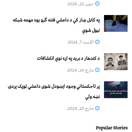
جون 22, 2026
په کابل ښار کې د داعشي فتنه ګرو يوه مهمه شبکه
نيول شوې
اگست 7, 2024
د کندهار د برید په اړه نوي انکشافات
مارچ 24, 2024
پر تاجکستاني وجود اېښودل شوی داعشي ټوپک پردۍ
نښه ولي
مارچ 25, 2024
Popular Stories