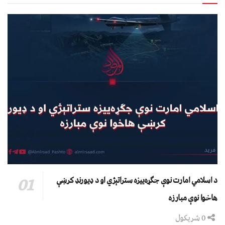
د اسلامي امارت نوې جګړه‌ییزه ستراتېژي او د ډیورنډ کرښې
هاخوا نوې مبارزه
0 شریکول