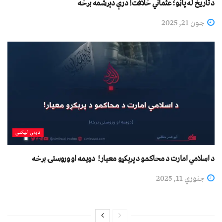
د تاریخ له پاڼو؛ عثماني خلافت! درې دېرشمه برخه
جون 21, 2025
دیني لیکني
د اسلامي امارت د محاکمو د پرېکړو معیار! دویمه او وروستۍ برخه
جنوري 11, 2025