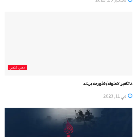
دیني لیکني
د تکفیر لاملونه/څلورمه برخه
مې 11, 2023