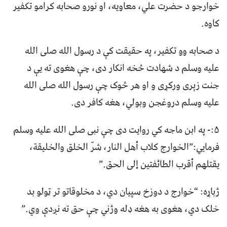
خوارجو د حضرت علي، معاویه، او نورو صحابه کرامو تکفیر
کاوه.
د صحابه وو تکفیر، په حقیقت کې د رسول الله صلی الله
علیه وسلم د شهادت څخه انکار دی، چې هغوی ته یې د
جنت زېری ورکړی و او هر څوک چې رسول الله صلی الله
علیه وسلم دروغجن وبولي، هغه کافر دی.
۵:- په ابن ماجه کي روايت دی چې نبی صلی الله علیه وسلم
فرمايي:”الخوارج كلاب أهل النار، شرّ الخلق والخليقة،
يقتلهم أقرب الطائفتين إلى الحق.”
ژباړه: “خوارج د دوزخ سپيان دي، د مخلوقاتو تر ټولو بد
خلک دي، هغوی به هغه ډله وژني چې حق ته نږدې وي.”