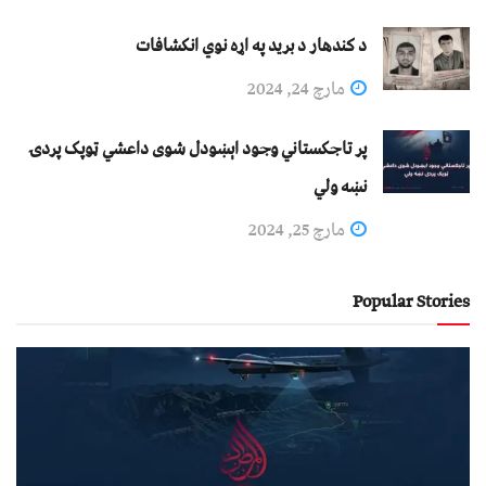
د کندهار د برید په اړه نوي انکشافات
مارچ 24, 2024
پر تاجکستاني وجود اېښودل شوی داعشي ټوپک پردۍ
نښه ولي
مارچ 25, 2024
Popular Stories