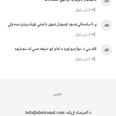
0 شریکول
پر تاجکستاني وجود اېښودل شوی داعشي ټوپک پردۍ نښه ولي
0 شریکول
کله چې د خوارجو توره د امام ابو حنیفه مخې ته خم شوه
0 شریکول
کتابتون
د المرصاد اړیکه: info@almirsaad.com