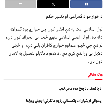
د خوارجو د ګمراهۍ او تکفیر حکم
ټول اسلامي امت په دې اتفاق کړی چې خوارج يوه ګمراهه
ډله ده، او له اصلي اسلامي منهج څخه يې انحراف کړی دی،
تر دې چې ځینو علماوو خوارج کافران بللي دي، او ځینې
دلایل یې وړاندې کړي دي، د هغو د دلایلو تفصیل په لاندې
ډول دی.
ورته مقالې
د پاکستان د پوځ دوه مخي توب
پخواني اربکیان؛ د پاکستاني رژیم د تفرقې اچونې پروژه!