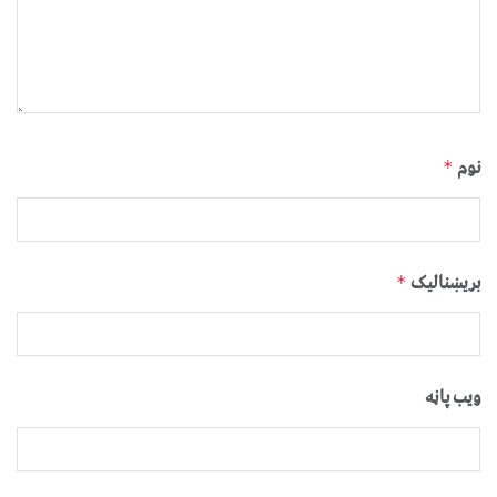
نوم
*
بریښنالیک
*
ویب پاڼه