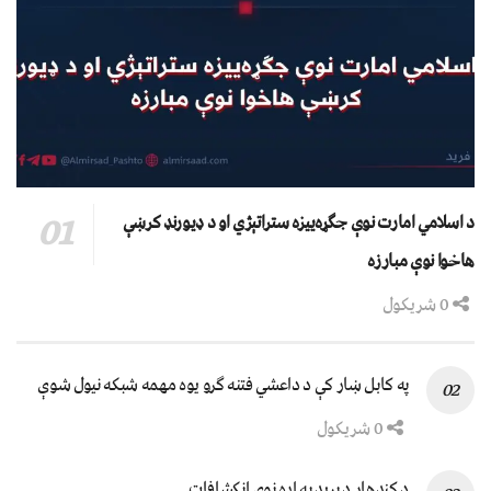
د اسلامي امارت نوې جګړه‌ییزه ستراتېژي او د ډیورنډ کرښې
هاخوا نوې مبارزه
0 شریکول
په کابل ښار کې د داعشي فتنه ګرو يوه مهمه شبکه نيول شوې
0 شریکول
د کندهار د برید په اړه نوي انکشافات