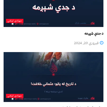
جهادي لیکني
د جدي شپږمه
فبروري 20, 2024
جهادي لیکني