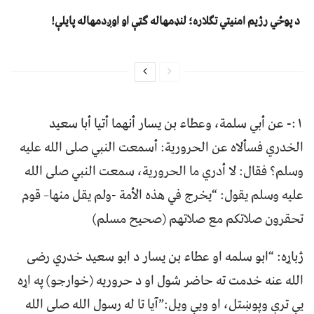
د پوځي رژیم امنیتي تګلاره؛ لنډمهاله ګټې او اوږدمهاله پایلې!
۱:- عن أبي سلمة، وعطاء بن يسار أنهما أتيا أبا سعيد
الخدري فسألاه عن الحرورية: أسمعت النبي صلى الله عليه
وسلم؟ فقال: لا أدري ما الحرورية، سمعت النبي صلى الله
عليه وسلم يقول: “يخرج في هذه الأمة -ولم يقل منها– قوم
تحقرون صلاتكم مع صلاتهم (صحيح مسلم)
ژباړه: “ابو سلمه او عطاء بن يسار د ابو سعيد خدري رضی
الله عنه خدمت ته حاضر شول او د حروريه (خوارجو) په اړه
یې ترې وپوښتل، او ویې ویل:”آیا تا له رسول الله صلی الله