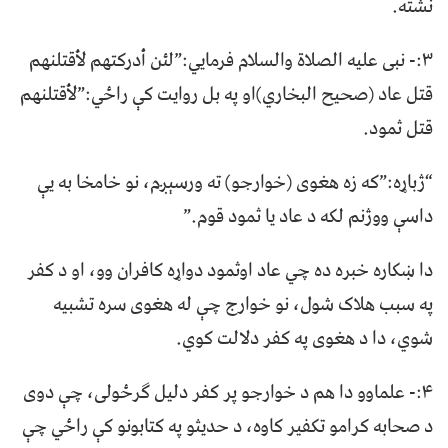
نشته.
۳:- نبی علیه الصلاة والسلام فرمايي:”لئن أدركتهم لأقتلنهم
قتل عاد (صحيح البخاري)او په بل روايت کې راځي:”لأقتلنهم
قتل ثمود.
“ژباړه:”که زه هغوی (خوارجو) ته ورسېږم، نو خامخا به یې
داسې ووژنم لکه د عاد یا ثمود قوم.”
دا ښکاره خبره ده چي عاد اوثمود دواړه کافران وو، او د کفر
په سبب هلاک شول، نو خوارج چې له هغوی سره تشبیه
شوي، دا د هغوی په کفر دلالت کوي.
۴:- علماوو دا هم د خوارجو پر کفر دلیل ګرځولی، چې دوی
د صحابه کرامو تکفیر کاوه، د حديثو په کتابونو کې راځي چې