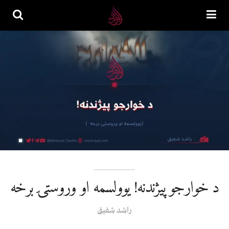
د خوارجو پيژندنه! یوولسمه او وروستۍ برخه
راشد شفيق