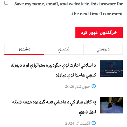
Save my name, email, and website in this browser for
the next time I comment.
وروستي
تبصرې
مشهور
د اسلامي امارت نوې جګړه‌ییزه ستراتېژي او د ډیورنډ
کرښې هاخوا نوې مبارزه
جون 22, 2026
په کابل ښار کې د داعشي فتنه ګرو يوه مهمه شبکه
نيول شوې
اگست 7, 2024