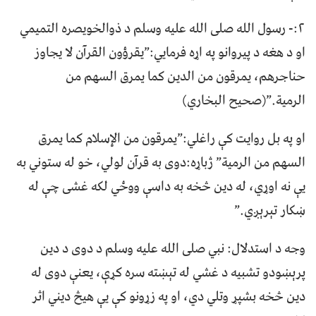
۲:- رسول الله صلی الله علیه وسلم د ذوالخویصره التمیمي
او د هغه د پیروانو په اړه فرمايي:”يقرؤون القرآن لا يجاوز
حناجرهم، يمرقون من الدين كما يمرق السهم من
الرمية.”(صحيح البخاري)
او په بل روایت کې راغلي:”يمرقون من الإسلام كما يمرق
السهم من الرمية” ژباړه:دوی به قرآن لولي، خو له ستوني به
یې نه اوړي، له دین څخه به داسې ووځي لکه غشی چې له
ښکار تېرېږي.”
وجه د استدلال: نبي صلی الله علیه وسلم د دوی د دین
پرېښودو تشبیه د غشي له تېښته سره کړې، یعنې دوی له
دین څخه بشپړ وتلي دي، او په زړونو کې یې هیڅ دیني اثر