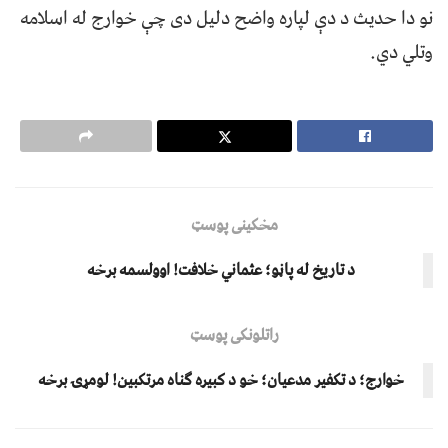
نو دا حدیث د دې لپاره واضح دلیل دی چې خوارج له اسلامه
وتلي دي.
مخکینی پوسټ
د تاریخ له پاڼو؛ عثماني خلافت! اوولسمه برخه
راتلونکی پوسټ
خوارج؛ د تکفیر مدعیان؛ خو د کبیره ګناه مرتکبین! لومړۍ برخه