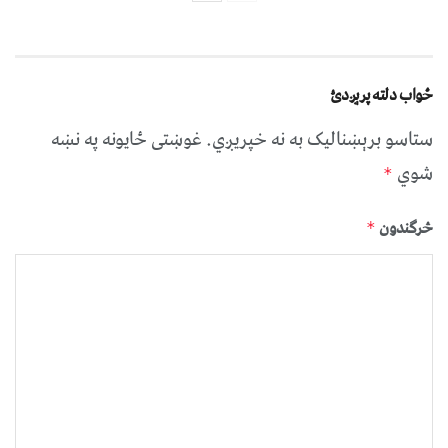
ځواب دلته پرېږدئ
ستاسو برېښناليک به نه خپريږي.
غوښتى ځایونه په نښه
شوي
*
څرگندون
*