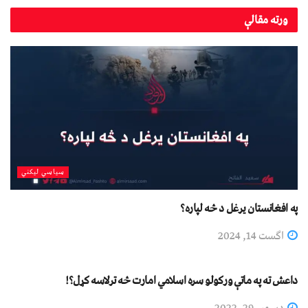
ورته
مقالې
سیاسي لیکني
په افغانستان یرغل د څه لپاره؟
اگست 14, 2024
خوارج العصر
داعش ته په ماتې ورکولو سره اسلامي امارت څه ترلاسه کړل؟!
دسمبر 29, 2022