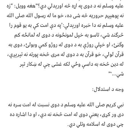
علیه وسلم نه د دوی په اړه څه اورېدلي دي؟”هغه وویل: “زه
نه پوهېږم حروریه څه شی ده، خو ما له رسول الله صلی الله
علیه وسلم نه دا خبره اورېدلې:’په دې امت کې به یو قوم را
څرګند شي، تاسو به خپل لمونځونه د دوی له لمانځه کم
وګڼئ، او خپلې روژې به د دوی له روژو کمې وبولئ، دوی به
قرآن لولي، خو قرآن به د دوی له مرۍ څخه پورته نه تېرېږي،
له دین څخه به داسې وځي لکه غشی چې له ښکار تېر
شي…'”
وجه د استدلال:
نبي کریم صلی الله علیه وسلم د دوی نسبت له امت سره نه
دی ور کړی، یعنې دوی له امت څخه نه دي، او دا اشاره ده
چې دوی له اسلامه وتلي دي.