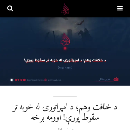
د خلافت وهم؛ د امپراتورۍ له خوبه تر
سقوط پورې! اوومه برخه
عزیز جلال