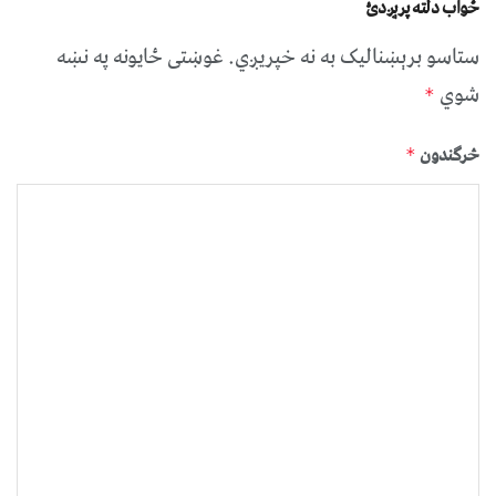
ځواب دلته پرېږدئ
ستاسو برېښناليک به نه خپريږي.
غوښتى ځایونه په نښه
شوي
*
څرگندون
*