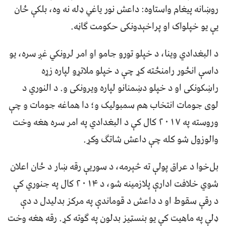
روښانه پیغام واستاوه: داعش نور یاغي ډله نه وه، بلکې ځان
یې یو خپلواک او پراخېدونکی حکومت ګاڼه.
د البغدادي وینا، د خپلو تورو جامو او امر لرونکي غږ سره، یو
داسې انځور رامنځته کړ چې د خپلو ملاتړو لپاره زړه
راښکونکی او د خپلو دښمنانو لپاره ویرونکی و. د النوري د
لوی جومات انتخاب هم سمبولیک و؛ دا هماغه جومات و چې
وروسته په ۲۰۱۷ کال کې د البغدادي په امر سره هغه وخت
والوزول شو کله چې داعش شاتګ وکړ.
بل‌خوا د عراق پولې ته څېرمه، د سوریې رقه ښار د ځان اعلان
شوي خلافت ادارې پلازمینه شو، د ۲۰۱۴ کال په جنوري کې
د رقې سقوط او د داعش د قوماندې په مرکز بدلیدل د دې
ډلې په ماهیت کې یو بنسټیز بدلون په ګوته کړ. رقه هغه وخت