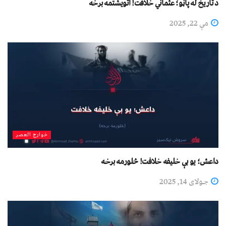
د تاریخ له پاڼو؛ عثماني خلافت! اتویشتمه برخه
مې 22, 2025
خوارج العصر
داعش؛ یو بې خلیفه خلافت! څلورمه برخه
جولای 14, 2025