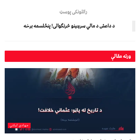
راتلونکی پوسټ
د داعش د مالي سرچینو څرنګوالی! پنځلسمه برخه
ورته
مقالې
جهادي لیکني