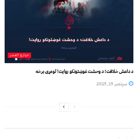
خوارج العصر
د داعش خلافت؛ د وحشت غوښتونکو روایت! لومړۍ برخه
سپتمبر 15, 2025