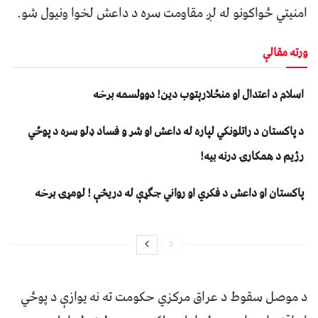
امنیتي ځواکونو له لږ مقاومت سره د داعش لخوا ونیول شو.
ورته مقالې
اسلام د اعتدال او منځلارېتوب دین! دوولسمه برخه
د پاکستان د راتلونکي لپاره له داعش او شر و فساد ډلو سره د پوځي
رژیم د همکارۍ درنه بیه!
پاکستان او داعش د فکري او رواني جګړې له دریڅې ! لومړۍ برخه
د موصل سقوط د عراق مرکزي حکومت ته نه یوازې د پوځي