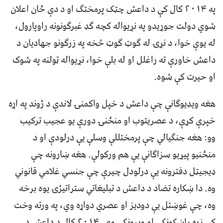
په ۲۰۱۴ کال کې د داعش چټک پرمختګ او د دې ځان اعلان
شوي دولت جوړیدو په نړیواله کچه ګډ غبرګونونه راوپارول،
له یوې خوا، د نړۍ له ګوټ ګوټ څخه په زرګونو جهادیان د
داعش خاورې ته راغلل او له بلې خوا، نړیواله ټولنه په شوک
او حيرت کې شوه.
هغه ویډیوګانې چې داعش د خپل واکمنۍ لاندې د ژوند په اړه
خپرې کړې، د عصريتوب او منځنۍ دورې یو عجیب ترکیب
وو: هغه جنګیالي چې پرمختللې وسلې یې درلودې او د
منځنیو پیړیو سزاګانې یې هم ورکولې. هغه ښارونه چې
ډیجیټل دفترونه یې درلودل چیرې چې جنسي غلامي قانوني
وه. دا ښکاره تضاد د داعش د تبلیغاتي ستراتیژۍ یوه برخه
وه، چې غوښتل یې دودیز او عصري دواړه وي، په ورته وخت
کې زړه راښکونکي او ویرونکي وي. ۲۰۱۴ کال د داعش د