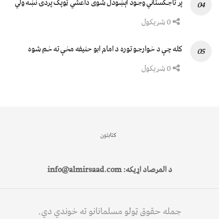
پر تاجکستاني وجود اېښودل شوی داعشي ټوپک پردۍ نښه ولي
0 شریکول
کله چې د خوارجو توره د امام ابو حنیفه مخې ته خم شوه
0 شریکول
کتابتون
د المرصاد اړیکه: info@almirsaad.com
جمله حقوق ټولو مسلمانانو ته خوندي دي.