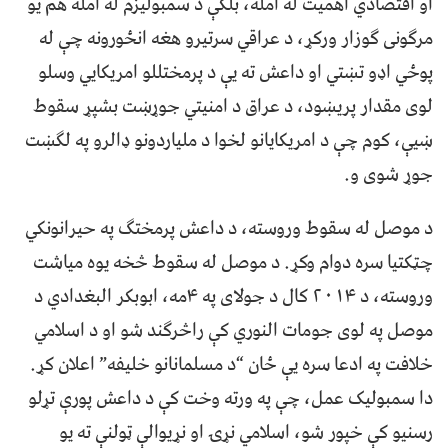
او اقتصادي اهمیت له امله، بلکې د سمبولیزم له امله هم یو
مرګونی ګوزار ورکړ، د عراقي سرتیرو هغه انځورونه چې له
پوځي اډو تښتي او داعش ته یې د پرمختللو امریکایي وسلو
لوی مقدار پریښود، د عراق د امنیتي جوړښت بشپړ سقوط
ښیې، کوم چې د امریکایانو لخوا د ملیاردونو ډالرو په لګښت
جوړ شوی و.
د موصل له سقوط وروسته، د داعش پرمختګ په حیرانونکي
چټکتيا سره دوام وکړ. د موصل له سقوط څخه یوه میاشت
وروسته، د ۲۰۱۴ کال د جولای په ۴مه، ابوبکر البغدادي د
موصل په لوی جومات النوري کې راڅرګند شو او د اسلامي
خلافت په ادعا سره یې ځان “د مسلمانانو خلیفه” اعلان کړ.
دا سمبولیک عمل، چې په ورته وخت کې د داعش پورې تړلو
رسنیو کې خپور شو، اسلامي نړۍ او نړیوالې ټولنې ته یو