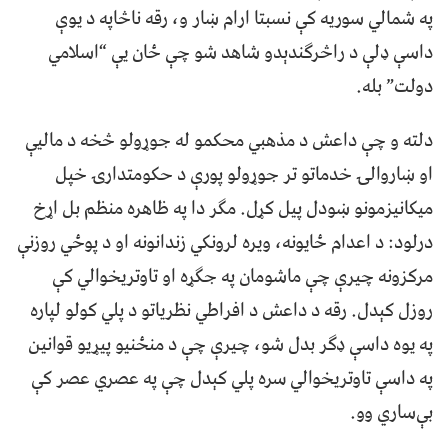
په شمالي سوریه کې نسبتا ارام ښار و، رقه ناڅاپه د یوې
داسې ډلې د راڅرګندېدو شاهد شو چې ځان یې “اسلامي
دولت” بله.
دلته و چې داعش د مذهبي محکمو له جوړولو څخه د مالیې
او ښاروالۍ خدماتو تر جوړولو پورې د حکومتدارۍ خپل
میکانیزمونو ښودل پیل کړل. مګر دا په ظاهره منظم بل اړخ
درلود: د اعدام ځایونه، ویره لرونکي زندانونه او د پوځي روزنې
مرکزونه چیرې چې ماشومان په جګړه او تاوتریخوالي کې
روزل کېدل. رقه د داعش د افراطي نظریاتو د پلي کولو لپاره
په یوه داسې ډګر بدل شو، چیرې چې د منځنیو پیړیو قوانین
په داسې تاوتریخوالي سره پلي کېدل چې په عصري عصر کې
بې‌ساري وو.