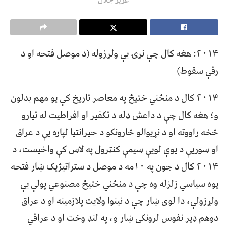
۲۰۱۴: هغه کال چې نړۍ یې ولړزوله (د موصل فتحه او د
رقې سقوط)
۲۰۱۴ کال د منځني ختیځ په معاصر تاریخ کې یو مهم بدلون
و؛ هغه کال چې د داعش ډله د تکفیر او افراطیت له تیارو
څخه راووته او د نړیوالو څارونکو د حیرانتیا لپاره یې د عراق
او سوریې د یوې لویې سیمې کنټرول په لاس کې واخیست، د
۲۰۱۴ کال د جون په ۱۰مه د موصل د ستراتیژیک ښار فتحه
یوه سیاسي زلزله وه چې د منځني ختیځ مصنوعي پولې یې
ولړزولې، دا لوی ښار چې د نینوا ولایت پلازمینه او د عراق
دوهم ډیر نفوس لرونکی ښار و، په لنډ وخت او د عراقي