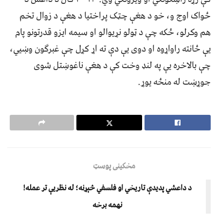
ځواک اوج و، خو د هغې چټک پراختیا د هغې د زوال تخم
هم وکرلو، ځکه چې د ټولو نړیوالو او سیمه ایزو قدرتونو پام
یې ځانته راواړوه او دوی یې دې ته اړ کړل چې غبرګون وښيي،
چې بالاخره یې په لنډ وخت کې د هغې ناغوښتل شوی
جوړښت له منځه یوړ.
مخکینی پوسټ
د داعشي پدیدې تاریخي او فلسفي څېړنه؛ له نظریې تر عمله!
نهمه برخه