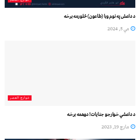
د داعش په نوم وبا (طاعون) څلورمه برخه
مې 5, 2024
خوارج العصر
د داعشي خوارجو جنایات! دوهمه برخه
مارچ 19, 2023