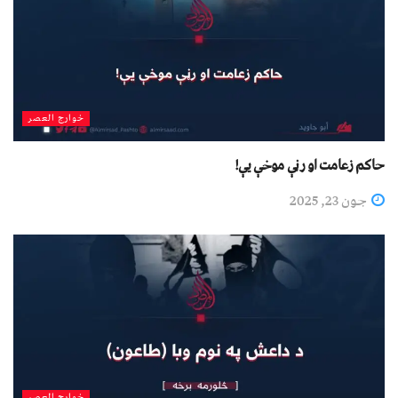
خوارج العصر
حاکم زعامت او رڼې موخې یې!
جون 23, 2025
خوارج العصر