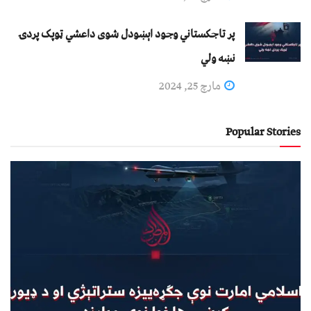
پر تاجکستاني وجود اېښودل شوی داعشي ټوپک پردۍ
نښه ولي
مارچ 25, 2024
Popular Stories