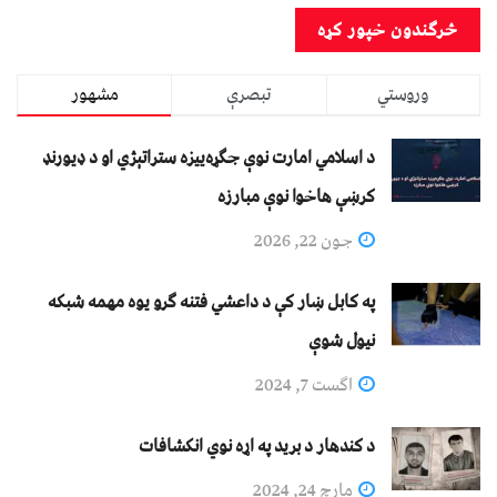
وروستي
تبصرې
مشهور
د اسلامي امارت نوې جګړه‌ییزه ستراتېژي او د ډیورنډ
کرښې هاخوا نوې مبارزه
جون 22, 2026
په کابل ښار کې د داعشي فتنه ګرو يوه مهمه شبکه
نيول شوې
اگست 7, 2024
د کندهار د برید په اړه نوي انکشافات
مارچ 24, 2024