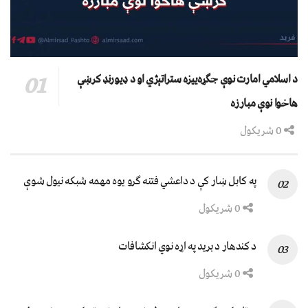
د اسلامي امارت نوې جګړه‌ییزه ستراتېژي او د ډیورنډ کرښې
هاخوا نوې مبارزه
0 شریکول
په کابل ښار کې د داعشي فتنه ګرو يوه مهمه شبکه نيول شوې
0 شریکول
د کندهار د برید په اړه نوي انکشافات
0 شریکول