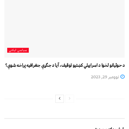
سیاسي لیکني
د حوثیانو لخوا د اسراییلي کښتیو توقیف، آیا د جګړې جغرافیه پراخه شوې؟
نوومبر 29, 2023