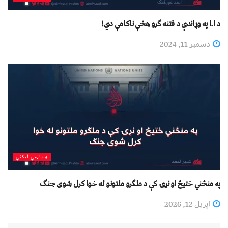
د ا.ا په وړاندې د فتنه ګرو هڅې ناکامې دي!
دسمبر 11, 2024
سیاسي لیکني
په منځني ختیځ او نړۍ کې د ملګرو ملتونو له خوا کرل شوی جنګ
اپریل 12, 2026