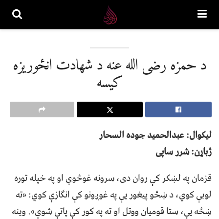
د حمزه رضی الله عنه د شهادت انځوریزه
کیسه
لیکوال: عبدالحمید جوده السحار
ژباړن: شرر ساپی
قزمان په لښکر کې روان دی، سرونه غوڅوي او په خپله توره
لوبې کوي، د ښځو پيغور يې په غوږونو کې انګازې کوي: «ته
ښځه يې، ستا قوميان ووتل او ته په کور کې پاتې شوې». وينه