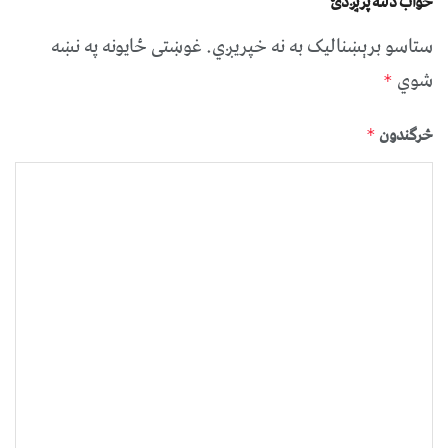
ځواب دلته پرېږدئ
ستاسو برېښناليک به نه خپريږي.
غوښتى ځایونه په نښه
شوي
*
څرگندون
*