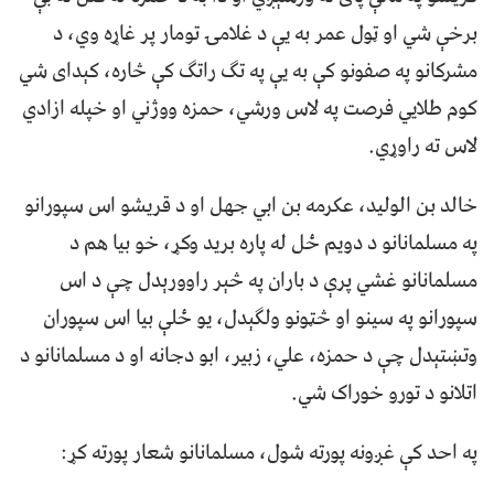
برخې شي او ټول عمر به يې د غلامۍ تومار پر غاړه وي، د
مشرکانو په صفونو کې به يې په تګ راتګ کې څاره، کېدای شي
کوم طلايي فرصت په لاس ورشي، حمزه ووژني او خپله ازادي
لاس ته راوړي.
خالد بن الوليد، عکرمه بن ابي جهل او د قريشو اس سپورانو
په مسلمانانو د دويم ځل له پاره بريد وکړ، خو بيا هم د
مسلمانانو غشي پرې د باران په څېر راوورېدل چې د اس
سپورانو په سينو او څټونو ولګېدل، يو ځلې بيا اس سپوران
وتښتېدل چې د حمزه، علي، زبير، ابو دجانه او د مسلمانانو د
اتلانو د تورو خوراک شي.
په احد کې غږونه پورته شول، مسلمانانو شعار پورته کړ: