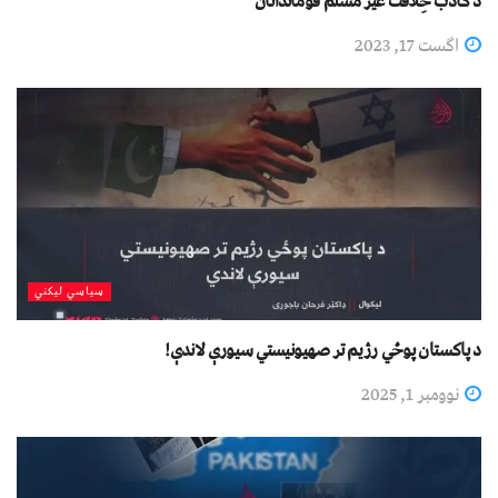
د کاﺫب خِلافت غير مسلم قوماندانان
اگست 17, 2023
سیاسي لیکني
د پاکستان پوځي رژیم تر صهیونیستي سیورې لاندې!
نوومبر 1, 2025