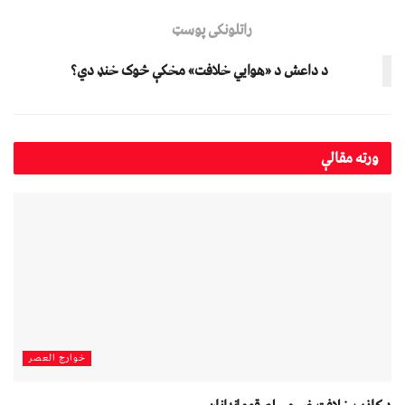
راتلونکی پوسټ
د داعش د «هوايي خلافت» مخکې څوک خنډ دي؟
ورته
مقالې
خوارج العصر