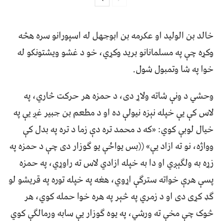
خالد بن الوليد او عکرمه بن ابوجهل له اسپورانو سره هڅه
وکړه چې په مسلمانانو بريد وکړي، خو د غشو ويشتونکو له
خوا په شا وتمبول شول.
وحشي د ونې شاته ولاړ دی، د حمزه هر حرکت څاري، په
لاس کې يې خپله نېزه نيولې ده او د مطعم بن جبير غږ يې په
خيال لوبې کوي: «که د محمد تره دې زما د تره په بدل کې
وواژه، نو ته ازاد يې» ((بس يواځې يو ګوزار دی چې د حمزه په
زړه به ولګېږي او دا به خپله ازادي لاس ته راوړي، په حمزه
پسې هرې خواته سترګې اړوي، هغه په خپله توره په قريشو لو
ګډ کړی دی او د زمري په څېر په هره خوا حمله کوي، هر
څوک چې مخې ته ورشي، په يوه ګوزار يې سابه ورمالګې کوي