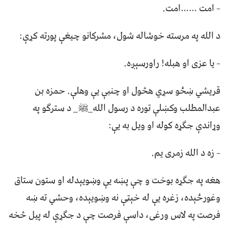
– امت ……امت.
د الله په مرسته خوشاله شول، مشرکانو چيغې پورته کړې:
– يا عزی او هبله! راورسېږه.
قريشي ښځو سړي هڅول او چنبې يې وهلې. حمزه بن
عبدالمطلب وکښلې توره د رسول الله_ﷺ_ د سترګو په
وړاندې جګړه کوله او ويل به يې:
– زه د الله زمری يم.
هغه په جګړه بوخت و چې پښه يې وښويېدله او ستون ستاق
وغورځېده، زغره يې له خېټې نه وښويېده، وحشي ته ښه
فرصت په لاس ورغی، داسې فرصت چې د جګړې له پيل څخه