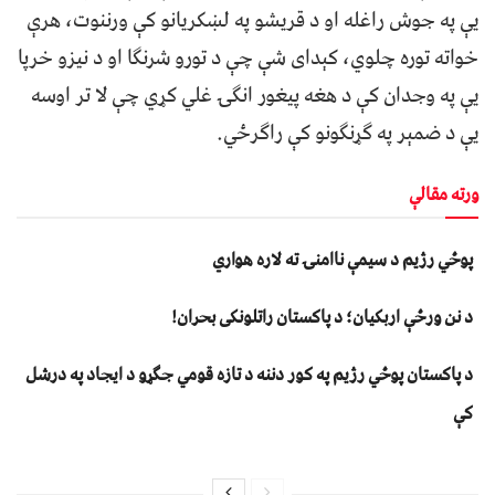
يې په جوش راغله او د قريشو په لښکريانو کې ورننوت، هرې
خواته توره چلوي، کېدای شې چې د تورو شرنګا او د نيزو خرپا
يې په وجدان کې د هغه پيغور انګۍ غلي کړي چې لا تر اوسه
يې د ضمېر په ګړنګونو کې راګرځي.
ورته مقالې
پوځي رژیم د سیمې ناامنۍ ته لاره هواري
د نن ورځې اربکیان؛ د پاکستان راتلونکی بحران!
د پاکستان پوځي رژیم په کور دننه د تازه قومي جګړو د ایجاد په درشل
کې