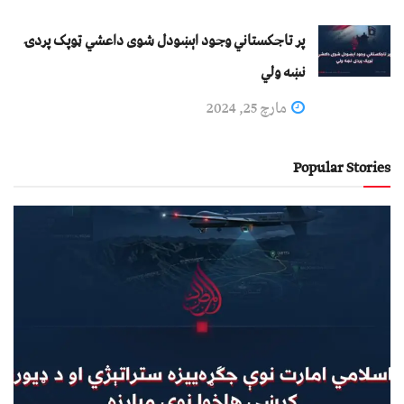
پر تاجکستاني وجود اېښودل شوی داعشي ټوپک پردۍ
نښه ولي
مارچ 25, 2024
Popular Stories