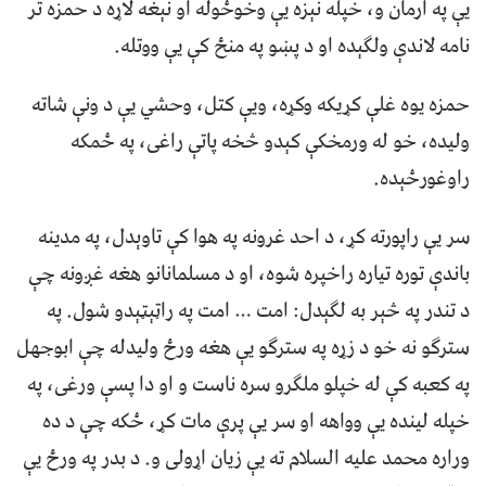
يې په ارمان و، خپله نېزه يې وخوځوله او نېغه لاړه د حمزه تر
نامه لاندې ولګېده او د پښو په منځ کې يې ووتله.
حمزه يوه غلې کړيکه وکړه، ويې کتل، وحشي يې د ونې شاته
وليده، خو له ورمخکې کېدو څخه پاتې راغی، په ځمکه
راوغورځېده.
سر يې راپورته کړ، د احد غرونه په هوا کې تاوېدل، په مدينه
باندې توره تياره راخپره شوه، او د مسلمانانو هغه غږونه چې
د تندر په څېر به لګېدل: امت … امت په راټېټېدو شول. په
سترګو نه خو د زړه په سترګو يې هغه ورځ وليدله چې ابوجهل
په کعبه کې له خپلو ملګرو سره ناست و او دا پسې ورغی، په
خپله لينده يې وواهه او سر يې پرې مات کړ، ځکه چې د ده
وراره محمد عليه السلام ته يې زيان اړولی و. د بدر په ورځ يې