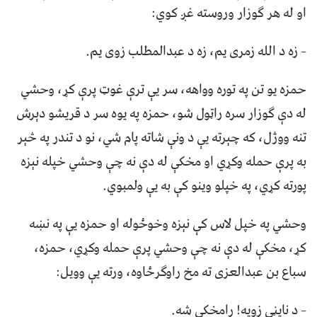
او له هر ګوزار وروسته غږ کوي:
– زه د الله زمری يم، زه د عبدالمطلب زوی يم.
حمزه يو تن په توره وواهه، سر يې ترې غوټ پرې کړ، وحشي
له دې ګوزار سره راټول شو، حمزه په يوه سر د قريشو دېرش
تنه ووژل، که چېرته يې د ونې شاته پام شي، نو د تندر په څېر
به پرې حمله وکړي او مخکې له دې نه چې وحشي خپله نېزه
پورته کړي، په خپلو وينو کې به يې ولمبوي.
وحشي په خپل لاس کې نېزه وخوځوله او حمزه يې په نښه
کړ، مخکې له دې نه چې وحشي پرې حمله وکړي، حمزه،
سباع بن عبدالعزی ته مخ راوګرځاوه، ورته يې وويل:
– د نايڼې زويه! رامخکې شه.