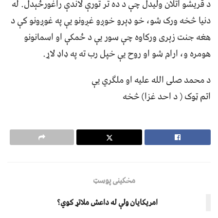
د قريشو اتلان وليدل چې د ده تر تورې لاندې راغورځېدل. له
دنيا څخه ورک شو، خو ډېرو خوږو غږونو يې په غوږونو کې د
هغه جنت زېری ورکاوه چې سور يې د ځمکې او اسمانونو
هومره و، ارام شو او روح يې خپل رب ته په ډاډ لاړ.
د محمد صلی الله علیه او ملګري يې
اتم ټوک ( د احد غزا) څخه
مخکینی پوسټ
امریکایان ولې له داعش ملاتړ کوي؟