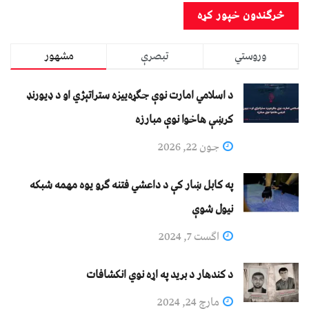
وروستي
تبصرې
مشهور
د اسلامي امارت نوې جګړه‌ییزه ستراتېژي او د ډیورنډ
کرښې هاخوا نوې مبارزه
جون 22, 2026
په کابل ښار کې د داعشي فتنه ګرو يوه مهمه شبکه
نيول شوې
اگست 7, 2024
د کندهار د برید په اړه نوي انکشافات
مارچ 24, 2024