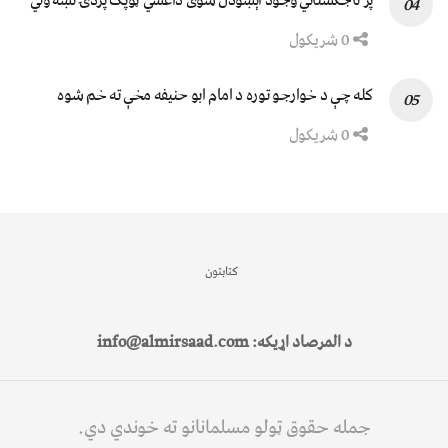
پر تاجکستاني وجود اېښودل شوی داعشي ټوپک پردۍ نښه ولي
0 شریکول
کله چې د خوارجو توره د امام ابو حنیفه مخې ته خم شوه
0 شریکول
کتابتون
د المرصاد اړیکه: info@almirsaad.com
جمله حقوق ټولو مسلمانانو ته خوندي دي.