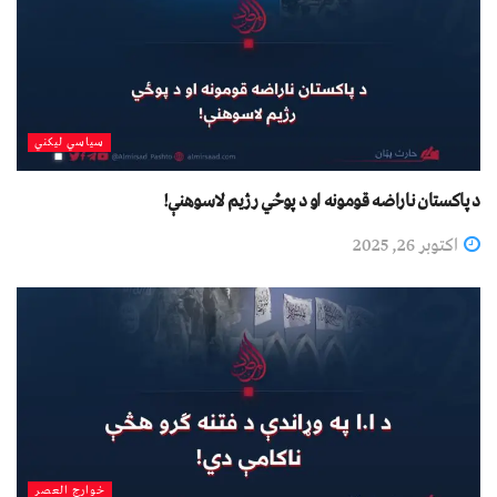
سیاسي لیکني
د پاکستان ناراضه قومونه او د پوځي رژیم لاسوهنې!
اکتوبر 26, 2025
خوارج العصر