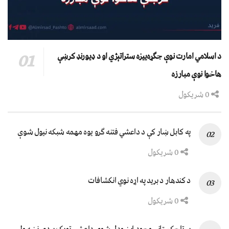
د اسلامي امارت نوې جګړه‌ییزه ستراتېژي او د ډیورنډ کرښې
هاخوا نوې مبارزه
0 شریکول
په کابل ښار کې د داعشي فتنه ګرو يوه مهمه شبکه نيول شوې
0 شریکول
د کندهار د برید په اړه نوي انکشافات
0 شریکول