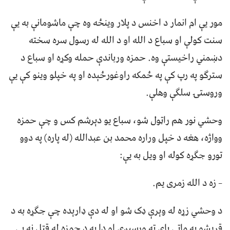
مور يې ام انمار د اخنس د پلار وينځه وه چې ماشومانې به يې
سنت کولې او سباع د الله او د الله له رسول سره سخته
دښمني راخيستې وه. حمزه ورباندې حمله وکړه او سباع د
سترګو په رپ کې په ځمکه راوغورځېده او په خپلو وينو کې يې
وروستۍ سلګې وهلې.
وحشي نور هم راټول شو، سباع يو دېرشم کس و چې حمزه
وواژه، هغه د خپل وراره محمد بن عبدالله (له پاره) په دوو
تورو جګړه کوله او ويل به يې:
– زه د الله زمری يم.
د وحشي زړه له وېرې ډک شو او له دې ډارېده چې جګړه به د
قريشو په ماتې پای ته ورسېږي او دا به د حمزه له قتل نه بې