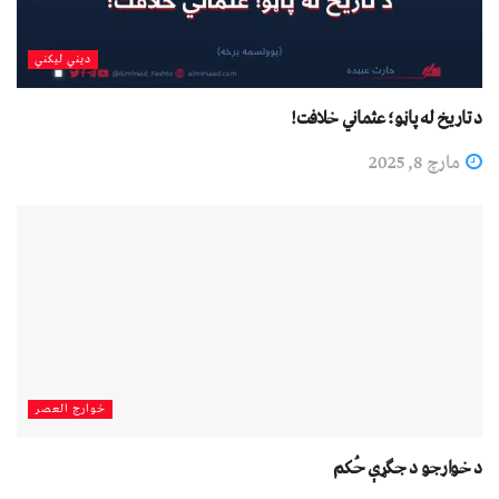
دیني لیکني
د تاریخ له پاڼو؛ عثماني خلافت!
مارچ 8, 2025
خوارج العصر
د خوارجو د جګړې حُکم