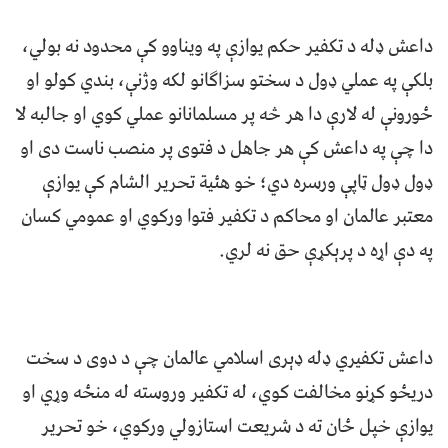
داعش ډله د تکفیر حکم یوازې په ویناوو کې محدود نه بولي،
بلکې په عملي ډول د سختو سزاګانو لکه وژنې، بندي کولو او
ځورونې له لارې دا هر څه پر مسلمانانو عملي کوي او جالبه لا
دا چې په داعش کې هر جاهل د فتوى پر منصب ناست دى او
ډول ډول ټاپې ورسره دي؛ خو هئية تحرير الشام کې یوازې
معتبر عالمان او محاکم د تکفیر فتوا ورکوي او عمومي کسان
په دې اړه د پرېکړې حق نه لري.
داعش تکفيري ډله ډېری اسلامي عالمان چې د دوی د سخت
دریځو کړنو مخالفت کوي، له تکفیر وروسته له منځه وړي او
يوازې خپل ځان ته د شریعت استازولي ورکوي، خو تحریر