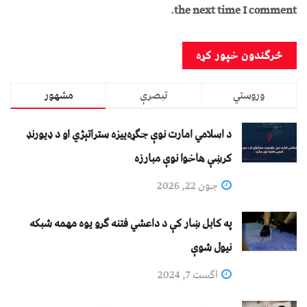
the next time I comment.
وروستي
تبصرې
مشهور
د اسلامي امارت نوې جګړه‌ییزه ستراتېژي او د ډیورنډ
کرښې هاخوا نوې مبارزه
جون 22, 2026
په کابل ښار کې د داعشي فتنه ګرو يوه مهمه شبکه
نيول شوې
اگست 7, 2024