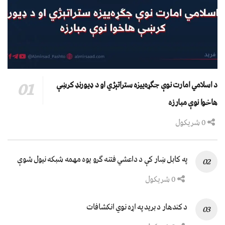
د اسلامي امارت نوې جګړه‌ییزه ستراتېژي او د ډیورنډ کرښې
هاخوا نوې مبارزه
0 شریکول
په کابل ښار کې د داعشي فتنه ګرو يوه مهمه شبکه نيول شوې
0 شریکول
د کندهار د برید په اړه نوي انکشافات