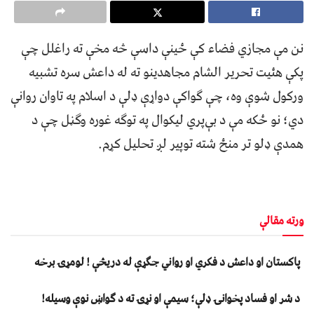
نن مې مجازي فضاء کې ځينې داسې څه مخې ته راغلل چې
پکې هئيت تحرير الشام مجاهدينو ته له داعش سره تشبيه
ورکول شوې وه، چې ګواکې دواړې ډلې د اسلام په تاوان روانې
دي؛ نو ځکه مې د بې‌‌پري ليکوال په توګه غوره وګڼل چې د
همدې ډلو تر منځ شته توپير لږ تحليل کړم.
ورته مقالې
پاکستان او داعش د فکري او رواني جګړې له دریڅې ! لومړۍ برخه
د شر او فساد پخوانۍ ډلې؛ سیمې او نړۍ ته د ګواښ نوې وسیله!