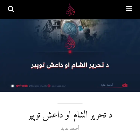
د تحرير الشام او داعش توپیر
أحمد عابد