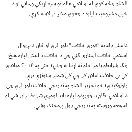
الشام هڅه کوي له اسلامي عالمانو سره اړیکې وساتي او د
خپل مشروعیت لپاره د هغوی ملاتړ تر لاسه کړي.
داعش ډله په “فوري خلافت” باور لري او ځان د نړیوال
اسلامي خلافت استازی ګڼي چې د خلافت د اعلان لپاره هېڅ
رنګ شرایطو یا مراحلو ته اړتيا نه ويني؛ حتى په ۲۰۱۴ ميلادي
کې یې خلافت اعلان کړ چې ګڼ شمېر ستونزې ترې
راوټوکېدې؛ خو تحرير الشام په تدریجي خلافت باور لري چې
د اسلامي نظام د جوړېدو لپاره باید لومړي شرایط برابر شي او
له هغه وروسته په تدريجي ډول پرمختک وشي.