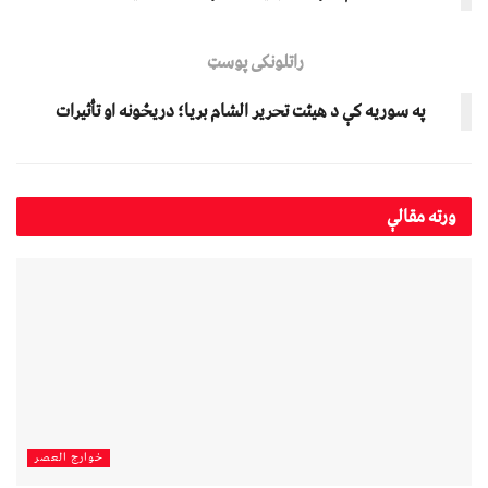
راتلونکی پوسټ
په سوریه کې د هیئت تحریر الشام بریا؛ دریځونه او تأثیرات
ورته
مقالې
خوارج العصر