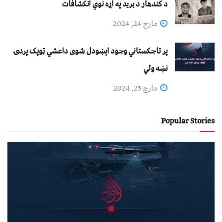
د کندهار د برید په اړه نوي انکشافات
مارچ 24, 2024
پر تاجکستاني وجود اېښودل شوی داعشي ټوپک پردۍ
نښه ولي
مارچ 25, 2024
Popular Stories