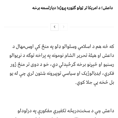
داعش؛ د امریکا تر ټولو ګټوره پروژه! دیارلسمه برخه
که څه هم د اسلامي وسلوالو ډلو په منځ کې اوس‌مهال د
داعش او هیئة تحریر الشام نومونه په پراخه توګه د نړیوالو
رسنیو او څېړنو برخه ګرځېدلي دي، خو د دوی تر منځ ژور
فکري، ایډیالوژیک او سیاسي توپیرونه شتون لري چې له یو
بل څخه يې جلا کوي.
داعش چې د سخت‌دریځه تکفیري مفکورې په درلودلو