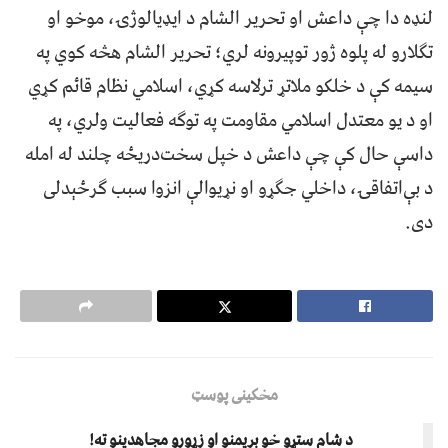
لنډه دا چې داعش او تحریر الشام د ایډیالوژۍ، موخو او
تګلارو له پلوه ژور توپیرونه لري؛ تحریر الشام هڅه کوي په
سیمه کې د خلکو ملاتړ ترلاسه کړي، اسلامي نظام قائم کړي
او د یو معتدل اسلامي مقاومت په توګه فعاليت ولري، په
داسې حال کې چې داعش د خپل سخت‌دریځه چلند له امله
د بې‌اتفاقۍ، داخلي جګړو او نړیوالې انزوا سبب ګرځېدلی
دی.
مخکینی پوسټ
د شام ستړو خو بريمنو او زړورو مجاهدينو ته!