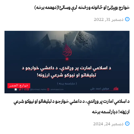
خوارج وپېژنئ او ځانونه ورڅخه ﻟﺮﯤ وﺳﺎﺗﺊ!(دوهمه برخه)
دسمبر 31, 2022
خوارج العصر
د اسلامي امارت پر وړاندې، د داعشي خوارجو د تبليغاتو او نیوکو شرعي
ارزونه! ديارلسمه برخه
دسمبر 24, 2024