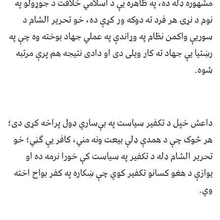
مشهوره ډله ده، په ظاهره يې د اسلامي خلافت د جوړولو په
نوم د نړۍ هر فرد ته دوکه ور کړې ده، خو تحریر الشام د
سوريې واکمن نظام په وړاندې په عملي جهاد بوخته وه چې په
رښتيا يې جهاد ته کار ويلى دى او دادی نتیجه هم پرې مرتبه
شوه.
داعش خپل د تکفیر سیاست په بې‌ساري ډول پراخه کړی دی؛
هر څوک چې د همدې ډلې بیعت ونه مني، کافر يې ګڼي؛ خو
تحریر الشام ډله د تکفیر په سیاست کې خورا نرمه ده او
یوازې د هغو کسانو تکفیر کوي چې ښکاره په کفر بواح اخته
وي.