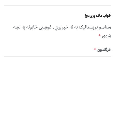
ځواب دلته پرېږدئ
ستاسو برېښناليک به نه خپريږي.
غوښتى ځایونه په نښه
شوي
*
څرگندون
*