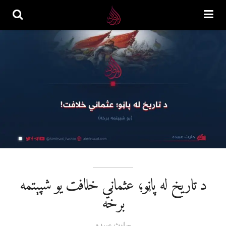
د تاریخ له پاڼو؛ عثماني خلافت یو شپېتمه
برخه
حارث عبیده