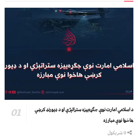
د اسلامي امارت نوې جګړه‌ییزه ستراتېژي او د ډیورنډ کرښې
هاخوا نوې مبارزه
0 شریکول