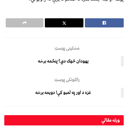
مخکینی پوسټ
یهودان څوک دي؟ پنځمه برخه
راتلونکی پوسټ
غزه د اور په لمبو کې! دویمه برخه
ورته
مقالې