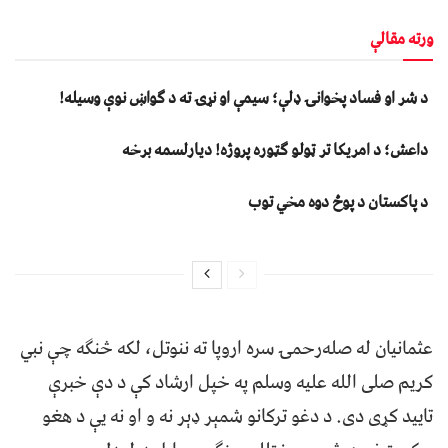
ورته مقالې
د شر او فساد پخوانۍ ډلې؛ سیمې او نړۍ ته د ګواښ نوې وسیله!
داعش؛ د امریکا تر ټولو ګټوره پروژه! دیارلسمه برخه
د پاکستان د پوځ دوه مخي توب
عثمانیان له صله‌رحمۍ سره اروپا ته ننوتل، لکه څنګه چې نبي
کریم صلی الله علیه وسلم په خپل ارشاد کې د دې خبرې
تایید کړی دی. د دغو ترکانو شمېر ډېر نه و او نه یې د هغو