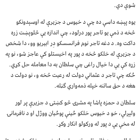
شوې دي.
یوه پېښه داسې ده چې د خیوس د جزیرې له اوسېدونکو
څخه د ذمې یو تاجر پور درلود، چې اندازه یې څلوېښت زره
داکت وه. د دغه تاجر نوم فرانسسکو دِر ابیریو وو، دا شخص
د جزیرې له خلکو څخه د پور په اخیستلو کې عاجز شو، نو په
زړه کې یې دا خیال راغی چې سلطان به دا معامله حل کړي.
ځکه چې تاجر د عثماني دولت له رعیت څخه و، نو دولت د
هغه د حق ساتنه خپله ذمه‌واري ګڼله.
سلطان د حمزه پاشا په مشرۍ څو کښتۍ د جزیرې پر لور
ولېږلې، خو د خیوس خلکو ځینې پوځیان ووژل او د نافرمانۍ
له مخې یې د پور له ورکولو انکار وکړ.