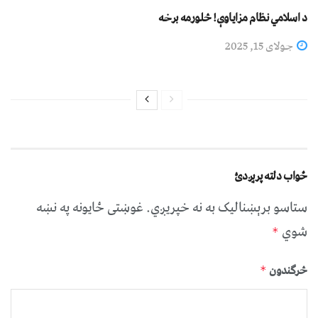
د اسلامي نظام مزاياوې! څلورمه برخه
جولای 15, 2025
ځواب دلته پرېږدئ
ستاسو برېښناليک به نه خپريږي.
غوښتى ځایونه په نښه
شوي
*
څرگندون
*