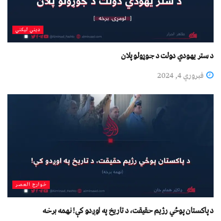
دیني لیکني
د ستر يهودي دولت د جوړولو پلان
فبروري 4, 2024
خوارج العصر
د پاکستان پوځي رژیم حقیقت، د تاریخ په اوږدو کې! نهمه برخه