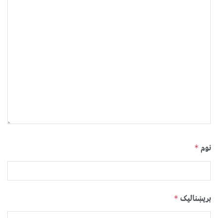
نوم
*
بریښنالیک
*