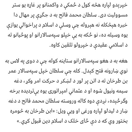
خپرېدو لپاره هڅه کول د ځمکې د واکمنانو پر غاړه یو ستر
مسوولیت دی. سلطان محمد فاتح به د جګړې پر مهال دا
خبره هېڅکله نه هېروله چې وسلې د اسلام د پراخوالي یوازې
یوه وسیله ده، نو ځکه به یې خپلو سپه‌سالارانو او پوځیانو ته
د اسلامي عقیدې د خپرولو تلقین کاوه.
هغه به د هغو سپه‌سالارانو ستاینه کوله چې د دوی په لاس به
نوي ښارونه فتح کېدل. کله چې سلطان خپل سپه‌سالار عمر
بن طرخان ته د اتن پر لور د لښکر د حرکت امر وکړ، دغه
سیمه ونیول شوه او د عثماني امپراتورۍ یوه بې‌تردیده برخه
وګرځېده، نږدې دوه کاله وروسته سلطان محمد فاتح د دغه
ښار د لیدلو لپاره ورغی او ویې ویل: «ابن طرخان به څومره
بختور وي که د دې ځای خلک د اسلام دین قبول کړي.»