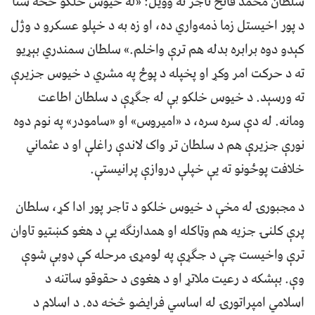
سلطان محمد فاتح تاجر ته وویل: «له خیوس خلکو څخه ستا
د پور اخیستل زما ذمه‌واري ده، او زه به د خپلو عسکرو د وژل
کېدو دوه برابره بدله هم ترې واخلم.» سلطان سمندري بېړیو
ته د حرکت امر وکړ او پخپله د پوځ په مشري د خیوس جزیرې
ته ورسېد. د خیوس خلکو بې له جګړې د سلطان اطاعت
ومانه. له دې سره سره، د «امیروس» او «سامودر» په نوم دوه
نورې جزیرې هم د سلطان تر واک لاندې راغلې او د عثماني
خلافت پوځونو ته یې خپلې دروازې پرانیستې.
د مجبورۍ له مخې د خیوس خلکو د تاجر پور ادا کړ، سلطان
پرې کلنۍ جزیه هم وټاکله او همدارنګه یې د هغو کښتيو تاوان
ترې واخیست چې د جګړې په لومړۍ مرحله کې ډوبې شوې
وې. بېشکه د رعیت ملاتړ او د هغوی د حقوقو ساتنه د
اسلامي امپراتورۍ له اساسي فرایضو څخه ده. د اسلام د