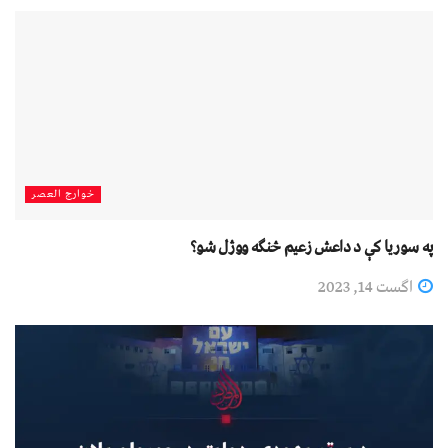
خوارج العصر
په سوريا کې د داعش زعيم څنګه ووژل شو؟
اگست 14, 2023