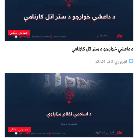
جهادي لیکني
د داعشي خوارجو د ستر اتل کارنامې
فبروري 20, 2024
سیاسي لیکني