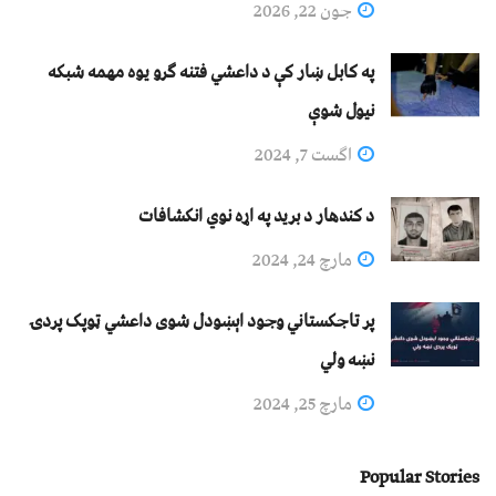
جون 22, 2026
په کابل ښار کې د داعشي فتنه ګرو يوه مهمه شبکه
نيول شوې
اگست 7, 2024
د کندهار د برید په اړه نوي انکشافات
مارچ 24, 2024
پر تاجکستاني وجود اېښودل شوی داعشي ټوپک پردۍ
نښه ولي
مارچ 25, 2024
Popular Stories