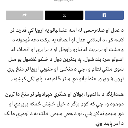
د عدل او صله‌رحمۍ له امله عثمانیانو په اروپا کې قدرت تر
لاسه کړ، د اسلامي عدل او انصاف په برکت دغه قومونه د
وحشت او بربریت له تیارو راووتل او د برابري او انصاف له
اصولو سره بلد شول. په بدترین ډول د خلکو غلامول یو منل
شوی ملکي نظام و، چې د منځنۍ او جنوبي اروپا تر منځ پرې
تړون شوی و. عثمانیانو دې ستر ظلم ته د پای ټکی کېښود.
همدارنګه د مالدووا، بولان او هنګري هېوادونو تر منځ دا تړون
موجود و، چې که کوم بزګر د خپل څښتن ځمکه پرېږدي او
دې سیمو ته لاړ شي، نو د هغې سیمې خلک به د لومړي مالک
د امر پابند وي.