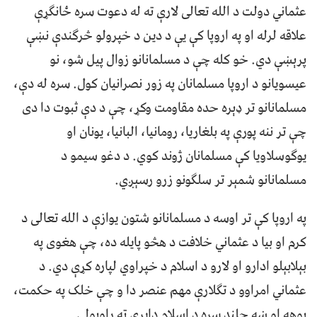
عثماني دولت د الله تعالی لارې ته له دعوت سره ځانګړې
علاقه لرله او په اروپا کې یې د دین د خپرولو څرګندې نښې
پرېښې دي. خو کله چې د مسلمانانو زوال پیل شو، نو
عیسویانو د اروپا مسلمانان په زور نصرانیان کول. سره له دې،
مسلمانانو تر ډېره حده مقاومت وکړ، چې د دې ثبوت دا دی
چې تر ننه پورې په بلغاریا، رومانیا، البانیا، یونان او
یوګوسلاویا کې مسلمانان ژوند کوي. د دغو سیمو د
مسلمانانو شمېر تر سلګونو زرو رسېږي.
په اروپا کې تر اوسه د مسلمانانو شتون یوازې د الله تعالی د
کرم او بیا د عثماني خلافت د هڅو پایله ده، چې هغوی په
بېلابېلو ادارو او لارو د اسلام د خپراوي لپاره کړې دي. د
عثماني امراوو د تګلارې مهم عنصر دا و چې خلک په حکمت،
پوهه او ښه چلند سره د اسلام دایرې ته راوبولي.