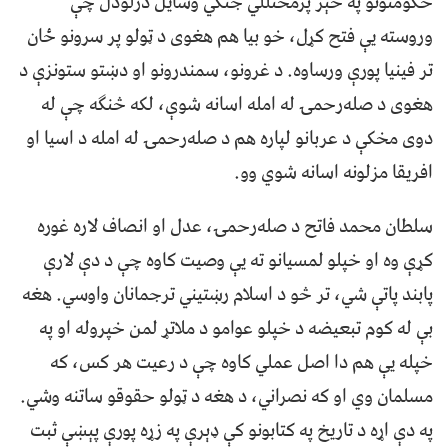
حکومتونو په څېر پرمختللي جنګي وسایل درلودل چې
وروسته یې فتح کړل، خو بیا هم هغوی د ټولو پر سرونو ځان
تر فینیا پورې ورساوه. د غرونو، سمندرونو او دښتو ستونزې د
هغوی د صله‌رحمۍ له امله اسانه شوې، لکه څنګه چې له
دوی مخکې د عربانو لپاره هم د صله‌رحمۍ له امله د اسیا او
افریقا مزلونه اسانه شوي وو.
سلطان محمد فاتح د صله‌رحمۍ، عدل او انصاف لاره غوره
کړې وه او خپلو لمسیانو ته یې وصیت کاوه چې د دې لارې
پابند پاتې شي، تر څو د اسلام رښتيني ترجمانان واوسي. هغه
بې له کوم تبعیضه د خپلو عوامو د ملاتړ لمن خپروله او په
خپله یې هم دا اصل عملي کاوه چې د رعیت هر کس، که
مسلمان وي او که نصراني، د هغه د ټولو حقوقو ساتنه وشي.
په دې اړه د تاریخ په کتابونو کې ډېرې په زړه پورې پېښې ثبت