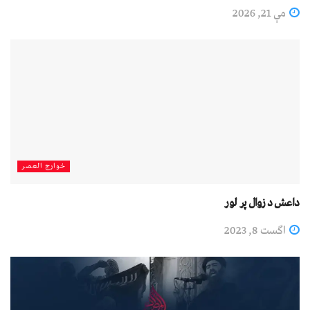
مې 21, 2026
خوارج العصر
داعش د ﺯوال پر لور
اگست 8, 2023