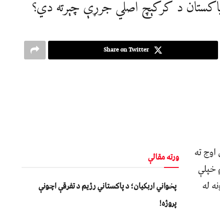
؛ د پاکستان د کرکېچ اصلي جرړې چېرته دي؟
Share on Twitter
اوج ته
ورته مقالې
 خپلې
ه له
پخواني اربکیان؛ د پاکستاني رژیم د تفرقې اچونې
پروژه!