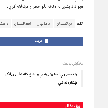
هیواد د بشپړ له منځه تلو خطر رامینځته کړي.
ټګ:
#پاکستان
#طالبان
افغانستان
داعش
شریک
مخکینی پوسټ
هغه غر چې له څوکو به يې بيا هېڅ کله د لمر وړانګې
ښکاره نه شي
ورته
مقالې