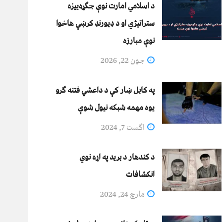
د اسلامي امارت نوې جګړه‌ییزه
ستراتېژي او د ډیورنډ کرښې هاخوا
نوې مبارزه
جون 22, 2026
په کابل ښار کې د داعشي فتنه ګرو
يوه مهمه شبکه نيول شوې
اگست 7, 2024
د کندهار د برید په اړه نوي
انکشافات
مارچ 24, 2024