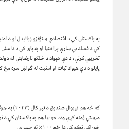
په پاکستان کې د اقتصادي ستؤنزو زیاتېدل او د امنی
کې د فساد بې سارې پراختیا او په پای کې د داعش د 
تخریبي کړنې، د دې هېواد د خلکو نارضایتي له دو
پایلو د دې هیواد ثبات او امنیت له ګواښ سره مخ 
خوراکي توکو کې دا رقم ۱۰۰٪ ته رسېږي.