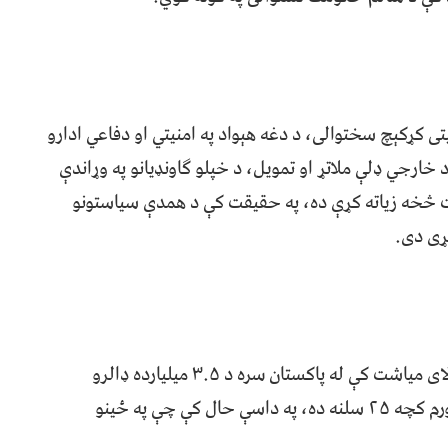
تی کړکېچ سختوالی، د دغه هېواد په امنیتي او دفاعي ادارو
خارجي ډلې ملاتړ او تمویل، د خپلو ګاونډیانو په وړاندې
لت څخه زیاته کړې ده، په حقیقت کې د همدې سیاستونو
کړی دی.
که څه هم نړیوال صندوق د تېر کال (۲۰۲۳) په جولای میاشت کې له پاکستان سره د ۳.۵ میلیارده ډالرو
مرستې ژمنه کړې وه، خو بیا هم په پاکستان کې د تورم کچه ۲۵ سلنه ده، په داسې حال کې چې په ځینو