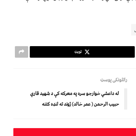
ټویټ
راتلونکی پوسټ
له داعشي خوارجو سره په معرکه کې د شهید قاري
حبيب الرحمن ( عمر خالد) ژوند ته لنډه کتنه