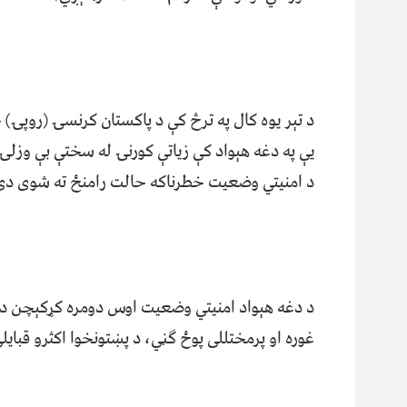
یې په دغه هېواد کې زیاتې کورنۍ له سختې بې وزلۍ 
د امنیتي وضعیت خطرناکه حالت رامنځ ته شوی دی
د دغه هېواد امنيتي وضعيت اوس دومره کړکېچن دی
غوره او پرمختللی پوځ ګڼي، د پښتونخوا اکثرو قباي