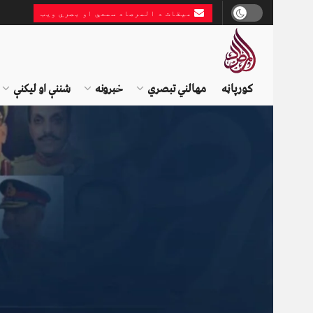
میقات د المرصاد سمعي او بصري ویب
کورپاڼه
مهالني تبصري
خبرونه
شننې او لیکنې