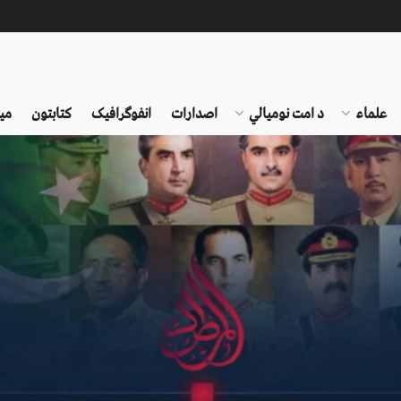
علماء
د امت نومیالي
اصدارات
انفوګرافیک
کتابتون
می