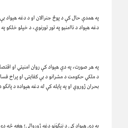
په همدې حال کې د پوځ جنرالان او د دغه هېواد بې ک
دغه هېواد د ناامنیو په تور تورنوي، د خپلو خلکو
په هر صورت، په دې هېواد کې روان امنیتي او اقتص
د ملکي حکومت د مشرانو د بې کفایتۍ او پراخ فساد
بحران ژوروي او په پایله کې له دغه هېواده د پانګو
په دې هیواد کې د ننګوَنو دغه ژوروالی؛ هغه څه