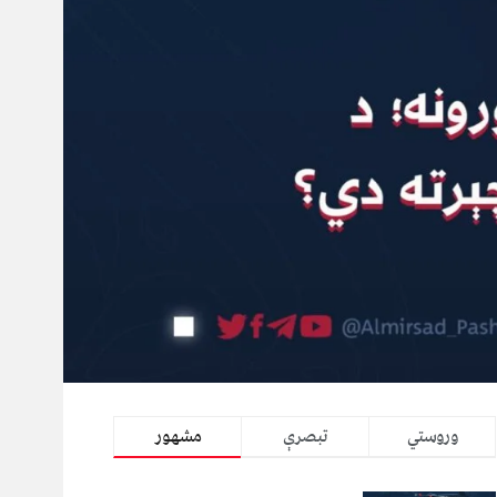
وروستي
تبصرې
مشهور