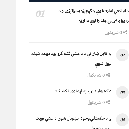
د اسلامي امارت نوې جګړه‌ییزه ستراتېژي او د
ډیورنډ کرښې هاخوا نوې مبارزه
0 شریکول
په کابل ښار کې د داعشي فتنه ګرو يوه مهمه شبکه
نيول شوې
0 شریکول
د کندهار د برید په اړه نوي انکشافات
0 شریکول
پر تاجکستاني وجود اېښودل شوی داعشي ټوپک
پردۍ نښه ولي