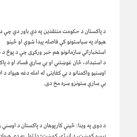
د پاکستان د حکومت منتقدین په دې باور دي چې د
هېواد په سیاستونو کې فاصله پیدا شوې او ځینو
استخباراتي سازمانونو هم خبر ورکړی چې د پوځ د ج
د استبداد، ځان غوښتنې او بې ساري فساد او د پاک
اوسنیو واکمنانو د بې کفایتۍ له امله دغه هېواد د
بې ساري ستونزو سره مخ دی.
د دوی په وینا: ځینې کارپوهان د پاکستان د اوسني
پیسو کمښت، د انرژۍ کمښت؛ دا ټول په دې هیواد 