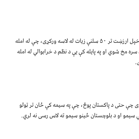
د تېر یوه کال په ترڅ کې د پاکستان کرنسۍ (روپۍ) خپل ارزښت تر ۵۰ سلنې زیات له لاسه ورکړی، چې له امله
سره مخ شوي او په پایله کې یې د نظم د خرابوالي له امله
.
 چې حتی د پاکستان پوځ، چې په سیمه کې ځان تر ټولو
لي سيمو او د بلوچستان ځينو سيمو ته لاس رسی نه لري.