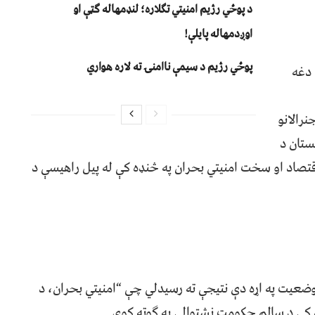
د پوځي رژیم امنیتي تګلاره؛ لنډمهاله ګټې او
اوږدمهاله پایلې!
پوځي رژیم د سیمې ناامنۍ ته لاره هواري
 دغه
نرالانو
ستان د
 اقتصاد او سخت امنیتي بحران په څنډه کې له پیل راهیسې د
 وضعیت په اړه دې نتیجې ته رسیدلي چې “امنیتي بحران، د
کې د سالم حکومت نشتوالی په ګوته کوي.