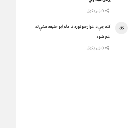
0 شریکول
کله چې د خوارجو توره د امام ابو حنیفه مخې ته
خم شوه
0 شریکول