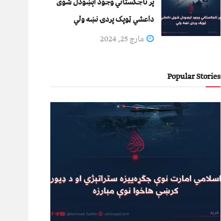
پر تاجکستاني وجود اېښودل شوی
داعشي ټوپک پردۍ نښه ولي
مارچ 25, 2024
Popular Stories