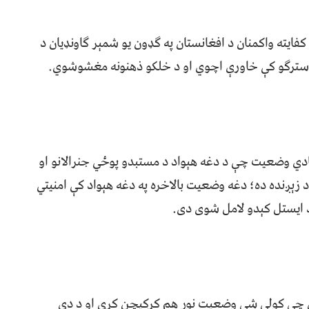
فایته واکمنان د افغانستان په ګډون یو شمېر ګاونډیان د
 په سترګو کې خاورې اچوي او د خلکو ذهنونه مغشوشوي.
ادي وضعیت چې د دغه هېواد د مستبدو پوځي جنرالانو او
 زېږنده ده؛ دغه وضعیت بالاخره په دغه هېواد کې امنیتي
 د ایستل کېدو لامل شوی دی.
 دي چې کولی شي وضعیت نور هم کړکیچن کړي او د دې