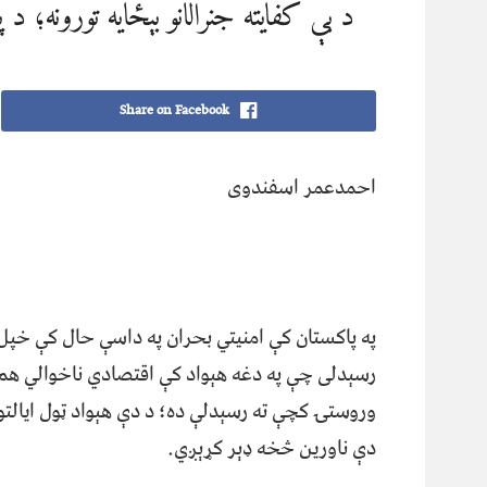
د بې کفایته جنرالانو بېځایه تورونه
Share on Facebook
احمدعمر اسفندوی
په پاکستان کې امنیتي بحران په داسې حال کې خپل 
رسېدلی چې په دغه هېواد کې اقتصادي ناخوالي هم
وروستۍ کچې ته رسېدلې ده؛ د دې هېواد ټول ایالتون
دې ناورین څخه ډېر کړېږي.