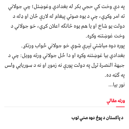
په دې وخت کې حجي بکر له بغدادي وغوښتل؛ چې جولاني
ته امر وکړي، چې د یوه صوتي پیغام له لارې ځان او ډله د
دولت یو شاخ او یا هم یوه څانګه اعلان کړي، خو جولاني د
وخت غوښتنه وکړه.
پوره دوه میاشتې تېرې شوې خو جولاني ځواب ورنکړ.
بغدادي بیا غوښتنه وکړه او دا ځل جولاني ورته وویل: چې د
جبهة النصرة تړل په دولت پورې نه زموږ او نه د سوریایي ولس
په ګټه ده.
نور بیا…
ورته مقالې
د پاکستان د پوځ دوه مخي توب