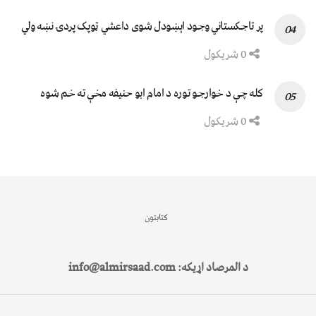
پر تاجکستاني وجود اېښودل شوی داعشي ټوپک پردۍ نښه ولي
0 شریکول
کله چې د خوارجو توره د امام ابو حنیفه مخې ته خم شوه
0 شریکول
کتابتون
د المرصاد اړیکه: info@almirsaad.com