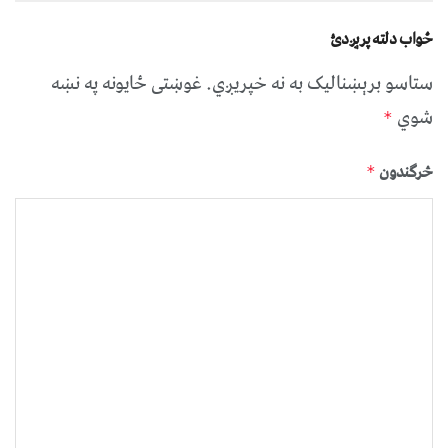
ځواب دلته پرېږدئ
ستاسو برېښناليک به نه خپريږي.
غوښتى ځایونه په نښه
شوي
*
څرگندون
*