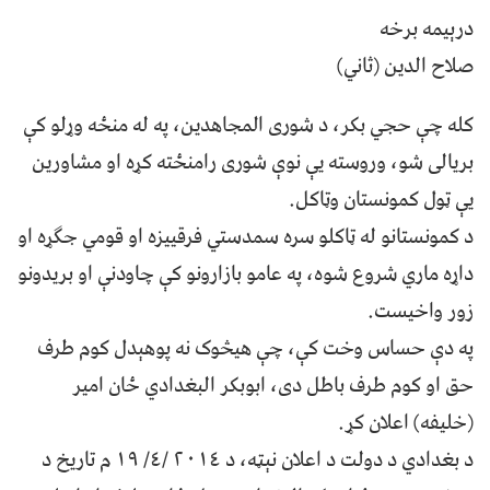
درېیمه برخه
صلاح الدین (ثاني)
کله چې حجي بکر، د شوری المجاهدین، په له منځه وړلو کې
بریالی شو، وروسته یې نوې شوری رامنځته کړه او مشاورین
یې ټول کمونستان وټاکل.
د کمونستانو له ټاکلو سره سمدستي فرقییزه او قومي جګړه او
داړه ماري شروع شوه، په عامو بازارونو کې چاودنې او بریدونو
زور واخیست.
په دې حساس وخت کې، چې هیڅوک نه پوهېدل کوم طرف
حق او کوم طرف باطل دی، ابوبکر البغدادي ځان امیر
(خلیفه) اعلان کړ.
د بغدادي د دولت د اعلان نېټه، د ٢٠١٤ /٤/ ١٩ م تاریخ د