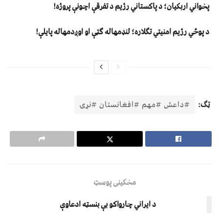
پخواني اربکیان؛ د پاکستاني رژیم د تفرقې اچونې پروژه!
د پوځي رژیم امنیتي تګلاره؛ لنډمهاله ګټې او اوږدمهاله پایلې!
ټګ:
#داعش #مهم #افغانستان #نړۍ
مخکینی پوسټ
د ايراني چارواکو بې بنسټه ادعاوې