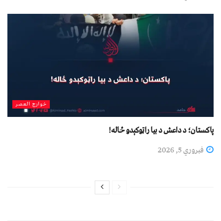
خوارج العصر
پاکستان؛ د داعش د بیا راټوکېدو ځاله!
فبروري 5, 2026