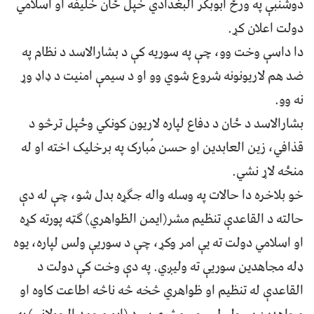
دوشنبې په ورځ ابوبکر البغدادي خپل ځان خلیفه او اسلامي
دولت اعلان کړ.
دا داسې وخت وو، چې په سوریه کې د بشارالاسد د نظام په
ضد هم لاریونونه شروع شوي وو او د سیمې امنیت د ډاډ وړ
نه وو.
بشارالاسد د ځان د دفاع لپاره لاریون کونکي وځپل ترڅو د
قذافي، زین العابدین او حسن مُبارک په برخلیک اخته او له
منځه لاړ نشي.
خو بلاخره دا حالات په وسله واله جګړه بدل شو، چې له دې
حالته د القاعدې تنظیم مشر(ایمن الظواهري) ګټه پورته کړه
او اسلامي دولت ته یې امر وکړ، چې د سوريې ولس لپاره، یوه
ډله مجاهدین سوريې ته ولیږي. په دې وخت کې دولت د
القاعدې له تنظیم او ظواهري څخه څه ناڅه اطاعت کاوه او