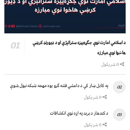
د اسلامي امارت نوې جګړه‌ییزه ستراتېژي او د ډیورنډ کرښې
هاخوا نوې مبارزه
0 شریکول
په کابل ښار کې د داعشي فتنه ګرو يوه مهمه شبکه نيول شوې
0 شریکول
د کندهار د برید په اړه نوي انکشافات
0 شریکول