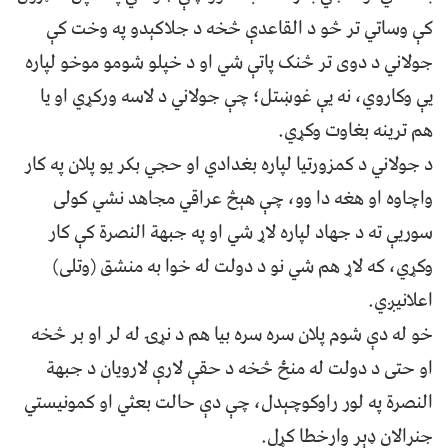
کې وساتي تر څو د القاعدې څخه د جلاکېدو په وخت کې
جولاني د دوی تر څنک پاتې شي او د خپلو شومو موخو لپاره
یې وکاروي، نه یې غوښتل؛ چې جولاني د لاسه ورکړي او یا
هم ترینه بغاوت وکړي.
د جولاني د کمزورتیا لپاره بغدادي او حجي بکر يو پلان په کار
واچاوه او هغه دا وو، چې هېڅ عراقي مجاهد نشي کولی
سوریې ته د جهاد لپاره لاړ شي او په جبهة النصرة کې کار
وکړي، که لاړ هم شي نو د دولت له خوا به منشق (وتلی)
اعلانیږي.
خو له دې شوم پلان سره سره بیا هم د نړۍ له لر او بر څخه
او حتی د دولت له منځ څخه د حقې لارې لارویان د جبهة
النصرة په لور راوکوچېدل، چې دې حالت بعثي او کمونیستي
جنرالان ډېر وارخطا کړل.