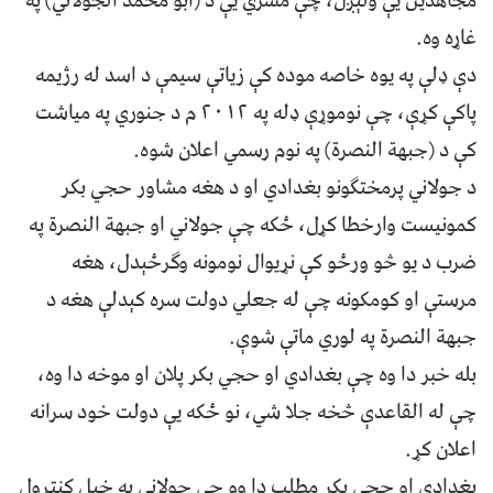
مجاهدین یې ولېږل، چې مشري یې د (ابو محمد الجولاني) په
غاړه وه.
دې ډلې په یوه خاصه موده کې زیاتې سیمې د اسد له رژیمه
پاکې کړې، چې نوموړې ډله په ٢٠١٢ م د جنوري په میاشت
کې د (جبهة النصرة) په نوم رسمي اعلان شوه.
د جولاني پرمختګونو بغدادي او د هغه مشاور حجي بکر
کمونیست وارخطا کړل، ځکه چې جولاني او جبهة النصرة په
ضرب د یو څو ورځو کې نړیوال نومونه وګرځېدل، هغه
مرستې او کومکونه چې له جعلي دولت سره کېدلې هغه د
جبهة النصرة په لوري ماتې شوې.
بله خبر دا وه چې بغدادي او حجي بکر پلان او موخه دا وه،
چې له القاعدې څخه جلا شي، نو ځکه یې دولت خود سرانه
اعلان کړ.
بغدادي او حجي بکر مطلب دا وو چې جولاني په خپل کنټرول