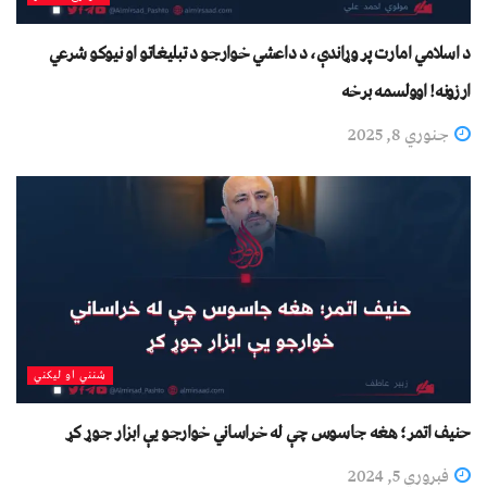
د اسلامي امارت پر وړاندې، د داعشي خوارجو د تبليغاتو او نیوکو شرعي
ارزونه! اوولسمه برخه
جنوري 8, 2025
شنني او لیکني
حنیف اتمر؛ هغه جاسوس چې له خراساني خوارجو یې ابزار جوړ کړ
فبروري 5, 2024