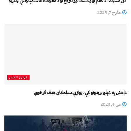
لال مسجد – د ظلم او وحشت تور تاریخ او د مقاومت نه ختمېدونکې جګړه!
مارچ 7, 2025
خوارج العصر
داعش په خپلو بریدونو کې، یوازې مسلمانان هدف ګرځوي
مې 4, 2023