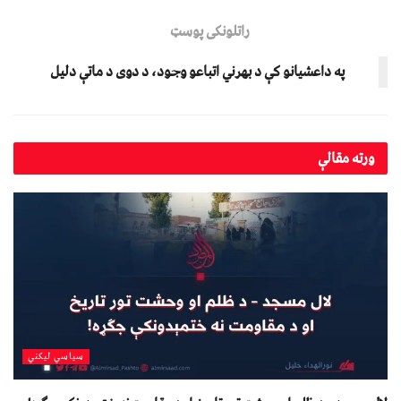
راتلونکی پوسټ
په داعشیانو کې د بهرني اتباعو وجود، د دوی د ماتې دلیل
ورته
مقالې
سیاسي لیکني