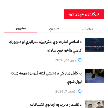
وروستي
تبصرې
مشهور
د اسلامي امارت نوې جګړه‌ییزه ستراتېژي او د ډیورنډ
کرښې هاخوا نوې مبارزه
جون 22, 2026
په کابل ښار کې د داعشي فتنه ګرو يوه مهمه شبکه
نيول شوې
اگست 7, 2024
د کندهار د برید په اړه نوي انکشافات