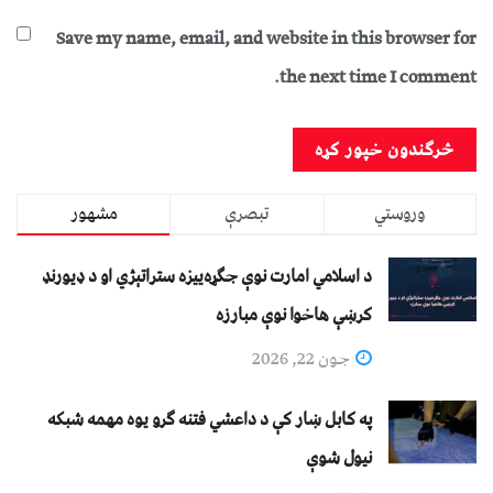
Save my name, email, and website in this browser for
the next time I comment.
وروستي
تبصرې
مشهور
د اسلامي امارت نوې جګړه‌ییزه ستراتېژي او د ډیورنډ
کرښې هاخوا نوې مبارزه
جون 22, 2026
په کابل ښار کې د داعشي فتنه ګرو يوه مهمه شبکه
نيول شوې