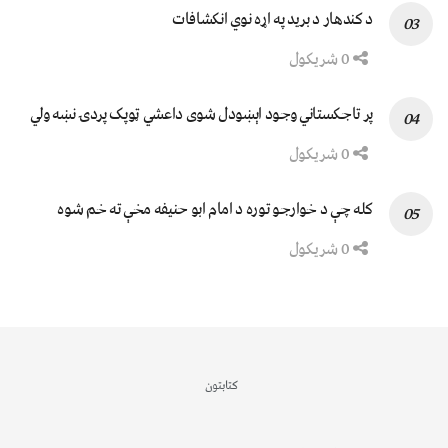
د کندهار د برید په اړه نوي انکشافات
0 شریکول
پر تاجکستاني وجود اېښودل شوی داعشي ټوپک پردۍ نښه ولي
0 شریکول
کله چې د خوارجو توره د امام ابو حنیفه مخې ته خم شوه
0 شریکول
کتابتون