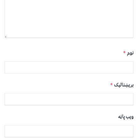
نوم
*
بریښنالیک
*
ویب پاڼه