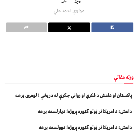
مولوي احمد علي
ورته مقالې
پاکستان او داعش د فکري او رواني جګړې له دریڅې ! لومړۍ برخه
داعش؛ د امریکا تر ټولو ګټوره پروژه! دیارلسمه برخه
داعش؛ د امریکا تر ټولو ګټوره پروژه! دوولسمه برخه