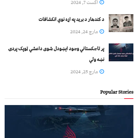
اگست 7, 2024
د کندهار د برید په اړه نوي انکشافات
مارچ 24, 2024
پر تاجکستاني وجود اېښودل شوی داعشي ټوپک پردۍ
نښه ولي
مارچ 25, 2024
Popular Stories