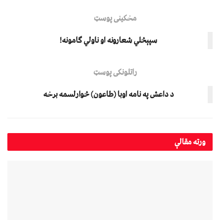
مخکینی پوسټ
سپېڅلي شعارونه او ناولي ګامونه!
راتلونکی پوسټ
د داعش په نامه اوبا (طاعون) څوارلسمه برخه
ورته
مقالې