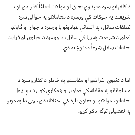
د کافرانو سره عقیدوي تعلق او موالات اتفاقاً کفر دی او د
شریعت په چوکاټ کې ورسره د معاملاتو په حوالې سره
تعلقات ساتل، په انساني بنیادونو یا ورسره د جوار او ګاونډ
تعلق د شریعت په رڼا کې ساتل، یا ورسره د خپلوۍ او قرابت
تعلقات ساتل شرعاً ممنوع نه دي.
اما د دنيوي اغراضو او مقاصدو په خاطر د کفارو سره د
مسلمانانو په مقابله کې تعاون او همکاري کول د دې ډول
تعلقاتو، موالاتو او تعاون باره کې اختلاف دی، چې دا به مونږ
په تفصیلي توګه ذکر کړو.