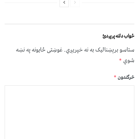
ځواب دلته پرېږدئ
ستاسو برېښناليک به نه خپريږي.
غوښتى ځایونه په نښه
شوي
*
څرگندون
*