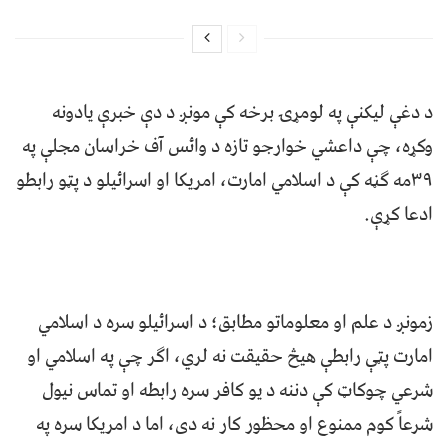
د دغې لیکنې په لومړۍ برخه کې مونږ د دې خبرې یادونه
وکړه، چې داعشي خوارجو تازه د وائس آف خراسان مجلې په
۳۹مه ګڼه کې د اسلامي امارت، امریکا او اسرائیلو د پټو رابطو
ادعا کړې.
زمونږ د علم او معلوماتو مطابق؛ د اسرائیلو سره د اسلامي
امارت پټې رابطې هیڅ حقیقت نه لري، اګر چې په اسلامي او
شرعي چوکاټ کې دننه د یو کافر سره رابطه او تماس نیول
شرعاً کوم ممنوع او محظور کار نه دی، اما د امریکا سره په