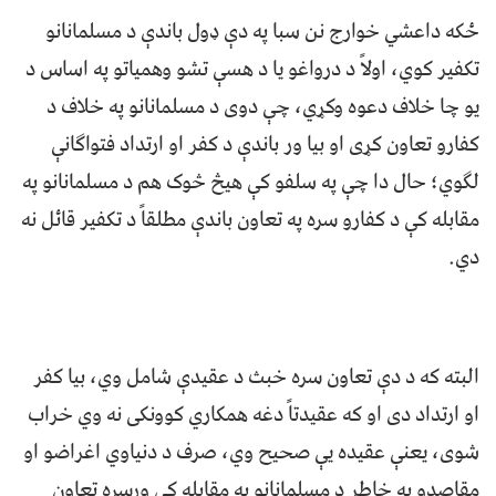
ځکه داعشي خوارج نن سبا په دې ډول باندې د مسلمانانو
تکفیر کوي، اولاً د درواغو یا د هسې تشو وهمیاتو په اساس د
یو چا خلاف دعوه وکړي، چې دوی د مسلمانانو په خلاف د
کفارو تعاون کړی او بیا ور باندې د کفر او ارتداد فتواګانې
لګوي؛ حال دا چې په سلفو کې هیڅ څوک هم د مسلمانانو په
مقابله کې د کفارو سره په تعاون باندې مطلقاً د تکفیر قائل نه
دي.
البته که د دې تعاون سره خبث د عقیدې شامل وي، بیا کفر
او ارتداد دی او که عقیدتاً دغه همکاري کوونکی نه وي خراب
شوی، يعنې عقیده یې صحیح وي، صرف د دنياوي اغراضو او
مقاصدو په خاطر د مسلمانانو په مقابله کې ورسره تعاون