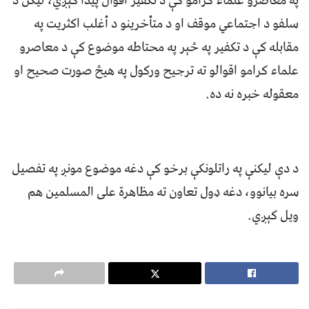
په معاصرو علماء کرامو کې د تکفیر اقوال پیدا کېږي، لیکن د
سلفو د اجتماعي موقف او د متأخرینو د أغلب اکثریت په
مقابله کې د تکفیر په څېر په محتاطه موضوع کې د معاصرو
علماء کرامو اقوالو ته ترجیح ورکول په هیڅ صورت صحیح او
معقوله خبره نه ده.
د دې لیکنې په راتلونکې برخو کې دغه موضوع مونږ په تفصیل
سره بيانوو، دغه ډول تعاون ته مظاهرة علی المسلمین هم
ویل کېږي.