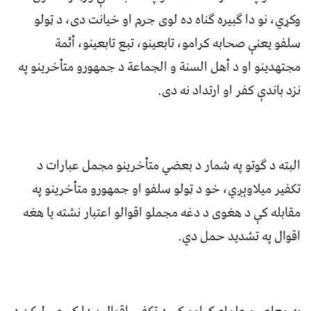
وکړي، نو دا ګبیره ګناه ده لوی جرم او خیانت دی، د ټولو
سلفو يعنې صحابه کرامو، تابعینو، تبع تابعینو، أئمة
مجتهدینو او د أهل السنة و الجماعة د جمهورو متأخرینو په
نزد باندې کفر او ارتداد نه دی.
البته د ګوتو په شمار د بعضي متأخرینو مجمل عبارات د
تکفیر ميلاوېږي، خو د ټولو سلفو او جمهورو متأخرینو په
مقابله کې د هغوی د دغه مجملو اقوالو اعتبار نشته یا هغه
اقوال په تشدید حمل دي.