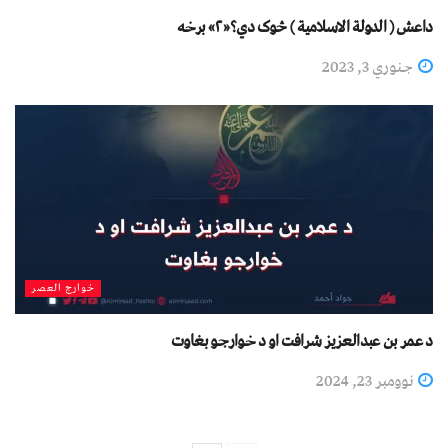
داعش ( الدولة الاسلامية ) څوک دي؟«۲» برخه
جنوري 3, 2023
خوارج العصر
د عمر بن عبدالعزیز شرافت او د خوارجو بغاوت
نوومبر 23, 2024