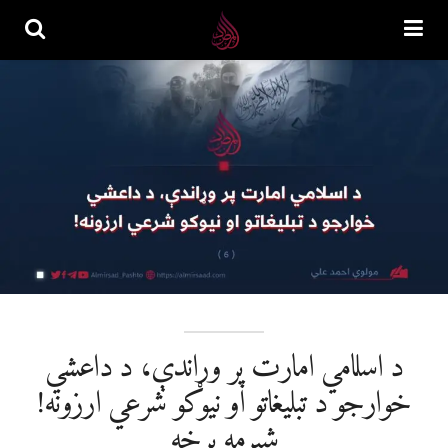
د اسلامي امارت پر وړاندې، د داعشي
خوارجو د تبليغاتو او نیوکو شرعي ارزونه!
شپږمه برخه