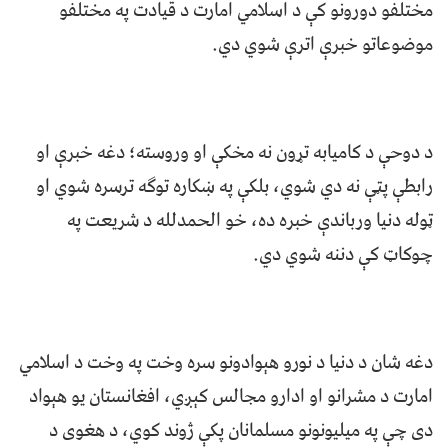
مختلفو دورونو کې د اسلامي امارت د قیادت په مختلفو
موضوعاتو خبرې اترې شوي دي.
د دوحې د کامیابه تړون نه مخکې او وروسته؛ دغه خبرې او
رابطې پټې نه دي شوي، بلکې په ښکاره توګه ترسره شوي او
ټوله دنیا ورباندې خبره ده، خو الحمدلله د شریعت په
چوکاټ کې دننه شوي دي.
دغه شان د دنیا د نورو هېوادونو سره وخت په وخت د اسلامي
امارت د مشرانو او ادارو مجالس کېږي، افغانستان یو هېواد
دی چې په میلیونونو مسلمانان پکې ژوند کوي، د هغوی د