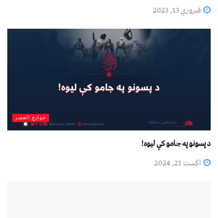
فبروري 13, 2023
خوارج العصر
د پسونو په جامو کې لیوه!
اگست 21, 2024