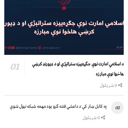
د اسلامي امارت نوې جګړه‌ییزه ستراتېژي او د ډیورنډ کرښې
هاخوا نوې مبارزه
0 شریکول
په کابل ښار کې د داعشي فتنه ګرو يوه مهمه شبکه نيول شوې
0 شریکول