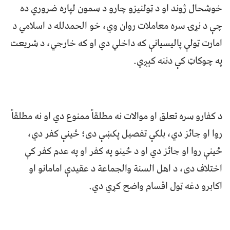
خوشحال ژوند او د ټولنیزو چارو د سمون لپاره ضروري ده
چې د نړۍ سره معاملات روان وي، خو الحمدلله د اسلامي د
امارت ټولې پالیسیانې که داخلي دي او که خارجي، د شریعت
په چوکاټ کې دننه کېږي.
د کفارو سره تعلق او موالات نه مطلقاً ممنوع دي او نه مطلقاً
روا او جائز دي، بلکې تفصیل پکښې دی؛ ځینې کفر دي،
ځینې روا او جائز دي او د ځینو په کفر او په عدم کفر کې
اختلاف دی، د اهل السنة والجماعة د عقیدې امامانو او
اکابرو دغه ټول اقسام واضح کړي دي.