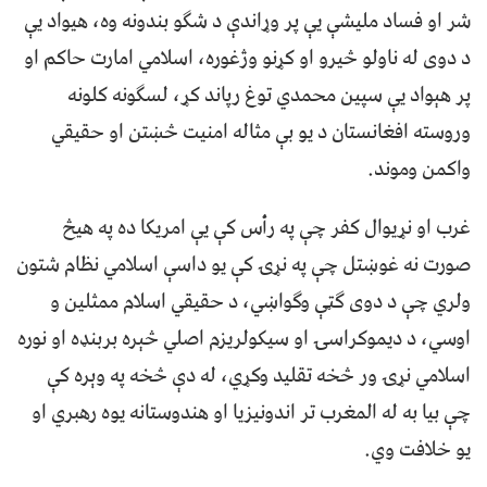
شر او فساد ملیشې یې پر وړاندې د شګو بندونه وه، هیواد یې
د دوی له ناولو څیرو او کړنو وژغوره، اسلامي امارت حاکم او
پر هېواد یې سپین محمدي توغ رپاند کړ، لسګونه کلونه
وروسته افغانستان د یو بې مثاله امنیت څښتن او حقیقي
واکمن وموند.
غرب او نړیوال کفر چې په رأس کې یې امریکا ده په هیڅ
صورت نه غوښتل چې په نړۍ کې یو داسې اسلامي نظام شتون
ولري چې د دوی ګټې وګواښي، د حقیقي اسلام ممثلین و
اوسي، د دیموکراسۍ او سیکولریزم اصلي څېره بربنډه او نوره
اسلامي نړۍ ور څخه تقلید وکړي، له دې څخه په وېره کې
چې بیا به له المغرب تر اندونیزیا او هندوستانه یوه رهبري او
یو خلافت وي.