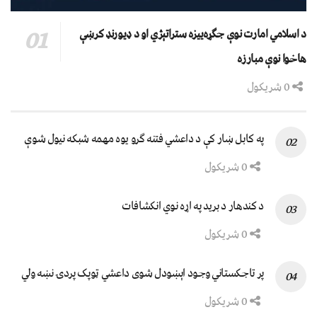
د اسلامي امارت نوې جګړه‌ییزه ستراتېژي او د ډیورنډ کرښې
هاخوا نوې مبارزه
0 شریکول
په کابل ښار کې د داعشي فتنه ګرو يوه مهمه شبکه نيول شوې
0 شریکول
د کندهار د برید په اړه نوي انکشافات
0 شریکول
پر تاجکستاني وجود اېښودل شوی داعشي ټوپک پردۍ نښه ولي
0 شریکول