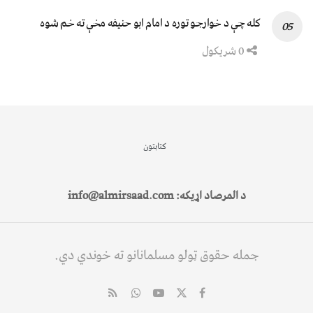
کله چې د خوارجو توره د امام ابو حنیفه مخې ته خم شوه
0 شریکول
کتابتون
د المرصاد اړیکه: info@almirsaad.com
جمله حقوق ټولو مسلمانانو ته خوندي دي.