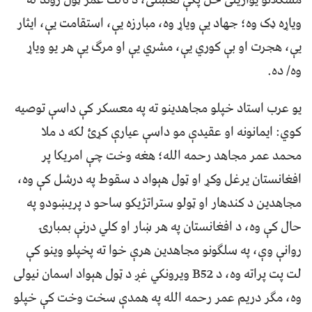
ویاړه ډک وه؛ جهاد یې ویاړ وه، مبارزه یې، استقامت یې، ایثار
یې، هجرت او بې کوري یې، مشري یې او مرګ یې هر یو ویاړ
وه/ ده.
یو عرب استاد خپلو مجاهدینو ته په معسکر کې داسې توصیه
کوي: ایمانونه او عقیدې مو داسې عیارې کړئ لکه د ملا
محمد عمر مجاهد رحمه الله؛ هغه وخت چې امریکا پر
افغانستان یرغل وکړ او ټول هېواد د سقوط په درشل کې وه،
مجاهدین د کندهار او ټولو ستراتژیکو ساحو د پریښودو په
حال کې وه، د افغانستان په هر ښار او کلي درنې بمبارۍ
روانې وې، په سلګونو مجاهدین هرې خوا ته پخپلو وینو کې
لت پت پراته وه، د B52 ویرونکي غږ د ټول هېواد اسمان نیولی
وه، مګر دریم عمر رحمه الله په همدې سخت وخت کې خپلو