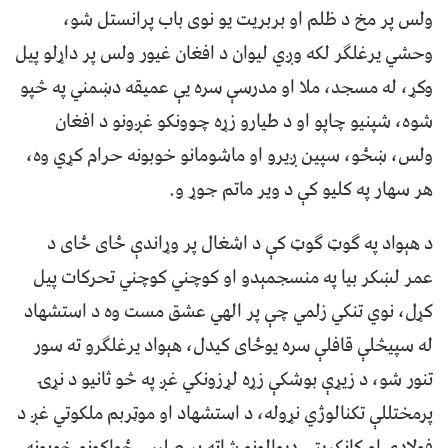
ولس پر مخ د ظلم او بربریت یو نوی باب پرانستل شو،
وحشي یرغلګر لکه وږي لیوان د افغان غیور ولس پر داړلو پیل
وکړ، له مسجد، ملا او مدرسې سره یې عمیقه دښمني په څپو
شوه، شپنیو چاپو او د طیارو زړه چوونکو غږونو د افغان
ولس، ښځو، سپین ږیرو او ماشومانو خوبونه حرام کړي وه،
هر سهار په کلیو کې د ویر ماتم جوړ و.
د هېواد په ګوټ ګوټ کې د اشغال پر وړاندې ځای ځای د
عمر لښکر بیا په منسجمېدو او کوچني کوچني تحرکات پیل
کړل، نوي تنکي زلمي چې پر الهي عشق مست وه د استشهاد
له سپیڅلې قافلې سره یوځای کیدل، هېواد یرغلګرو ته سور
تنور شو، د زیړې بوشکې زړه لړزونکي غږ په څو ثانیو د نړۍ
پرمختللې تکنالوژي نړوله، د استشهاد او موټربم ملکوتي غږ د
فولادي او کانکریټي دیوالونو شاته پر صلیبي ځواکونو خوبونه