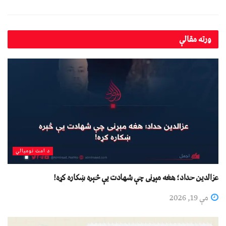
ورته
مقالې
د امت نومیالي
عزالدین حداد؛ هغه مېړنی چې شهادت یې څېره ښکاره کړه!
مې 19, 2026