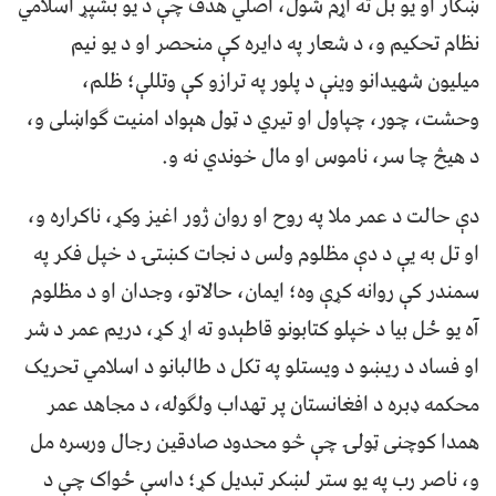
ښکار او یو بل ته اړم شول، اصلي هدف چې د یو بشپړ اسلامي
نظام تحکیم و، د شعار په دایره کې منحصر او د یو نیم
میلیون شهیدانو وینې د پلور په ترازو کې وتللې؛ ظلم،
وحشت، چور، چپاول او تیري د ټول هېواد امنیت ګواښلی و،
د هیڅ چا سر، ناموس او مال خوندي نه و.
دې حالت د عمر ملا په روح او روان ژور اغیز وکړ، ناکراره و،
او تل به یې د دې مظلوم ولس د نجات کښتۍ د خپل فکر په
سمندر کې روانه کړې وه؛ ایمان، حالاتو، وجدان او د مظلوم
آه یو ځل بیا د خپلو کتابونو قاطېدو ته اړ کړ، دریم عمر د شر
او فساد د ریښو د ویستلو په تکل د طالبانو د اسلامي تحریک
محکمه ډبره د افغانستان پر تهداب ولګوله، د مجاهد عمر
همدا کوچنی ټولۍ چې څو محدود صادقین رجال ورسره مل
و، ناصر رب په یو ستر لښکر تبدیل کړ؛ داسې ځواک چې د