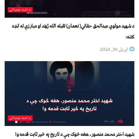
د امت نومیالي
د شهيد مولوي عبدالحق حقاني( نعمان) تقبله الله ژوند او مبارزې ته لنډه
کتنه:
اپریل 30, 2024
د امت نومیالي
شهید اختر محمد منصور، هغه څوک چې د تاریخ په څیر ثابت قدمه و!