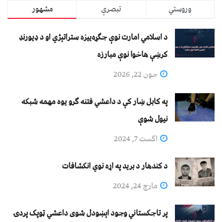
وروستي
تبصرې
مشهور
د اسلامي امارت نوې جګړه‌ییزه ستراتېژي او د ډیورنډ
کرښې هاخوا نوې مبارزه
جون 22, 2026
په کابل ښار کې د داعشي فتنه ګرو يوه مهمه شبکه
نيول شوې
اگست 7, 2024
د کندهار د برید په اړه نوي انکشافات
مارچ 24, 2024
پر تاجکستاني وجود اېښودل شوی داعشي ټوپک پردۍ