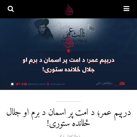
درېیم عمر؛ د امت پر اسمان د برم او جلال
ځلانده ستوری!
ذوالکفل ذکي