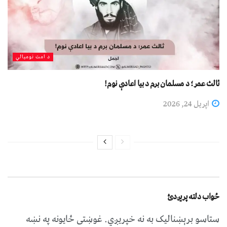
د امت نومیالي
ثالث عمر؛ د مسلمان برم د بیا اعادې نوم!
اپریل 24, 2026
ځواب دلته پرېږدئ
ستاسو برېښناليک به نه خپريږي.
غوښتى ځایونه په نښه