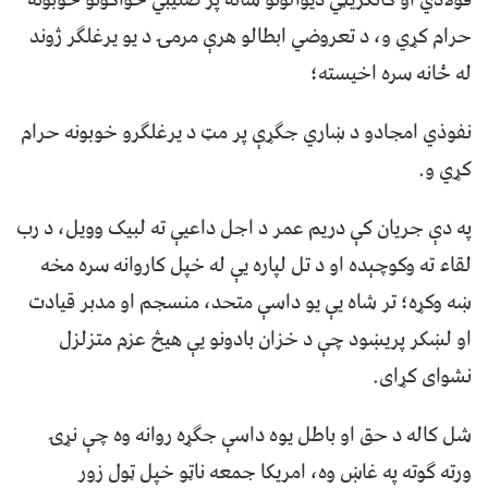
حرام کړي و، د تعروضي ابطالو هرې مرمۍ د یو یرغلګر ژوند
له ځانه سره اخیسته؛
نفوذي امجادو د ښاري جګړې پر مټ د یرغلګرو خوبونه حرام
کړي و.
په دې جریان کې دریم عمر د اجل داعیې ته لبیک وویل، د رب
لقاء ته وکوچېده او د تل لپاره یې له خپل کاروانه سره مخه
ښه وکړه؛ تر شاه یې یو داسې متحد، منسجم او مدبر قیادت
او لښکر پریښود چې د خزان بادونو یې هیڅ عزم متزلزل
نشوای کړای.
شل کاله د حق او باطل یوه داسې جګړه روانه وه چې نړۍ
ورته ګوته په غاښ وه، امریکا جمعه ناټو خپل ټول زور