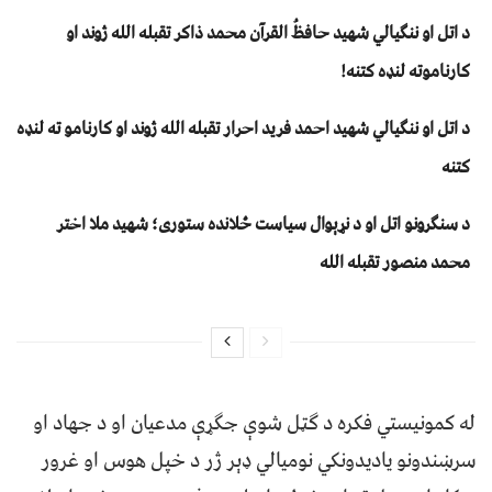
د اتل او ننګیالي شهید حافظُ القرآن محمد ذاکر تقبله الله ژوند او
کارناموته لنډه کتنه!
د اتل او ننګیالي شهید احمد فرید احرار تقبله الله ژوند او کارنامو ته لنډه
کتنه
د سنګرونو اتل او د نړېوال سياست ځلانده ستوری؛ شهيد ملا اختر
محمد منصور تقبله الله
له کمونیستي فکره د ګټل شوې جګړې مدعیان او د جهاد او
سرښندونو یادیدونکي نومیالي ډېر ژر د خپل هوس او غرور