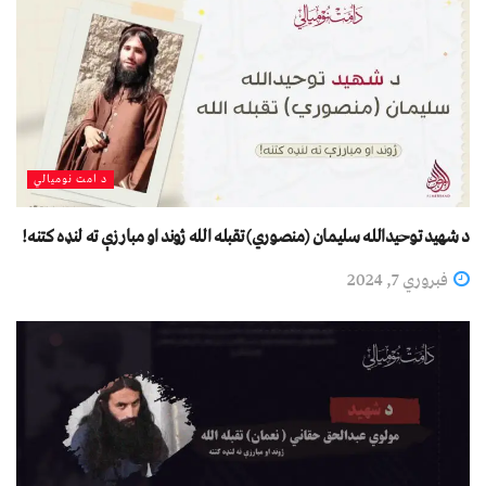
د امت نومیالي
د شهيد توحيدالله سلیمان (منصوري) تقبله الله ژوند او مبارزې ته لنډه کتنه!
فبروري 7, 2024