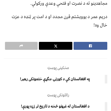
مجاهدینو ته د نصرت او فتحې وعدې ورکولې.
دریم عمر د یوویشتم قرن مجدد او د امت پر ټنډه د عزت
خال وه!
مخکینی پوسټ
په افغانستان کې د کورنۍ جګړې ختمونکی رهبر!
راتلونکی پوسټ
د افغانستان له غرونو څخه د تاریخ تر زړه پورې!