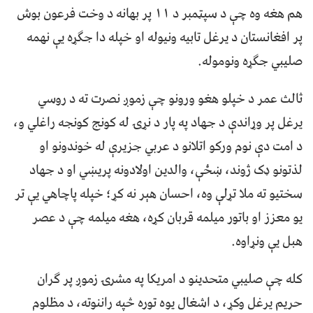
هم هغه وه چې د سپټمبر د ۱۱ پر بهانه د وخت فرعون بوش
پر افغانستان د یرغل تابیه ونیوله او خپله دا جګړه یې نهمه
صلیبي جګړه ونوموله.
ثالث عمر د خپلو هغو ورونو چې زموږ نصرت ته د روسي
یرغل پر وړاندې د جهاد په پار د نړۍ له کونج کونجه راغلي و،
د امت دې نوم ورکو اتلانو د عربي جزیرې له خوندونو او
لذتونو ډک ژوند، ښځې، والدین اولادونه پریښي او د جهاد
سختیو ته ملا تړلې وه، احسان هېر نه کړ؛ خپله پاچاهي یې تر
یو معزز او باتور میلمه قربان کړه، هغه میلمه چې د عصر
هبل یې ونړاوه.
کله چې صلیبي متحدینو د امریکا په مشرۍ زموږ پر ګران
حریم یرغل وکړ، د اشغال یوه توره څپه راننوته، د مظلوم