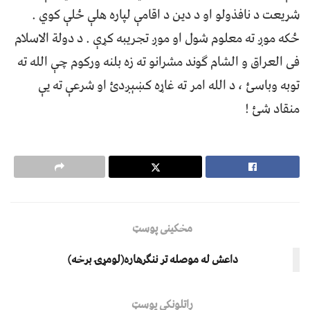
شریعت د نافذولو او د دین د اقامې لپاره هلې ځلې کوي .
ځکه موږ ته معلوم شول او موږ تجریبه کړې . د دولة الاسلام
فی العراق و الشام ګوند مشرانو ته زه بلنه ورکوم چې الله ته
توبه وباسئ ، د الله امر ته غاړه کښېږدئ او شرعې ته یې
منقاد شئ !
مخکینی پوسټ
داعش له موصله تر ننګرهاره(لومړۍ برخه)
راتلونکی پوسټ