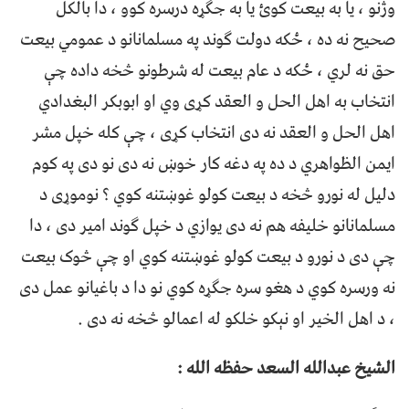
وژنو ، یا به بیعت کوئ یا به جګړه درسره کوو ، دا بالکل
صحیح نه ده ، ځکه دولت ګوند په مسلمانانو د عمومي بیعت
حق نه لري ، ځکه د عام بیعت له شرطونو څخه داده چې
انتخاب به اهل الحل و العقد کړی وي او ابوبکر البغدادي
اهل الحل و العقد نه دی انتخاب کړی ، چې کله خپل مشر
ایمن الظواهري د ده په دغه کار خوښ نه دی نو دی په کوم
دلیل له نورو څخه د بیعت کولو غوښتنه کوي ؟ نوموړی د
مسلمانانو خلیفه هم نه دی یوازي د خپل ګوند امیر دی ، دا
چې دی د نورو د بیعت کولو غوښتنه کوي او چې څوک بیعت
نه ورسره کوي د هغو سره جګړه کوي نو دا د باغیانو عمل دی
، د اهل الخیر او نېکو خلکو له اعمالو څخه نه دی .
الشیخ عبدالله السعد حفظه الله :