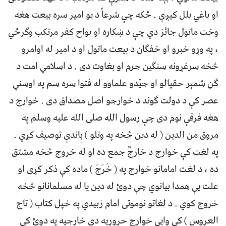
او باغي بلل کیږي . ځکه چې شرعاً د یو امیر سره بیعت هغه
وخت ماتول جائز دي چې د ښکاره او بواح کفر مرتکب وګرځي
، په وړو خبرو او خفګان د بیعت ماتول او د امیر له اوامرو
څخه سرغړونه سنګين جرم او بغاوت دی . د اسلامي امت د
ګڼ شمېر حقپالو او جیّدو علماوو له فتوا سره سم په اوسني
عصر کې د دولت ګوند د خوارجو اصل مصداق دی . خوارج د
هغه فرقې نوم دی چې رسول الله صلی الله علیه وسلم په
مروق من الدین ( له دین څخه په وتلو ) باندې توصیف کړي .
په لغت کې خوارج د خارجٌ جمع ده او له خروج څخه مشتق
ده ، د لغت امامانو خوارج په ( خَرَجَ ) ماده کې ذکر کړی او
علت یې همدا بیانوي چې دوئ له دین یا له مسلمانانو څخه
خروج کوي . د لغاتو نوموتی امام زبیدي په خپل کتاب ( تاج
العروس ) کې وایې خوارج حروریه دي خارجیه په دوئ کې