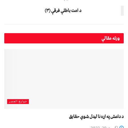
د امت باطلې فرقې (۳)
ورته
مقالې
خوارج العصر
د داعش په اړه نا ليدل شوي حقايق