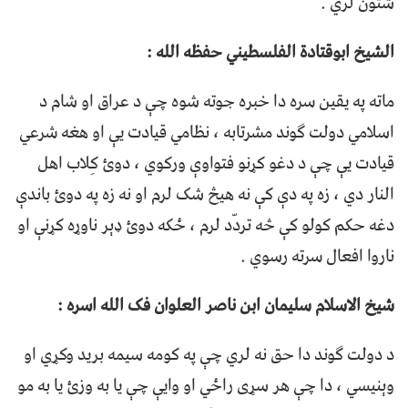
شتون لري .
الشیخ ابوقتادة الفلسطیني حفظه الله :
ماته په یقین سره دا خبره جوته شوه چې د عراق او شام د
اسلامي دولت ګوند مشرتابه ، نظامي قیادت یې او هغه شرعي
قیادت یې چې د دغو کړنو فتواوې ورکوي ، دوئ کِلاب اهل
النار دي ، زه په دې کې نه هیڅ شک لرم او نه زه په دوئ باندې
دغه حکم کولو کې څه تردّد لرم ، ځکه دوئ ډېر ناوړه کړنې او
ناروا افعال سرته رسوي .
شیخ الاسلام سلیمان ابن ناصر العلوان فک الله اسره :
د دولت ګوند دا حق نه لري چې په کومه سیمه برید وکړي او
وېنیسي ، دا چې هر سړی راځي او وایې چې یا به وزئ یا به مو