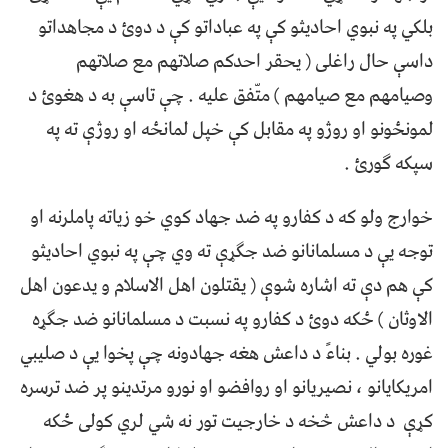
بلکي په نبوي احادیثو کې په عباداتو کې د دوئ د مجاهداتو
داسې حال راغلی ( یحقر احدکم صلاتهم مع صلاتهم
وصیامهم مع صیامهم ) متّفق علیه . چې تاسې به د هغوئ د
لمونځونو او روژو په مقابل کې خپل لمانځه او روژې ته په
سپکه ګورئ .
خوارج ولو که د کفارو په ضد جهاد کوي خو زیاته پاملرنه او
توجه یې د مسلمانانو ضد جګړې ته وي چې په نبوي احادیثو
کې هم دې ته اشاره شوې ( یقتلون اهل الاسلام و یدعون اهل
الاوثان ) ځکه دوئ د کفارو په نسبت د مسلمانانو ضد جګړه
غوره بولي . بناءً د داعش هغه جهادونه چې پخوا یې د صلیبي
امریکایانو ، نصیریانو او روافضو او نورو مرتدینو پر ضد ترسره
کړې د داعش څخه د خارجیت تور نه شي لري کولی ځکه