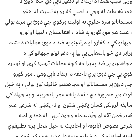
وژنې سبب همدا د ارتداد او تکفیر ټاپې دي ځکه دوئ د
همدغه علت له وجي د اصلي کفارو په نسبت له هغو
مسلمانانو سره جګړې ته اولیت ورکوي چې دوئ یې مرتد بولي
، عملا هم موږ ګورو په شام ، افغانستان ، لیبیا او نورو
جبهاتو کې د کفارو او مرتدینو په ضد د دوئ عملیات د نشت
برابر دي خو بالمقابل یې بیا په دغو ټولو جبهاتو کې د
مجاهدینو پر ضد په پراخه کچه عملیات ترسره کړې او ترسره
کوي یې چې دوئ پرې ناحقه د ارتداد ټاپې وهي . موږ ګورو
چې دوئ پر مسلمانانو او مجاهدینو ځانونه لوړ بولي ، په خپل
قوت ډېر مغروره دي ، نه د پاخه عمر باتجریبه او په جهاد کې
سابقه لرونکي کسان پکښې شتون او نه پکښې له شرعي علم
نه برخمن ثقه او جیّد علماء وجود لري . له همدې امله
شرعي نصوص آیاتونه او احادیث له خپل محل پرته تطبیقوي
او په احادیثو کې د خوارجو یوه دا علامه هم ذکر شوې چې