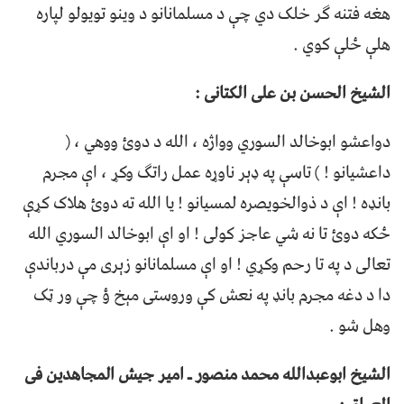
هغه فتنه ګر خلک دي چې د مسلمانانو د وینو تویولو لپاره
هلې ځلې کوي .
الشیخ الحسن بن علی الکتانی :
دواعشو ابوخالد السوري وواژه ، الله د دوئ ووهي ، (
داعشیانو ! ) تاسې په ډېر ناوړه عمل راتګ وکړ ، اې مجرم
بانډه ! اې د ذوالخویصره لمسیانو ! یا الله ته دوئ هلاک کړې
ځکه دوئ تا نه شي عاجز کولی ! او اې ابوخالد السوري الله
تعالی د په تا رحم وکړي ! او اې مسلمانانو زېری مې درباندې
دا د دغه مجرم بانډ په نعش کې وروستی مېخ ؤ چې ور ټک
وهل شو .
الشیخ ابوعبدالله محمد منصور ـ امیر جیش المجاهدین فی