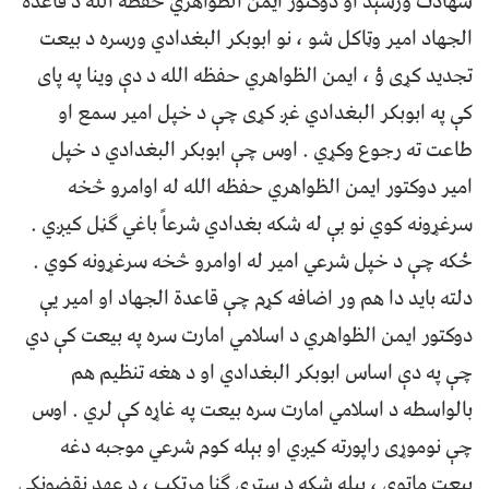
شهادت ورسېد او دوکتور ایمن الظواهري حفظه الله د قاعدة
الجهاد امیر وټاکل شو ، نو ابوبکر البغدادي ورسره د بیعت
تجدید کړی ؤ ، ایمن الظواهري حفظه الله د دې وینا په پای
کې په ابوبکر البغدادي غږ کړی چې د خپل امیر سمع او
طاعت ته رجوع وکړي . اوس چې ابوبکر البغدادي د خپل
امیر دوکتور ایمن الظواهري حفظه الله له اوامرو څخه
سرغړونه کوي نو بې له شکه بغدادي شرعاً باغي ګڼل کیږي .
ځکه چې د خپل شرعي امیر له اوامرو څخه سرغړونه کوي .
دلته باید دا هم ور اضافه کړم چې قاعدة الجهاد او امیر یې
دوکتور ایمن الظواهري د اسلامي امارت سره په بیعت کې دي
چې په دې اساس ابوبکر البغدادي او د هغه تنظیم هم
بالواسطه د اسلامي امارت سره بیعت په غاړه کې لري . اوس
چې نوموړی راپورته کيږي او بېله کوم شرعي موجبه دغه
بیعت ماتوي ، بېله شکه د سترې ګنا مرتکب ، د عهد نقضونکی