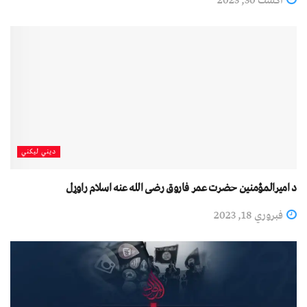
اگست 30, 2023
دیني لیکني
د امیرالمؤمنین حضرت عمر فاروق رضی الله عنه اسلام راوړل
فبروري 18, 2023