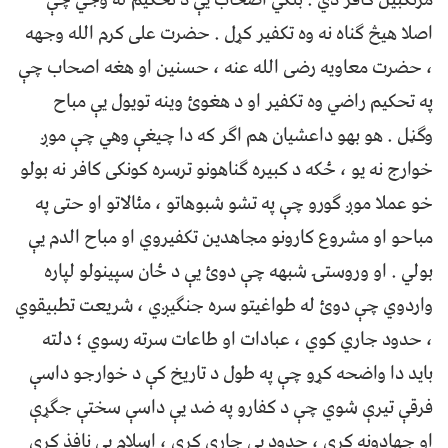
اصلا هیڅ ګناه نه وه تکفیر کړل . حضرت علی کرم الله وجهه
، حضرت معاویه رضی الله عنه ، حسنین او هغه اصحاب چې
په تحکیم راضي وه تکفیر او د هغوئ وینه تویول یې مباح
وګڼل . هو بهو داعشیان هم اګر که دا چیغې وهي چې موږ
خوارج نه یو ، ځکه د کبیره ګناهونو ترسره کونکی کافر نه بولو
خو عملا موږ ګورو چې په تشو شبوهاتو ، مئالاتو او حتی په
مباحو او مشروع کارونو مجاهدین تکفیروي او مباح الدم یې
بولي . او وروستۍ شبهه چې دوئ یې د ځان سپینولو لپاره
واردوي چې دوئ له طواغیتو سره جنګیږي ، شریعت تطبیقوي
، حدود جاري کوي ، عبادات او طاعات سرته رسوي ؛ دلته
باید دا واضحه کړو چې په طول د تاریخ کې د خوارجو داسې
فرقې تیرې شوي چې د کفارو په ضد یې داسې سختې جګړې
او جهادونه کړي ، حدود یې جاري کړي ، اسلام یې نافذ کړی