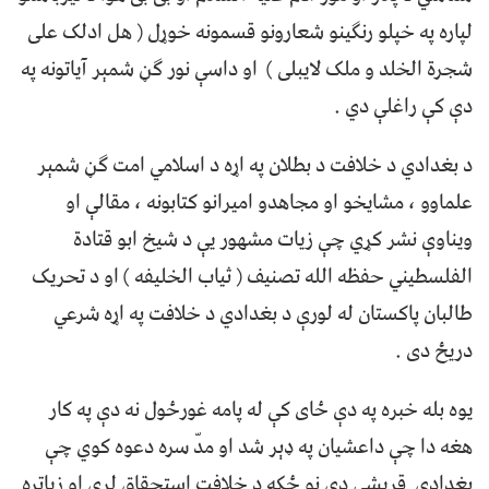
لپاره په خپلو رنګینو شعارونو قسمونه خوړل ( هل ادلک علی
شجرة الخلد و ملک لایبلی ) او داسې نور ګڼ شمېر آیاتونه په
دې کې راغلې دي .
د بغدادي د خلافت د بطلان په اړه د اسلامي امت ګڼ شمېر
علماوو ، مشایخو او مجاهدو امیرانو کتابونه ، مقالې او
ویناوې نشر کړي چې زیات مشهور یې د شیخ ابو قتادة
الفلسطیني حفظه الله تصنیف ( ثیاب الخلیفه ) او د تحریک
طالبان پاکستان له لورې د بغدادي د خلافت په اړه شرعي
دریځ دی .
یوه بله خبره په دې ځای کې له پامه غورځول نه دې په کار
هغه دا چې داعشیان په ډېر شد او مدّ سره دعوه کوي چې
بغدادي قریشي دی نو ځکه د خلافت استحقاق لري او زیاتره