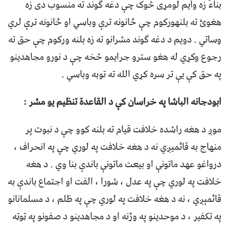
بنا‌ءً زه وایم لومړی څوک چې دغه ګوند ته منسوب دی زه
هغوئ ته بلنهورکوم چې ځانونه ترې وباسي او ځانونه ترې لري
وساتي . دویم د دغه ګوند مشرانو ته زه بلنه ورکوم چې حق ته
رجوع وکړي له هغو سترو جرایمو څخه چې د نورو مجاهدینو
په حق کې یې تر سره کړي الله ته توبه وباسي .
ابودجانه الباشا په خراسان کې د القاعدة تنظیم یو مشر :
موږ د هغه راشده خلافت قیام ته بلنه کوو چې د نبوت پر
منهاج به قائمیږي نه د هغه خلافت په لوري چې په انحراف ،
درواغو عهد ماتونې او بیعت ماتونې باندې بنا وي . د هغه
خلافت په لوري چې په عدل ، شورا ، الفت او اجتماع باندې به
قائمېږي ، نه د هغه خلافت په لوري چې په ظلم ، د مسلمانانو
په تکفير ، د موحدینو په وژنه او د مجاهدینو د صفونو په ټوټه