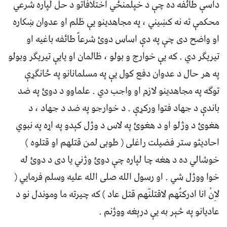
داسې طائفه ده چې د خپلمنځي اختلافاتو د حل لپاره شرعي
محکمې ته نه کښیني ، په مجاهدینو یې ظلم او عدوان ښکاره
او واضح دی چې په دې اساس دوئ شرعاً طائفه باغیه او
تیريګر دي . که یې خوارج و بولو ، ظالمان او یایې تیريګر وبولو
په هر حال د عدوان دفع کول یې په مسلمانانو په ځانګړې
توګه په مجاهدینو لازم او واجب دي . علماوو د دوئ په ضد
باندې د جهاد فتوا ورکړې . د خوارجو په ضد د جهاد ، د
هغوئ د وژلو او د هغوئ په لاس د وژل کېدو په اړه په نبوي
احادیثو ستر فضیلت راغلی ( طوبی لمن قتلهم او قتلوه )
خوشالي ده د هغه چا لپاره چې دوئ وژني یا دی د دوئ له
خوا ووژل شي . او رسول الله صلی الله علیه وسلم فرمایي (
لاِنْ انا ادرکتُهم لاقتلنّهم قتل عاد ) که چیرته ما وموندل نو د
عادیانو په څېر به یې درېغه ووژنم .