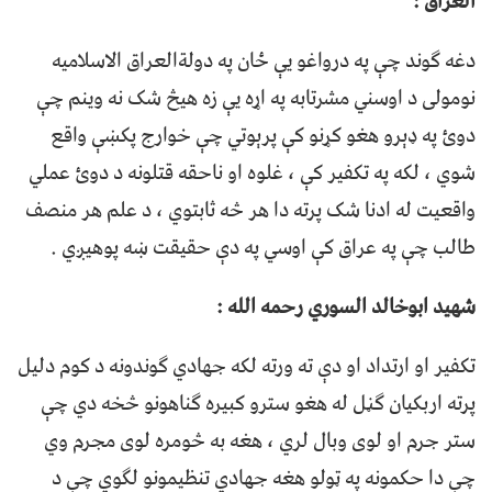
العراق :
دغه ګوند چې په درواغو یې ځان په دولةالعراق الاسلامیه
نومولی د اوسني مشرتابه په اړه یې زه هیڅ شک نه وینم چې
دوئ په ډېرو هغو کړنو کې پرېوتي چې خوارج پکښې واقع
شوي ، لکه په تکفیر کې ، غلوه او ناحقه قتلونه د دوئ عملي
واقعیت له ادنا شک پرته دا هر څه ثابتوي ، د علم هر منصف
طالب چې په عراق کې اوسي په دې حقیقت ښه پوهیږي .
شهید ابوخالد السوري رحمه الله :
تکفیر او ارتداد او دې ته ورته لکه جهادي ګوندونه د کوم دلیل
پرته اربکیان ګڼل له هغو سترو کبیره ګناهونو څخه دي چې
ستر جرم او لوی وبال لري ، هغه به څومره لوی مجرم وي
چې دا حکمونه په ټولو هغه جهادي تنظیمونو لګوي چې د