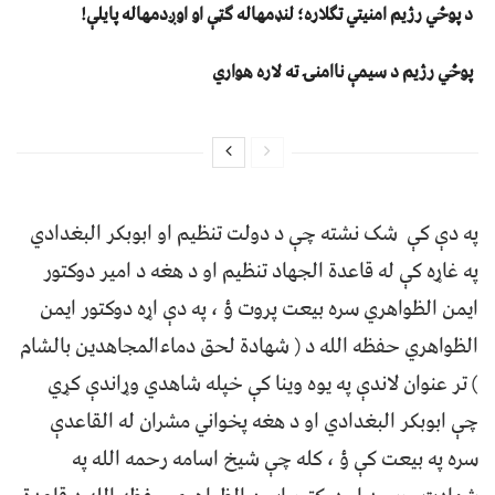
د پوځي رژیم امنیتي تګلاره؛ لنډمهاله ګټې او اوږدمهاله پایلې!
پوځي رژیم د سیمې ناامنۍ ته لاره هواري
په دې کې شک نشته چې د دولت تنظیم او ابوبکر البغدادي
په غاړه کې له قاعدة الجهاد تنظیم او د هغه د امیر دوکتور
ایمن الظواهري سره بیعت پروت ؤ ، په دې اړه دوکتور ایمن
الظواهري حفظه الله د ( شهادة لحق دماءالمجاهدین بالشام
) تر عنوان لاندې په یوه وینا کې خپله شاهدي وړاندې کړي
چې ابوبکر البغدادي او د هغه پخواني مشران له القاعدې
سره په بیعت کې ؤ ، کله چې شیخ اسامه رحمه الله په