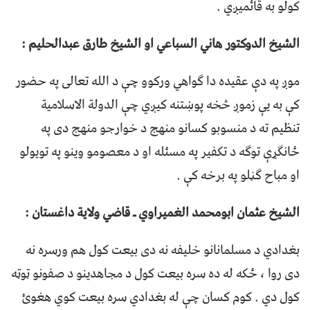
کولو به قائميږي .
الشیخ الدوکتور هاني السباعي او الشیخ طارق عبدالحلیم :
موږ په دې عقیده دا ګواهي ورکوو چې د الله تعالی په حضور
کې به یې زموږ څخه پوښتنه کیږي چې الدولة الاسلامیة
تنظیم ته د منسوبو کسانو منهج د خوارجو منهج دی په
ځانګړې توګه د تکفیر په مسئله او د معصومو وینو په تویولو
او مباح ګڼلو په برخه کې .
الشیخ عثمان ابومحمد الغمیراوي ـ قاضي ولایة داغستان :
بغدادي د مسلمانانو خلیفه نه دی بیعت کول هم ورسره نه
دی روا ، ځکه له ده سره بیعت کول د مجاهدینو د صفونو ټوټه
کول دي . کوم کسان چې له بغدادي سره بیعت کوي هغوئ