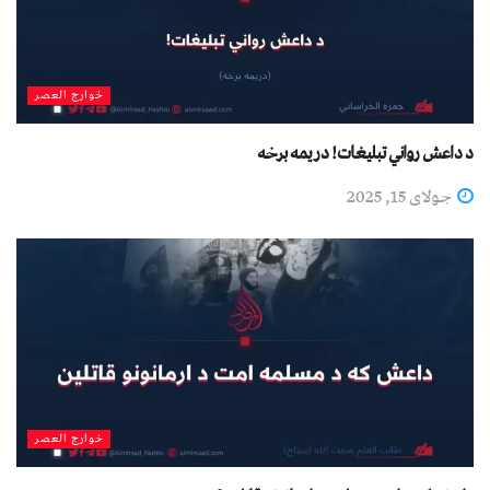
خوارج العصر
د داعش رواني تبليغات! دریمه برخه
جولای 15, 2025
خوارج العصر