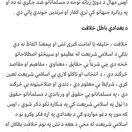
اوس مهال د دوئ زیاته توجه د مسلمانانو ضد جګړې ته ده او
په زیاتره جبهاتو کې ترې کفار او مرتدین خوندي پاتي دي .
د بغدادي باطل خلافت
خلافت ، خلیفه یا امامت کبری تش او بېمعنا الفاظ نه دي
بلکي د اسلامي شریعت له عظیمو او سپېڅلو اصطلاحاتو
څخه دي چې شرعاً یې حقایق ، معناوي ، مفاهیم او مقاصد
څرګند دي ، د انتخاب او ټاکلو لارې یې اسلامي شریعت تعین
کړي ، شرایط یې معلوم دي ، دندې او صلاحیتونه یې څرګند
دي ، په مسلمانانو یې حقوق او ورباندې د مسلمانانو حقوق
دا ټول په اسلامي شریعت کې په ښکاره ټکو ذکر شوي ، اوس
که موږ په دغو مواردو کې د بغدادي په اړه فکر وکړو نو د
اسلامي شریعت له مخې د هغه د تش په نوم خلافت بطلان له