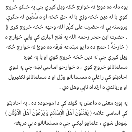
یوه ډله ده دوئ ته خوارج ځکه ویل کیږي چې په خلکو خروج
کوي یا له دین څخه وزي یا له حق څخه او د سُفَین له جګړې
وروسته یې له حضرت علی کرَّم الله وجهه څخه خروج کړی ؤ
. حضرت ابن حجر رحمه الله په فتح الباری کې وایې خوارج د
( خَارِجَةٌ ) جمع ده دا یو مبتدعه فرقه ده دوئ ته خوارج ځکه
ویل کیږي چې له دین څخه خروج کوي او یا په غوره
مسلمانانو خروج کوي ، د خوارجو اساسي نښه چې په نبوي
احادیثو کې راغلې د مسلمانانو وژل او د مسلمانانو تکفیرول
او ورباندې د ارتداد ټاپې وهل دي .
په پوره معنی د داعش په ګوند کې دا موجوده ده . په احادیثو
کې اساسي علامه ( یَقْتُلُوْنَ اَهْلَ الْاِسْلَامِ وَ یَرْعُوْنَ اَهْلَ الْاَوْثَانِ )
ښودل شوې ، علماوو لیکلې چې د مسلمانانو د بې درېغه