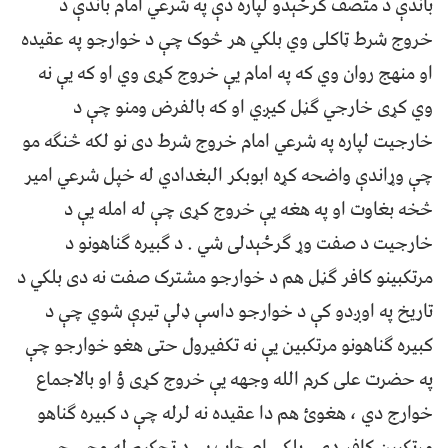
باندې د متصف ګرځېدو لپاره دې په شرعي امام باندې د
خروج شرط ټاکلی وي بلکي هر څوک چې د خوارجو په عقیده
او منهج روان وي که په امام یې خروج کړی وي او که یې نه
وي کړی خارجي ګڼل کیږي او که بالفرض ومنو چې د
خارجیت لپاره په شرعي امام خروج شرط دی نو لکه څنګه مو
چې وړاندې واضحه کړه ابوبکر البغدادي له خپل شرعي امیر
څخه بغاوت او په هغه یې خروج کړی چې له امله یې د
خارجیت د صفت وړ ګرځېدلی شي . د ګبیره ګناهونو د
مرتکبینو کافر ګڼل هم د خوارجو مشترک صفت نه دی بلکي د
تاریخ په اوږدو کې د خوارجو داسې ډلې تیرې شوي چې د
کبیره ګناهونو مرتکبین یې نه تکفیرول حتی هغو خوارجو چې
په حضرت علی کرم الله وجهه یې خروج کړی ؤ او بالاجماع
خوارج دي ، هغوئ هم دا عقیده نه لرله چې د کبیره ګناهو
مرتکبین کافر دي . بلکي اصحاب یې د تحکیم له وجي چې