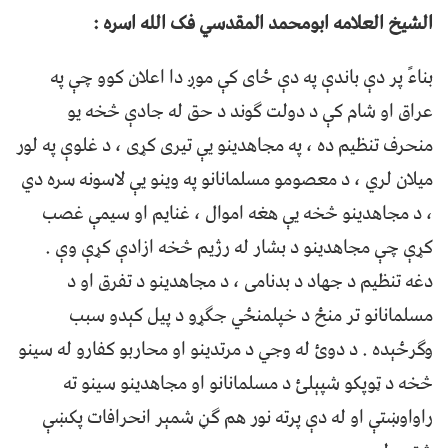
الشیخ العلامه ابومحمد المقدسي فک الله اسره :
بنا‌ءً پر دې باندې په دې ځای کې موږ دا اعلان کوو چې په
عراق او شام کې د دولت ګوند د حق له جادې څخه یو
منحرف تنظیم ده ، په مجاهدینو یې تیری کړی ، د غلوې په لور
میلان لري ، د معصومو مسلمانانو په وینو یې لاسونه سره دي
، د مجاهدینو څخه یې هغه اموال ، غنایم او سيمې غصب
کړې چې مجاهدینو د بشار له رژیم څخه ازادې کړې وې .
دغه تنظیم د جهاد د بدنامی ، د مجاهدینو د تفرق او د
مسلمانانو تر منځ د خپلمنځي جګړو د پیل کېدو سبب
وګرځېده . د دوئ له وجي د مرتدینو او محاربو کفارو له سینو
څخه د ټوپکو شپېلئ د مسلمانانو او مجاهدینو سینو ته
راواوښتې او له دې پرته نور هم ګڼ شمېر انحرافات پکښې