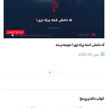
خوارج العصر
له داعش څخه پرته نړۍ! دویمه برخه
جون 30, 2025
ځواب دلته پرېږدئ