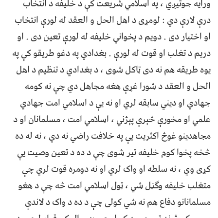
ورایه جوتیږي ، په اسلامي شریعت کې د خلیفه د انتخاب
درې لارې دي : لومړی د اهل الحل و العقد له لورې انتخاب
او اختیار دی . دویم د پخواني خلیفه له لورې تعین دی . او
دریم د تغلب او قوت له لورې . بغدادي په دغو طریقو کې په
یوه طریقه هم نه دی ټاکل شوی ، د بغدادي د تنظیم د اهل
الحل و العقد د شورا غړې هغه مجاهل دي چې نه کومه
جهادي او دیني سابقه لري او نه یې د اسلامي امت جهادي
علمي او مخورې څېرې پېژني ، اسلامي امت ، مسلمانان او د
مجاهدینو غوڅ اکثریت یې په خلافت راضي نه دي ، نه له ده
څخه پخوا کوم خلیفه تیر شوی چې د ده د تعین وصیت یې
کړی وي ، نه سلطه او واک لري او نه دومره قوت لري چې
متغلب خلیفه وګڼل شي ، ټول اسلامي امت څه چې د هغو
مسلمانانو دفاع هم نه شي کولی چې د ده د واک د لاندې