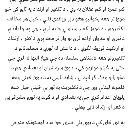
کم عمره او کم عقلان به وي . د تکفیر او ارتداد په ټاپو کې خو
دوئ تر هغه پخوانیو هغو ډېر وړاندې تللې ، خپل هر مخالف
تکفیروي ، د دوئ تکفیر سیاسي جنبه لري ، چې په چا باندې
د تیري او عدوان اراده لري نو وار تر مخه پرې د کفر ، ارتداد
او اربکیت تورونه لګوي . د داعش له لوري د مسلمانانو د
تکفیرولو هغه لامتناهي سلسله ده چې هیڅ انتها نه لري چې
حتی په ځینو مواردو کې د دوئ سرمشران او بغدادي هم د
دغو ټاپو هدف ګرځېدلی ، شاید تاسې به د دوئ ځینې هغه
فلمونه لیدلې وي چې د تکفیریت په تور یې ځینې خپل هغه
پلویان اعدام کړې چې په بغدادي او د ګوند په نورو مشرانو یې
د کفر او ارتداد ټاپې وهلې .
په دې ځای کې د یوې بلې خبرې خوا ته د لوستونکو متوجې