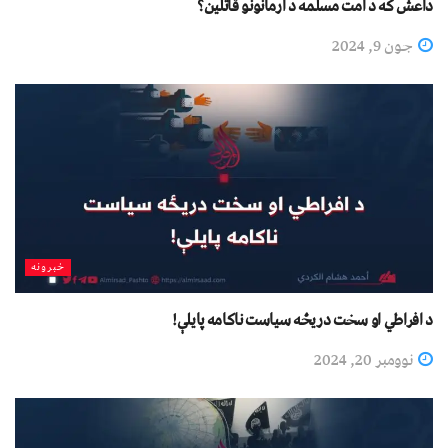
داعش که د امت مسلمه د ارمانونو قاتلین؟
جون 9, 2024
خبرونه
د افراطي او سخت دریځه سیاست ناکامه پایلې!
نوومبر 20, 2024