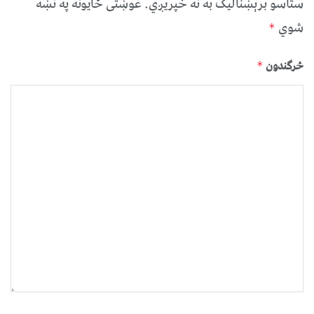
ستاسو برېښناليک به نه خپريږي.
غوښتى ځایونه په نښه
شوي
*
څرگندون
*