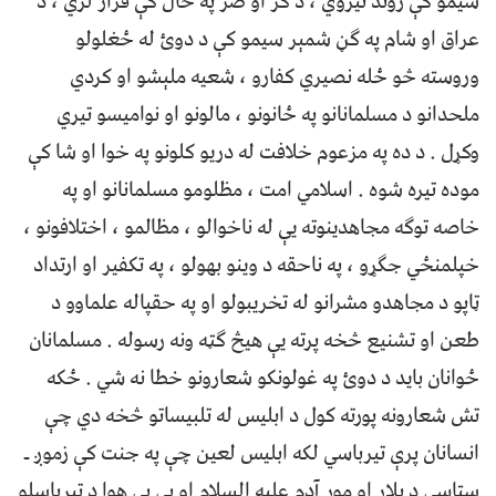
سیمو کې ژوند تیروي ، د کر او صر په حال کې قرار لري ، د
عراق او شام په ګڼ شمېر سیمو کې د دوئ له ځغلولو
وروسته څو ځله نصیري کفارو ، شعیه ملېشو او کردي
ملحدانو د مسلمانانو په ځانونو ، مالونو او نوامیسو تیري
وکړل . د ده په مزعوم خلافت له دریو کلونو په خوا او شا کې
موده تیره شوه . اسلامي امت ، مظلومو مسلمانانو او په
خاصه توګه مجاهدینوته یې له ناخوالو ، مظالمو ، اختلافونو ،
خپلمنځي جګړو ، په ناحقه د وینو بهولو ، په تکفیر او ارتداد
ټاپو د مجاهدو مشرانو له تخریبولو او په حقپاله علماوو د
طعن او تشنیع څخه پرته یې هیڅ ګټه ونه رسوله . مسلمانان
ځوانان باید د دوئ په غولونکو شعارونو خطا نه شي . ځکه
تش شعارونه پورته کول د ابلیس له تلبیساتو څخه دي چې
انسانان پرې تیرباسي لکه ابلیس لعین چې په جنت کې زموږ ـ
ستاسي د پلار او مور آدم علیه السلام او بی بی هوا د تیرباسلو