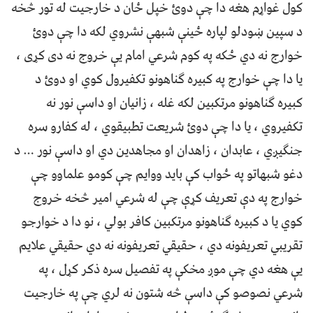
کول غواړم هغه دا چې دوئ خپل ځان د خارجیت له تور څخه
د سپین ښودلو لپاره ځینې شبهې نشروي لکه دا چې دوئ
خوارج نه دي ځکه په کوم شرعي امام یې خروج نه دی کړی ،
یا دا چې خوارج په کبيره ګناهونو تکفیرول کوي او دوئ د
کبیره ګناهونو مرتکبین لکه غله ، زانیان او داسې نور نه
تکفیروي ، یا دا چې دوئ شریعت تطبیقوي ، له کفارو سره
جنګیږي ، عابدان ، زاهدان او مجاهدین دي او داسې نور … د
دغو شبهاتو په ځواب کې باید ووایم چې کومو علماوو چې
خوارج په دې تعریف کړې چې له شرعي امیر څخه خروج
کوي یا د کبیره ګناهونو مرتکبین کافر بولي ، نو دا د خوارجو
تقریبي تعریفونه دي ، حقیقي تعریفونه نه دي حقیقي علایم
یې هغه دي چې موږ مخکې په تفصیل سره ذکر کړل ، په
شرعي نصوصو کې داسې څه شتون نه لري چې په خارجیت