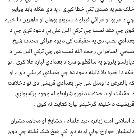
خلک هم په همدې ټکې خطا کيږي ، په دې هکله باید ووایم
چې د عربو او عراقي قبیلو د نسبونو پوهان او ماهرین دا خبره
کوي چې هغه نسب چې ترکي البن علی یې دعوه کړې چې د
بغدادي نصب دی په حقیقت کې د یوه عراقي محدث شیخ
صبحي السامرایې رحمه الله نسب دی چې ترکي البن علی د
دیارلسو پلرونو په ساقطولو سره د بغدادي لپاره غلا کړی . نو
ځکه دا خبره بلا دلیله دعوه ده چې بغدادي قریشي دی ، او
که بالفرض دا ومنل شي چې بغدادي قریشي دی نو دخلافت
د حقیقت او د خلافت د نورو شرایطو له وجود پرته یوازي
قریشیت د خلیفه ګرځېدو لپاره کفایت نه کوي .
د اسلامي امت زیاتره جید علما‌ء ، مشایخ او مجاهد مشران
داعشیان خوارج بولي او په دې کې هیڅ شک نشته چې دوئ