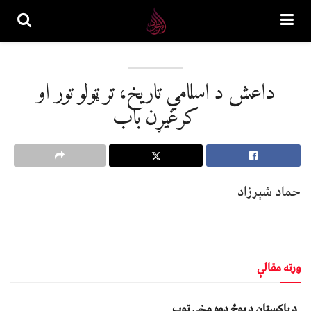
داعش د اسلامي تاريخ، تر ټولو تور او
کرغيړن باب
حماد شېرزاد
ورته مقالې
د پاکستان د پوځ دوه مخي توب