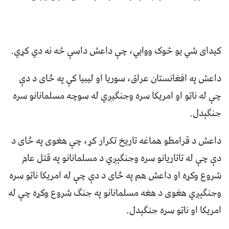
کيدای شي يو څوک ووايي، چې داعش داسې څه نه دي کړي.
داعش په افغانستان عراق، سوريا او ليبيا کې په ځای د دې
چې له ناټو او امريکا سره وجنګيږي له سوچه مسلمانانو سره
جنګېدل.
داعش د قرامطو هماغه تاريخ تکرار کړ، چې هغوی په ځای د
دې چې له تاتاريانو سره وجنګېږي د مسلمانانو په قتل عام
شروع وکړه او داعش هم په ځای د دې چې له امريکا ناټو سره
وجنګېږي هغوی د هغه مسلمانانو په جنګ شروع وکړه چې له
امريکا او ناټو سره جنګېدل.