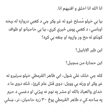
انا الله انا اخلق و افنيهم انا.
بيا يې خپلو مُسلح غړو ته غږ وکړ چې د کعبې دروازه له بېخه
اوباسي، د کعبې پوښ څيرې کړي، بيا يې حاجيانو او طواف
کونکو ته مخ ور واړوه او چغه یې کړه؟
اين طير الابابيل؟
اين حجارة من سچيل؟
کله چې خلک غلي شول، ابي طاهر القرمطي خپلو سرتيرو ته
غږ وکړ او ورته يې وويل: دوی قتل عام کړئ، ځکه دوی ما د
خدای والعياذ بالله او مشر په نوم نه پيژني او دغسې د حرم
په ساحه کې د طاهر القرمطي پوځ ۳۰ زره حاجيان، نر، ښځې