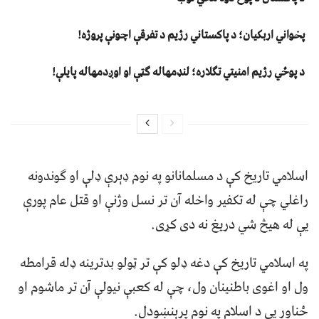
پخواني اربکیان؛ د پاکستاني رژیم د تفرقې اچونې پروژه!
د پوځي رژیم امنیتي تګلاره؛ لنډمهاله ګټې او اوږدمهاله پایلې!
اسلامي تاريخ کې د مسلمانانو په نوم ډېرې ډلې او ګوندونه
راغلي چې له تکفير واخله آن تر نسل وژنې او قتل عام پورې
یې له هيڅ شي دريغ نه دی کړی.
په اسلامي تاريخ کې دغه ډلو کې تر ټولو بدترينه ډله قرامطه
ول او اغوی باطنينان ول، چې له کعبې نيولې آن تر ماشوم او
ځناور يې د اسلام په نوم پرېنښودل.