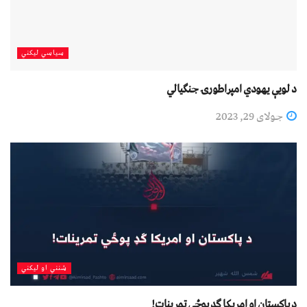
سیاسي لیکني
د لویې یهودي امپراطورۍ جنګیالي
جولای 29, 2023
شنني او لیکني
د پاکستان او امريکا ګډ پوځي تمرینات!