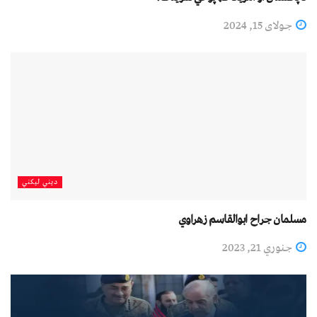
جولای 15, 2024
دیني لیکني
مسلمان جراح ابوالقاسم زهراوي
جنوري 21, 2023