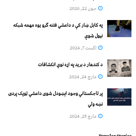
جون 22, 2026
په کابل ښار کې د داعشي فتنه ګرو يوه مهمه شبکه
نيول شوې
اگست 7, 2024
د کندهار د برید په اړه نوي انکشافات
مارچ 24, 2024
پر تاجکستاني وجود اېښودل شوی داعشي ټوپک پردۍ
نښه ولي
مارچ 25, 2024