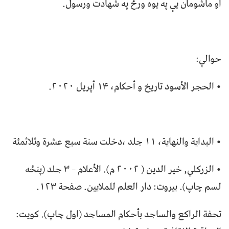
او ماشومان یې په يوه ورځ په شهادت ورسول.
حوالې:
• الحجر الأسود تاريخ و أحكام، ۱۴ أپريل ۲۰۲۰.
• البداية والنهاية، ۱۱ جلد ،دخلت سنة سبع عشرة وثلاثمئة
• الزركلي, خير الدين ( ۲۰۰۲ م). الأعلام – ۳ جلد (پنځه
لسم چاپ). بيروت: دار العلم للملايين. صفحة ۱۲۳.
تحفة الراكع والساجد بأحكام المساجد (اول چاپ). کويت: