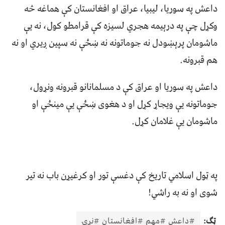
داعش په سوريا، ليبيا، عراق او افغانستان کې هماغه څه
وکړل چې په درېيمه هجري لسيزه کې قرامطو کول‌، نه يې
ماشومان پرېښودل نه جوماتونه نه ښځې نه سپين ږيري او نه
هم قبرونه.
داعش په سوريا او عراق کې د مسلمانانو قبرونه ونړول،
جوماتونه يې ويجاړ کړل او د هغوی ښځې یې مينځې او
ماشومان یې غلامان کړل.
په ټول اسلامي تاريخ کې دغسې تور او کرغیړن باب نه تير
شوی او نه به راشي!
ټګ:
#داعش #مهم #افغانستان #نړۍ