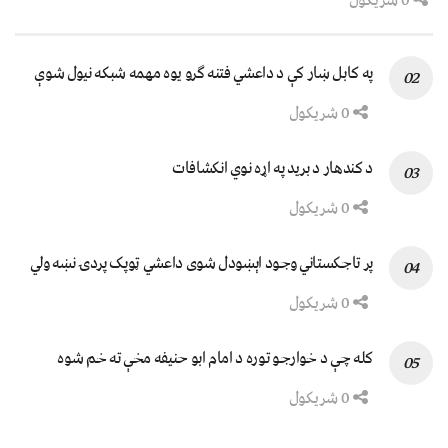
0 شریکول
په کابل ښار کې د داعشي فتنه ګرو يوه مهمه شبکه نيول شوې
0 شریکول
د کندهار د برید په اړه نوي انکشافات
0 شریکول
پر تاجکستاني وجود اېښودل شوی داعشي ټوپک پردۍ نښه ولي
0 شریکول
کله چې د خوارجو توره د امام ابو حنیفه مخې ته خم شوه
0 شریکول