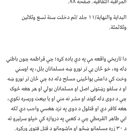
المراقبة الثقافية. صفحة ۸۸.
البداية والنهاية/۱۱ جلد /ثم دخلت سنة تسع وثلاثين
وثلاثمئة.
دا تاريخي واقعه مې په دې ياده کړه؛ چې قراطمه چون باطني
ډله وه، خو ځان يې تر نورو ښه مسلمانان بلل، په اوسني
وخت کې داعش يواځینۍ مسلح ډله ده چې ځان تر نورو ښه
او د سلفو رښتونی اصل او مسلمانان بولي او هر هغه څوک
چې د دوی ډله ګوند او مشر نه مني او يا بيعت ورسره نکوي،
هغه کافر دي او قتلول د دوی په نزد هغسې واجب دي لکه
ابي طاهر القرمطي چې د کعبې په دروازه کې خپلو سرتيرو ته
د ۳۰ زره مسلمانو ښځو او ماشومانو د قتل فتویٰ ورکړه.