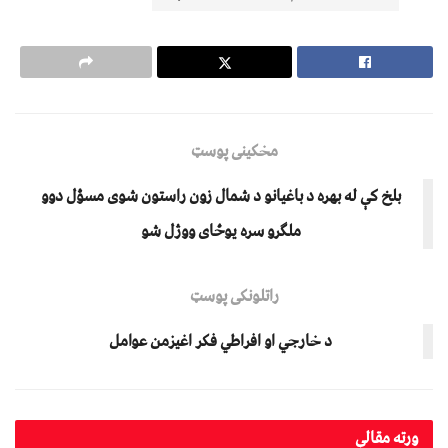
مخکینی پوسټ
بلخ کې له بهره د باغیانو د شمال زون راستون شوی مسؤل دوو
ملګرو سره یوځای ووژل شو
راتلونکی پوسټ
د خارجي او افراطي فکر اغیزمن عوامل
ورته
مقالې