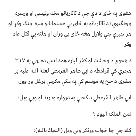
هغوی په ځای د دې چې د تاتاریانو مخه ونيسي او ورسره
وجنګيږي؛ د تاتاريانو په ځای یې مسلمانانو سره جنګ وکړ او
هر چيرې چې ولاړل هغه ځای يې وران او هلته يې قتل عام
وکړ.
د هغوی د وحشت او کفر لپاره همدا بس ده چې په ۳۱۷
هجري کې قرامطة د ابي طاهر القرمطي لعنة الله عليه پر
مشرۍ د حج په موسم کې په مکې مکرمې يرغل ور ووړ.
ابي طاهر القرمطي د کعبې په دروازه ودرېد او ويې ويل:
لمن الملک اليوم ؟
کله چې چا ځواب ورنکړ ويې ويل (العياذ بالله):