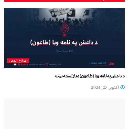
خوارج العصر
د داعش په نامه وبا (طاعون) ديارلسمه برخه
اکتوبر 28, 2024