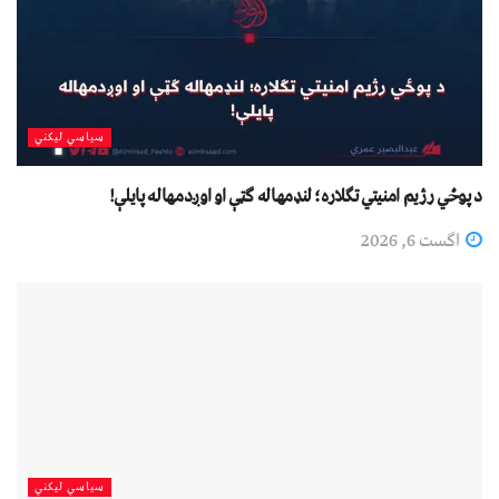
سیاسي لیکني
د پوځي رژیم امنیتي تګلاره؛ لنډمهاله ګټې او اوږدمهاله پایلې!
اگست 6, 2026
سیاسي لیکني