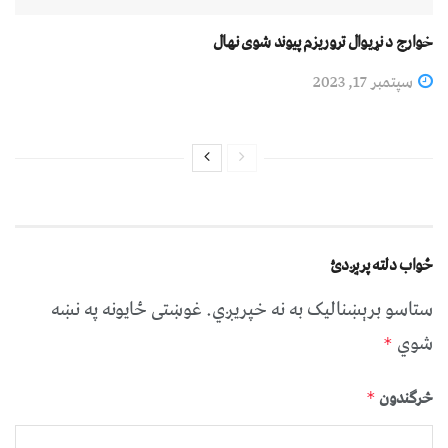
خوارج د نړیوال تروریزم پیوند شوی نهال
سپتمبر 17, 2023
ځواب دلته پرېږدئ
ستاسو برېښناليک به نه خپريږي.
غوښتى ځایونه په نښه
شوي
*
څرگندون
*