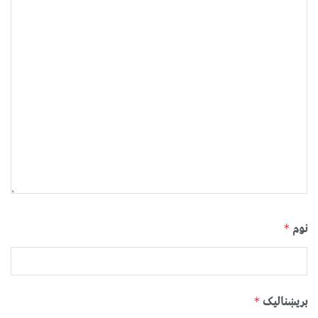
نوم
*
بریښنالیک
*