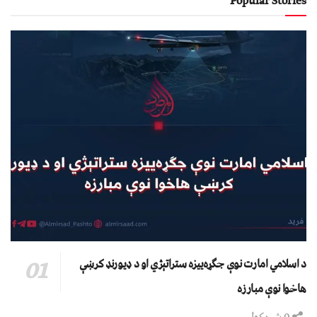
Popular Stories
د اسلامي امارت نوې جګړه‌ییزه ستراتېژي او د ډیورنډ کرښې
هاخوا نوې مبارزه