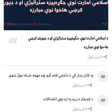
د اسلامي امارت نوې جګړه‌ییزه ستراتېژي او د ډیورنډ کرښې
هاخوا نوې مبارزه
0 شریکول
په کابل ښار کې د داعشي فتنه ګرو يوه مهمه شبکه نيول شوې
0 شریکول
د کندهار د برید په اړه نوي انکشافات
0 شریکول