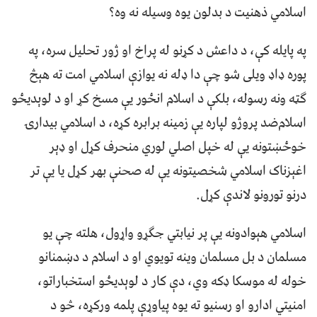
اسلامي ذهنیت د بدلون یوه وسیله نه وه؟
په پایله کې، د داعش د کړنو له پراخ او ژور تحلیل سره، په
پوره ډاډ ویلی شو چې دا ډله نه یوازې اسلامي امت ته هېڅ
ګټه ونه رسوله، بلکې د اسلام انځور یې مسخ کړ او د لوېدیځو
اسلام‌ضد پروژو لپاره یې زمینه برابره کړه، د اسلامي بیدارۍ
خوځښتونه یې له خپل اصلي لوري منحرف کړل او ډېر
اغېزناک اسلامي شخصیتونه یې له صحنې بهر کړل یا یې تر
درنو تورونو لاندې کړل.
اسلامي هېوادونه یې پر نیابتي جګړو واړول، هلته چې یو
مسلمان د بل مسلمان وینه تویوي او د اسلام د دښمنانو
خوله له موسکا ډکه وي، دې کار د لوېدیځو استخباراتو،
امنیتي ادارو او رسنیو ته یوه پیاوړې پلمه ورکړه، څو د