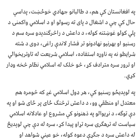
په افغانستان کې هم، د طالبانو جهادي خوځښت، پداسې
حال کې چې د اشغال د پای ته رسولو او د اسلامي واکمنۍ د
پلي کولو غوښتنه کوله، د داعش د راڅرګندېدو سره سم د
رسنیو او بهرنیو نهادونو تر فشار لاندې راغی، دوی د شته
شرایطو نه په ناوړه استفاده، اسلامي شریعت له تاوتریخوالي
او ترور سره مترادف کړ، څو خلک له اسلامي نظام څخه وډار
کړي.
په لوېدیځو رسنیو کې، هر ډول اسلامي غږ که څومره هم
معتدل او منطقي وو، د داعش ترڅنګ ځای پر ځای شو او په
دې توګه، د نړیوالو په ذهنونو کې مشروع او عادلانه اسلامي
سیاست له ترهګرۍ سره تړاو پیدا کړ، سره له دې چې لوېدیځ
له داعش سره د جګړې دعوه کوله، خو عيني شواهد او