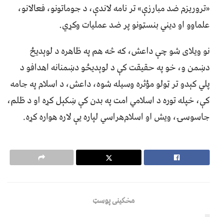
«تروریزم ضد مبارزې» تر نامه لاندې، د جوماتونو، فعالانو،
علماوو او دیني بنسټونو پر ضد عملیات وکړي.
نو ویلای شو چې داعش، که څه هم په ظاهره د لوېدیځ
دښمن و، خو په حقیقت کې د لوېدیځو دښمنانه اهدافو د
پلي کېدو تر ټولو مؤثره وسیله شوه، داعش، د اسلام په جامه
کې، خپله توره د اسلامي امت په بدن کې ښکېل کړه او د ظلم،
جاسوسۍ، ویش او اسلام‌هراسي لپاره یې لاره هواره کړه.
مخکینی پوسټ