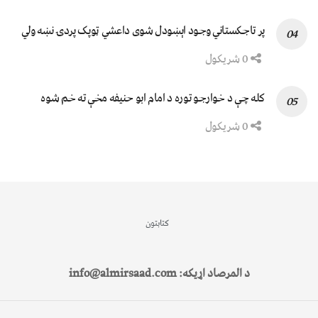
پر تاجکستاني وجود اېښودل شوی داعشي ټوپک پردۍ نښه ولي
0 شریکول
کله چې د خوارجو توره د امام ابو حنیفه مخې ته خم شوه
0 شریکول
کتابتون
د المرصاد اړیکه: info@almirsaad.com