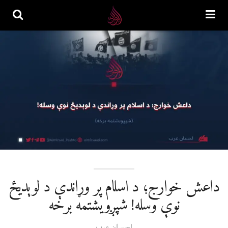
داعش خوارج؛ د اسلام پر وړاندې د لوېدیځ
نوې وسله! شپږویشتمه برخه
احسان عرب