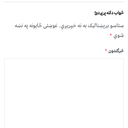
ځواب دلته پرېږدئ
ستاسو برېښناليک به نه خپريږي.
غوښتى ځایونه په نښه
شوي
*
څرگندون
*