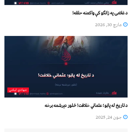
د غلامۍ په زانګو کې واکمنه حلقه!
مارچ 30, 2026
جهادي لیکني
د تاریخ له پاڼو؛ عثماني خلافت! څلور دېرشمه برخه
جون 24, 2025