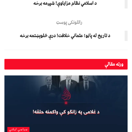
د اسلامي نظام مزاياوې! شپږمه برخه
راتلونکی پوسټ
د تاریخ له پاڼو؛ عثماني خلافت! درې څلوېښتمه برخه
ورته
مقالې
سیاسي لیکني