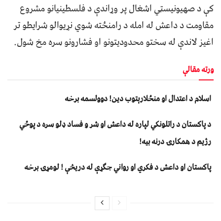
کې د صهیونیسټي اشغال پر وړاندې د فلسطینیانو مشروع
مقاومت د داعش له امله د رامنځته شوي نړیوالو شرایطو تر
اغیز لاندې له سختو محدودیتونو او فشارونو سره مخ شول.
ورته مقالې
اسلام د اعتدال او منځلارېتوب دین! دوولسمه برخه
د پاکستان د راتلونکي لپاره له داعش او شر و فساد ډلو سره د پوځي
رژیم د همکارۍ درنه بیه!
پاکستان او داعش د فکري او رواني جګړې له دریڅې ! لومړۍ برخه