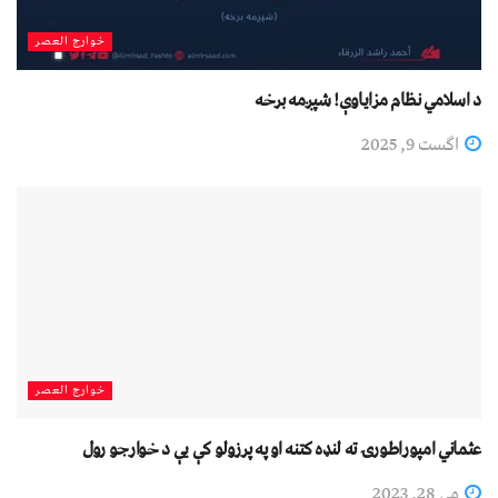
خوارج العصر
د اسلامي نظام مزاياوې! شپږمه برخه
اگست 9, 2025
خوارج العصر
عثماني امپوراطورۍ ته لنډه کتنه او په پرزولو کې یې د خوارجو رول
مې 28, 2023