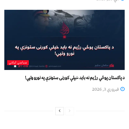
سیاسي لیکني
د پاکستان پوځي رژیم نه باید خپلې کورنۍ ستونزې په نورو وتپي!
فبروري 3, 2026