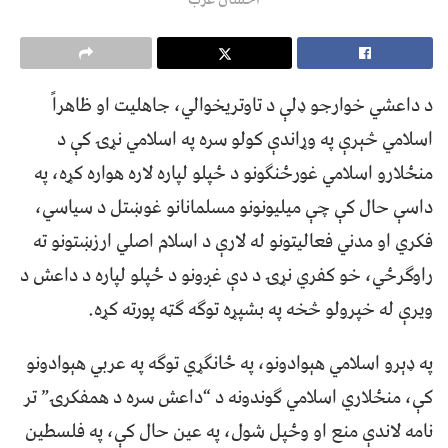
د داعشي خوارجو ډلې د تاوتریخوالي، جاهلیت او ظاهراً
اسلامي څېرې په وړاندې کولو سره په اسلامي نړۍ کې د
منځلارو اسلامي غورځنګونو د ځپلو لپاره لاره هواره کړه، په
داسې حال کې چې میلیونونو مسلمانانو غوښتل د سیاسي،
فکري او مدني فعالیتونو له لارې د اسلام اصلي ارزښتونو ته
راوګرځي، خو کفري نړۍ د دې غږونو د ځپلو لپاره د داعش د
ویرې له خپرولو څخه په بشپړه توګه ګټه پورته کړه.
په ډېرو اسلامي هېوادونو، په ځانګړي توګه په عربي هېوادونو
کې، منځلاري اسلامي ګوندونه د “داعش سره د همفکرۍ” تر
نامه لاندې منع او وځپل شول، په عین حال کې، په فلسطین