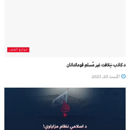
خوارج العصر
د کاﺫب خِلافت غير مُسلم قوماندانان
اگست 20, 2023