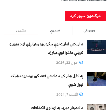
وروستي
تبصرې
مشهور
د اسلامي امارت نوې جګړه‌ییزه ستراتېژي او د ډیورنډ
کرښې هاخوا نوې مبارزه
جون 22, 2026
په کابل ښار کې د داعشي فتنه ګرو يوه مهمه شبکه
نيول شوې
اگست 7, 2024
د کندهار د برید په اړه نوي انکشافات