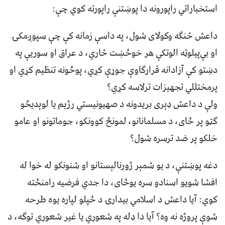
استخباراتي راپورونه دا پوښتنې راپورته کوي چې:
داعش څنګه وکولای شول، په داسې زمانه کې چې سپوږمکۍ
او بې‌پیلوټه الوتکې هر خوځښت څاري، د عراق او سوریې په
دښتو کې آزادانه قرارګاوې جوړې کړي، پوځونه تنظیم کړي او
پرمختللي تجهیزات ترلاسه کړي؟
ولې د داعش ډېری بریدونه د صهیونیستي رژیم یا لوېدیځو
ګټو پر ځای، د مسلمانانو، لمونځ کوونکو، جوماتونو او عامو
خلکو پر ضد ترسره شول؟
دغه پوښتنې، د یو شمېر ژورنالېستانو او شنونکو له خوا له
افشا شویو اسنادو سره یوځای، دا جدي فرضیه رامنځته
کوي: آیا داعش د اسلامي بیدارۍ د ځپلو لپاره یوه طرحه
شوې پروژه نه وه؟ آیا دا ډله په شعوري یا غیر شعوري توګه، د