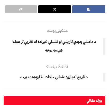
مخکینی پوسټ
د داعشي پدیدې تاریخي او فلسفي څېړنه؛ له نظریې تر عمله!
شپږمه برخه
راتلونکی پوسټ
د تاریخ له پاڼو؛ عثماني خلافت! څلوېښتمه برخه
ورته
مقالې