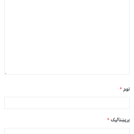
نوم
*
بریښنالیک
*