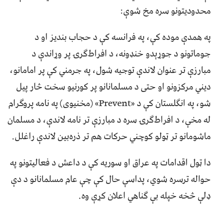
محدودیتونو سره مخ شوې:
په همدې موده کې، په فرانسه کې د حجاب بندیز او د
جوماتونو د جوړېدو خنډونه، د افراط‌ګرۍ پر وړاندې د
مبارزې تر عنوان لاندې توجیه شول، په جرمني کې پر امامانو،
دیني مرکزونو او حتی د مسلمانانو پر کورنیو سخت څار پیل
شو، په انګلستان کې د «Prevent» (مخنیوی) په نامه پروګرام
له مخې، د افراط‌ګرۍ سره د مبارزې تر نامه لاندې، د مسلمان
ماشومانو تر ټولو کوچني حرکات هم تر ذره‌بین لاندې راغلل.
دا ټول اقدامات په عراق او سوریه کې د داعش د فعالیتونو په
حواله ترسره شوي، پداسې حال کې چې عام مسلمانانو د دې
ډلې څخه خپله بې ګناهي اعلان کړې وه.