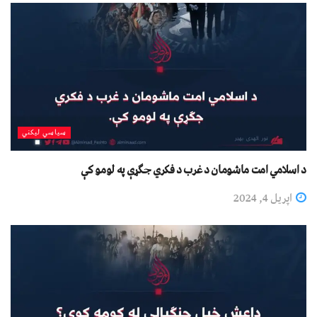
سیاسي لیکني
د اسلامي امت ماشومان د غرب د فکري جګړې په لومو کې
اپریل 4, 2024