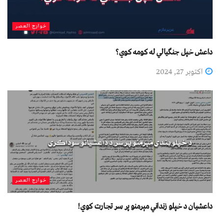
خوارج العصر
داعش خپل جنګیالي له کومه کوي؟
اکتوبر 27, 2024
خوارج العصر
داعشیان د خپلو زنداني مېرمنو پر سر تجارت کوي!