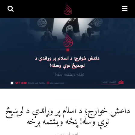
داعش خوارج؛ د اسلام پر وړاندې د لوېدیځ
نوې وسله! پنځه ویشتمه برخه
احسان عرب