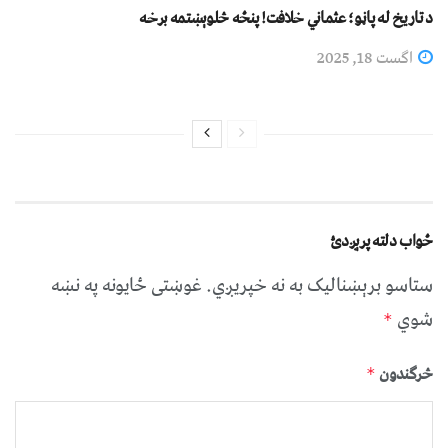
د تاریخ له پاڼو؛ عثماني خلافت! پنځه څلوېښتمه برخه
اگست 18, 2025
ځواب دلته پرېږدئ
ستاسو برېښناليک به نه خپريږي.
غوښتى ځایونه په نښه
شوي
*
څرگندون
*