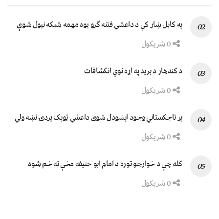
په کابل ښار کې د داعشي فتنه ګرو يوه مهمه شبکه نيول شوې
0 شریکول
د کندهار د برید په اړه نوي انکشافات
0 شریکول
پر تاجکستاني وجود اېښودل شوی داعشي ټوپک پردۍ نښه ولي
0 شریکول
کله چې د خوارجو توره د امام ابو حنیفه مخې ته خم شوه
0 شریکول