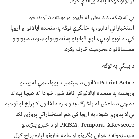
تر ټولو مهمه پلمه وړاندې کړه.
بې له شکه، د داعش له ظهور وروسته، د لویدیځو
استخباراتي ادارو، په ځانګړې توګه په متحده ایالاتو او اروپا
کې، د نویو او بې‌ساري قوانینو په تصویبولو سره د ملیونونو
مسلمانانو د محرمیت څارنه وکړه.
د بېلګې په توګه:
د «Patriot Act» قانون د سپتمبر د یوولسمې له پیښو
وروسته په متحده ایالاتو کې نافذ شو، خو دا له هیچا پټه نه
ده چې د داعش له راڅرګندېدو سره دا قانون لا پراخ او توجیه
یې لا پیاوړې شوه، په اروپا کې هم استخباراتي پروژې لکه
PRISM، Tempora، XKeyscore او د څېرو پېژندلو
سیسټمونه د هوايي ډګرونو او عامه ځایونو لپاره پراخ کړل