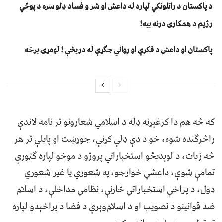
د پاکستان د راتلونکي لپاره له داعش او شر و فساد ډلو سره د پوځي
رژیم د همکارۍ درنه بیه!
پاکستان او داعش د فکري او رواني جګړې له دریڅې ! لومړۍ برخه
که څه هم دا کرغېړنه ډله د اسلامي شعارونو تر نامه لاندې
راڅرګنده شوه، خو د دې ډلې کړنې، جوړښت او پایلې تر هر
څه زیات، د لوېدیځو استخباراتي پروژو د موخو لپاره ګټورې
تمامې شوې، داعشي خوارجو، په شعوري یا غیر شعوري
ډول، د پراخې استخباراتي څارنې، نظامي مداخلې، د اسلام
ضد قوانینو د تصویب او د اسلام‌وېرې د فضا د پراخېدو لپاره