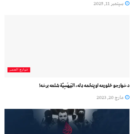
سپتمبر 11, 2025
خوارج العصر
د خوارجو څلورمه او پنځمه ډله، البَيهَسِيّة شلمه برخه!
مارچ 20, 2023