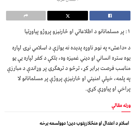
۱: پر مسلمانانو د اطلاعاتي او څارنیزو پروژو پیاوړتیا
د «داعش» په نوم ناوړه پدیده نه یوازې د اسلامي نړۍ لپاره
یوه ستره انساني او دیني غمیزه وه، بلکې د کفر لپاره یې یو
مناسب فرصت برابر کړ، ترڅو د ترهګرۍ پر وړاندې د مبارزې
په پلمه، خپلې امنیتي او څارنیزې پروژې پر مسلمانانو لا
پراخې او پیاوړې کړي.
ورته مقالې
اسلام د اعتدال او منځلارېتوب دین! دوولسمه برخه