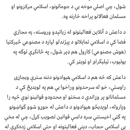
شول، چې اصلي موخه یې د جوماتونو، اسلامي مرکزونو او
مسلمان فعالانو پراخه څارنه وه.
د داعش د آنلاین فعالیتونو له زیاتېدو وروسته، په مجازي
فضا کې د اسلامي تمایلاتو د پېژندلو لپاره د مصنوعي ځیرکتیا
(هوش مصنوعي) کارول هم ډېر شول، په ځانګړې توګه په
یوتیوب، ټیلیګرام او ټویټر کې.
داعش که څه هم د اسلامي هېوادونو دننه سترې ویجاړۍ
راوستې، خو له سرحدونو وراخوا یې هم په لویدیځ کې د
مسلمانانو پر وړاندې د سختو او محدودو قوانینو نوې څپه را
وپاروله، لوېدیځو هېوادونو د داعش له جوړو شوو ګواښونو
په ګټې اخیستنې سره داسې قوانین تصویب کړل، چې له مخې
یې اسلامي حجاب، دیني فعالیتونه او حتی اسلامي زده‌کړې له