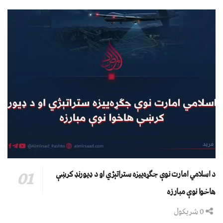
د اسلامي امارت نوې جګړه‌ییزه ستراتېژي او د ډیورنډ کرښې
هاخوا نوې مبارزه
0 شریکول