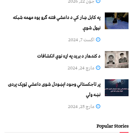
جون 22, 2026
په کابل ښار کې د داعشي فتنه ګرو يوه مهمه شبکه
نيول شوې
اگست 7, 2024
د کندهار د برید په اړه نوي انکشافات
مارچ 24, 2024
پر تاجکستاني وجود اېښودل شوی داعشي ټوپک پردۍ
نښه ولي
مارچ 25, 2024
Popular Stories