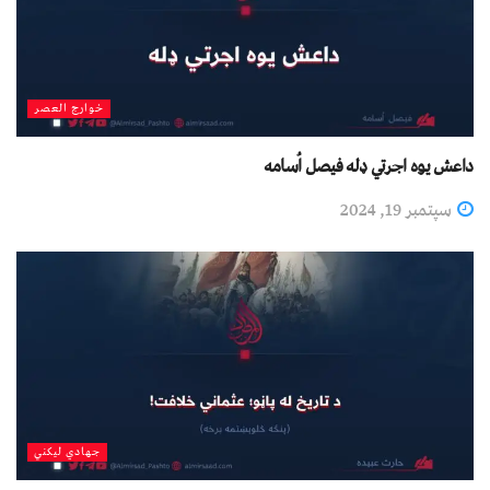
خوارج العصر
داعش یوه اجرتي ډله فیصل اُسامه
سپتمبر 19, 2024
جهادي لیکني