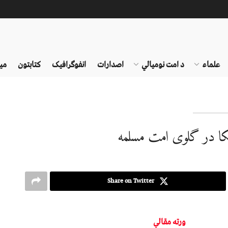
علماء
د امت نومیالي
اصدارات
انفوګرافیک
کتابتون
می
ا در گلوی امت مسلمه
Share on Twitter
ورته مقالې