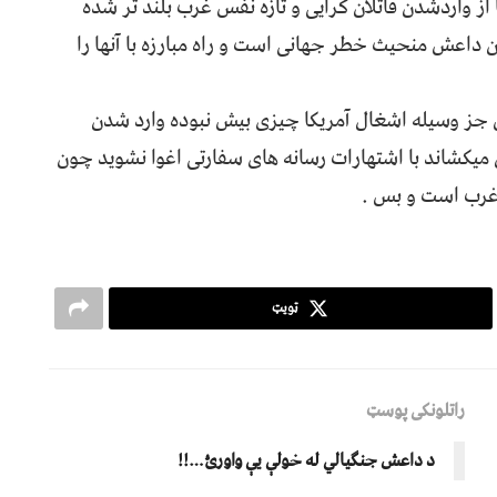
از واردشدن قاتلان کرایی و تازه نفس غرب بلند تر شده
 داعش منحیث خطر جهانی است و راه مبارزه با آنها را
جز وسیله اشغال آمریکا چیزی بیش نبوده وارد شدن
میکشاند با اشتهارات رسانه های سفارتی اغوا نشوید چون
 غرب است و بس .
ټویټ
راتلونکی پوسټ
د داعش جنګیالي له خولې یې واورئ…!!