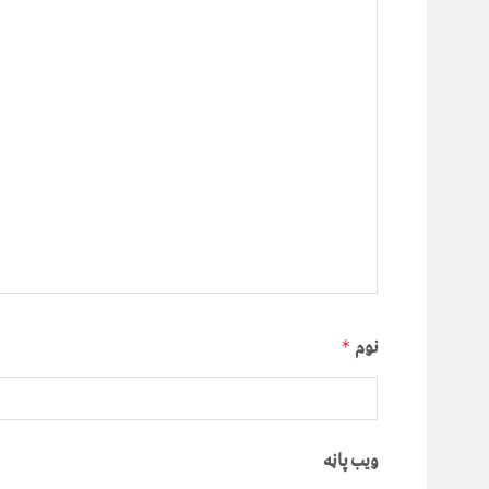
نوم
*
ویب پاڼه