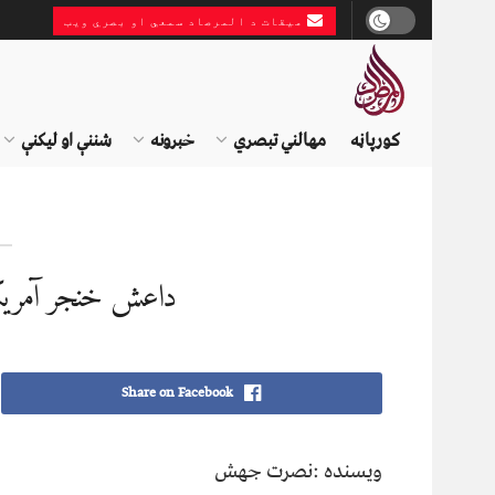
میقات د المرصاد سمعي او بصري ویب
کورپاڼه
مهالني تبصري
خبرونه
شننې او لیکنې
داعش خنجر آمریک
Share on Facebook
ويسنده :نصرت جهش