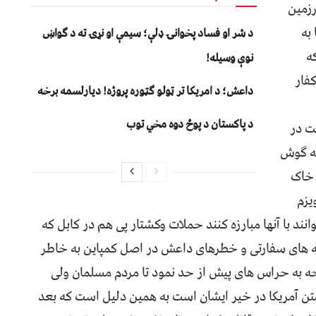
رزمین
به
د شر او فساد پخوانۍ ډلې؛ سیمې او نړۍ ته د ګواښ
ه
نوې وسیله!
کفار
داعش؛ د امریکا تر ټولو ګټوره پروژه! دیارلسمه برخه
د پاکستان د پوځ دوه مخي توب
ت در
به گوش
 خاک
یزم
نند با آنها مبارزه کنند حملات وکشتار پی هم در کابل که
انه های سفارتی و خطرهای داعش در اصل کمپاین به خاطر
جه به حراس های پیش از حد نمود تا مردم مسلمان ولی
اشتن آمریکا در خیر ایشان است به همین دلیل است که بعد