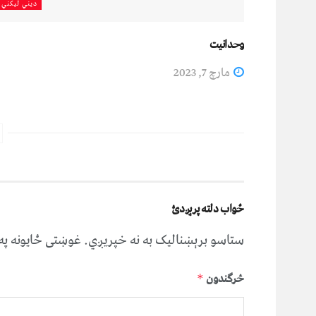
دیني لیکني
وحدانیت
مارچ 7, 2023
ځواب دلته پرېږدئ
ستاسو برېښناليک به نه خپريږي.
غوښتى ځایونه پ
څرگندون
*