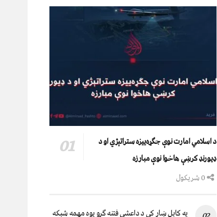
د اسلامي امارت نوې جګړه‌ییزه ستراتېژي او د
ډیورنډ کرښې هاخوا نوې مبارزه
0 شریکول
په کابل ښار کې د داعشي فتنه ګرو يوه مهمه شبکه