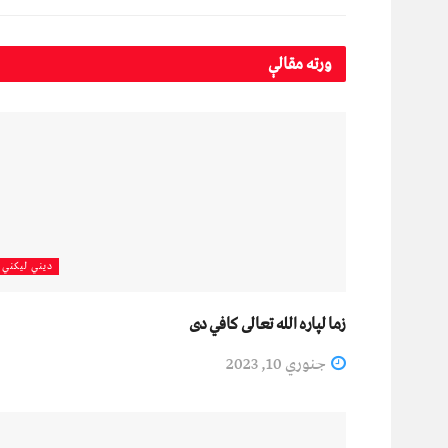
ورته
مقالې
دیني لیکني
زما لپاره الله تعالی کافي دی
جنوري 10, 2023