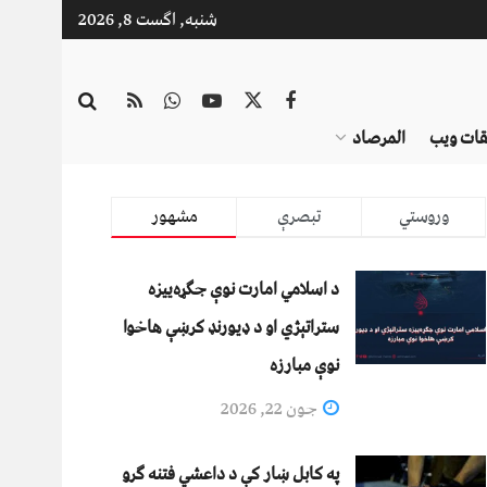
شنبه, اگست 8, 2026
قات ویب
المرصاد
وروستي
تبصرې
مشهور
د اسلامي امارت نوې جګړه‌ییزه
ستراتېژي او د ډیورنډ کرښې هاخوا
نوې مبارزه
جون 22, 2026
په کابل ښار کې د داعشي فتنه ګرو