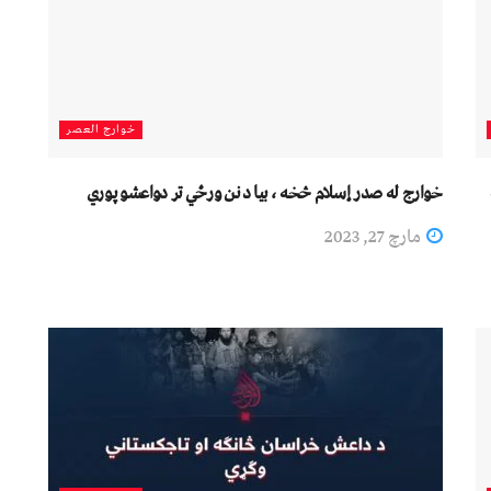
خوارج العصر
خوارج له صدر إسلام څخه ، بیا د نن ورځي تر دواعشو پوري
مارچ 27, 2023