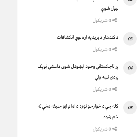
نيول شوې
0 شریکول
د کندهار د برید په اړه نوي انکشافات
0 شریکول
پر تاجکستاني وجود اېښودل شوی داعشي ټوپک
پردۍ نښه ولي
0 شریکول
کله چې د خوارجو توره د امام ابو حنیفه مخې ته
خم شوه
0 شریکول