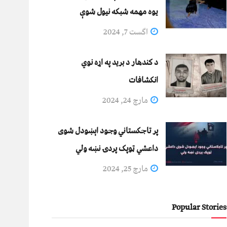
يوه مهمه شبکه نيول شوې
اگست 7, 2024
د کندهار د برید په اړه نوي
انکشافات
مارچ 24, 2024
پر تاجکستاني وجود اېښودل شوی
داعشي ټوپک پردۍ نښه ولي
مارچ 25, 2024
Popular Stories