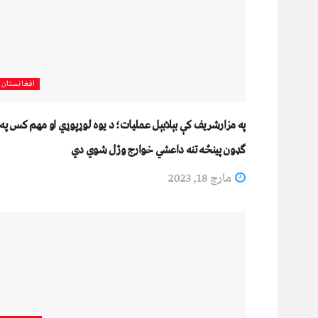
افغانستان
په مزارشریف کې بېلابېل عملیات؛ د یوه لوړپوړي او مهم کس په
ګډون پينځه تنه داعشي خوارج وژل شوي دي
مارچ 18, 2023