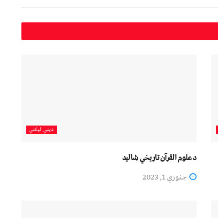
دیني لیکني
د علوم القرآن تاريخي شاليد
جنوري 1, 2023