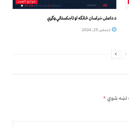
خوارج العصر
د داعش خراسان څانګه او تاجکستاني وګړي
دسمبر 19, 2024
ه نښه شوي
*