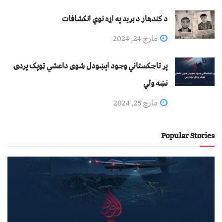
د کندهار د برید په اړه نوي انکشافات
مارچ 24, 2024
پر تاجکستاني وجود اېښودل شوی داعشي ټوپک پردۍ
نښه ولي
مارچ 25, 2024
Popular Stories