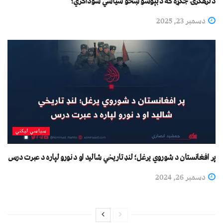
د ترهګرۍ جګړه که د بېوسو ښځو سیاسي سوداګري؟
دسمبر 23, 2025
سیاسي لیکني
پر افغانستان د شوروي یرغل؛ لنډ تاريخي شالید او د نورو لپاره د عبرت درس
دسمبر 26, 2024