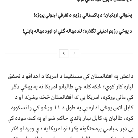
پخواني اربکیان؛ د پاکستاني رژیم د تفرقې اچونې پروژه!
د پوځي رژیم امنیتي تګلاره؛ لنډمهاله ګټې او اوږدمهاله پایلې!
داعش په افغانستان کې مستقيما د امريکا د اهدافو د تحقق
لپاره کار کوي؛ ځکه کله چې طالبانو امریکا ته په پوځې ډګر
کې ماتې ورکړه، امریکا يې له افغانستان څخه وشړله او د
کابل لاس پوڅې اداره يې په طول د ۱۱ ورځو کې را نسکوره
کړه، طالبان په کابل ښار باندې حاکم شو او په کمه موده کې
يې ډېر سياسي پرمختګونه وکړ؛ نو امريکا په دې ويره او فکر