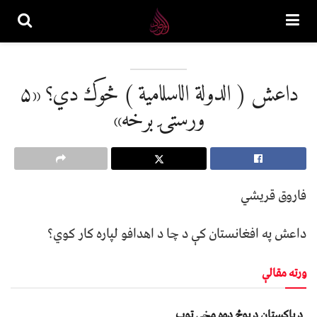
داعش ( الدولة الاسلامية ) څوک دي؟ «۵
ورستۍ برخه»
فاروق قریشي
داعش په افغانستان کې د چا د اهدافو لپاره کار کوي؟
ورته مقالې
د پاکستان د پوځ دوه مخي توب