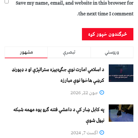
Save my name, email, and website in this browser for
the next time I comment.
وروستي
تبصرې
مشهور
د اسلامي امارت نوې جګړه‌ییزه ستراتېژي او د ډیورنډ
کرښې هاخوا نوې مبارزه
جون 22, 2026
په کابل ښار کې د داعشي فتنه ګرو يوه مهمه شبکه
نيول شوې
اگست 7, 2024