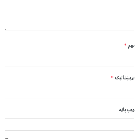
نوم
*
بریښنالیک
*
ویب پاڼه