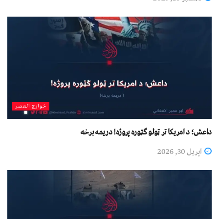
خوارج العصر
داعش؛ د امریکا تر ټولو ګټوره پروژه! دریمه برخه
اپریل 30, 2026