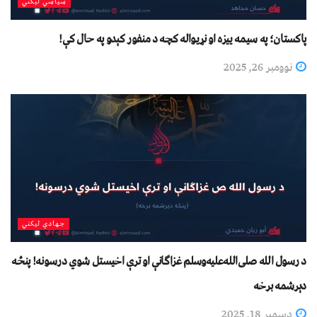
سیاسي لیکني
پاکستان؛ په سيمه ييزه او نړیواله کچه د منفور کېدو په حال کې!
نوومبر 26, 2025
جهادي لیکني
د رسول الله صلی‌الله‌علیه‌وسلم غزاګانې او ترې اخیستل شوي درسونه! پنځه
دېرشمه برخه
دسمبر 18, 2025