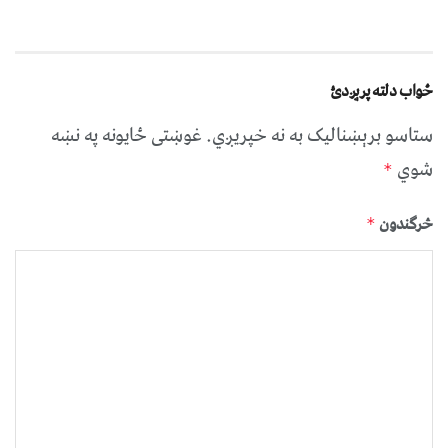
ځواب دلته پرېږدئ
ستاسو برېښناليک به نه خپريږي.
غوښتى ځایونه په نښه
شوي
*
څرگندون
*