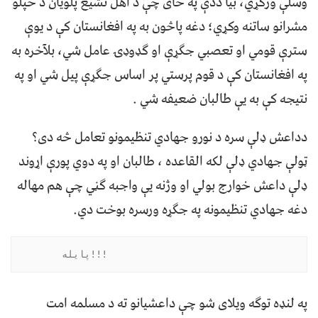
وسلې ورکړي، بيا ددې په ځای چې د اهل تشیع پلویان د خپلو
مشرانو ساتنه وکړي؛ دغه پاڅون به په افغانستان کې د يوې
سترې قومي او تعصبي جګړې او ګډوډۍ عامل شي، بلآخره به
په افغانستان کې د قوم پرستي پر اساس جګړې پيل شي او په
نتيجه کې به يې طالبان ضعيفه شي .
دداعش ډلې سره د نورو جهادي تنظيمونو تعامل څه دی؟
ټولې جهادي ډلې لکه القاعده ، طالبان او په دوي پورې اړوند
ډلې داعش خوارج بولي او وژنه يې واجبه ګڼي چې هم مهاله
دغه جهادي تنظیمونه په جګړه ورسره بوخت دي.
        پايله!!!
په لنډه توګه ويلای شو چې داعشیانو ته د مسلمه امت