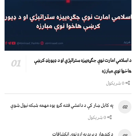
د اسلامي امارت نوې جګړه‌ییزه ستراتېژي او د ډیورنډ کرښې
هاخوا نوې مبارزه
0 شریکول
په کابل ښار کې د داعشي فتنه ګرو يوه مهمه شبکه نيول شوې
0 شریکول
د کندهار د برید په اړه نوي انکشافات