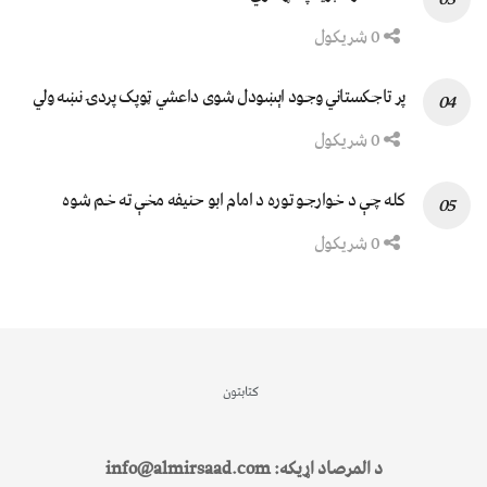
0 شریکول
پر تاجکستاني وجود اېښودل شوی داعشي ټوپک پردۍ نښه ولي
0 شریکول
کله چې د خوارجو توره د امام ابو حنیفه مخې ته خم شوه
0 شریکول
کتابتون
د المرصاد اړیکه: info@almirsaad.com