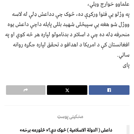
علماوو خوارج ويلي،
په وژلو يې فتوا ورکړې ده، څوک چې دداعش ډلې له لاسه
ووژل شو هغه يې سپيڅلی شهيد بللی پايله داچې داعش يوه
منحرفه ډله ده چې د اسلام د بدنامولو لپاره هر څه کوي او په
افغانستان کې د امريکا د اهدافو د تحقق لپاره جګړه روانه
ساتي.
پای
مخکینی پوسټ
داعش ( الدولة الاسلامية ) څوک دي؟« څلورمه برخه»