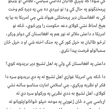
کې شوه؛ که چېرې طالبان دداسې سياسي، نظامي او چټکو
پرمختګونو په حال کې و؛ نو نيږدې ده چې په ډېره کم وخت
کې به افغانستان ډېر پرمختللی هېواد شي چې امريکا به بيا په
هېڅ لحاظ نشي کولای دغه حکومت را وپرځوي، ځکه نو
امریکا د داعش ملاتړ ته نور هم په افغانستان کې دوام ورکړ،
ترڅو طالبان به خپل کور کې په جنګ اخته شي او د خپل ځان
سمبالولو فرصت پيدا نکړي.
داعش په افغانستان کې ولې په اهل تشيع ډېر بريدونه کوي؟
دا ځکه چې امريکا غواړي اهل تشيع ته په دې بريدونو سره دا
فکر او نظريه ورکړي، چې اسلامي امارت ستاسو ساتنه نشي
کولای، اهل تشيع به ددې نظريې په ورکولو سره دې ته
اړباسي چې د ځان ژغورنې په موخه خپلو ځوانانو/پلويانو ته