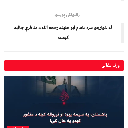
راتلونکی پوسټ
له خوارجو سره دامام ابو حنيفه رحمه الله د مناظرې جالبه
کيسه:
ورته
مقالې