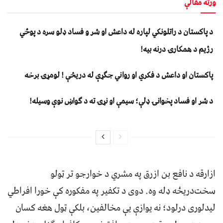
ورته مقالې
د پاکستان د راتلونکي لپاره له داعش او شر و فساد ډلو سره د پوځي
رژیم د همکارۍ درنه بیه!
پاکستان او داعش د فکري او رواني جګړې له دریڅې ! لومړۍ برخه
د شر او فساد پخوانۍ ډلې؛ سیمې او نړۍ ته د ګواښ نوې وسیله!
ازارقه د نافع بن ازرق په مشري د خوارجو تر ټولو
سخت‌دریځه ډله وه. دوی د تکفیر په مفکوره کې خورا افراطي
لیدلوری درلود؛ نه یوازې یې مخالفین، بلکې ټول هغه کسان