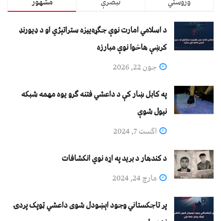
وروستي
تبصرې
مشهور
د اسلامي امارت نوې جګړه‌ییزه ستراتېژي او د ډیورنډ
کرښې هاخوا نوې مبارزه
جون 22, 2026
په کابل ښار کې د داعشي فتنه ګرو يوه مهمه شبکه
نيول شوې
اگست 7, 2024
د کندهار د برید په اړه نوي انکشافات
مارچ 24, 2024
پر تاجکستاني وجود اېښودل شوی داعشي ټوپک پردۍ