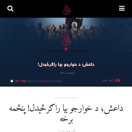
داعش؛ د خوارجو بیا راګرځېدل! پنځمه
برخه
احمد عزیز