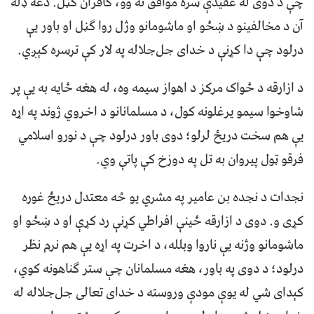
چې د دوی له عقیدې سره موافق نه وو، کافران ګڼل. دغه ډله
آن د مخالفینو د ښځو او ماشومانو وژل روا ګڼل او باور یې
درلود چې دا کړنې د خدای جل‌جلاله په لار کې ترسره کېږي.
د ازارقه د ځواک مرکز د اهواز سیمه وه، له هغه ځایه به یې پر
شاوخوا سیمو یرغلونه کول، د مسلمانانو د اخروي ژوند په اړه
يې هم سخت دریځ لرلو؛ دوی باور درلود چې د نورو اسلامي
فرقو ټول پیروان به تل په دوزخ کې پاتې وي.
نجدات د نجده بن عامیر په مشري یو څه معتدل دریځ غوره
کړی و. دوی د ازارقه ځینې افراطي کړنې رد کړې او د ښځو او
ماشومانو وژنه یې ناروا وبلله، د اخرت په اړه یې هم نرم نظر
درلود؛ د دوی په باور، هغه مسلمانان چې ستر ګناهونه کوي،
کېدای شي له یوې مودې وروسته د خدای تعالی جل‌جلاله له