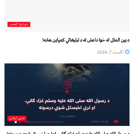
خوارج العصر
د بين الملل له خوا داعش ته د تبلیغاتي کمپاين هڅه!
اگست 7, 2024
دیني لیکني
د رسول الله صلی الله علیه وسلم غزاء ګانې، او ترې اخیستل شوي درسونه/