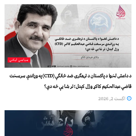
سیاسي لیکني
د داعش لخوا د پاکستان د ترهګرۍ ضد څانګې (CTD) په وړاندې سرسخت
قاضي عبدالحکیم کاکړ وژل کېدل؛ تر شا یې څه دي؟
اگست 2, 2026