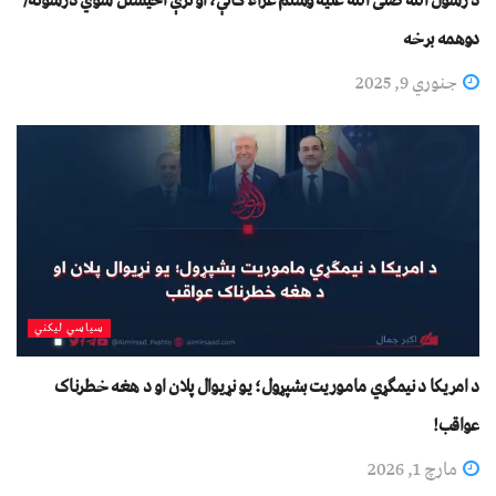
دوهمه برخه
جنوري 9, 2025
سیاسي لیکني
د امريکا د نيمګړي ماموريت بشپړول؛ يو نړيوال پلان او د هغه خطرناک
عواقب!
مارچ 1, 2026