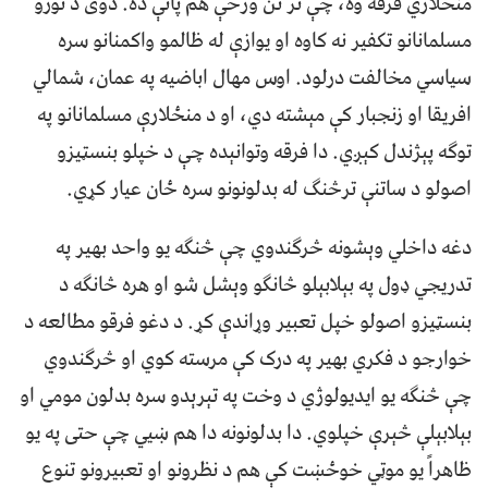
منځلاري فرقه وه، چې تر نن ورځې هم پاتې ده. دوی د نورو
مسلمانانو تکفیر نه کاوه او یوازې له ظالمو واکمنانو سره
سیاسي مخالفت درلود. اوس مهال اباضیه په عمان، شمالي
افریقا او زنجبار کې مېشته دي، او د منځلارې مسلمانانو په
توګه پېژندل کېږي. دا فرقه وتوانېده چې د خپلو بنسټیزو
اصولو د ساتنې ترڅنګ له بدلونونو سره ځان عیار کړي.
دغه داخلي وېشونه څرګندوي چې څنګه یو واحد بهیر په
تدریجي ډول په بېلابېلو څانګو وېشل شو او هره څانګه د
بنسټیزو اصولو خپل تعبیر وړاندې کړ. د دغو فرقو مطالعه د
خوارجو د فکري بهیر په درک کې مرسته کوي او څرګندوي
چې څنګه یو ایدیولوژي د وخت په تېرېدو سره بدلون مومي او
بېلابېلې څېرې خپلوي. دا بدلونونه دا هم ښيي چې حتی په یو
ظاهراً یو موټي خوځښت کې هم د نظرونو او تعبیرونو تنوع