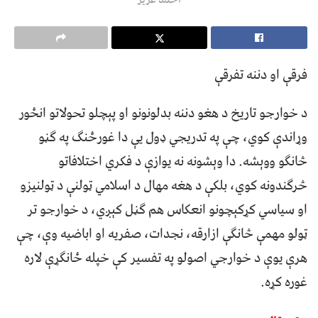
فرقې او دننه تفرقې
د خوارجو تاریخ د هغو دننه بدلونونو او پېچلو تحولاتو انځور
وړاندې کوي، چې په تدریجي ډول یې دا غورځنګ په ګڼو
څانګو ووېشه. دا وېشونه نه یوازې د فکري اختلافاتو
څرګندونه کوي، بلکې د هغه مهال د اسلامي ټولنې د ټولنیزو
او سیاسي کړکېچونو انعکاس هم ګڼل کېږي، د خوارجو تر
ټولو مهمې څانګې ازارقه، نجدات، صفریه او اباضیه وې، چې
هرې یوې د خوارجي اصولو په تفسیر کې خپله ځانګړې لاره
غوره کړه.