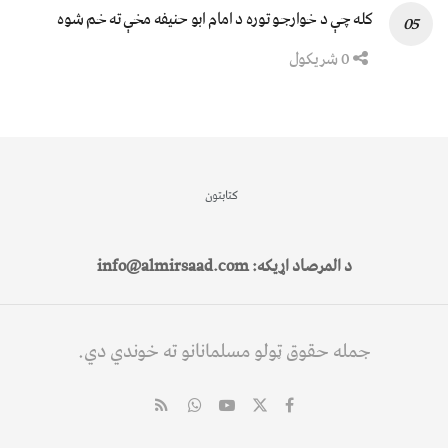
کله چې د خوارجو توره د امام ابو حنیفه مخې ته خم شوه
0 شریکول
کتابتون
د المرصاد اړیکه: info@almirsaad.com
جمله حقوق ټولو مسلمانانو ته خوندي دي.