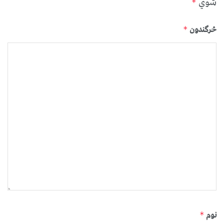
شوي
*
څرگندون
*
نوم
*