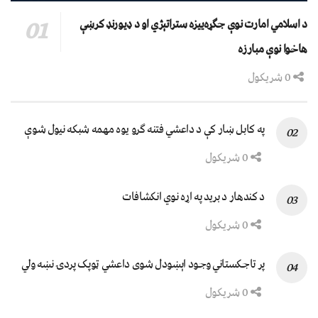
د اسلامي امارت نوې جګړه‌ییزه ستراتېژي او د ډیورنډ کرښې
هاخوا نوې مبارزه
0 شریکول
په کابل ښار کې د داعشي فتنه ګرو يوه مهمه شبکه نيول شوې
0 شریکول
د کندهار د برید په اړه نوي انکشافات
0 شریکول
پر تاجکستاني وجود اېښودل شوی داعشي ټوپک پردۍ نښه ولي
0 شریکول