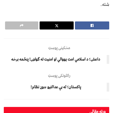
شته.
مخکینی پوسټ
داعش؛ د اسلامي امت یووالي او امنیت ته ګواښ! پنځمه برخه
راتلونکی پوسټ
پاکستان؛ له بې عدالتیو جوړ نظام!
ورته
مقالې