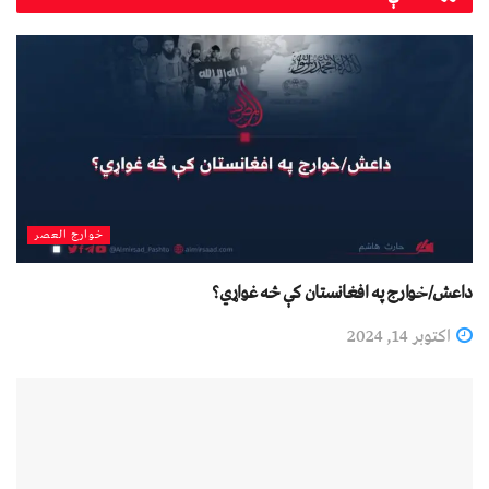
خوارج العصر
داعش/خوارج په افغانستان کې څه غواړي؟
اکتوبر 14, 2024