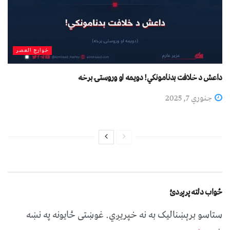
خوارج العصر
داعش د خلافت بدنامونکي! دویمه او وروستۍ برخه
جنوري 7, 2025
ځواب دلته پرېږدئ
ستاسو برېښناليک به نه خپريږي.
غوښتى ځایونه په نښه