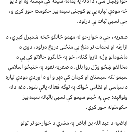
خوا وبښل شي، دا ډله په یمامه سیمه کې مېشته وه او د یو
څه مودې لپاره یې یو کوچنی سیمه‌ییز حکومت جوړ کړی و،
چې نسبي ثبات یې درلود.
صفریه، چې د خوارجو له مهمو څانګو څخه شمېرل کېږي، د
ازارقه او نجدات تر منځ یې منځنی دریځ درلود، دوی د
ماشومانو وژنه ناروا ګڼله، خو په ځانګړو حالاتو کې یې د
مخالفو ښځو وژل روا بلل. د صفریه نفوذ په ختیځو اسلامي
سیمو لکه سیستان او کرمان کې ډېر و او د اوږدې مودې لپاره
د سیاسي او نظامي ځواک په توګه فعاله پاتې شوه. دغه ډله
وتوانېده چې په ځینو سیمو کې نسبي باثباته سیمه‌ییز
حکومتونه جوړ کړي.
اباضیه د عبدالله بن اباض په مشري د خوارجو تر ټولو