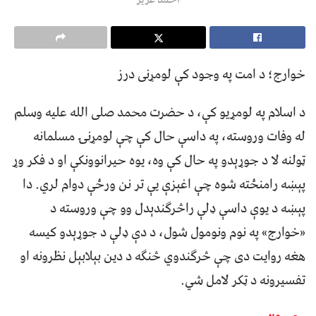
خوارج؛ د امت په وجود کې لومړنی درز
د اسلام په لومړیو کې، د حضرت محمد صلی ‌الله‌ علیه‌ وسلم
له وفات وروسته، په داسې حال کې چې لومړنۍ مسلمانه
ټولنه لا د جوړېدو په حال کې وه، یوه حیرانوونکې او د فکر وړ
پېښه رامنځته شوه چې اغېزې یې تر نن ورځې دوام لري. دا
پېښه د یوې داسې ډلې راڅرګندېدل وو چې وروسته د
«خوارج» په نوم ونومول شول، د دې ډلې د جوړېدو کیسه
هغه روایت دی چې څرګندوي څنګه د دین بېلابېل نظرونه او
تفسیرونه د ټکر لامل شي.