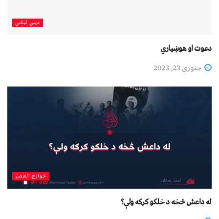
دیني لیکني
دعوت او هوښیاري
جنوري 23, 2023
خوارج العصر
له داعش څخه د خلکو کرکه ولې؟