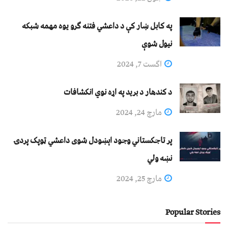
په کابل ښار کې د داعشي فتنه ګرو يوه مهمه شبکه
نيول شوې
اگست 7, 2024
د کندهار د برید په اړه نوي انکشافات
مارچ 24, 2024
پر تاجکستاني وجود اېښودل شوی داعشي ټوپک پردۍ
نښه ولي
مارچ 25, 2024
Popular Stories