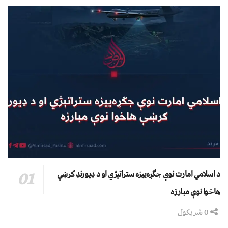
د اسلامي امارت نوې جګړه‌ییزه ستراتېژي او د ډیورنډ کرښې
هاخوا نوې مبارزه
0 شریکول