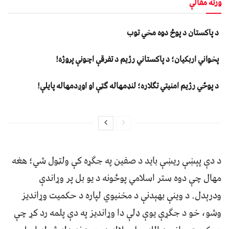
ورته مقالې
د پاکستان د پوځ دوه مخي توب
پخواني اربکیان؛ د پاکستاني رژیم د تفرقې اچونې پروژه!
د پوځي رژیم امنیتي تګلاره؛ لنډمهاله ګټې او اوږدمهاله پایلې!
د دې پېښې ریښې باید د صفین په جګړه کې ولټول شي؛ هغه
مهال چې دوه ستر اسلامي پوځونه د یو بل پر وړاندې
ودرېدل. د وینې بهېدنې د مخنیوي لپاره د حکمیت وړاندیز
وشو، خو د جګړې یوې ډلې دا وړاندیز په دې پلمه رد کړ چې