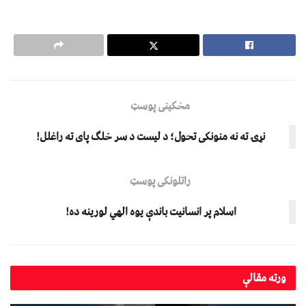
مخکینی پوسټ
نړۍ ته نه منونکی تحول؛ د لیست د سر خلګ پای ته راغلل!
راتلونکی پوسټ
اسلام پر انسانیت باندې یوه الهي لورینه ده!
ورته
مقالې