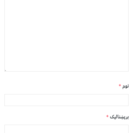
نوم
*
بریښنالیک
*