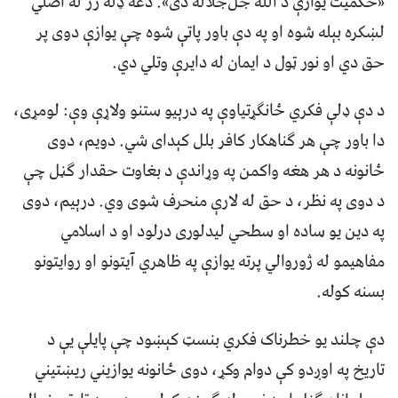
«حکمیت یوازې د الله جل‌جلاله دی». دغه ډله ژر له اصلي
لښکره بېله شوه او په دې باور پاتې شوه چې یوازې دوی پر
حق دي او نور ټول د ایمان له دایرې وتلي دي.
د دې ډلې فکري ځانګړتیاوې په درېیو ستنو ولاړې وې: لومړی،
دا باور چې هر ګناهکار کافر بلل کېدای شي. دويم، دوی
ځانونه د هر هغه واکمن په وړاندې د بغاوت حقدار ګڼل چې
د دوی په نظر، د حق له لارې منحرف شوی وي. درېیم، دوی
په دین یو ساده او سطحي لیدلوری درلود او د اسلامي
مفاهیمو له ژوروالي پرته یوازې په ظاهري آیتونو او روایتونو
بسنه کوله.
دې چلند یو خطرناک فکري بنسټ کېښود چې پایلې یې د
تاریخ په اوږدو کې دوام وکړ، دوی ځانونه یوازیني ریښتیني