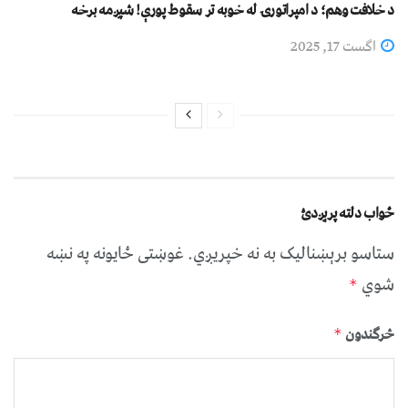
د خلافت وهم؛ د امپراتورۍ له خوبه تر سقوط پورې! شپږمه برخه
اگست 17, 2025
ځواب دلته پرېږدئ
ستاسو برېښناليک به نه خپريږي.
غوښتى ځایونه په نښه
شوي
*
څرگندون
*