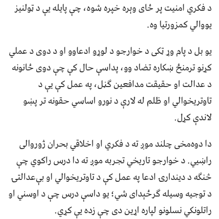
د فکري امنیت پر ځای وېره خپره شوه، چې پایله یې د ټولنیز
یووالي کمزورتیا وه.
یو بل د پام وړ ټکی د خوارجو د لوړو ادعاوو او د دوی د عملي
کړنو ترمنځ ښکاره تضاد وو، پداسې حال کې چې دوی ځانونه
د عدالت او حقیقت مدافعین ګڼل، په عمل کې یې د
تاوتریخوالي او ظلم له لارې د نورو اساسي حقونه تر پښو
لاندې کړل.
دا دوه‌مخی چلند موږ ته د فکري او اخلاقي بحران ژوروالی
راښيي. د خوارجو تاریخي تجربه موږ ته دا درس راکوي چې
څنګه د دیندارۍ ادعا په عمل کې د تاوتریخوالي او بې‌عدالتۍ
د توجیه وسیله ګرځېدای شي؛ یو داسې درس چې د اوسني او
راتلونکي نسلونو لپاره اړین دی چې زده یې کړي.