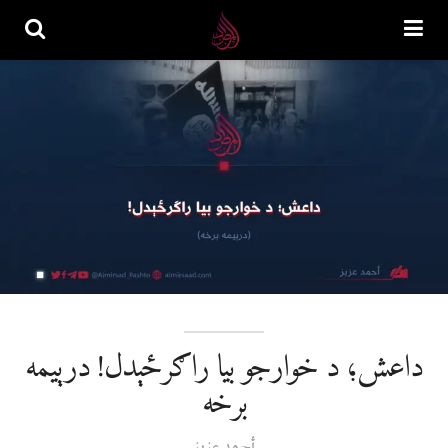
داعش؛ د خوارجو بیا راګرځېدل! درېیمه
برخه
أحمد عزیز