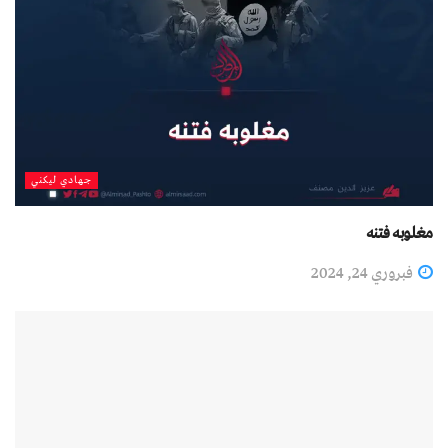
جهادي لیکني
مغلوبه فتنه
فبروري 24, 2024