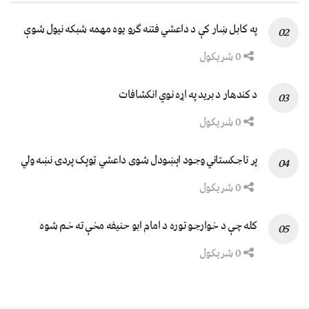
په کابل ښار کې د داعشي فتنه ګرو يوه مهمه شبکه نيول شوې
0 شریکول
د کندهار د برید په اړه نوي انکشافات
0 شریکول
پر تاجکستاني وجود اېښودل شوی داعشي ټوپک پردۍ نښه ولي
0 شریکول
کله چې د خوارجو توره د امام ابو حنیفه مخې ته خم شوه
0 شریکول