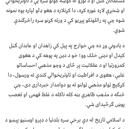
مسلمانان ګڼل او د نورو له ګوښه کولو سره یې د تاوتریخوالي
او شخړې لاره غوره کړه، دا کړنلاره د هغو ډلو لپاره یوه نمونه
شوه چې په راتلونکو پېړیو کې د ورته کړنو سره راڅرګندې
شوې.
د یادونې وړ ده چې خوارج په پیل کې زاهدان او عابدان ګڼل
کېدل او دینی خلک وو؛ خو د دین په پوهه کې د هغوی
کمزورتیا او د عقلانیت پر ځای د وچو مذهبي احساساتو
غلبې، هغوی د افراطیت او تاوتریخوالي کندې ته ورسول، دا
کړکېچ ټولو مذهبي ټولنو ته یو دوامدار خبرداری دی، چې
څنګه د مذهب ظاهري بڼه کله ناکله د غلط فهمۍ او تعصب
پوښ ګرځېدای شي.
د اسلامي تاریخ له دې برخې سره بلدتیا د ډېرو اوسنیو پېښو د