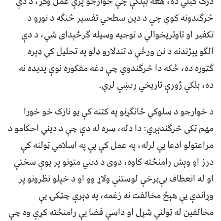
درک کیلي ده، هغه بېلګې چې خوارجو پرې عمل وکړ، د دې
څرگندونه کوي چې د دین سطحي تفسیر څنګه د نورو د
تکفیر او تاوتریخوالي د توجیه وسیله ګرځېدای شي، د دې
الګو پېژندنه د نن ورځې د تندلارو ډلو په تحلیل کې ډېره
ګټوره ده، ځکه دا څرګندوي چې دغه مفکوره نوې پدیده نه
ده، بلکې ژورې تاریخي ریښې لري.
د خوارجو د سلوکي ځانګړنو په کتنه کې یو نازک خو خورا
مهم ټکی څرګندېږي: دا ډله، سره له دې چې د دیني احکامو د
مراعتولو ادعا یې لرله، په عمل کې یې په اسلامي ټولنه کې
درز او وېش رامنځته کاوه، دوی د دیني متونو پر یوې سختې
او له انعطاف بې‌برخې لوستنې ولاړ وو او د خپلو نظرونو پر
وړاندې یې هېڅ مخالفت نه زغمه، په ډېرې چټکۍ یې
مخالفین له ټولنې شړل او داسې فضا یې رامنځته کړې وه چې