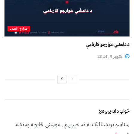
خوارج العصر
د داعشي خوارجو کارنامې
اکتوبر 5, 2024
ځواب دلته پرېږدئ
ستاسو برېښناليک به نه خپريږي.
غوښتى ځایونه په نښه