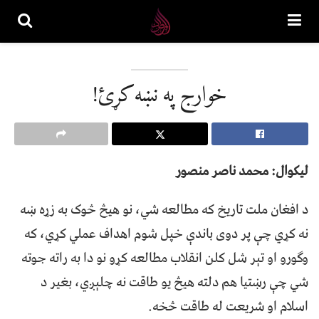
خوارج په نښه کړئ!
لیکوال: محمد ناصر منصور
د افغان ملت تاريخ که مطالعه شي، نو هيڅ څوک به زړه ښه
نه کړي چې پر دوی باندې خپل شوم اهداف عملي کړي، که
وګورو او تېر شل کلن انقلاب مطالعه کړو نو دا به راته جوته
شي چې رښتیا هم دلته هيڅ یو طاقت نه چلېږي، بغیر د
اسلام او شریعت له طاقت څخه.