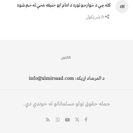
کله چې د خوارجو توره د امام ابو حنیفه مخې ته خم شوه
0 شریکول
کتابتون
د المرصاد اړیکه: info@almirsaad.com
جمله حقوق ټولو مسلمانانو ته خوندي دي.