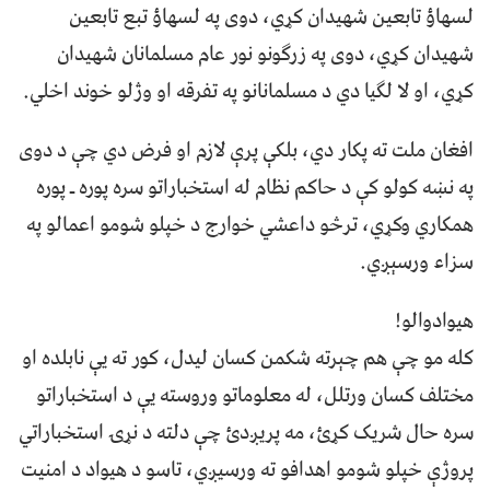
لسهاؤ تابعین شهیدان کړي، دوی په لسهاؤ تبع تابعین
شهیدان کړي، دوی په زرګونو نور عام مسلمانان شهیدان
کړي، او لا لګیا دي د مسلمانانو په تفرقه او وژلو خوند اخلي.
افغان ملت ته پکار دي، بلکې پرې لازم او فرض دي چې د دوی
په نښه کولو کې د حاکم نظام له استخباراتو سره پوره ـ پوره
همکاري وکړي، ترڅو داعشي خوارج د خپلو شومو اعمالو په
سزاء ورسېږي.
‏هیوادوالو!
کله مو چې هم چېرته شکمن کسان ليدل، کور ته يې نابلده او
مختلف کسان ورتلل، له معلوماتو وروسته يې د استخباراتو
سره حال شريک کړئ، مه پريږدئ چې دلته د نړۍ استخباراتي
پروژې خپلو شومو اهدافو ته ورسيږي، تاسو د هیواد د امنيت