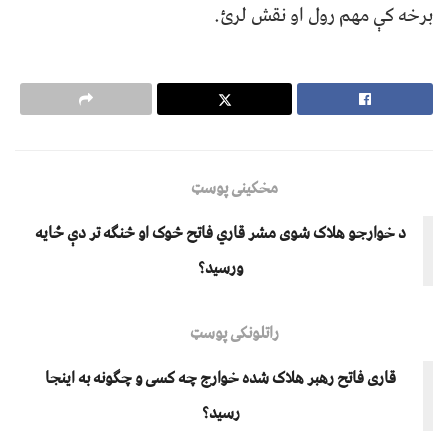
برخه کې مهم رول او نقش لرئ.
مخکینی پوسټ
د خوارجو هلاک شوی مشر قاري فاتح څوک او څنګه تر دې ځایه
ورسید؟
راتلونکی پوسټ
قاری فاتح رهبر هلاک شده خوارج چه کسی و چگونه به اینجا
رسید؟