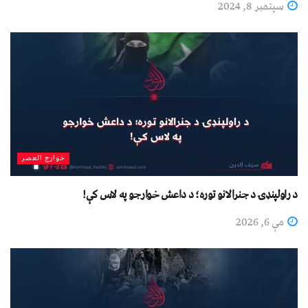
سپتمبر 8, 2024
خوارج العصر
د راولپنډۍ د جنرالانو توره؛ د داعش خوارجو په لاس کې!
مې 6, 2026