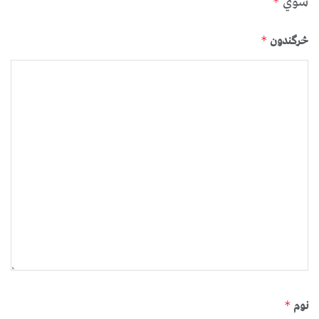
شوي
*
څرگندون
*
نوم
*