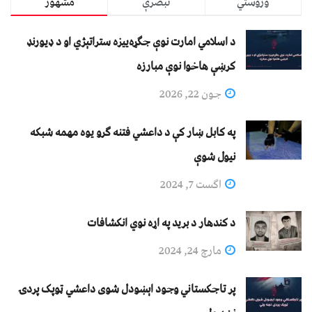
وروستي
تبصرې
مشهور
د اسلامي امارت نوې جګړه‌ییزه ستراتېژي او د ډیورنډ
کرښې هاخوا نوې مبارزه
جون 22, 2026
په کابل ښار کې د داعشي فتنه ګرو يوه مهمه شبکه
نيول شوې
اگست 7, 2024
د کندهار د برید په اړه نوي انکشافات
مارچ 24, 2024
پر تاجکستاني وجود اېښودل شوی داعشي ټوپک پردۍ