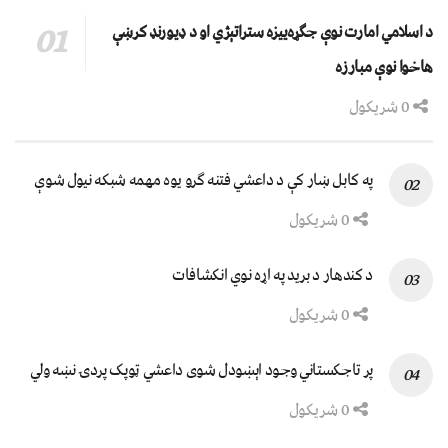
د اسلامي امارت نوې جګړه‌ییزه ستراتېژي او د ډیورنډ کرښې
هاخوا نوې مبارزه
0 شریکول
په کابل ښار کې د داعشي فتنه ګرو يوه مهمه شبکه نيول شوې
0 شریکول
د کندهار د برید په اړه نوي انکشافات
0 شریکول
پر تاجکستاني وجود اېښودل شوی داعشي ټوپک پردۍ نښه ولي
0 شریکول