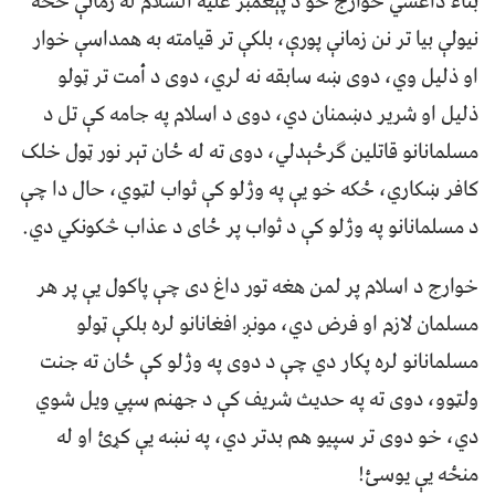
بناءً داعشي خوارج خو د پېغمبر علیه السلام له زمانې څخه
نیولې بیا تر نن زمانې پورې، بلکې تر قیامته به همداسې خوار
او ذلیل وي، دوی ښه سابقه نه لري، دوی د أمت تر ټولو
ذلیل او شریر دښمنان دي، دوی د اسلام په جامه کې تل د
مسلمانانو قاتلین ګرځېدلي، دوی ته له ځان تېر نور ټول خلک
کافر ښکاري، ځکه خو یې په وژلو کې ثواب لټوي، حال دا چې
د مسلمانانو په وژلو کې د ثواب پر ځای د عذاب څکونکي دي.
خوارج د اسلام پر لمن هغه تور داغ دی چې پاکول یې پر هر
مسلمان لازم او فرض دي، مونږ افغانانو لره بلکې ټولو
مسلمانانو لره پکار دي چې د دوی په وژلو کې ځان ته جنت
ولټوو، دوی ته په حديث شريف کې د جهنم سپي ویل شوي
دي، خو دوی تر سپیو هم بدتر دي، په نښه یې کړئ او له
منځه یې یوسئ!