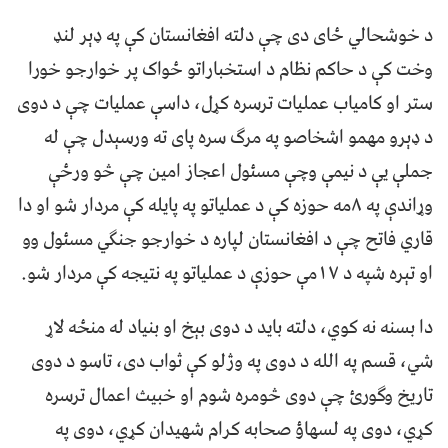
د خوشحالي ځای دی چې دلته افغانستان کې په ډېر لنډ
وخت کې د حاکم نظام د استخباراتو ځواک پر خوارجو خورا
ستر او کامیاب عملیات ترسره کړل، داسې عملیات چې د دوی
د ډېرو مهمو اشخاصو په مرګ سره پای ته ورسېدل چې له
جملې یې د نیمې وچې مسئول اعجاز امین چې څو ورځې
وړاندې په ۸مه حوزه کې د عملیاتو په پایله کې مردار شو او دا
قاري فاتح چې د افغانستان لپاره د خوارجو جنګي مسئول وو
او تېره شپه د ۱۷مې حوزې د عملیاتو په نتیجه کې مردار شو.
دا بسنه نه کوي، دلته بايد د دوی بېخ او بنیاد له منځه لاړ
شي، قسم په الله د دوی په وژلو کې ثواب دی، تاسو د دوی
تاریخ وګورئ چې دوی څومره شوم او خبیث اعمال ترسره
کړي، دوی په لسهاؤ صحابه کرام شهیدان کړي، دوی په