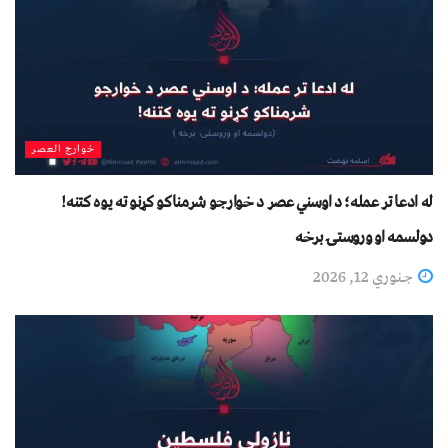
خوارج العصر
له ادعا تر عمله؛ د اوسني عصر د خوارجو شرمناکو کړنو ته یوه کتنه!
دولسمه او وروستۍ برخه
جنوري 12, 2026