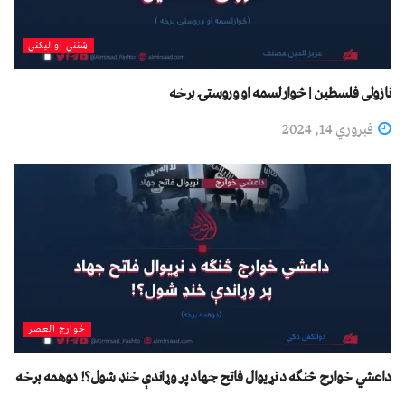
شنني او لیکني
نازولی فلسطين | څوارلسمه او وروستۍ برخه
فبروري 14, 2024
خوارج العصر
داعشي خوارج څنګه د نړیوال فاتح جهاد پر وړاندې خنډ شول؟! دوهمه برخه