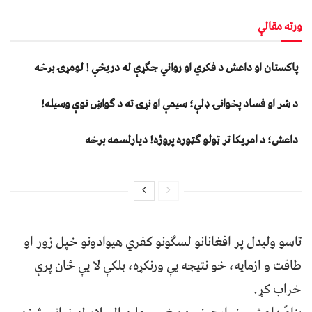
ورته مقالې
پاکستان او داعش د فکري او رواني جګړې له دریڅې ! لومړۍ برخه
د شر او فساد پخوانۍ ډلې؛ سیمې او نړۍ ته د ګواښ نوې وسیله!
داعش؛ د امریکا تر ټولو ګټوره پروژه! دیارلسمه برخه
تاسو ولیدل پر افغانانو لسګونو کفري هیوادونو خپل زور او
طاقت و ازمایه، خو نتیجه یې ورنکړه، بلکې لا یې ځان پرې
خراب کړ.