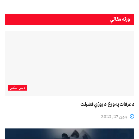
ورته
مقالې
دیني لیکني
د عرفات په ورځ د روژې فضیلت
جون 27, 2023