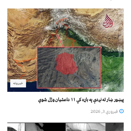
خبرونه
پیښور ښار ته نږدې په باړه کې ١١ داعشیان وژل شوي
فبروري 3, 2026