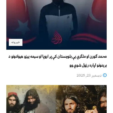
خبرونه
محمد ګورن او ملګري یې بلوچستان کې پر اروپا او سیمه ییزو هیوادونو د
بریدونو لپاره رزول شوي وو
دسمبر 23, 2025