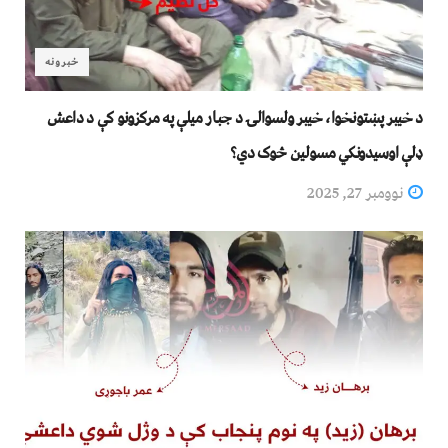
خبرونه
د خيبر پښتونخوا، خيبر ولسوالۍ د جبار ميلې په مرکزونو کې د‌ داعش
ډلې اوسيدونکي مسولين څوک‌ دي؟
نوومبر 27, 2025