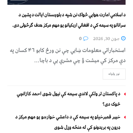
د اسلامي امارت هوايي ځواک نن شپه د بلوچستان ايالت د پشين د
سرانانو په سيمه کې د افغاني اربکيانو يو مهم مرکز هدف ګرځولی دی.
جون 30, 2026
0
استخباراتي معلومات ښايي چې نن ورځ کابو ۴۶ کسان په
دې مرکز کې ميشت ؤ چې مشري یې د باچا...
نور ولوله
د پاکستان تر ولکې لاندې سیمه کې نیول شوی احمد کازانچي
څوک دی؟
خیبر قمبرخېلو په سیمه کې د داعشي خوارجو یو مهم مرکز د
ډرون په بریدونو کې له منځه وړل شوی