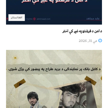
افغانستان
د امن د فرشتو په غېږ کې اختر
مې 31, 2026