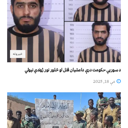
خبرونه
د سوریې حکومت درې داعشیان قتل او څلور نور ژوندي نیولي
مې 18, 2025