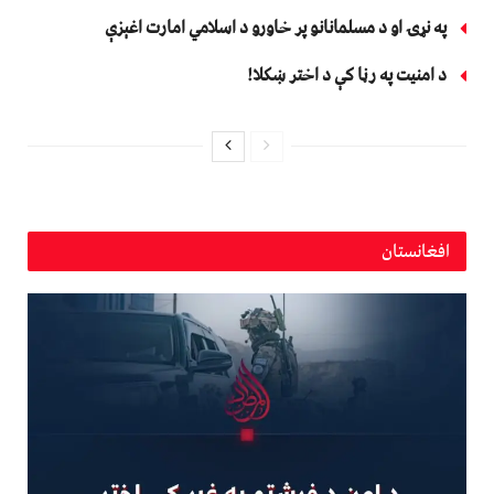
په نړۍ او د مسلمانانو پر خاورو د اسلامي امارت اغېزې
د امنیت په رڼا کې د اختر ښکلا!
افغانستان