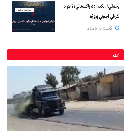
پخواني اربکیان؛ د پاکستاني رژیم د
سیاسي لیکني
تفرقې اچونې پروژه!
اگست 6, 2026
نړۍ