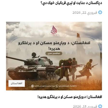
د پاکستان د جنایت او تېري قربانیان څوک دي؟
فبروري 22, 2026
افغانستان
افغانستان؛ د ویاړمنو مسکن او د یرغلګرو هدیره!
فبروري 15, 2026