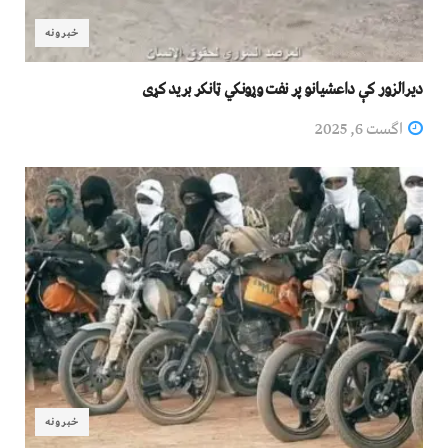
خبرونه
دیرالزور کې داعشیانو پر نفت وړونکي ټانکر برید کړی
اگست 6, 2025
خبرونه