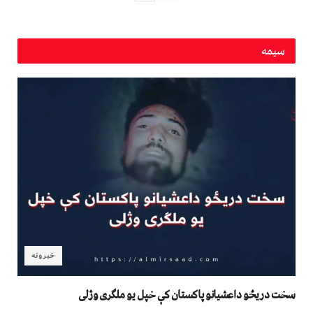
سیمه
خبرونه
سخت دریځو داعشیانو پاکستان کې خپل یو ملګری وژلی