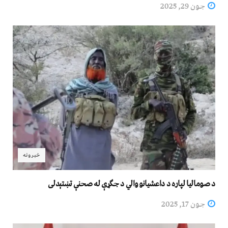
جون 29, 2025
خبرونه
د صومالیا لپاره د داعشیانو والي د جګړې له صحنې تښتېدلی
جون 17, 2025