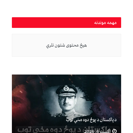
مهمه موندنه
هیڅ محتوی شتون نلري
د پاکستان د پوځ دوه مخي توب
اگست 6, 2026