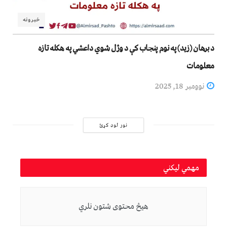
خبرونه
د برهان (زید) په نوم پنجاب کې د وژل شوي داعشي په هکله تازه
معلومات
نوومبر 18, 2025
نور لوډ کړئ
مهمي لیکني
هیڅ محتوی شتون نلري