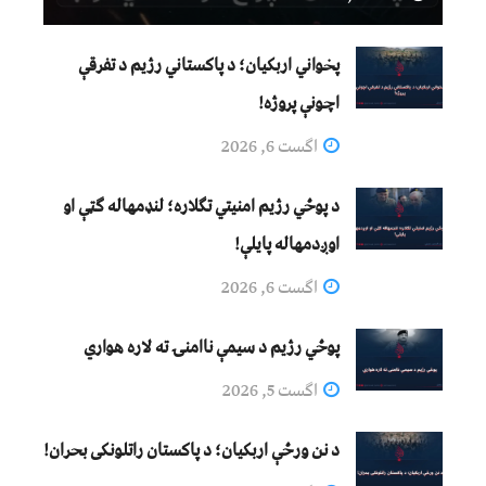
پخواني اربکیان؛ د پاکستاني رژیم د تفرقې
اچونې پروژه!
اگست 6, 2026
د پوځي رژیم امنیتي تګلاره؛ لنډمهاله ګټې او
اوږدمهاله پایلې!
اگست 6, 2026
پوځي رژیم د سیمې ناامنۍ ته لاره هواري
اگست 5, 2026
د نن ورځې اربکیان؛ د پاکستان راتلونکی بحران!