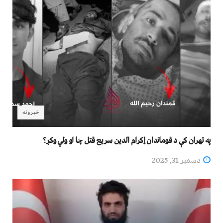
خبرونه
په تهران کې د قوماندان إکرام الدین سریع قتل چا او ولې وکړ؟
دسمبر 31, 2025