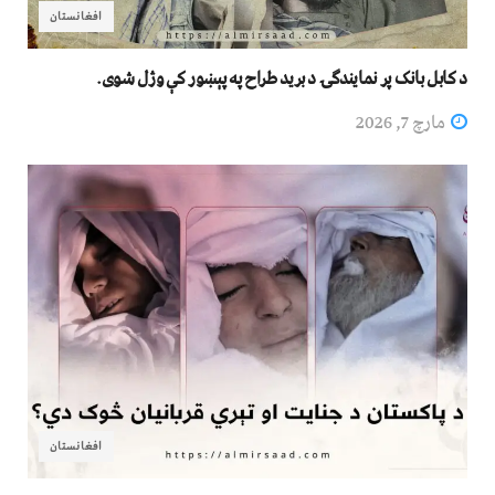
افغانستان
د کابل بانک پر نمایندګۍ د برید طراح په پېښور کې وژل شوی.
مارچ 7, 2026
افغانستان