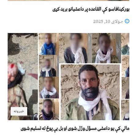
بورکینافاسو کې القاعده پر داعشیانو برید کړی
جولای 10, 2025
خبرونه
مالي کې یو داعشی مسؤل وژل شوی او بل یې پوځ ته تسلیم شوی