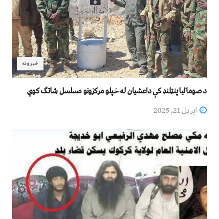
خبرونه
د صومالیا پنټلنډ کې داعشیان له خپلو مرکزونو مسلسل شاتګ کوي
اپریل 21, 2025