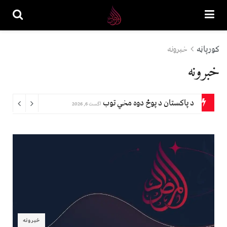
کورپاڼه
خبرونه
خبرونه
د پاکستان د پوځ دوه مخي توب
اگست 6, 2026
خبرونه