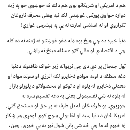
هم د امريکې او شريکانو بوی هم دلته نه خوښوي خو په ژبه
دواړه خواوې پورتنۍ غوښتنې لکه تبه وهلي محرقه ناروغان
تکراروي او له اسلامي امارت نه يې په بېشرمۍ غواړي!
دنيا خبره ده چې هيڅ يوه ډله دغو غوښتنو ته ژمنه نه ده کله
چې د اقتصادي او مالي ګټو مسئله مينځ ته راشي.
ټول جنجال پر دې دی چې نړيواله زبر ځواک طاقتونه ددنيا
دغه منطقه د اومه موادو ذخايرو لکه انرژي او سوند مواد او
معدني ذخايرو له پلوه او د توکو او محصولاتو د پلورلو بازار
له پلوه نه شي تقسيمولی يعنې په دغه تقسيم سره نه
جوړيږي. يو طرف ځان له بل طرف نه پر حق او مستحق ګڼي.
امريکا ځان د دنيا سيد او اغا بولي سوچ کوي لومړی هر ښکار
زه خورم له ما چې څه شی پاتې شول نور به يې خوري. چين،