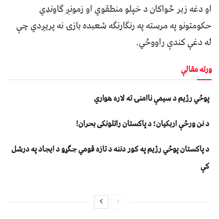
او دغه زبر ځواکان د خپلو منطقوي او زمونږ ګاونډي
حکومتونو په مرسته په رنګارنګه شعبده بازۍ نه پريږدي چې
له دغې کندې راووځي.
ورته مقالې
پوځي رژیم د سیمې ناامنۍ ته لاره هواري
د نن ورځې اربکیان؛ د پاکستان راتلونکی بحران!
د پاکستان پوځي رژیم په کور دننه د تازه قومي جګړو د ایجاد په درشل
کې