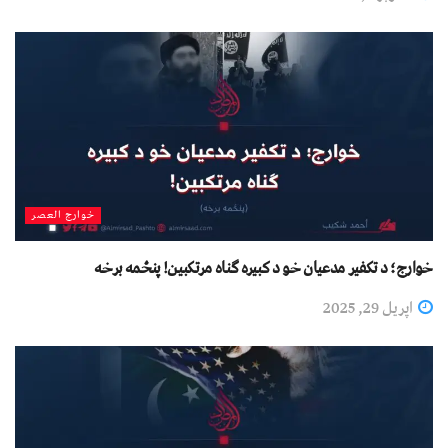
خوارج العصر
خوارج؛ د تکفير مدعیان خو د کبیره ګناه مرتکبین! پنځمه برخه
اپریل 29, 2025