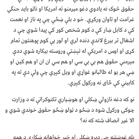
حقوق څوک نه يادوي دغو ميرمنو ته امريکا او ناټو بايد جنګي
غرامت او تاوان ورکړي. خو د بلې ښځې چې په ناز او نعمت
کې د کابل ښار کې د کوم شخص کور کې پيدا شوي چې د
اشغال تر بيرغ لاندې دنده لري او لور يې کوم پوهنتون تمام
کړی او اوس د امريکې له تېښتې وروسته بيکاره شوي ددې
ميرمنې حقوق هم بي بي سي او هم سي ان ان او هم کيڼ او
ښي هر يو له طالبانو غواړي او ويل کېږي چې ولې دې ته په
کابينې کې ځای نه ورکول کېږي.
نو که دغه نازولي ښکلي او هوښياري تکنوکراتې ته د وزارت
چوکۍ ورکړل شوه د ښځو د ټولو ښځو حقوق خوندي شوي و
الا غير انصاف شته که نه؟
بله غوښتنه چې ډيره ښکلې او خير خواهانه ښکاري د همه