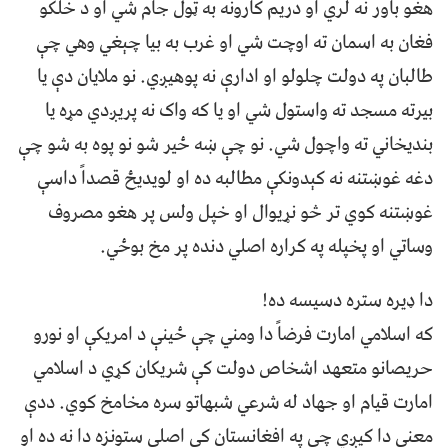
هغو باور نه لري او دريم کارونه به ټول جام شي او د خلکو
فغان به اسمان ته اوچت شي او غرب به بيا چېغي وهي چې
طالبان په دولت چلولو او ادارې نه پوهيږي. نو ملايان دې يا
بيرته مسجد ته واستول شي او يا که واک نه پريږدي مړه يا
بنديخاني ته واچول شي. نو چې ښه ځير شو نو پوه به شو چې
دغه غوښتنه نه کېدونکې مطالبه ده او لويديځ قصداً داسې
غوښتنه کوي تر څو نړيوال او خپل ولس پر هغو مصروف
وساتي او پخپله په کراره اصلي دنده پر مخ بوځي.
دا ډيره ستره دسيسه ده!
که اسلامي امارت فرضاً دا ومني چې ځينې د امريکې او نورو
حريصانو متعهد اشخاص دولت کې شريکان کړي د اسلامي
امارت قيام او جهاد له شرعي شبهاتو سره مخامخ کوي. ددې
معنی دا کيږي چې په افغانستان کې اصلي ستونزه دا نه ده او