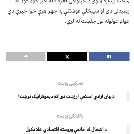
سخت بيداره شوی د خپلواکۍ نعره الله اکبر ګوډ ګوډ ته
رسيدلی دی او سپېڅلې غوښتنې په جهر هرې خوا خپرې دي
عوام غولونه نور چلښت نه لري.
مخکینی پوسټ
د بیان آزادي اسلامي ارزښت دی که دیموکراتیک نوښت؟
راتلونکی پوسټ
د اشغال له خاتمې وروسته اقتصادي خلا ډکول