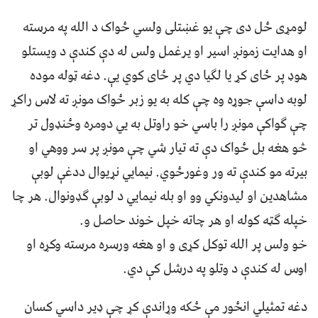
لومړی ځل دی چې يو غښتلی ولسي ځواک د الله په مرسته
او هدايت زمونږ اسير او يرغمل ولس له دې کندې د ويستلو
هوډ پر ځای کړ يا لګيا دي پر ځای کوي يې. دغه ټوله موده
لوبه داسې جوړه وه چې کله به يو زبر ځواک مونږ ته لاس راکړ
چې ګواکې مونږ را باسي خو راوتل به يي دومره وځنډول تر
څو هغه بل ځواک دې ته تيار شي چې مونږ پر سر ووهي او
بيرته مو کندې ته ور وغورځوي. نيمايي نړيوال ددغې لوبې
مشاهدين او ليدونکي وو او بله نيمايي د لوبې ګډونوال. هر چا
خپله ګټه کوله او هر چاته خپل خوند حاصل و.
خو ولس پر الله توکل کړی و او هغه ورسره مرسته وکړه او
اوس له کندې د وتلو په درشل کې دي.
دغه تمثيلي انځور مې ځکه وړاندې کړ چې ډير داسي کسان