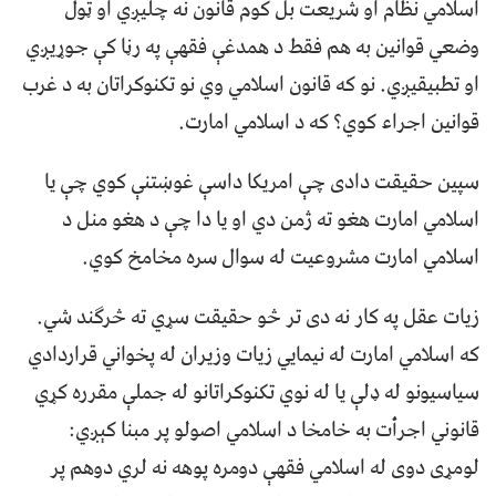
اسلامي نظام او شريعت بل کوم قانون نه چليږي او ټول
وضعي قوانين به هم فقط د همدغې فقهې په رڼا کې جوړيږي
او تطبيقيږي. نو که قانون اسلامي وي نو تکنوکراتان به د غرب
قوانين اجراء کوي؟ که د اسلامي امارت.
سپين حقيقت دادی چې امريکا داسې غوښتنې کوي چې يا
اسلامي امارت هغو ته ژمن دي او يا دا چې د هغو منل د
اسلامي امارت مشروعيت له سوال سره مخامخ کوي.
زيات عقل په کار نه دی تر څو حقيقت سړي ته څرګند شي.
که اسلامي امارت له نيمايي زيات وزيران له پخواني قراردادي
سياسيونو له ډلې يا له نوي تکنوکراتانو له جملې مقرره کړي
قانوني اجرأت به خامخا د اسلامي اصولو پر مبنا کېږي:
لومړی دوی له اسلامي فقهې دومره پوهه نه لري دوهم پر