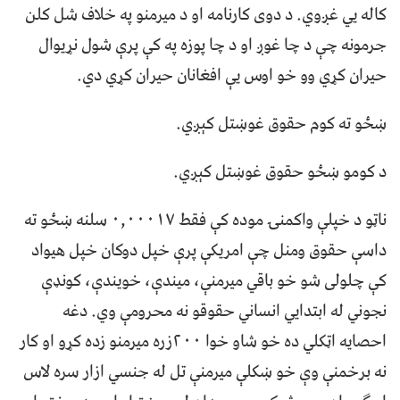
کاله يي غږوي. د دوی کارنامه او د ميرمنو په خلاف شل کلن
جرمونه چې د چا غوږ او د چا پوزه په کې پرې شول نړيوال
حيران کړي وو خو اوس يې افغانان حيران کړي دي.
ښځو ته کوم حقوق غوښتل کېږي.
د کومو ښځو حقوق غوښتل کېږي.
ناټو د خپلې واکمنۍ موده کې فقط ۰,۰۰۰۱۷ سلنه ښځو ته
داسې حقوق ومنل چې امريکې پرې خپل دوکان خپل هيواد
کې چلولی شو خو باقي ميرمنې، ميندې، خويندې، کونډې
نجوني له ابتدايي انساني حقوقو نه محرومې وي. دغه
احصايه اټکلي ده خو شاو خوا ۲۰۰زره ميرمنو زده کړو او کار
نه برخمنې وې خو ښکلې ميرمنې تل له جنسي ازار سره لاس