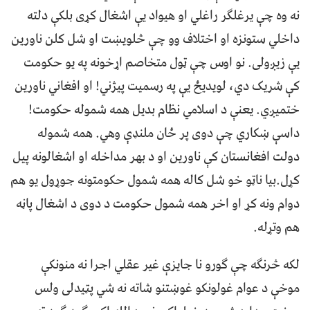
نه وه چې يرغلګر راغلي او هيواد يې اشغال کړی بلکې دلته
داخلي ستونزه او اختلاف وو چې څلويښت او شل کلن ناورين
يې زيږولی. نو اوس چې ټول متخاصم اړخونه په يو حکومت
کې شريک دي، لويديځ يې په رسميت پيژني! او افغاني ناورين
ختميږي. يعنې د اسلامي نظام بديل همه شموله حکومت!
داسې ښکاري چې دوی پر ځان ملنډې وهي. همه شموله
دولت افغانستان کې ناورين او د بهر مداخله او اشغالونه پيل
کړل.بيا ناټو خو شل کاله همه شمول حکومتونه جوړول يو هم
دوام ونه کړ او اخر همه شمول حکومت د دوی د اشغال پاڼه
هم وتړله.
لکه څرنګه چې ګورو نا جايزې غير عقلي اجرا نه منونکې
موخې د عوام غولونکو غوښتنو شاته نه شي پټيدلی ولس