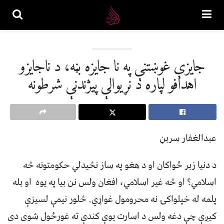
جايزې غوښتنې په نا جايزه بڼه، د ناجايزو
اهدافو لپاره د نړيوالې پيژندنې شرطونه
عبدالغفار سربڼ
د دنيا زبر ځواکان او د هغو په ساز نڅيدلي حکومتونه څه
اسلامي؟ او څه غير اسلامي، افغان ولس نن بيا په يوه او بله
پلمه له خپلواکۍ نه محرومول غواړي. څلور نيمې لسيزې
کيږې چې دغه ولس د اسارت يوې کندې ته غورځول شوی دی