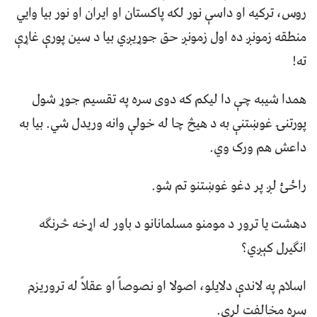
روس، ترکيه او داسې نور لکه پاکستان او ايران او نور بيا وايي
منطقه زمونږ ده اول زمونږ حق جوړيږي بيا د سين پورې غاړې
ته!
همدا شيبه چې دا ليکم که دوی سره په تقسيم جوړ شول
پورتنۍ غوښتنې به د هيڅ چا له خولې وانه وريدل شي. بيا به
داعش هم ورک وي.
راځئ لږ پر دغو غوښتنو تم شو.
دهشت يا ترور د مومنو مسلمانانو د باور له اړخه څرنګه
انګيرل کېږي؟
اسلام په لاندې دلايلو، اصولا او نصوصاً او عقلاً له تروريزم
سره مخالفت لري.