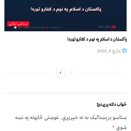
سیاسي لیکني
پاکستان د اسلام په نوم د کفارو توره!
مارچ 5, 2026
ځواب دلته پرېږدئ
ستاسو برېښناليک به نه خپريږي.
غوښتى ځایونه په نښه
شوي
*