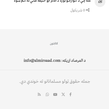
کله چې د خوارجو توره د امام ابو حنیفه مخې ته خم شوه
0 شریکول
کتابتون
د المرصاد اړیکه: info@almirsaad.com
جمله حقوق ټولو مسلمانانو ته خوندي دي.