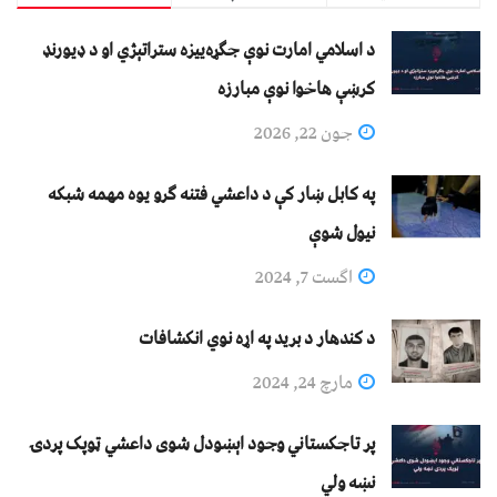
د اسلامي امارت نوې جګړه‌ییزه ستراتېژي او د ډیورنډ
کرښې هاخوا نوې مبارزه
جون 22, 2026
په کابل ښار کې د داعشي فتنه ګرو يوه مهمه شبکه
نيول شوې
اگست 7, 2024
د کندهار د برید په اړه نوي انکشافات
مارچ 24, 2024
پر تاجکستاني وجود اېښودل شوی داعشي ټوپک پردۍ
نښه ولي