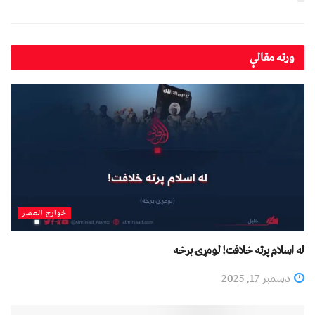
ورته
مقالې
خوارج العصر
له اسلام پرته خلافت! لومړۍ برخه
دسمبر 17, 2025