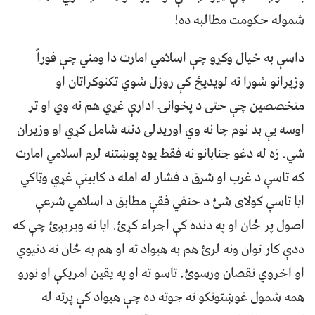
شموله حکومت مطالبه ده!
داسې به خيال وکړو چې اسلامي امارت دا ومني چې فوراً
وزيرانو شورا ته لويديځ کې روزل شوي تکنوکراتان او
متخصصين چې حتی د پخوانۍ ادارې غړي هم نه وي او تر
اوسه يې بد نوم چا نه وي اوريدلی دننه شامل کړي او وزيران
شي. زه له دغو جنابانو نه فقط يوه پوښتنه لرم اسلامي امارت
که تاسې د غرب او شرق د فشار له امله د کابينې غړي وټاکي
ايا تاسې کولای شئ د حنفي فقې مطابق د اسلامي شرعې
اصول پر ځان او په دنده کې اجراء کړئ. ايا نه ويريږئ چې که
ددې کار توان ونه لرئ هم به هيواد ته او هم به ځان ته دنيوي
او اخروي نقصان ورسوئ. تاسو ته او په يقين امريکې او نورو
همه شمول غوښتونکو ته جوته ده چې هيواد کې پرته له