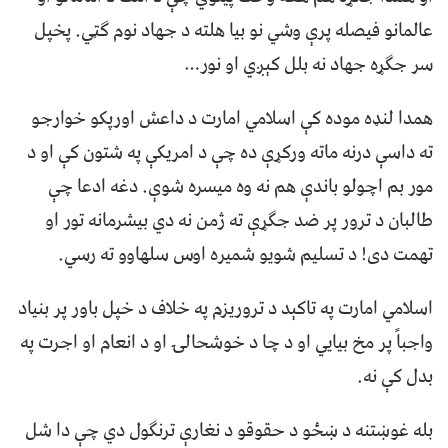
عالمانو فيصله پرې وشي نو بيا هلته د جهاد نوم ګټي. پخپل
سر جګړه جهاد نه بلل کېږي او نور…
همدا لنډه موده کې اسلامي امارت د داعش اورپکو خوارجو
ته داسې درنه ماته ورکړې ده چې د امريکې په شتون کې او د
مور بم اچولو باندې هم نه وه ميسره شوې. دغه ادعا چې
طالبان د ترور پر ضد جګړې ته ژمن نه دي بيشرمانه تور او
تهمت دی! د تسليم شويو شميره اوس سلهاوو ته رسي.
اسلامي امارت په تاکېد د تروريزم په خلاف د خپل باور پر بنياد
واجباً پر مخ بيايي او د چا د خوشحالۍ او د انعام او اجرت په
بدل کې نه.
بله غوښتنه د ښځو د حقوقو د نغارې ترنګول دي چې دا شل