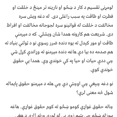
لومړنی تقسيم د کار د ښځو او نارينه تر مينځ د خلقت او
فطرت او طاقت په سبب راغلی دی. له دغه ويش سره
مخالفت د خلقت له قوانينو سره لجوجانه مخالفت او افراط
دی. شريعت هم کارونه همدا شان ويشلي. که د ميرمنې
طاقت او مور کېدل ته يوه دنده ضرر رسوي نو د ټولنې بنياد ته
هم صدمه ده بيا دې هاغه دنده ميرمنو ته وړاندې کړل شي
چې ددې حيات او حيا په کې خوندي وي. همدا يې حقوق
خوندي کوي.
نو دغه چېغې چې اوچتې دي چې هله د ميرمنو حقوق پايماله
شول څه معنی لري؟
چاته حقوق غواړي کومو ښځو ته کوم حقوق غواړي. هاغه
بيوزله ښځه چې يتيم زوی يې له لوږې ورته ژاړي د هغې