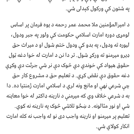
په شتون کې ورکول کېدلی شي.
د اميرالمؤمنين ملا محمد عمر رحمه د يوه فرمان پر اساس
لومړۍ دوره امارت اسلامي حکومت کې ولور په جبر ودول،
ليوره ته ودول، په بدو کې ودول ختم شول او د ميراث حق
ډيرو ميرمنو ته ورکړ شول. تر دا نن د امارت له خوا دغه ټول
حقوق هيواد کې خوندي دي څوک دې نر شي جرئت دې وکړي
دغه حقوق دې نقض کړي. د تعليم حق د مشروع کار حق
چې شرعي نهې او مانع ونه لري د اسلامي امارت ژمنتيا ده. دا
به د شرعې خلاف وي که ميرمنې د نارينه ډاکټر له خوا معاينه
شي او نور مثالونه. د ښځو تلاشي څوک په نارينه نه کوي.
تعليم پر ميرمنو او نارينه واجب دی نو له واجب نه کله امارت
انکار کولاي شي.