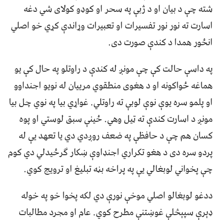
شته چې د بيان او د ژبې په سحر او کوډو کولای شي دغه
اسارت ته نور نور تفسيرات او تعبيرات وړاندې کړي خو اصلي
انځور همدا د کندې صورت دی.
په داسې حالت کې چې مونږ له کندې د راوتلو په حال کې يو
هماغه ځواکونه او د هغوی منطقوي مرييان له نويو اجنداوو
او پلمو سره يوې نوې لوبې ته راوتلي. غواړي بيا په نوي چل بيا
مونږ د اسارت کندې ته ټيل وهي. ځينې سبق لوستي او پوه
کسان هم چې د حافظې په ضعف روږدي دي يا تعهد يې له
پردو سره دی د هغو تکراري اجنډاوې ښکار ګرځيدلي دي کوم
چې پخواني لوبغالي يې په پراخه بڼه تبليغ او ترويج کوي.
ددغو لوبغالو اصلي موخې نورې دي لکه پخوا خو په خوله
ډېرې سپېڅلې غوښتنې مطرح کوي. عام او مجرد مطالبات