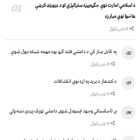
د اسلامي امارت نوې جګړه‌ییزه ستراتېژي او د ډیورنډ کرښې
هاخوا نوې مبارزه
0 شریکول
په کابل ښار کې د داعشي فتنه ګرو يوه مهمه شبکه نيول شوې
0 شریکول
د کندهار د برید په اړه نوي انکشافات
0 شریکول
پر تاجکستاني وجود اېښودل شوی داعشي ټوپک پردۍ نښه ولي
0 شریکول