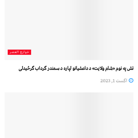
خوارج العصر
تش په نوم «شام ولایت» د داعشیانو لپاره د سمندر ګرداب ګرځیدلی
اگست 1, 2023