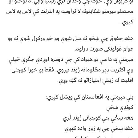
او ګريوان وې. څوک چې وجدان لري رښتيا وايي. د بوختو او
محصلو ميرمنو شکايتونه لا تراوسه په انترنت کې لاس په لاس
کيږي.
هغه حقوق چې ښځو ته منل شوي وو خو ورکړل شوي نه وو
عوام غولونکی صورت درلود.
ميرمنې په داسې يو هيواد کې چې دومره اوږدې جګړې ځپلې
وې اکثريت ډير مظلومانه ژوند تيروي. فقط يو خورا کوچنی
اقليت له زينتي امتيازاتو نه ګټه وړي.
بلې ميرمنې په افغانستان کې ويشل کېږي:
کونډې ښځې
هغه ښځې چې کوچيانی ژوند لري
هغه ښځې چې په زور واده کېږي