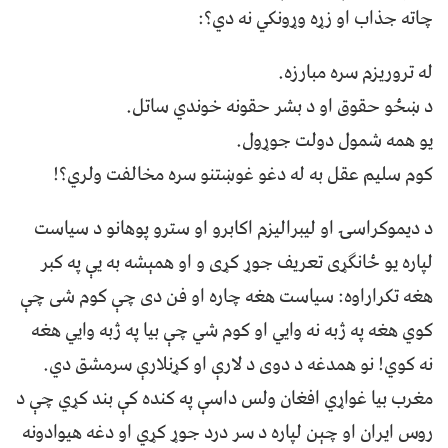
چاته جذاب او زړه وړونکي نه دي؟:
له تروريزم سره مبارزه.
د ښځو حقوق او د بشر حقونه خوندي ساتل.
يو همه شمول دولت جوړول.
کوم سليم عقل به له دغو غوښتنو سره مخالفت ولري؟!
د ديموکراسۍ او ليبراليزم اکابرو او سترو پوهانو د سياست
لپاره يو ځانګړی تعريف جوړ کړی و او همېشه به يې په کبر
هغه تکراراوه: سياست هغه چاره او فن دی چې کوم شی چې
کوي هغه په ژبه نه وايي او کوم شي چې بيا په ژبه وايي هغه
نه کوي! نو همدغه د دوی د لارې او کړنلارې سرمشق دي.
مغرب بيا غواړي افغان ولس داسې په کنده کې بند کړي چې د
روس ايران او چېن لپاره د سر درد جوړ کړي او دغه هيوادونه