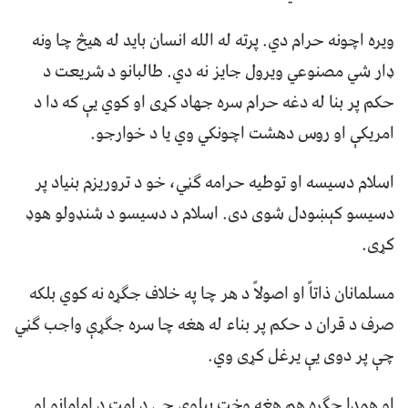
ويره اچونه حرام دي. پرته له الله انسان بايد له هيڅ چا ونه
ډار شي مصنوعي ويرول جايز نه دي. طالبانو د شريعت د
حکم پر بنا له دغه حرام سره جهاد کړی او کوي يې که دا د
امريکې او روس دهشت اچونکي وي يا د خوارجو.
اسلام دسيسه او توطيه حرامه ګڼي، خو د تروريزم بنياد پر
دسيسو کېښودل شوی دی. اسلام د دسيسو د شنډولو هوډ
کړی.
مسلمانان ذاتاً او اصولاً د هر چا په خلاف جګړه نه کوي بلکه
صرف د قران د حکم پر بناء له هغه چا سره جګړې واجب ګڼي
چې پر دوی يې يرغل کړی وي.
او همدا جګړه هم هغه وخت پيلوي چې د امت د امامانو او