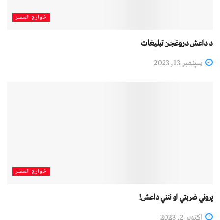
خوارج العصر
د داعش دروغجن تبليغات
سپتمبر 13, 2023
خوارج العصر
پروني ضربتي او ننني داعش!
اکتوبر 2, 2023