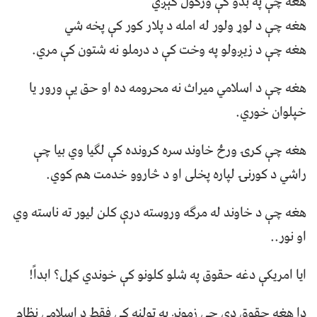
هغه چې په بدو کې ورکول کېږي
هغه چې د لوړ ولور له امله د پلار کور کې پخه شي
هغه چې د زيږولو په وخت کې د درملو نه شتون کې مري.
هغه چې د اسلامي ميراث نه محرومه ده او حق يې ورور يا
خپلوان خوري.
هغه چې کرۍ ورځ خاوند سره کرونده کې لګيا وي بيا چې
راشي د کورنۍ لپاره پخلی او د څاروو خدمت هم کوي.
هغه چې د خاوند له مرګه وروسته درې کلن ليور ته ناسته وي
او نور..
ايا امريکې دغه حقوق په شلو کلونو کې خوندي کړل؟ ابداً!
دا هغه حقوق دي چې زمونږ په ټولنه کې فقط د اسلامي نظام