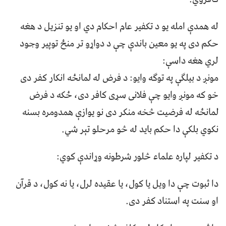
له همدې امله يو د تکفير عام احکام دي او يو تنزيل د هغه
حکم دی په يو معين باندې چې د دواړو تر منځ توپير وجود
لري هغه داسې:
مونږ د بيلګې په توګه وايو: د فرض له لمانځه انکار کفر دی
خو که مونږ وايو چې فلانی سړی کافر دی، ځکه د فرض
لمانځه له فرضيت څخه منکر دی نو يوازې همدومره بسنه
نکوي بلکې دا حکم بايد له څو مرحلو تېر شي.
د تکفير لپاره علماء څلور شرطونه وړاندې کوي:
دا ثبوت چې دا ويل يا کول، يا عقيده لرل، يا نه کول، د قرآن
او سنت په استناد کفر دی.