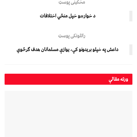
مخکینی پوسټ
د خوارجو خپل منځي اختلافات
راتلونکی پوسټ
داعش په خپلو بریدونو کې، یوازې مسلمانان هدف ګرځوي
ورته
مقالې