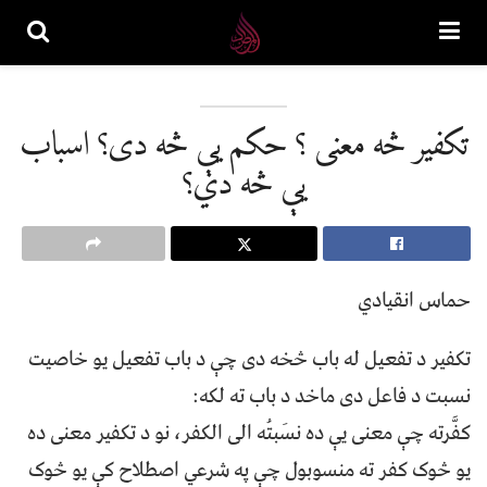
تکفير څه معنی ؟ حکم يې څه دی؟ اسباب
يې څه دي؟
حماس انقیادي
تکفير د تفعيل له باب څخه دی چې د باب تفعيل يو خاصيت
نسبت د فاعل دی ماخد د باب ته لکه:
کفَّرته چې معنی یې ده نسَبتُه الی الکفر، نو د تکفير معنی ده
يو څوک کفر ته منسوبول چې په شرعي اصطلاح کې يو څوک