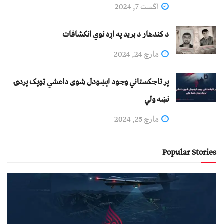
اگست 7, 2024
د کندهار د برید په اړه نوي انکشافات
مارچ 24, 2024
پر تاجکستاني وجود اېښودل شوی داعشي ټوپک پردۍ
نښه ولي
مارچ 25, 2024
Popular Stories