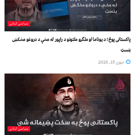
سیاسي لیکني
پاکستانی پوځ؛ د یوناما او ملګرو ملتونو د راپور له مخې د دروغو مخکښ
بنسټ
جون 15, 2026
سیاسي لیکني