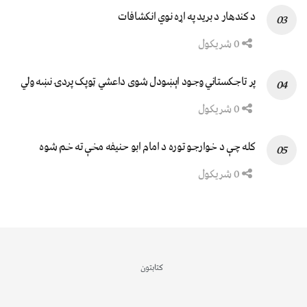
د کندهار د برید په اړه نوي انکشافات
0 شریکول
پر تاجکستاني وجود اېښودل شوی داعشي ټوپک پردۍ نښه ولي
0 شریکول
کله چې د خوارجو توره د امام ابو حنیفه مخې ته خم شوه
0 شریکول
کتابتون