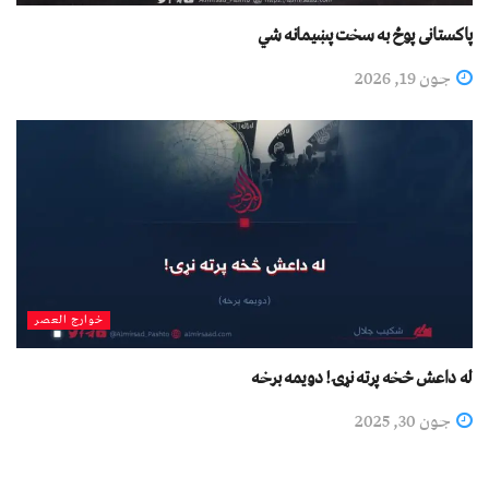
پاکستانی پوځ به سخت پښیمانه شي
جون 19, 2026
خوارج العصر
له داعش څخه پرته نړۍ! دویمه برخه
جون 30, 2025