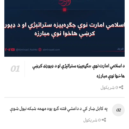
د اسلامي امارت نوې جګړه‌ییزه ستراتېژي او د ډیورنډ کرښې
هاخوا نوې مبارزه
0 شریکول
په کابل ښار کې د داعشي فتنه ګرو يوه مهمه شبکه نيول شوې
0 شریکول