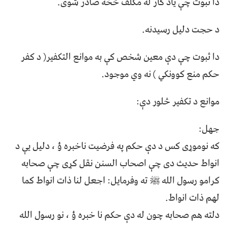
دا ثبوت چې ياد کار له مکلف څخه صادر شوی.
د حجت دليل رسيدنه.
دا ثبوت چې دې معين شخص کې به موانع التکفير( د کفر
حکم منع کوونکي ) نه وي موجود.
موانع د تکفير څلور دې:
جهل:
که نوموړی کس د دې حکم په فرضيت ناخبره ؤ ، دليل يې د
انواط حديث دی چې اصحاب السنن نقل کړی چې صحابه
کرامو رسول الله ﷺ ته وفرمايل: اجعل لنا ذات انواط کما
لهم ذات انواط.
دلته هم صحابه چون له دې حکم نا خبره ؤ ، نو رسول الله