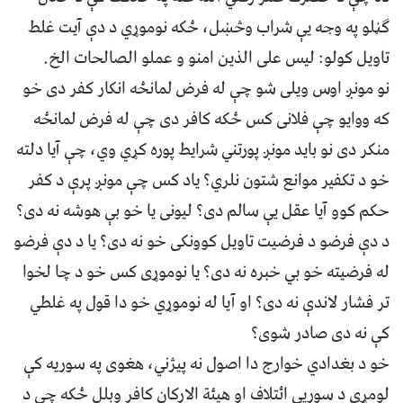
ګڼلو په وجه يې شراب وڅښل، ځکه نوموړي د دې آيت غلط
تاويل کولو: ليس علی الذين امنو و عملو الصالحات الخ.
نو مونږ اوس ويلی شو چې له فرض لمانځه انکار کفر دی خو
که ووايو چې فلانی کس ځکه کافر دی چې له فرض لمانځه
منکر دی نو بايد مونږ پورتني شرايط پوره کړي وي، چې آيا دلته
خو د تکفير موانع شتون نلري؟ ياد کس چې مونږ پرې د کفر
حکم کوو آيا عقل يې سالم دی؟ ليونی يا خو بې هوشه نه دی؟
د دې فرضو د فرضيت تاويل کوونکی خو نه دی؟ يا د دې فرضو
له فرضيته خو بي خبره نه دی؟ يا نوموړی کس خو د چا لخوا
تر فشار لاندې نه دی؟ او آیا له نوموړي خو دا قول په غلطي
کې نه دی صادر شوی؟
خو د بغدادي خوارج دا اصول نه پيژني، هغوی په سوريه کې
لومړی د سوریې ائتلاف او هيئة الارکان کافر وبلل ځکه چې د