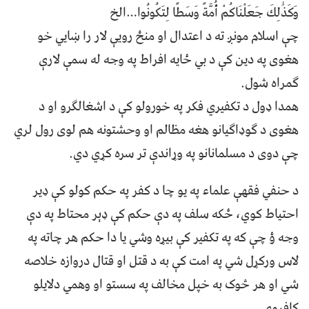
وَكَذَٰلِكَ جَعَلْنَاكُمْ أُمَّةً وَسَطًا لِتَكُونُوا…الخ
چې اسلام مونږ ته د اعتدال او منځ رويې لار را ښايي خو
هغوی په دين کې د بي ځايه افراط په وجه له سمې لارې
ګمراه شول.
همدا ډول د تکفيري فکر په خورولو کې د اشغالګرو او د
هغوی د ګوډاګيانو هغه مظالم او وحشتونه هم لوی رول لري
چې دوی د مسلمانانو په وړاندې تر سره کړي دي.
د حنفي فقهې علماء په يو چا د کفر په حکم کولو کې ډير
احتياط کوي، ځکه سلف په دې حکم کې ډېر محتاط په دې
وجه ؤ چې که په تکفير کې بيړه وشي يا دا حکم هر چاته په
لاس ورکړل شي په امت کې به د قتل او قتال دروازه خلاصه
شي او هر څوک به خپل مخالف په سستو او وهمي دلايلو
کافروي.