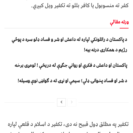
کفر ته منسوبول يا کافر بللو ته تکفير ويل کيږي.
ورته مقالې
د پاکستان د راتلونکي لپاره له داعش او شر و فساد ډلو سره د پوځي
رژیم د همکارۍ درنه بیه!
پاکستان او داعش د فکري او رواني جګړې له دریڅې ! لومړۍ برخه
د شر او فساد پخوانۍ ډلې؛ سیمې او نړۍ ته د ګواښ نوې وسیله!
تکفير په مطلق ډول قبيح نه دی، تکفير د اسلام د قلعې لپاره