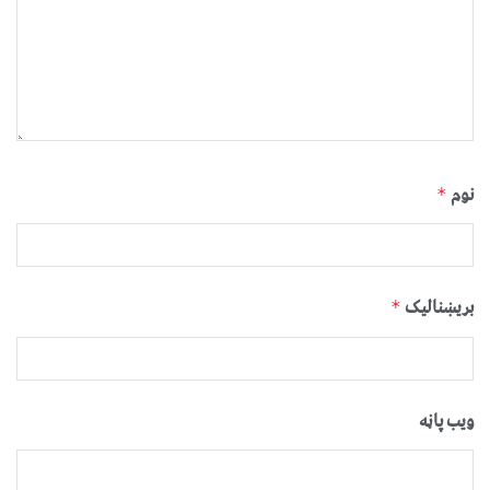
نوم
*
بریښنالیک
*
ویب پاڼه