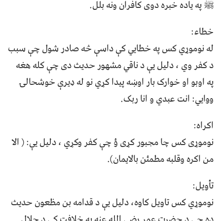
ﷺ په ياده خبره دوی کافران ونه بلل.
خطاء:
له نوموړي کس په خطايي کې داسې څه صادر شول چې سبب
د کفر وي ، دليل يې د ناقي مشهور حديث دی چې کله هغه
په اوبو او خوارک بار اوښه پيدا کړي نو له ډيرې خوشحالۍ
ووايي: انت عبدي و انا ربک.
اکراه:
نوموړی کس چا مجبور کړی ؤ چې کفر وکړي ، دلیل يې: ( الا
من اکره وقلبه مطمئن بالايمان).
تأويل:
نوموړي کس تاويل کاوه، دليل يې د قدامه بن مظعون حديث
ده چې د حضرت عمر رضي الله عنه په خلافت کې د حلال