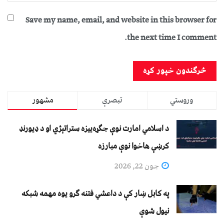
Save my name, email, and website in this browser for
the next time I comment.
وروستي
تبصرې
مشهور
د اسلامي امارت نوې جګړه‌ییزه ستراتېژي او د ډیورنډ
کرښې هاخوا نوې مبارزه
جون 22, 2026
په کابل ښار کې د داعشي فتنه ګرو يوه مهمه شبکه
نيول شوې