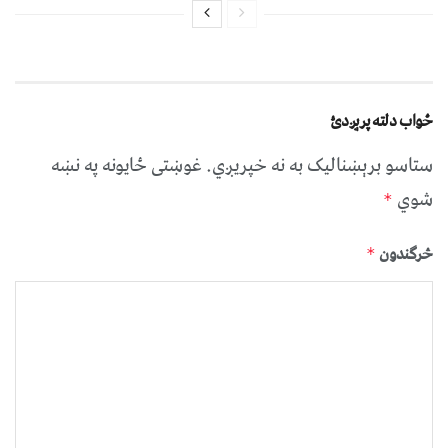
ځواب دلته پرېږدئ
ستاسو برېښناليک به نه خپريږي.
غوښتى ځایونه په نښه
شوي
*
څرگندون
*