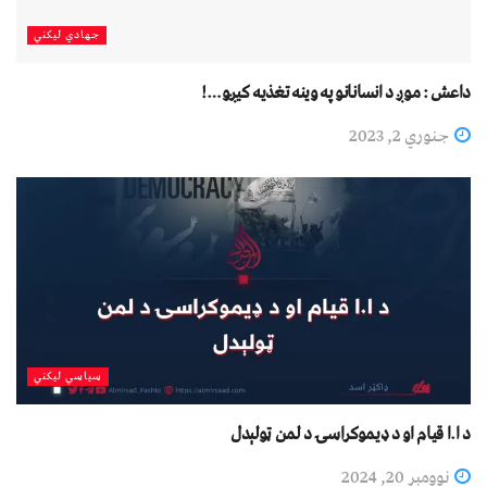
جهادي لیکني
داعش : موږ د انسانانو په وينه تغذیه کيږو…!
جنوري 2, 2023
سیاسي لیکني
د ا.ا قیام او د ډیموکراسۍ د لمن ټولېدل
نوومبر 20, 2024