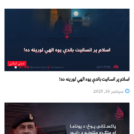
دیني لیکني
اسلام پر انسانیت باندې یوه الهي لورینه ده!
سپتمبر 16, 2025