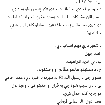
يې مشرکان بلل.
د حرمينو نجدي متوليانو د نجدي فکر په خورولو سره ډېر
مسلمانان مشرکان وبلل او د همدې فکري انحراف له امله دا
دی دوی مسلمانان په مختلف فيها مسايلو کافر او وينه يې
حلاله بولي.
د تکفير درې مهم اسباب دي:
الف: جهل.
ب : بي ځايه افراطيت.
ج: د مستبدو ظالمو مظالم او وحشتونه.
هغوی چې د رسول الله ﷺ له سيرته نا خبره دي، همدا خامي
يې د دې سبب شوه چې په قرآن او حدیثو کې د وعيد ټول
موارد په کفر حمل کړي.
همدا ډول الله تعالی فرمايي: