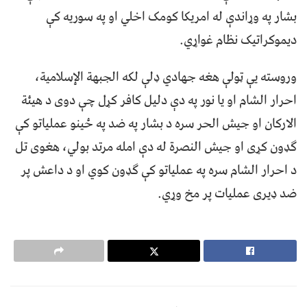
بشار په وړاندې له امريکا کومک اخلي او په سوریه کې
ديموکراتيک نظام غواړي.
وروسته يې ټولې هغه جهادي ډلې لکه الجبهة الإسلامية،
احرار الشام او يا نور په دې دليل کافر کړل چې دوی د هيئة
الارکان او جيش الحر سره د بشار په ضد په ځينو عملياتو کې
ګډون کړی او جيش النصرة له دې امله مرتد بولي، هغوی تل
د احرار الشام سره په عملياتو کې ګډون کوي او د داعش پر
ضد ډيری عمليات پر مخ وړي.