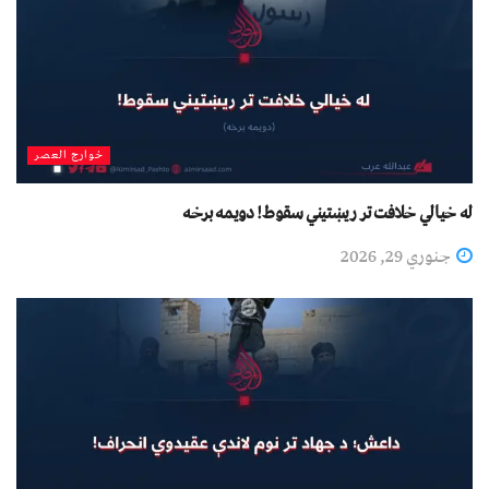
خوارج العصر
له خیالي خلافت تر ریښتیني سقوط! دویمه برخه
جنوري 29, 2026