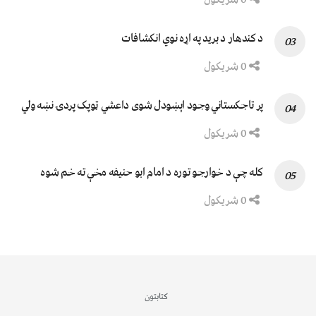
د کندهار د برید په اړه نوي انکشافات
0 شریکول
پر تاجکستاني وجود اېښودل شوی داعشي ټوپک پردۍ نښه ولي
0 شریکول
کله چې د خوارجو توره د امام ابو حنیفه مخې ته خم شوه
0 شریکول
کتابتون