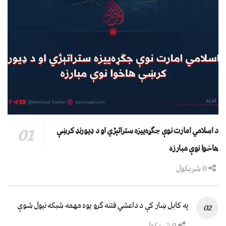
د اسلامي امارت نوې جګړه‌ییزه ستراتېژي او د ډیورنډ کرښې
هاخوا نوې مبارزه
0 شریکول
په کابل ښار کې د داعشي فتنه ګرو يوه مهمه شبکه نيول شوې
0 شریکول