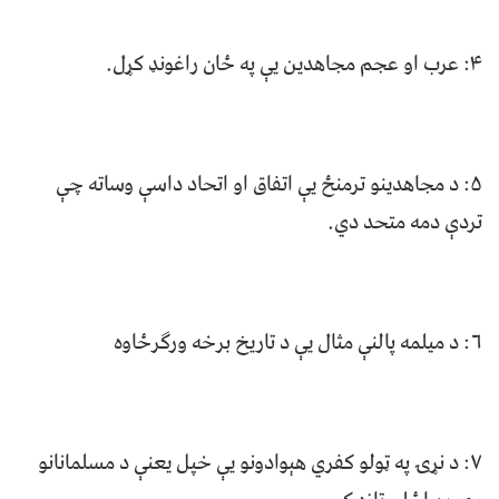
۴: عرب او عجم مجاهدین یې په ځان راغونډ کړل.
۵: د مجاهدینو ترمنځ یې اتفاق او اتحاد داسې وساته چې
تردې دمه متحد دي.
۶: د میلمه پالنې مثال یې د تاریخ برخه ورګرځاوه
۷: د نړۍ په ټولو کفري هېوادونو یې خپل یعنې د مسلمانانو