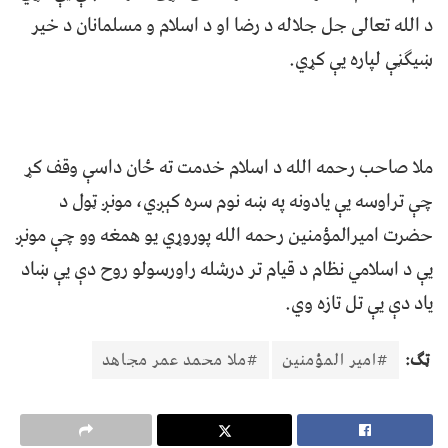
د الله تعالی جل جلاله د رضا او د اسلام و مسلمانان د خیر
ښیګڼې لپاره یې کړي.
ملا صاحب رحمه الله د اسلام خدمت ته ځان داسې وقف کړ
چې تراوسه یې یادونه په ښه نوم سره کېږي، مونږ ټول د
حضرت امیرالمؤمنین رحمه الله پوروړي یو همغه وو چې مونږ
یې د اسلامي نظام د قیام تر درشله راورسولو روح دې یې ښاد
یاد دې یې تل تازه وي.
ټګ:
#امیر المؤمنين
#ملا محمد عمر مجاهد