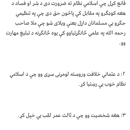
قانع کړل چې اسلامي نظام ته ضرورت دی د شر او فساد د
هغه کوډګرو په مقابل کې پاڅون حق دی چې په تنظیمي
جګړو یې مسلمانان داړل یعنې ویلای شو چې ملا صاحب
رحمه الله په علمي ځانګړتیاوو کې یوه ځانګړنه د تبلیغ مهارت
وو.
۲: د عثماني خلافت وروسته لومړنی سړی وو چې د اسلامي
نظام خوب یې رښتیا کړ.
۳: هغه شخصیت وو چې د ثالث عمر لقب یې خپل کړ.