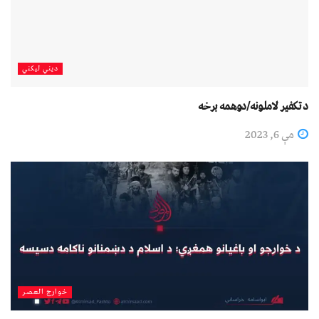
دیني لیکني
د تکفیر لاملونه/دوهمه برخه
مې 6, 2023
خوارج العصر