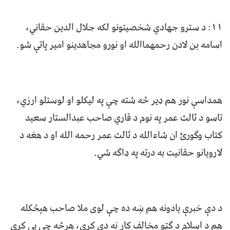
۱۱: د سترو جهادي شخصیتونو لکه جلال الدین حقاني،
اسامه بن لادن رحمهماالله او نورو مجاهدینو امیر پاتې شو.
همداسې نور هم ډیر څه شته چې په لیکلو او لوستلو ارزي،
تاسو د ثالث عمر په نوم د قاري صاحب عبدالستار سعید
کتاب وګورئ ان شاءالله د ثالث عمر رحمه الله او د هغه د
لارویانو حقانیت به درته په ډاګه شي.
د دې خبرې یادونه هم ښه ده چې لوی ملا صاحب هېڅکله
هم د اسلام د ګټو مخالف کار نه دی کړی، هرڅه چې یې کړي