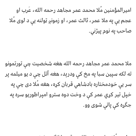
امیرالمؤمنین مُلا محمد عمر مجاهد رحمه الله، عَرب او
عجم یې په ملا عمر، ثالث عمر، او زمونږ ټولنه یې د لوی مُلا
صاحب په نوم پیژني.
ملا محمد عمر مجاهد رحمه الله هغه شخصیت چې تورتمونو
ته لکه سپین سبا په مخ کې ودرېد، هغه آتل چې د یو میلمه پر
سر یې خودمختاره بادشاهي قربان کړه، هغه مُلا دی چې په
خپل تیر کړي عمر کې د وخت دوه سترو امپراطوریو سره په
جګړه کې پاتې شوی وو.