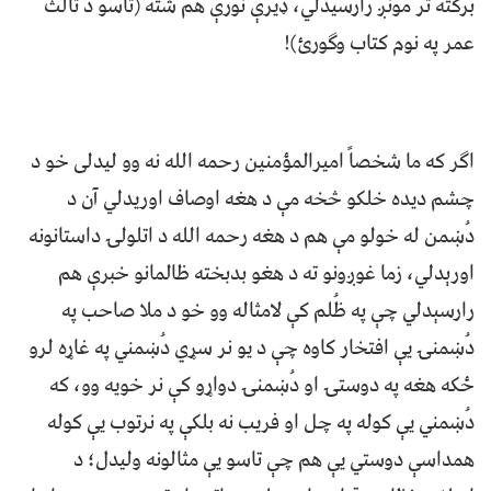
برکته تر مونږ رارسیدلي، ډیرې نورې هم شته (تاسو د ثالث
عمر په نوم کتاب وګورئ)!
اګر که ما شخصاً امیرالمؤمنین رحمه الله نه وو لیدلی خو د
چشم دیده خلکو څخه مې د هغه اوصاف اوریدلي آن د
دُښمن له خولو مې هم د هغه رحمه الله د اتلولۍ داستانونه
اورېدلي، زما غوږونو ته د هغو بدبخته ظالمانو خبرې هم
رارسېدلي چې په ظُلم کې لامثاله وو خو د ملا صاحب په
دُښمنۍ یې افتخار کاوه چې د یو نر سړي دُښمني په غاړه لرو
ځکه هغه په دوستۍ او دُښمنۍ دواړو کې نر خویه وو، که
دُښمني یې کوله په چل او فریب نه بلکې په نرتوب یې کوله
همداسې دوستي یې هم چې تاسو یې مثالونه ولیدل؛ د