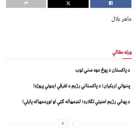
ماهر بلال
ورته مقالې
د پاکستان د پوځ دوه مخي توب
پخواني اربکیان؛ د پاکستاني رژیم د تفرقې اچونې پروژه!
د پوځي رژیم امنیتي تګلاره؛ لنډمهاله ګټې او اوږدمهاله پایلې!