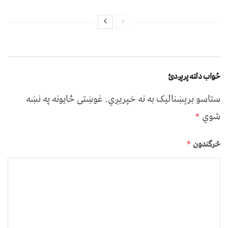
ځواب دلته پرېږدئ
ستاسو برېښناليک به نه خپريږي.
غوښتى ځایونه په نښه
شوي
*
څرگندون
*