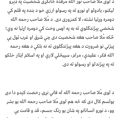
د لوی مُلا صاحب نور الله مرقده ځانګړی شخصیت په ډېرو
لیکنو، یادولو او نورو ته په رسولو ارزي خو د بنده په قلم کې
دومره وړتیا نشته، لا کمزوری دی. د مُلا صاحب رحمه الله
شخصي پېژندګلوي ته به په اوس وخت کې دومره اړتیا نه وي؛
ځکه مُلا صاحب هغه شخصیت دی چې شرق او غرب ټول یې
پیژني نو ضرورت د هغه پېژندګلوۍ ته نه بلکې د هغه رحمه
الله فکر، عقیدې، مرام، سپیڅلې لارې او په اسلام ایثار خلکو
ته په پېژندلو او رسولو ته دی.
د لوی مُلا صاحب رحمه الله له فاني نړۍ رخصت کېدو دا دی
یولسم کال دی که څه هم لوی مُلا صاحب رحمه الله یو بشر
وو، د نورو انسانانو په شان یو رنګ جسم، قد و قامت یې