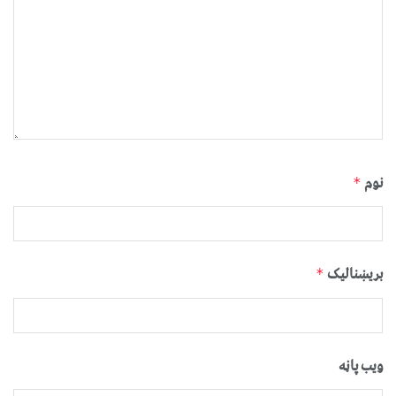
نوم
*
بریښنالیک
*
ویب پاڼه