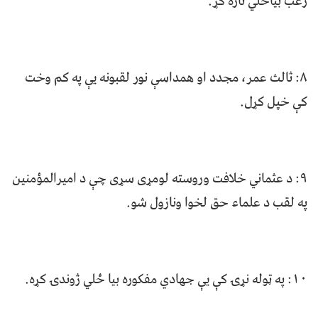
رعب بیاځلي تازه کړ.
۸: ثالث عمر، مجدد او همداسې نور لقبونه یې په کم وخت
کې خپل کړل.
۹: د عثماني خلافت وروسته لومړی سړی چې د امیرالمؤمنین
په لقب د علماء حق‌ لخوا ونازول شو.
۱۰: په ټوله نړۍ کې یې جهادي مفکوره بیا ځلي ژوندۍ کړه.