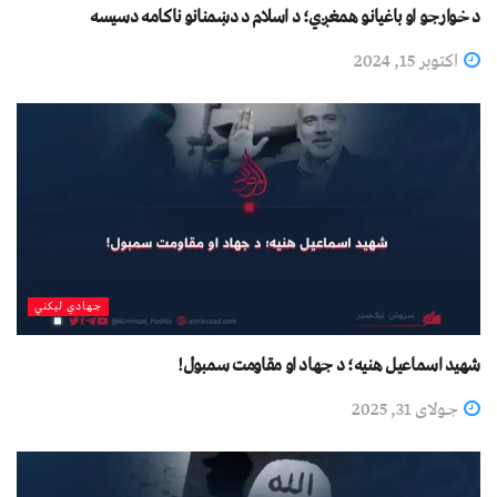
د خوارجو او باغیانو همغږي؛ د اسلام د دښمنانو ناکامه دسیسه
اکتوبر 15, 2024
جهادي لیکني
شهید اسماعیل هنیه؛ د جهاد او مقاومت سمبول!
جولای 31, 2025