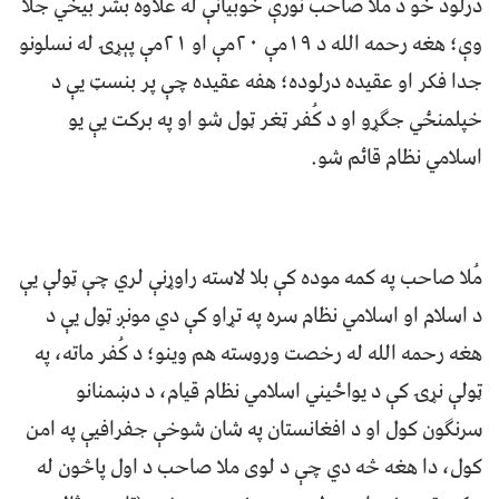
درلود خو د ملا صاحب نورې خوبیانې له علاوه بشر بیخي جلا
وې؛ هغه رحمه الله د ۱۹مې ۲۰مې او ۲۱مې پېړۍ له نسلونو
جدا فکر او عقیده درلوده؛ هفه عقیده چې پر بنسټ یې د
خپلمنځي جګړو او د کُفر ټغر ټول شو او په برکت یې یو
اسلامي نظام قائم شو.
مُلا صاحب په کمه موده کې بلا لاسته راوړنې لري چې ټولې یې
د اسلام او اسلامي نظام سره په تړاو کې دي مونږ ټول یې د
هغه رحمه الله له رخصت وروسته هم وینو؛ د کُفر ماته، په
ټولې نړۍ کې د یواځیني اسلامي نظام قیام، د دښمنانو
سرنګون کول او د افغانستان په شان شوخې جفرافیې په امن
کول، دا هغه څه دي چې د لوی ملا صاحب د اول پاڅون له