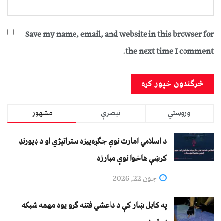
Save my name, email, and website in this browser for
the next time I comment.
وروستي
تبصرې
مشهور
د اسلامي امارت نوې جګړه‌ییزه ستراتېژي او د ډیورنډ
کرښې هاخوا نوې مبارزه
جون 22, 2026
په کابل ښار کې د داعشي فتنه ګرو يوه مهمه شبکه