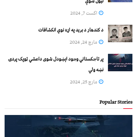
نيول شوې
اگست 7, 2024
د کندهار د برید په اړه نوي انکشافات
مارچ 24, 2024
پر تاجکستاني وجود اېښودل شوی داعشي ټوپک پردۍ
نښه ولي
مارچ 25, 2024
Popular Stories