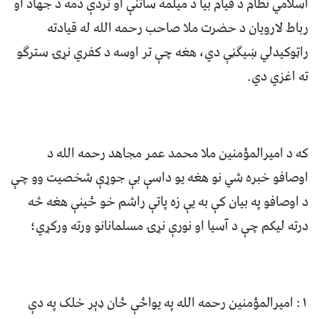
اسلامي نظام د قیام بیا د میلمه ساتنې او تردې دمه د جهاد او
رباط لارویان د حضرت ملا صاحب رحمه الله له قیادته
راټوکیدلي ښیګڼې دي، هغه چې تر اوسه د کفري نړۍ سترګو
ته اغزي دي.
که د امیرالمؤمنین ملا محمد عمر مجاهد رحمه الله د
اوصافو خبره شي نو هغه یو داسې بې جوړې شخصیت وو چې
د اوصافو په بیان کې به یې زه پاتې راشم خو ځینې هغه څه
درته لیکم چې د آسیا او نورې نړۍ مسلمانانو ورته ورکړي؛
۱: امیرالمؤمنین رحمه الله په یواځې ځان ډېر خلک په دې