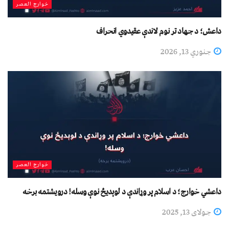
خوارج العصر
داعش؛ د جهاد تر نوم لاندې عقیدوي انحراف
جنوري 13, 2026
خوارج العصر
داعشي خوارج؛ د اسلام پر وړاندې د لوېدیځ نوې وسله! درویشتمه برخه
جولای 13, 2025