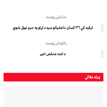
مخکینی پوسټ
ترکیه کې ۳۶ کسان داعشیانو سره د تړاو په جرم نیول شوي
راتلونکی پوسټ
د امت مخلص امیر
ورته
مقالې