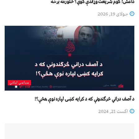
داعش؛ کوم شریعت وړاندې کوي؟ څلورمه برخه
جولای 19, 2026
سیاسي لیکني
د آصف دراني څرګندونې که د کرایه کښۍ لپاره نوې هڅې؟!
اگست 21, 2024