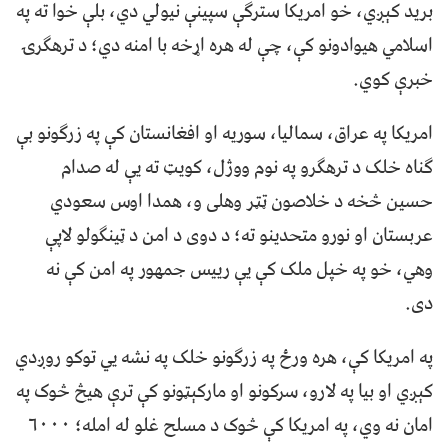
بريد کېږي، خو امریکا سترګې سپینې نيولي دي، بلې خوا ته په
اسلامي هیوادونو کې، چې له هره اړخه با امنه دي؛ د ترهګرۍ
خبرې کوي.
امریکا په عراق، سمالیا، سوریه او افغانستان کې په زرګونو بې
ګناه خلک د ترهګرو په نوم ووژل، کویټ ته یې له صدام
حسین څخه د خلاصون ټټر وهلی و، همدا اوس سعودي
عربستان او نورو متحدینو ته؛ د دوی د امن د ټینګولو لاپې
وهي، خو په خپل ملک کې یې رییس جمهور په امن کې نه
دی.
په امریکا کې، هره ورځ په زرګونو خلک په نشه یي توکو روږدي
کېږي او بیا په لارو، سرکونو او مارکېټونو کې ترې هیڅ څوک په
امان نه وي، په امریکا کې څوک د مسلح غلو له امله؛ ۶۰۰۰