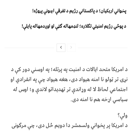
پخواني اربکیان؛ د پاکستاني رژیم د تفرقې اچونې پروژه!
د پوځي رژیم امنیتي تګلاره؛ لنډمهاله ګټې او اوږدمهاله پایلې!
د امریکا متحد ایالات د امنیت په پرتله؛ په اوسني دور کې د
نړۍ تر ټولو نا امنه هیواد دی، هغه هیواد چې په انفرادي او
اجتماعي لحاظ لا له وړاندې تر تهدیداتو لاندې و؛ اوس له
سیاسي اړخه هم نا امنه دی.
ولې؟
د امریکا پر پخواني ولسمشر دا دویم ځل دی، چې مرګونی