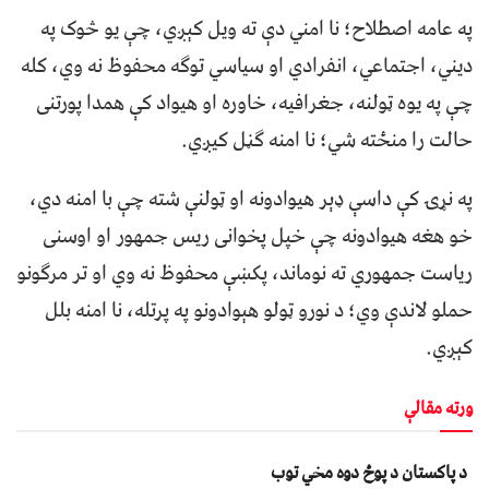
په عامه اصطلاح؛ نا امني دې ته ویل کېږي، چې یو څوک په
دیني، اجتماعي، انفرادي او سیاسي توګه محفوظ نه وي، کله
چې په یوه ټولنه، جغرافيه، خاوره او هیواد کې همدا پورتنی
حالت را منځته شي؛ نا امنه ګڼل کیږي.
په نړۍ کې داسې ډېر هیوادونه او ټولنې شته چې با امنه دي،
خو هغه هیوادونه چې خپل پخوانی ریس جمهور او اوسنی
ریاست جمهوري ته نوماند، پکښې محفوظ نه وي او تر مرګونو
حملو لاندې وي؛ د نورو ټولو هېوادونو په پرتله، نا امنه بلل
کېږي.
ورته مقالې
د پاکستان د پوځ دوه مخي توب