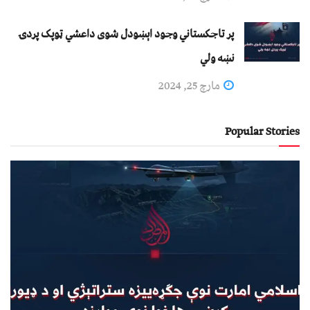
پر تاجکستاني وجود اېښودل شوی داعشي ټوپک پردۍ
نښه ولي
مارچ 25, 2024
Popular Stories