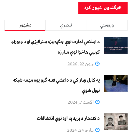
وروستي
تبصرې
مشهور
د اسلامي امارت نوې جګړه‌ییزه ستراتېژي او د ډیورنډ
کرښې هاخوا نوې مبارزه
جون 22, 2026
په کابل ښار کې د داعشي فتنه ګرو يوه مهمه شبکه
نيول شوې
اگست 7, 2024
د کندهار د برید په اړه نوي انکشافات
مارچ 24, 2024