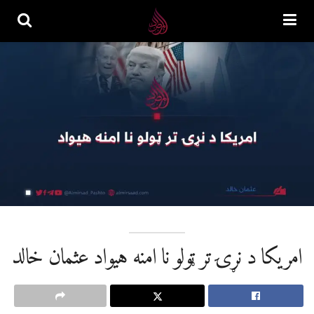
امریکا د نړۍ تر ټولو نا امنه هیواد عثمان خالد