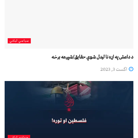
سیاسي لیکني
د داعش په اړه نا ليدل شوي حقايق/شپږمه برخه
اگست 3, 2023
جهادي لیکني