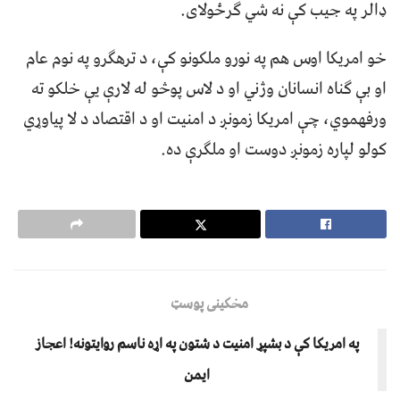
ډالر په جیب کې نه شي ګرځولای.
خو امریکا اوس هم په نورو ملکونو کې، د ترهګرو په نوم عام
او بې ګناه انسانان وژني او د لاس پوڅو له لارې یې خلکو ته
ورفهموي، چې امریکا زمونږ د امنیت او د اقتصاد د لا پیاوړي
کولو لپاره زمونږ دوست او ملګرې ده.
مخکینی پوسټ
په امریکا کې د بشپړ امنیت د شتون په اړه ناسم روایتونه! اعجاز
ایمن