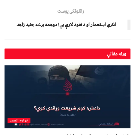
راتلونکی پوسټ
فکري استعمار او د نفوذ لارې یې! دوهمه برخه جنید زاهد
ورته
مقالې
خوارج العصر