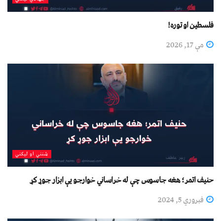
فلسطین او توره!
مې 17, 2026
شنني او لیکني
حنیف اتمر؛ هغه جاسوس چې له خراساني خوارجو یې ابزار جوړ کړ
فبروري 5, 2024