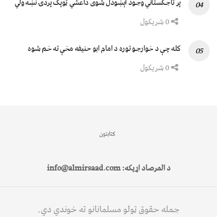
پر تاجکستاني وجود اېښودل شوی داعشي ټوپک پردۍ نښه ولي
0 شریکول
کله چې د خوارجو توره د امام ابو حنیفه مخې ته خم شوه
0 شریکول
کتابتون
د المرصاد اړیکه: info@almirsaad.com
جمله حقوق ټولو مسلمانانو ته خوندي دي.