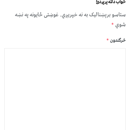
ځواب دلته پرېږدئ
ستاسو برېښناليک به نه خپريږي.
غوښتى ځایونه په نښه
شوي
*
څرگندون
*