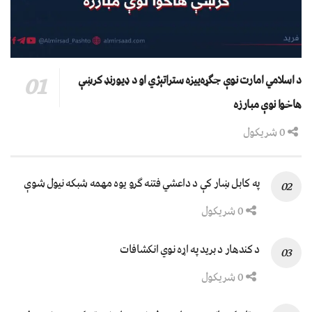
د اسلامي امارت نوې جګړه‌ییزه ستراتېژي او د ډیورنډ کرښې
هاخوا نوې مبارزه
0 شریکول
په کابل ښار کې د داعشي فتنه ګرو يوه مهمه شبکه نيول شوې
0 شریکول
د کندهار د برید په اړه نوي انکشافات
0 شریکول