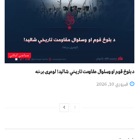
سیاسي لیکني
د بلوڅ قوم او وسلوال مقاومت تاریخي شالید! لومړۍ برخه
فبروري 10, 2026