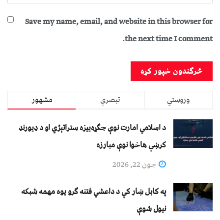
Save my name, email, and website in this browser for
the next time I comment.
وروستي
تبصرې
مشهور
د اسلامي امارت نوې جګړه‌ییزه ستراتېژي او د ډیورنډ
کرښې هاخوا نوې مبارزه
جون 22, 2026
په کابل ښار کې د داعشي فتنه ګرو يوه مهمه شبکه
نيول شوې