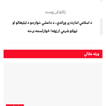
راتلونکی پوسټ
د اسلامي امارت پر وړاندې، د داعشي خوارجو د تبليغاتو او
نیوکو شرعي ارزونه! څوارلسمه برخه
ورته
مقالې