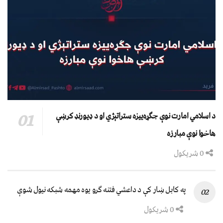
د اسلامي امارت نوې جګړه‌ییزه ستراتېژي او د ډیورنډ کرښې
هاخوا نوې مبارزه
0 شریکول
په کابل ښار کې د داعشي فتنه ګرو يوه مهمه شبکه نيول شوې
0 شریکول