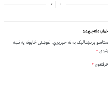
ځواب دلته پرېږدئ
ستاسو برېښناليک به نه خپريږي.
غوښتى ځایونه په نښه
شوي
*
څرگندون
*