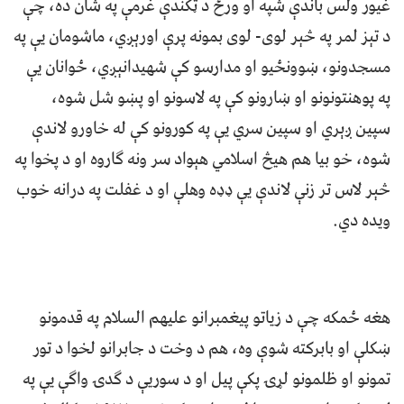
غیور ولس باندې شپه او ورځ د ټکندې غرمې په شان ده، چې
د تېز لمر په څېر لوی- لوی بمونه پرې اورېږي، ماشومان یې په
مسجدونو، ښوونځیو او مدارسو کې شهیدانېږي، ځوانان یې
په پوهنتونونو او ښارونو کې په لاسونو او پښو شل شوه،
سپین ږېري او سپین سري یې په کورونو کې له خاورو لاندې
شوه، خو بیا هم هیڅ اسلامي هېواد سر ونه ګاروه او د پخوا په
څېر لاس تر زنې لاندې یې ډډه وهلې او د غفلت په درانه خوب
ویده دي.
هغه ځمکه چې د زیاتو پیغمبرانو علیهم السلام په قدمونو
ښکلې او بابرکته شوې وه، هم د وخت د جابرانو لخوا د تور
تمونو او ظلمونو لړۍ پکې پیل او د سوریې د ګدۍ واګې یې په