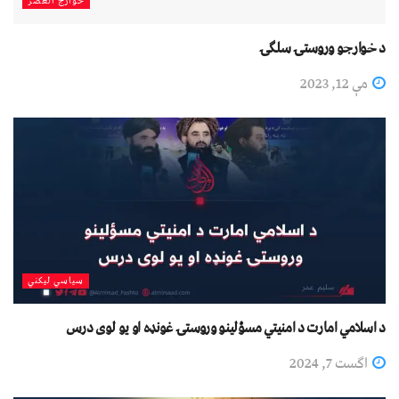
خوارج العصر
د خوارجو وروستۍ سلګۍ
مې 12, 2023
سیاسي لیکني
د اسلامي امارت د امنیتي مسؤلینو وروستۍ غونډه او یو لوی درس
اگست 7, 2024