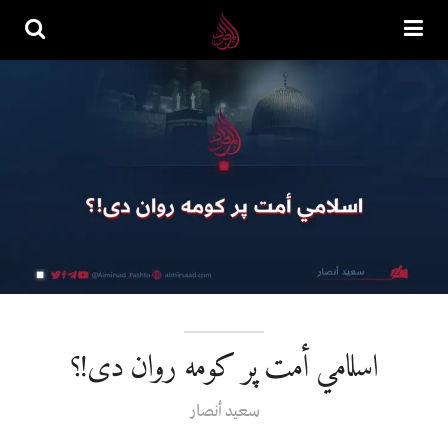
اسلامي أمت پر کومه روان دی!؟
سعید أنصار