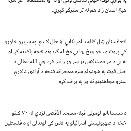
په یوازې توګه خپلې ساندې وهي او د “وا معتصماه” غږ سره
هیڅ انسان زاد هم نه تر سترګو کېږي.
افغانستان شل کاله د امریکايي اشغال لاندې په سپېرو خاورو
کې پروت و، خو هیڅ چا یې مخ له ګردونو څخه پاک نه کړ او
نه یې د مرحمت لاس پر سر ور راتېر کړ، چې الله تعالی د
خپل قوت په ښودولو سره معجزانه فتحه د آزادۍ د لارې
ستړو مجاهدینو ته ور په برخه کړه.
د مسلمانانو لومړنۍ قبله مسجد الأقصی نژدې له ۷۰ کلنو
څخه د صهیونیستي اسرائیلو په لاس کې لوېدلې او د فلسطین