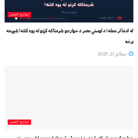
خوارج العصر
له ادعا تر عمله؛ د اوسني عصر د خوارجو شرمناکه کړنو ته یوه کتنه! شپږمه
برخه
جولای 13, 2025
خوارج العصر