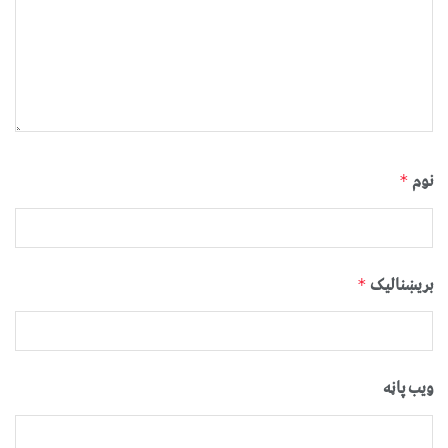
نوم
*
بریښنالیک
*
ویب پاڼه