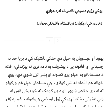
پوځي رژیم د سیمې ناامنۍ ته لاره هواري
د نن ورځې اربکیان؛ د پاکستان راتلونکی بحران!
یهود او عیسویان په خپل دې جنګي تاکتیک کې د بریا حد ته
رسېدلي او ځانونه یې د پیشرفت په نامه نړۍ ته پېژندلي، ځکه
د مسلمانانو په خپلو پړو لاسونه او پښې تړل شوي دي، یوې
خواته هم اقدام نه شي کولای، چې مسلمان خپل غم ورکولو
ته نه دی خلاص شوی، نو د بل کومک ته خو بیخي لاس نه
شي غځولی، ځکه نړۍ کې ټول اسلامي هېوادونه د غم په ټغر