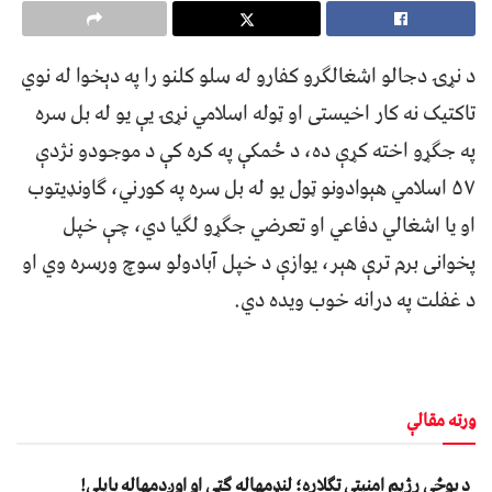
د نړۍ دجالو اشغالګرو کفارو له سلو کلنو را په دېخوا له نوي
تاکتیک نه کار اخیستی او ټوله اسلامي نړۍ یې یو له بل سره
په جګړو اخته کړې ده، د ځمکې په کره کې د موجودو نژدې
۵۷ اسلامي هېوادونو ټول یو له بل سره په کورني، ګاونډیتوب
او یا اشغالي دفاعي او تعرضي جګړو لګیا دي، چې خپل
پخوانی برم ترې هېر، یوازې د خپل آبادولو سوچ ورسره وي او
د غفلت په درانه خوب ویده دي.
ورته مقالې
د پوځي رژیم امنیتي تګلاره؛ لنډمهاله ګټې او اوږدمهاله پایلې!