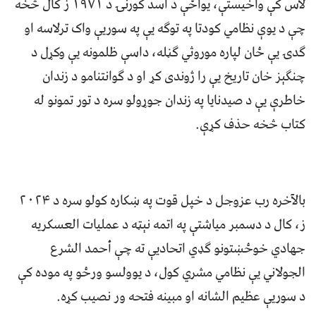
لاس کې واخیستې، یواځې د اسد کورنۍ د ۱۹۷۱ ز کال څخه
چې د یوې نظامي کودتا په توګه یې په سوریې واک ترلاسه او
ګدۍ یې ځان لپاره موروثي ګڼله، داسې ظلمونه یې وکړل د
چنګېز خان تاریخ یې را ژوندی کړ او د ګوانتنامو د زندان
خاطرې یې د صیدنایا په زندان جوړولو سره د تور تمونو له
کتاب څخه حذف کړې.
بالآخره رب عزوجل د خپل قوت په ښکاره کولو سره د ۲۰۲۴
ز، کال د دسمبر میاشتې په اتمه نېټه د عملیات العسکریه
جهادي خوځښتونو ګډي اتحادیې ته چې أحمد الشرع
الجولاني یې نظامي مشري کول، د یوولسو ورځو په موده کې
د سوریې عظیم الشانه او مبینه فتحه ور نصیب کړه.