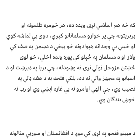
که څه هم اسلامي نړۍ ویده ده، هر څومره ظلمونه او
بربریتونه چې پر خوارو مسلمانانو کېږي، دوی یې تماشه کوي
او ځینې بې وجدانه هېوادونه خو بیخي د دښمن په صف کې
ولاړ او د مسلمان په ځپلو کې پوره ونډه اخلي، خو لوی
څښتن عزوجل ټولي نړۍ ته وښودله، چې بریا په ډېرښت او د
اسبابو په مجهز والي نه ده، بلکې فتحه به د هغه ډلې په
نصیب وي، چې الهي اوامرو ته یې غاړه اېښي وي او رب ته
خوښ بندګان وي.
د مبینو فتحو په لړۍ کې موږ د افغانستان او سوریې مثالونه