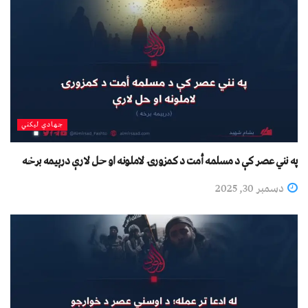
جهادي لیکني
په نني عصر کې د مسلمه أمت د کمزورۍ لاملونه او حل لارې درېیمه برخه
دسمبر 30, 2025