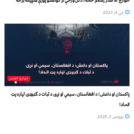
خوارج له صدر إسلام څخه، د نن ورځې تر دواعشو پورې/شپږمه برخه
مې 4, 2023
خوارج العصر
پاکستان او داعش؛ د افغانستان، سیمې او نړۍ د ثبات د ګډوډۍ لپاره پټ
اتحاد!
نوومبر 1, 2025