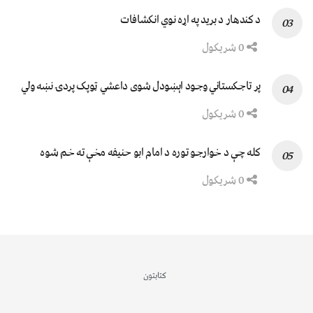
د کندهار د برید په اړه نوي انکشافات
0 شریکول
پر تاجکستاني وجود اېښودل شوی داعشي ټوپک پردۍ نښه ولي
0 شریکول
کله چې د خوارجو توره د امام ابو حنیفه مخې ته خم شوه
0 شریکول
کتابتون