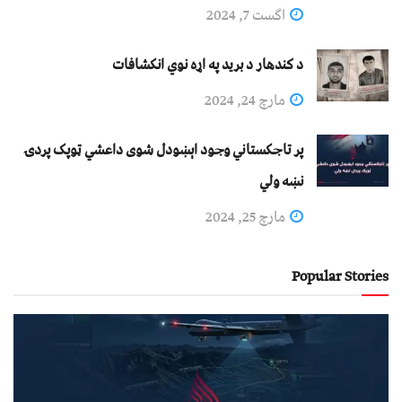
اگست 7, 2024
د کندهار د برید په اړه نوي انکشافات
مارچ 24, 2024
پر تاجکستاني وجود اېښودل شوی داعشي ټوپک پردۍ
نښه ولي
مارچ 25, 2024
Popular Stories