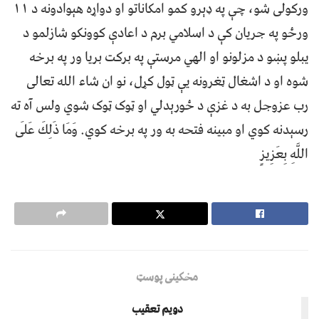
ورکولی شو، چې په ډېرو کمو امکاناتو او دواړه هېوادونه د ۱۱
ورځو په جریان کې د اسلامي برم د اعادې کوونکو شازلمو د
یبلو پښو د مزلونو او الهي مرستې په برکت بریا ور په برخه
شوه او د اشغال ټغرونه یې ټول کړل، نو ان شاء الله تعالی
رب عزوجل به د غزې د ځورېدلي او ټوک ټوک شوي ولس آه ته
رسېدنه کوي او مبینه فتحه به ور په برخه کوي. وَمَا ذَلِكَ عَلَى
اللَّهِ بِعَزِيزٍ
مخکینی پوسټ
دویم تعقیب