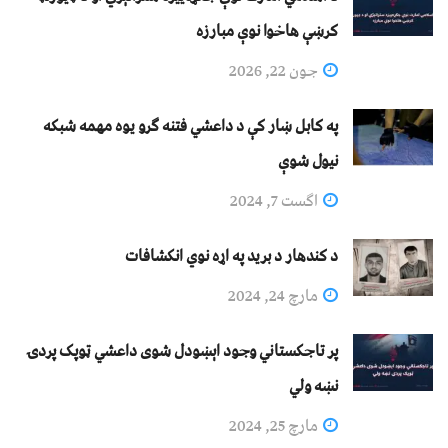
کرښې هاخوا نوې مبارزه
جون 22, 2026
په کابل ښار کې د داعشي فتنه ګرو يوه مهمه شبکه
نيول شوې
اگست 7, 2024
د کندهار د برید په اړه نوي انکشافات
مارچ 24, 2024
پر تاجکستاني وجود اېښودل شوی داعشي ټوپک پردۍ
نښه ولي
مارچ 25, 2024