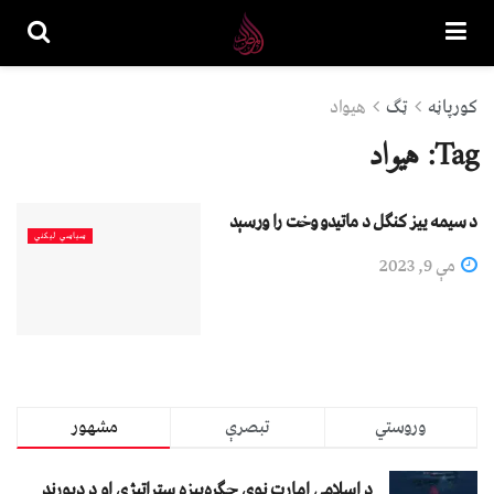
کورپاڼه
ټګ
هیواد
Tag:
هیواد
د سیمه ییز کنګل د ماتیدو وخت را ورسېد
سیاسي لیکني
مې 9, 2023
وروستي
تبصرې
مشهور
د اسلامي امارت نوې جګړه‌ییزه ستراتېژي او د ډیورنډ