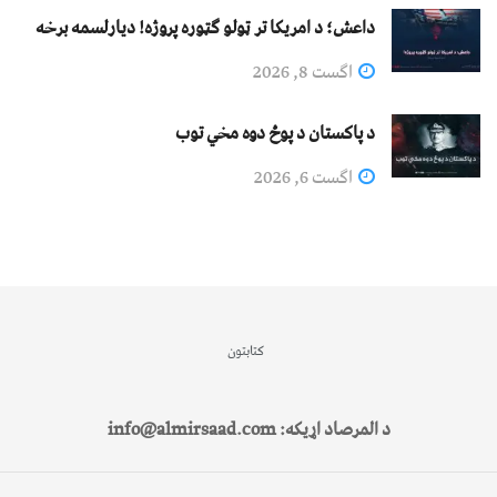
داعش؛ د امریکا تر ټولو ګټوره پروژه! دیارلسمه برخه
اگست 8, 2026
د پاکستان د پوځ دوه مخي توب
اگست 6, 2026
کتابتون
د المرصاد اړیکه: info@almirsaad.com