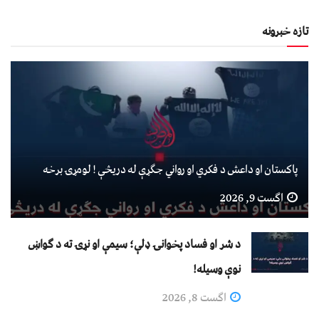
تازه خبرونه
پاکستان او داعش د فکري او رواني جګړې له دریڅې ! لومړۍ برخه
اگست 9, 2026
د شر او فساد پخوانۍ ډلې؛ سیمې او نړۍ ته د ګواښ
نوې وسیله!
اگست 8, 2026