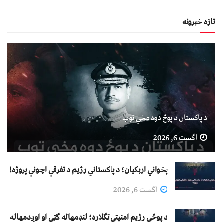
تازه خبرونه
د پاکستان د پوځ دوه مخي توب
اگست 6, 2026
پخواني اربکیان؛ د پاکستاني رژیم د تفرقې اچونې پروژه!
اگست 6, 2026
د پوځي رژیم امنیتي تګلاره؛ لنډمهاله ګټې او اوږدمهاله