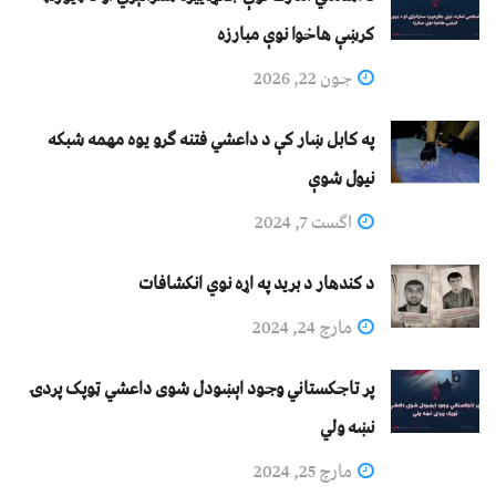
کرښې هاخوا نوې مبارزه
جون 22, 2026
په کابل ښار کې د داعشي فتنه ګرو يوه مهمه شبکه
نيول شوې
اگست 7, 2024
د کندهار د برید په اړه نوي انکشافات
مارچ 24, 2024
پر تاجکستاني وجود اېښودل شوی داعشي ټوپک پردۍ
نښه ولي
مارچ 25, 2024