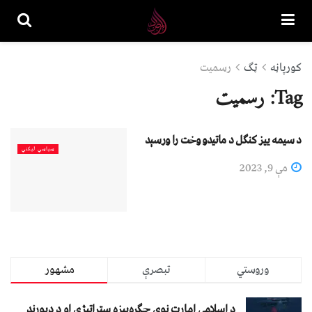
کورپاڼه
ټګ
رسمیت
Tag:
رسمیت
د سیمه ییز کنګل د ماتیدو وخت را ورسېد
سیاسي لیکني
مې 9, 2023
وروستي
تبصرې
مشهور
د اسلامي امارت نوې جګړه‌ییزه ستراتېژي او د ډیورنډ