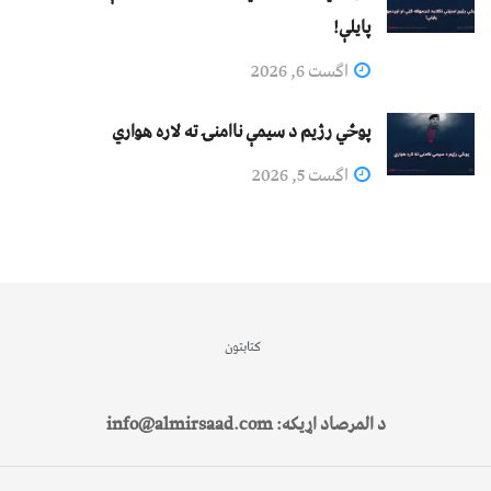
پایلې!
اگست 6, 2026
پوځي رژیم د سیمې ناامنۍ ته لاره هواري
اگست 5, 2026
کتابتون
د المرصاد اړیکه: info@almirsaad.com