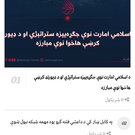
د اسلامي امارت نوې جګړه‌ییزه ستراتېژي او د ډیورنډ کرښې
هاخوا نوې مبارزه
0 شریکول
په کابل ښار کې د داعشي فتنه ګرو يوه مهمه شبکه نيول شوې
0 شریکول