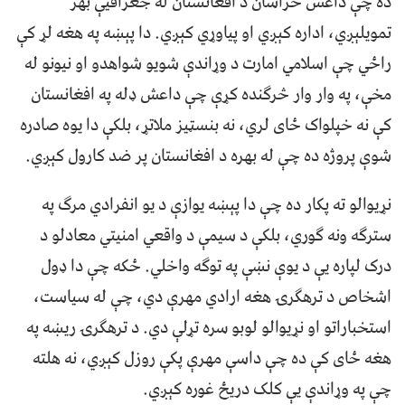
ده چې داعش خراسان د افغانستان له جغرافیې بهر
تمویلېږي، اداره کېږي او پیاوړي کېږي. دا پېښه په هغه لړ کې
راځي چې اسلامي امارت د وړاندې شویو شواهدو او نیونو له
مخې، په وار وار څرګنده کړې چې داعش ډله په افغانستان
کې نه خپلواک ځای لري، نه بنسټیز ملاتړ، بلکې دا یوه صادره
شوې پروژه ده چې له بهره د افغانستان پر ضد کارول کېږي.
نړیوالو ته پکار ده چې دا پېښه یوازې د یو انفرادي مرګ په
سترګه ونه ګوري، بلکې د سیمې د واقعي امنیتي معادلو د
درک لپاره یې د یوې نښې په توګه واخلي. ځکه چې دا ډول
اشخاص د ترهګرۍ هغه ارادي مهرې دي، چې له سیاست،
استخباراتو او نړیوالو لوبو سره تړلې دي. د ترهګرۍ ریښه په
هغه ځای کې ده چې داسې مهرې پکې روزل کېږي، نه هلته
چې په وړاندې یې کلک دریځ غوره کېږي.