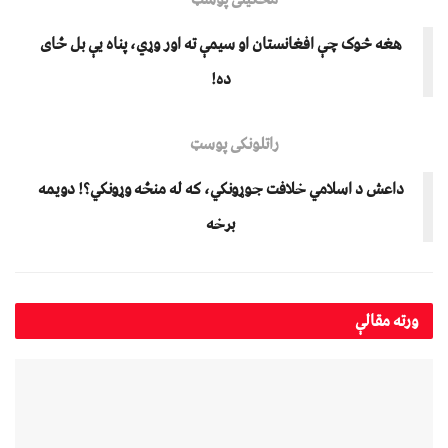
هغه څوک چې افغانستان او سیمې ته اور وړي، پناه یې بل ځای
ده!
راتلونکی پوسټ
داعش د اسلامي خلافت جوړونکي، که له منځه وړونکي؟! دویمه
برخه
ورته
مقالې