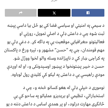
د سیمې په امنیتي او سیاسي فضا کې یو ځل بیا داسې پېښه
ثبت شوه چې د داعش ډلې د اصلي تمویل، روزنې او
فعالیتونو جغرافیایي موقعیت يې په ډاګه کړ. د دغې ډلې یو
مهم قومندان، چې په “حسن” مشهور و، تېره ورځ د پاکستان
په کراچۍ ښار کې د ناپېژانده وسله‌ والو لخوا ووژل شو.
حسن د خیبر پښتونخوا د پېښور اوسېدونکی و، او له اوږدې
مودې راهیسې یې د داعش په لیکو کې کلیدي رول لوباوه.
نوموړی د خپلې ډلې له هغو کسانو څخه و، چې د
استخباراتي، تنظیمي او بریدیزو عملیاتو په ساحو کې یې
ځانګړی مهارت درلود، او پر همدې اساس د داعش دننه د یو