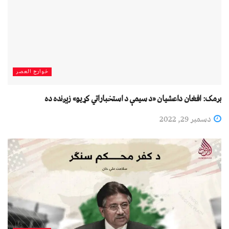
خوارج العصر
برمک: افغان داعشیان «د سیمې د استخباراتي کړیو» زېږنده ده
دسمبر 29, 2022