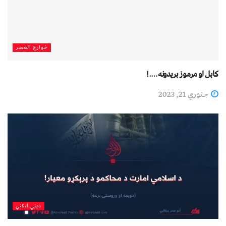
خوارج العصر
کابل او مرموز بريدونه….!
جنوري 21, 2023
دیني لیکني