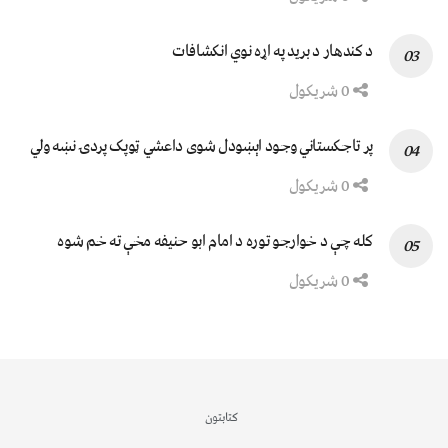
د کندهار د برید په اړه نوي انکشافات
0 شریکول
پر تاجکستاني وجود اېښودل شوی داعشي ټوپک پردۍ نښه ولي
0 شریکول
کله چې د خوارجو توره د امام ابو حنیفه مخې ته خم شوه
0 شریکول
کتابتون