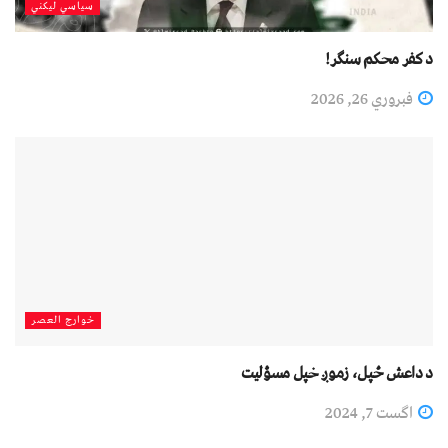
سیاسي لیکني
د کفر محکم سنګر!
فبروري 26, 2026
خوارج العصر
د داعش ځپل، زموږ خپل مسؤلیت
اگست 7, 2024