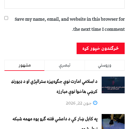
Save my name, email, and website in this browser for
the next time I comment.
وروستي
تبصرې
مشهور
د اسلامي امارت نوې جګړه‌ییزه ستراتېژي او د ډیورنډ
کرښې هاخوا نوې مبارزه
جون 22, 2026
په کابل ښار کې د داعشي فتنه ګرو يوه مهمه شبکه