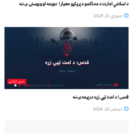
د اسلامي امارت د محاکمو د پرېکړو معیار! دویمه او وروستۍ برخه
جنوري 11, 2025
دیني لیکني
قدس؛ د امت ټپي زړه درېیمه برخه
دسمبر 16, 2024