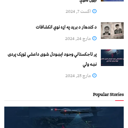
نيول شوې
اگست 7, 2024
د کندهار د برید په اړه نوي انکشافات
مارچ 24, 2024
پر تاجکستاني وجود اېښودل شوی داعشي ټوپک پردۍ
نښه ولي
مارچ 25, 2024
Popular Stories