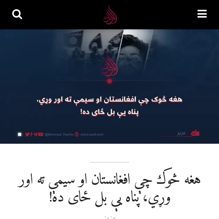
هغه څوک چې افغانستان او سیمې ته اور
وړي، پناه یې بل ځای ده!
عزیز