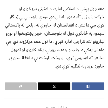
دغه ډول پېښې د اسلامي امارت د امنیتي دریځونو او
څرګندونو ژور تأیید دی. له اوږدې مودې راهیسې یې ټینګار
کړی چې داعش د افغانستان له خاورې نه، بلکې له پاکستاني
سیمو، په ځانګړي ډول له بلوچستان، خیبر پښتونخوا او نورو
ښارونو لکه کراچۍ اداره کېږي. دا ټول هغه مرکزونه دي چې
داعش په‌کې د جلب و جذب، روزنې، پناه ځایونو او تمویل
منابعو ته لاسرسی لري، او وخت ناوخت یې د افغانستان پر
خاوره بریدونه تنظیم کړي دي.
مخکینی پوسټ