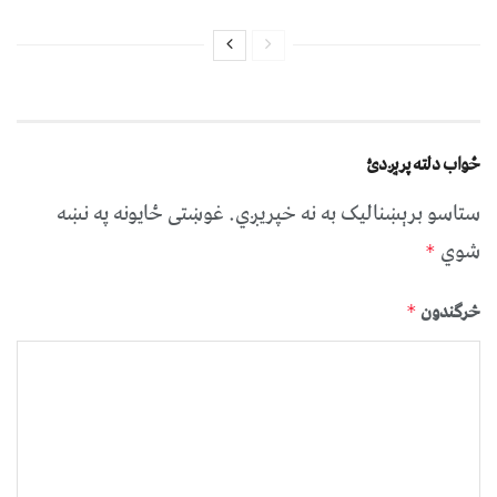
ځواب دلته پرېږدئ
ستاسو برېښناليک به نه خپريږي.
غوښتى ځایونه په نښه
شوي
*
څرگندون
*