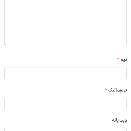
نوم
*
بریښنالیک
*
ویب پاڼه