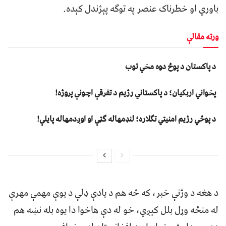
باوري او خطرناک عنصر په توګه پېژندل کېده.
ورته مقالې
د پاکستان د پوځ دوه مخي توب
پخواني اربکیان؛ د پاکستاني رژیم د تفرقې اچونې پروژه!
د پوځي رژیم امنیتي تګلاره؛ لنډمهاله ګټې او اوږدمهاله پایلې!
د هغه د وژنې خبر، که څه هم د یادې ډلې د یوې مهمې مهرې
له منځه وړل بلل کېږي، خو له دې هاخوا دا یوه بله نښه هم