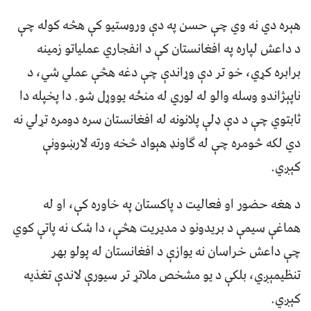
هېره دي نه وي چې حسن په دې وروستیو کې هڅه کوله چې
د داعش لپاره په افغانستان کې د انفجاري عملیاتو زمینه
برابره کړي، خو تر دې وړاندې چې دغه هڅې عملي شي، د
ناپېژاندو وسله‌ والو له لوري له منځه یووړل شو. دا پخپله دا
ثابتوي چې د دې ډلې پلانونه له افغانستان سره دومره تړلي نه
دي لکه څومره چې له ګاونډ هېواد څخه ورته لارښوونې
کېږي.
د هغه حضور او فعالیت د پاکستان په خاوره کې، او له
هماغې سیمې د بریدونو د مدیریت هڅې، دا شک نه پاتې کوي
چې داعش خراسان نه یوازې د افغانستان له پولو بهر
تنظیمېږي، بلکې د یو مشخص ملاتړ تر سیورې لاندې تغذیه
کېږي.