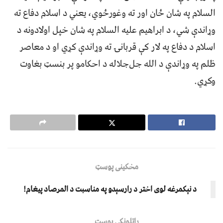
السلام په شان ځان اور ته وغورځوي، یعني د اسلام دفاع ته
وړاندې شي، د ابراهیم علیه السلام په شان خپل اولادونه د
اسلام د دفاع په لار کې قربانۍ ته وړاندې کړي او د معاصر
ظلم په وړاندې د الله جل‌جلاله د احکامو پر بنسټ بغاوت
وکړي.
مخکینی پوسټ
د نېکمرغه لوی اختر د رارسېدو په مناسبت د المرصاد پیغام!
راتلونکی پوسټ