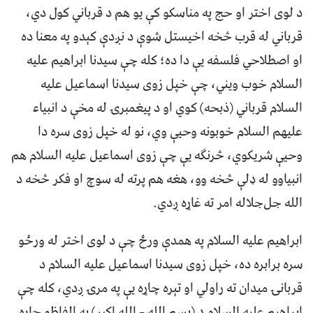
د لوی اختر او حج په مناسکو کې یو هم د قرباني کول دي،
قرباني له قرب څخه اخیستل شوې د نږدې کېدو په معنا ده
او اصطلاحي فلسفه یې دا ده؛ کله چې سیدنا ابراهیم علیه
السلام خوب ویني، چې خپل زوی سیدنا اسماعیل علیه
السلام قرباني (ذبحه) کوي او د پیغمبرۍ له مخې د انبیاء
علیهم السلام خوبونه وحیې وي، نو له خپل زوی سره دا
وحیې شریکوي، څرنګه یې چې زوی اسماعیل علیه السلام هم
انبیاوو له ډلې څخه وو، هغه هم پرته له سوچ او فکر څخه د
الله جل‌جلاله امر ته غاړه ږدي.
ابراهیم علیه السلام په همدې ورځ چې د لوی اختر له ورځو
سره برابره ده، خپل زوی سیدنا اسماعیل علیه السلام د
قربانۍ میدان ته راولي او تېره چاړه یې په مرۍ ږدي، کله چې
ابراهیم علیه السلام د (بسم الله – الله اکبر) په الفاظو چاړه