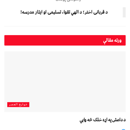
د قربانۍ اختر؛ د الهي تقوا، تسلیمۍ او ایثار مدرسه!
ورته
مقالې
خوارج العصر
د داعش په اړه خلک څه وايي