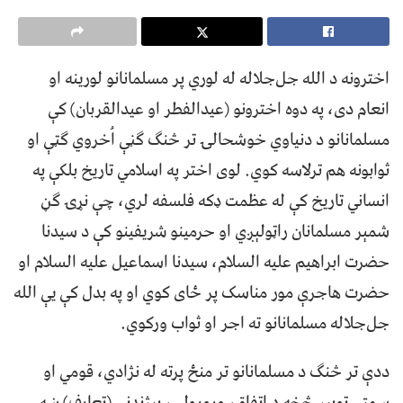
اخترونه د الله جل‌جلاله له لوري پر مسلمانانو لورینه او
انعام دی، په دوه اخترونو (عیدالفطر او عیدالقربان) کې
مسلمانانو د دنیاوي خوشحالۍ تر څنګ ګڼې اُخروي ګټې او
ثوابونه هم ترلاسه کوي. لوی اختر په اسلامي تاریخ بلکې په
انساني تاریخ کې له عظمت ډکه فلسفه لري، چې نړۍ ګڼ
شمېر مسلمانان راټولېږي او حرمینو شریفینو کې د سیدنا
حضرت ابراهیم علیه السلام، سیدنا اسماعیل علیه السلام او
حضرت هاجرې مور مناسک پر ځای کوي او په بدل کې یې الله
جل‌جلاله مسلمانانو ته اجر او ثواب ورکوي.
ددې تر څنګ د مسلمانانو تر منځ پرته له نژادي، قومي او
سمتي توپیر څخه د اتفاق، ورورولۍ، پېژندنې (تعارف) ښه