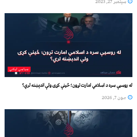
سپتمبر 27, 2023
سیاسي لیکني
له روسیې سره د اسلامي امارت تړون؛ ځینې کړۍ ولې اندېښنه لري؟
جون 7, 2026