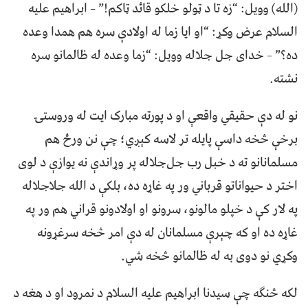
(الله) وويل: “زه تا د ټولو خلكو قائد ټاكم!” – ابراهيم علیه
السلام عرض وکړ: “او ايا زما له اولادې سره هم همدا وعده
ده؟” – خدای جل جلاله وويل: “زما وعده له ظالمانو سره
نشته.
نو له دې حقیقي واقعې او د پورته مبارک ایت له وروستۍ
برخې څخه داسې پایله تر لاسه کېږي؛ چې نن ورځ هم
مسلمانانو ته د خبل رب جل‌جلاله پر وړاندې نه یوازې د لوی
اختر د حیواناتو قرباني ور په غاړه ده، بلکې د الله جلاجلاله
په لار کې د خپلو مالونو، سرونو او اولادونو قراني هم ور په
غاړه ده او که چېرې مسلمانان له دې امر څخه سرغړونه
وکړي نو دوی به له ظالمانو څخه شي.
لکه څنګه چې سیدنا ابراهیم علیه السلام د نمرود او د هغه د