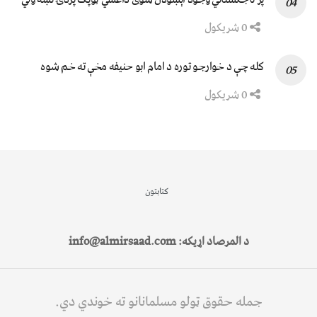
0 شریکول
کله چې د خوارجو توره د امام ابو حنیفه مخې ته خم شوه
0 شریکول
کتابتون
د المرصاد اړیکه: info@almirsaad.com
جمله حقوق ټولو مسلمانانو ته خوندي دي.