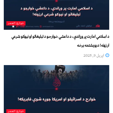
خوارج العصر
د اسلامي امارت پر وړاندې، د داعشي خوارجو د تبليغاتو او نیوکو شرعي
ارزونه! درويشتمه برخه
اپریل 9, 2025
خوارج العصر