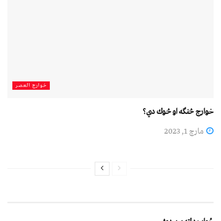
خوارج العصر
خوارج څنګه او څوك دي؟
مارچ 1, 2023