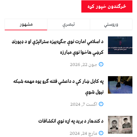
وروستي
تبصرې
مشهور
د اسلامي امارت نوې جګړه‌ییزه ستراتېژي او د ډیورنډ
کرښې هاخوا نوې مبارزه
جون 22, 2026
په کابل ښار کې د داعشي فتنه ګرو يوه مهمه شبکه
نيول شوې
اگست 7, 2024
د کندهار د برید په اړه نوي انکشافات
مارچ 24, 2024