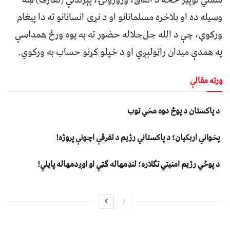
وسیله ده او بلاخره مسلمانانو او د نړۍ انسانانو ته دا پیغام
ورکوي، چې د الله جل‌جلاله حضور ته به یوه ورځ همداسې
په همدې میدان راټولېږي او د خپلو کړنو حساب به ورکوي.
ورته مقالې
د پاکستان د پوځ دوه مخي توب
پخواني اربکیان؛ د پاکستاني رژیم د تفرقې اچونې پروژه!
د پوځي رژیم امنیتي تګلاره؛ لنډمهاله ګټې او اوږدمهاله پایلې!