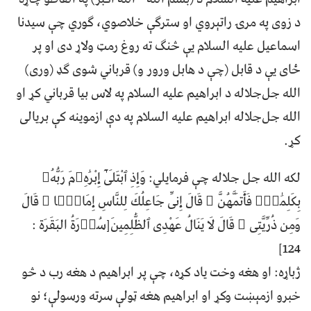
د زوی په مرۍ راتېروي او سترګې خلاصوي، ګوري چې سیدنا
اسماعیل علیه السلام یې څنګ ته روغ رمټ ولاړ دی او پر
ځای یې د قابل (چې د هابل ورور و) قرباني شوی ګډ (وری)
الله جل‌جلاله د ابراهیم علیه السلام په لاس بیا قرباني کړ او
الله جل‌جلاله ابراهیم علیه السلام په دې ازموینه کې بریالی
کړ.
لکه الله جل جلاله چې فرمایلي: وَإِذِ ٱبْتَلَىٰٓ إِبْرَٰهِۦمَ رَبُّهُۥ
بِكَلِمَٰتٍۢ فَأَتَمَّهُنَّ ۖ قَالَ إِنِّى جَاعِلُكَ لِلنَّاسِ إِمَامًۭا ۖ قَالَ
وَمِن ذُرِّيَّتِى ۖ قَالَ لَا يَنَالُ عَهْدِى ٱلظَّٰلِمِينَ[سُوۡرَةُ البَقَرَة :
124]
ژباړه: او هغه وخت یاد کړه، چې پر ابراهيم د هغه رب د څو
خبرو ازمېښت وکړ او ابراهيم هغه ټولې سرته ورسولې؛ نو