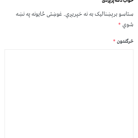
ځواب دلته پرېږدئ
ستاسو برېښناليک به نه خپريږي.
غوښتى ځایونه په نښه
شوي
*
څرگندون
*