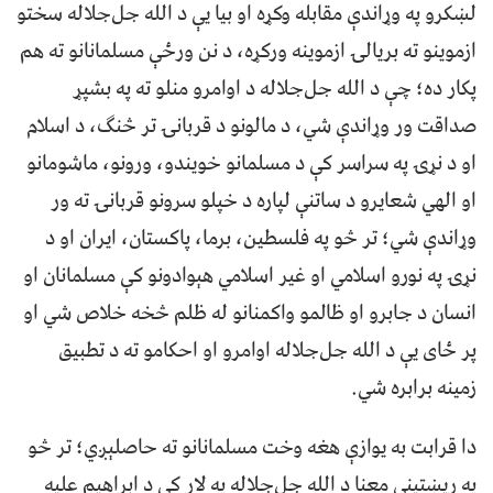
لښکرو په وړاندې مقابله وکړه او بیا یې د الله جل‌جلاله سختو
ازموینو ته بریالۍ ازموینه ورکړه، د نن ورځې مسلمانانو ته هم
پکار ده؛ چې د الله جل‌جلاله د اوامرو منلو ته په بشپړ
صداقت ور وړاندې شي، د مالونو د قربانۍ تر څنګ، د اسلام
او د نړۍ په سراسر کې د مسلمانو خویندو، ورونو، ماشومانو
او الهي شعایرو د ساتنې لپاره د خپلو سرونو قربانۍ ته ور
وړاندې شي؛ تر څو په فلسطین، برما، پاکستان، ایران او د
نړۍ په نورو اسلامي او غیر اسلامي هېوادونو کې مسلمانان او
انسان د جابرو او ظالمو واکمنانو له ظلم څخه خلاص شي او
پر ځای یې د الله جل‌جلاله اوامرو او احکامو ته د تطبیق
زمینه برابره شي.
دا قرابت به یوازې هغه وخت مسلمانانو ته حاصلېږي؛ تر څو
په ریښتينې معنا د الله جل‌جلاله په لار کې د ابراهیم علیه