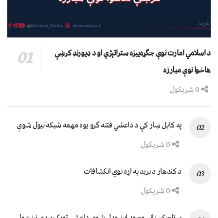
د اسلامي امارت نوې جګړه‌ییزه ستراتېژي او د ډیورنډ کرښې
هاخوا نوې مبارزه
0 شریکول
په کابل ښار کې د داعشي فتنه ګرو يوه مهمه شبکه نيول شوې
0 شریکول
د کندهار د برید په اړه نوي انکشافات
0 شریکول
پر تاجکستاني وجود اېښودل شوی داعشي ټوپک پردۍ نښه ولي