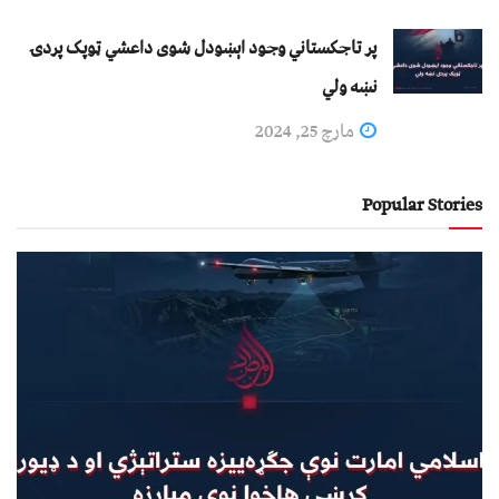
پر تاجکستاني وجود اېښودل شوی داعشي ټوپک پردۍ
نښه ولي
مارچ 25, 2024
Popular Stories