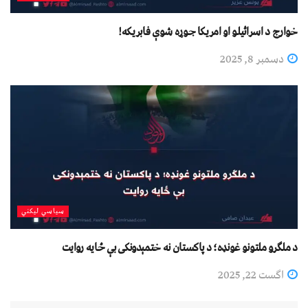
خوارج د اسرائیلو او امریکا جوړه شوې فابریکه!
دسمبر 8, 2025
سیاسي لیکني
د ملګرو ملتونو غونډه؛ د پاکستان نه ختمېدونکی بې ځایه روایت
اگست 22, 2025