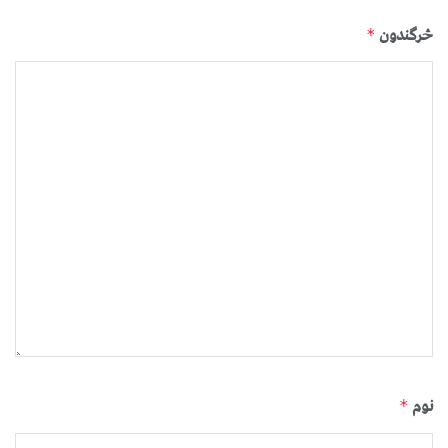
څرگندون
*
نوم
*