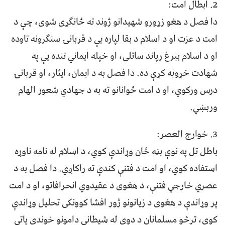
2.⁠ ⁠ابطال امت:
دا فصل د هغو زړورو شهیدانو ژوند ته ځانګړی شوی، چې د
امت د عزت او د اسلام د بقا لپاره یې د قربانۍ سنګرونه تاوده
او د اسلام بیرغ رپاند ساتلی، او خپله ايماني تنده يې په
شهادت خړوبه کړې ده. دا فصل به د ایمان، ایثار، او قربانۍ
درس ورکوي، او د امت ځوانانو ته به د جهادي شعور الهام
وربښي.
3.⁠ ⁠خوارج العصر:
باطل تل په نوې بڼه ځان وړاندې کوي، د اسلام له نامه ناوړه
استفاده کوي، او امت د فتنې کندې ته راکاږي. دا فصل به د
عصري خارجي فتنې، د هغوی د عقیدوي انحرافاتو، او د امت
پر وړاندې د هغوی د زیانونو ژور افشا کوونکی تحلیل وړاندې
کوي، ترڅو مسلمانان د دوی له شیطاني دامونو خوندي پاتې