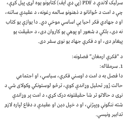
سرلیک لاندې د PDF (پي ډي ایف) کتابونو یوه لړۍ پیل کړې،
چې د امت د ځوانانو د ذهنونو سالمه رغونه، د عقیدې ساتنه،
او د جهادي فکر احیا یې اساسي موخې دي. دا یوازې یو کتاب
نه دی، بلکې د شعور او پوهې یو کاروان دی، د حقیقت یو
پیغام دی، او د فکري جهاد یو نوی سفر دی.
د “فکري ارمغان” فصلونه:
1.⁠ ⁠سرمقاله:
دا فصل به د امت د اوسني فکري، سیاسي، او اجتماعي
حالت ژور تحلیل وړاندې کوي، ترڅو لوستونکي وکولای شي د
نړۍ د حالاتو تر شا حقیقتونه درک کړي، د امت پر وړاندې
شته ننګونې وپېژني، او د خپل دین او عقیدې د دفاع لپاره لازم
تدابیر ونیسي.