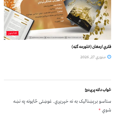
کتابتون
فکري ارمغان (څلورمه ګڼه)
جنوري 27, 2026
ځواب دلته پرېږدئ
ستاسو برېښناليک به نه خپريږي.
غوښتى ځایونه په نښه
شوي
*