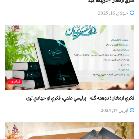
فکري ارمغان – درېیمه ګڼه
جولای 16, 2025
کتابتون
فکري ارمغان؛ دوهمه ګڼه – پرلپسې علمي، فکري او جهادي لړۍ
اپریل 17, 2025