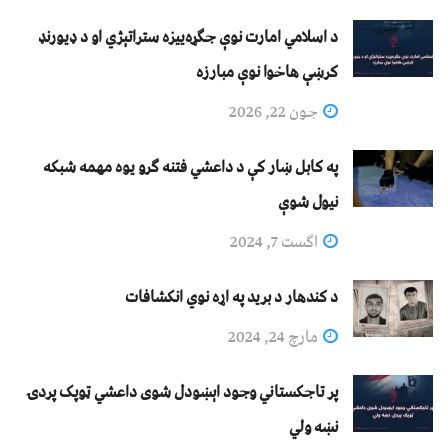
د اسلامي امارت نوې جګړه‌ییزه ستراتېژي او د ډیورنډ
کرښې هاخوا نوې مبارزه
جون 22, 2026
په کابل ښار کې د داعشي فتنه ګرو يوه مهمه شبکه
نيول شوې
اگست 7, 2024
د کندهار د برید په اړه نوي انکشافات
مارچ 24, 2024
پر تاجکستاني وجود اېښودل شوی داعشي ټوپک پردۍ
نښه ولي