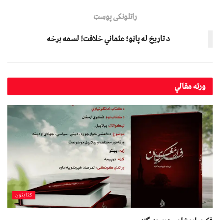
راتلونکی پوسټ
د تاریخ له پاڼو؛ عثماني خلافت! لسمه برخه
ورته
مقالې
کتابتون