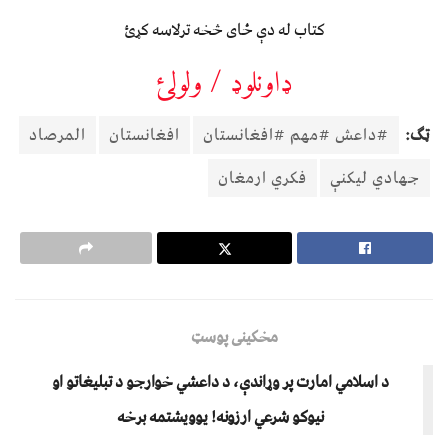
کتاب له دې ځای څخه ترلاسه کړئ
ډاونلوډ / ولولئ
ټګ:
#داعش #مهم #افغانستان
افغانستان
المرصاد
جهادي لیکنې
فکري ارمغان
مخکینی پوسټ
د اسلامي امارت پر وړاندې، د داعشي خوارجو د تبليغاتو او
نیوکو شرعي ارزونه! یوویشتمه برخه