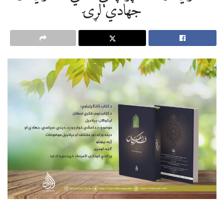
جهادي لړۍ