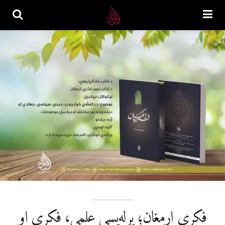
فکري ارمغان؛ پرله‌پسې علمي، فکري او