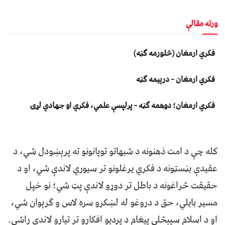
ورته مقالې
فکري ارمغان (څلورمه ګڼه)
فکري ارمغان – درېیمه ګڼه
فکري ارمغان؛ دوهمه ګڼه – پرلپسې علمي، فکري او جهادي لړۍ
کله چې د امت ذهنونه د شبهاتو توپانونو ته پرېښودل شي، د
عقیدې بڼسټونه د فکري یرغلونو تر سیوري لاندې شي، او د
حقیقت څراغونه د باطل تر دوړو لاندې پټ شي؛ نو خپل
مسیر بایلي، حق د دروغو له لښکرو سره لاس و ګرېوان شي،
او د اسلام سپېڅلی پیغام د پردیو افکارو تر تیارو لاندې راشي.