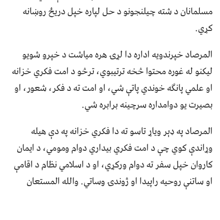
مسلمانان د شته چیلنجونو د حل لپاره خپل دریځ روښانه
کړي.
المرصاد خپرندويه اداره دا لړۍ هره میاشت د خپرو شويو
لیکنو له غوره محتوا څخه ترتیبوي، ترڅو د امت فکري خزانه
او علمي پانګه خوندي پاتې شي، او امت ته د فکر، شعور، او
بصیرت یو دوامداره سرچینه برابره شي.
المرصاد په ډېر وياړ تاسو ته دا فکري خزانه په دې هیله
وړاندې کوي چې د امت فکري بیداري دوام ومومي، د ایمان
کاروان خپل سفر ته دوام ورکړي، او د اسلامي نظام د اقامې
او ساتنې روحیه راپیدا او ژوندۍ وساتي. والله المستعان