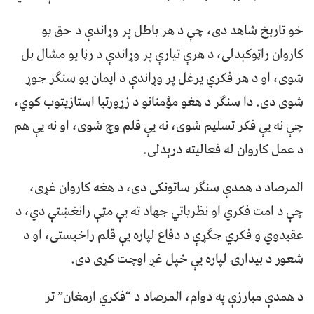
خو تاریخ شاهد دی، چې د هر باطل پر وړاندې د حق یو
کاروان راټوکېدلی، د هرې تیارې پر وړاندې د رڼا یو مشال بل
شوی، او د هر فکري یرغل پر وړاندې د ایمان یو سنګر جوړ
شوی دی. دا سنګر د هغو مؤمنانو د زړورتیا استازیتوب کوي،
چې نه یې فکر تسلیم شوی، نه یې قلم وچ شوی، او نه یې هم
د عمل کاروان له فعالیته درېدلی.
المرصاد د همدې سنګر ساتونکی دی، د هغه کاروان غړی،
چې د امت فکري او نظرياتي جهاد ته یې مټې رانغښتې دي، د
عقیدوي و فکري جګړې د دفاع لپاره یې قلم راخیستی، او د
شعور د بیدارۍ لپاره یې خپل غږ اوچت کړی دی.
د همدې مبارزې په دوام، المرصاد د “فکري ارمغان” تر