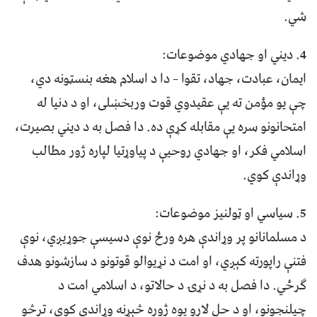
شي.
4.⁠ ⁠دیني او جهادي موضوعات:
ایمان، عبادت، جهاد، تقوا – دا د اسلام هغه بنسټونه دي،
چې یو مؤمن ته یې عقیدوي قوت وربخښلی، او د دنیا له
امتحانونو سره یې مقابله کړې ده. دا فصل به د دیني بصیرت،
اسلامي فکر، او جهادي روحیې د پیاوړتیا لپاره ژور مطالب
وړاندې کوي.
5.⁠ ⁠سیاسي او ټولنیز موضوعات:
د مسلمانانو پر وړاندې هره ورځ نوې دسیسې جوړیږي، نوې
فتنې راپورته کېږي، او امت د نړيوالو قوتونو د سازشونو هدف
ګرځي. دا فصل به د نړۍ د حالاتو، د اسلامي امت د
چیلنجونو، او د حل لارو یوه ژوره څېړنه وړاندې کوي، ترڅو