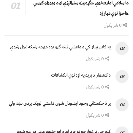
د اسلامي امارت نوې جګړه‌ییزه ستراتېژي او د ډیورنډ کرښې
هاخوا نوې مبارزه
0 شریکول
په کابل ښار کې د داعشي فتنه ګرو يوه مهمه شبکه نيول شوې
0 شریکول
د کندهار د برید په اړه نوي انکشافات
0 شریکول
پر تاجکستاني وجود اېښودل شوی داعشي ټوپک پردۍ نښه ولي
0 شریکول
کله چې د خوارجو توره د امام ابو حنیفه مخې ته خم شوه