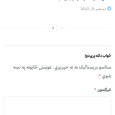
دسمبر 31, 2022
ځواب دلته پرېږدئ
ستاسو برېښناليک به نه خپريږي.
غوښتى ځایونه په نښه
شوي
*
څرگندون
*