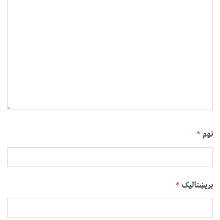
نوم
*
بریښنالیک
*