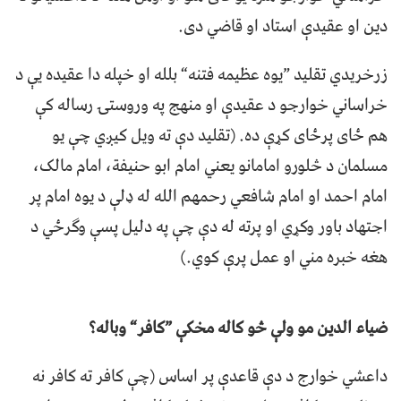
دین او عقیدې استاد او قاضي دی.
زرخریدي تقلید ”یوه عظیمه فتنه“ بلله او خپله دا عقیده یې د
خراساني خوارجو د عقیدې او منهج په وروستۍ رساله کې
هم ځای پرځای کړې ده. (تقلید دې ته ویل کیږي چې یو
مسلمان د څلورو امامانو یعني امام ابو حنیفة، امام مالک،
امام احمد او امام شافعي رحمهم الله له ډلې د یوه امام پر
اجتهاد باور وکړي او پرته له دې چې په دلیل پسې وګرځي د
هغه خبره مني او عمل پرې کوي.)
ضياء الدین مو ولې څو کاله مخکې ”کافر“ وباله؟
داعشي خوارج د دې قاعدې پر اساس (چې کافر ته کافر نه