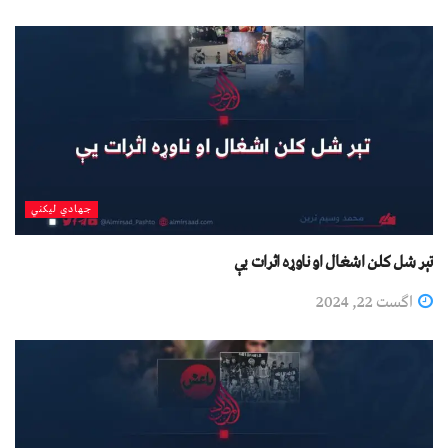
جهادي لیکني
تېر شل کلن اشغال او ناوړه اثرات یې
اگست 22, 2024