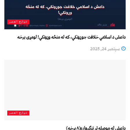
خوارج العصر
داعش د اسلامي خلافت جوړونکي، که له منځه وړونکي! لومړۍ برخه
سپتمبر 24, 2025
خوارج العصر
داعش له موصله تر ننګرهاره(۸ برخه)