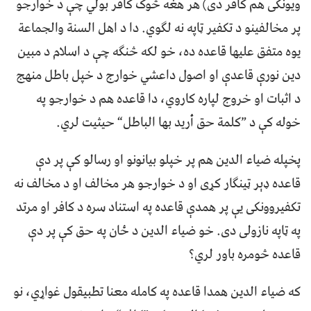
ویونکی هم کافر دی) هر هغه څوک کافر بولي چې د خوارجو
پر مخالفینو د تکفیر ټاپه نه لګوي. دا د اهل السنة والجماعة
یوه متفق علیها قاعده ده، خو لکه څنګه چې د اسلام د مبین
دین نورې قاعدې او اصول داعشي خوارج د خپل باطل منهج
د اثبات او خروج لپاره کاروي، دا قاعده هم د خوارجو په
خوله کې د ”کلمة حق أرید بها الباطل“ حیثیت لري.
پخپله ضياء الدین هم پر خپلو بیانونو او رسالو کې پر دې
قاعده ډېر ټینګار کړی او د خوارجو هر مخالف او د مخالف نه
تکفیروونکی یې پر همدې قاعده په استناد سره د کافر او مرتد
په ټاپه نازولی دی. خو ضياء الدین د ځان په حق کې پر دې
قاعده څومره باور لري؟
که ضياء الدین همدا قاعده په کامله معنا تطبیقول غواړي، نو