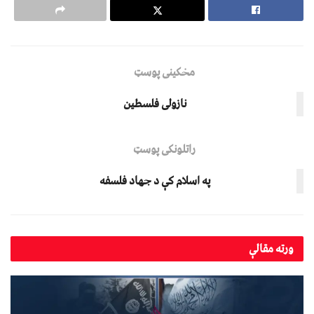
مخکینی پوسټ
نازولی فلسطين
راتلونکی پوسټ
په اسلام کې د جهاد فلسفه
ورته
مقالې