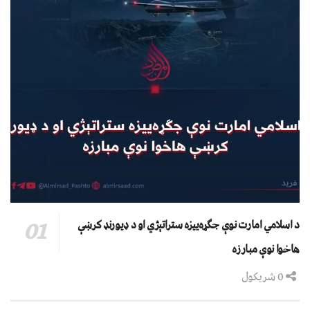
د اسلامي امارت نوې جګړه‌ییزه ستراتېژي او د ډیورنډ کرښې
هاخوا نوې مبارزه
0 شریکول