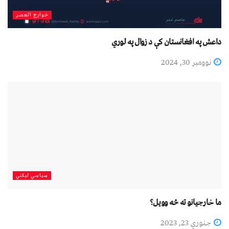
خوارج العصر
داعش په افغانستان کې د زوال په لوري
نوومبر 30, 2024
سیاسي لیکني
ما خارجیانو ته څه وویل؟
جنوري 23, 2023