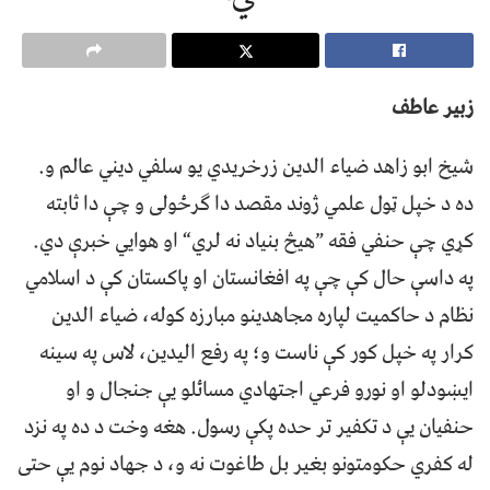
زبیر عاطف
شیخ ابو زاهد ضياء الدین زرخریدي یو سلفي دیني عالم و.
ده د خپل ټول علمي ژوند مقصد دا ګرځولی و چې دا ثابته
کړي چې حنفي فقه ”هیڅ بنیاد نه لري“ او هوايي خبرې دي.
په داسې حال کې چې په افغانستان او پاکستان کې د اسلامي
نظام د حاکمیت لپاره مجاهدینو مبارزه کوله، ضياء الدین
کرار په خپل کور کې ناست و؛ په رفع الیدین، لاس په سینه
ايښودلو او نورو فرعي اجتهادي مسائلو یې جنجال و او
حنفیان یې د تکفیر تر حده پکې رسول. هغه وخت د ده په نزد
له کفري حکومتونو بغیر بل طاغوت نه و، د جهاد نوم یې حتی