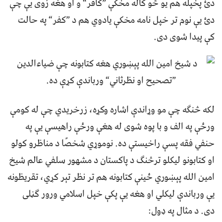
دئ پخپله هم یو څو کاله مخکې ”کافر“ و او هغه زوی یې چې
دئ یې نوم تر خپل نامه مخکې یادوي هم د ”کفر“ په حالت
کې پیدا شوی دی.
لکه څنګه چې مو وړاندې اشاره وکړه، زرخریدي چې له کومې
ورځې په الف و با پوه شوی له هغې ورځې راهیسې یې په
حنفي فقه پسې راخیستې ده. نوموړي شخصًا د مناظرو کولو
او کتابونو لیکلو ترڅنګ د پاکستان د مشهور سلفي عالم شیخ
امین الله پېښوري ځینې کتابونه هم تر نظر تېر کړي، تقریظونه
یې ورباندې لیکلي او هغه یې پکې خپل اسلامي ورور ګڼلی
دی. د مثال په ډول: