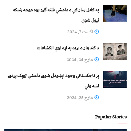
په کابل ښار کې د داعشي فتنه ګرو يوه مهمه شبکه
نيول شوې
اگست 7, 2024
د کندهار د برید په اړه نوي انکشافات
مارچ 24, 2024
پر تاجکستاني وجود اېښودل شوی داعشي ټوپک پردۍ
نښه ولي
مارچ 25, 2024
Popular Stories