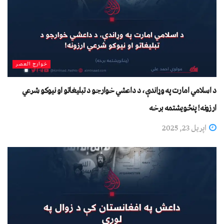
خوارج العصر
د اسلامي امارت په وړاندې، د داعشي خوارجو د تبليغاتو او نیوکو شرعي
ارزونه! پنځویشتمه برخه
اپریل 23, 2025