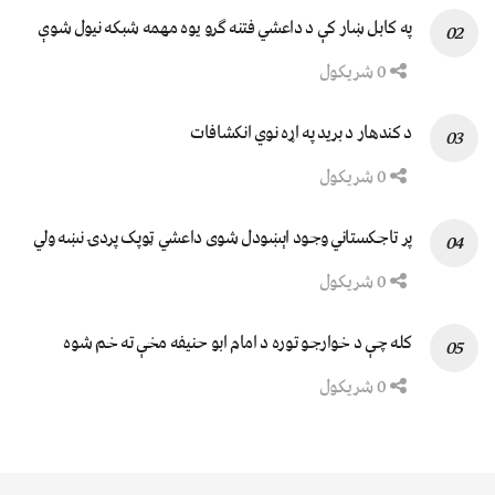
په کابل ښار کې د داعشي فتنه ګرو يوه مهمه شبکه نيول شوې
0 شریکول
د کندهار د برید په اړه نوي انکشافات
0 شریکول
پر تاجکستاني وجود اېښودل شوی داعشي ټوپک پردۍ نښه ولي
0 شریکول
کله چې د خوارجو توره د امام ابو حنیفه مخې ته خم شوه
0 شریکول