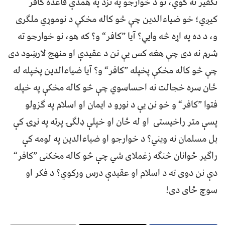
تکفیر نه کوي، نو د خوارجو په نزد په همدې قاعده کافر
کیږي؛ خو ضياءالدین چې څو کاله مخکې د نوموړي ملګری
و، د ده په اړه څه وايي؟ آیا ”کافر“ و؟ که هو، نو خوارجو ته
شرم نه دی چې هغه کس یې نن د عقیدې او منهج لارښود دی
چې څو کاله مخکې پخپله ”کافر“ و؟ آیا ضياءالدین پخپله له
ځان سره خجالت نه احساسوي چې څو کاله مخکې په خپله
فتوا ”کافر“ و خو نن یې د نورو د ایمان او اسلام په ګزولو
پسې متر راخیستی او له ځان او خپلې ډلګۍ پرته په نړۍ کې
بل مسلمان نه ویني؟ د خوارجو او ضیاءالدین په لومه کې
راګیر ځوانان څنګه زغملای شي چې څو کاله مخکنی ”کافر“
دې نن دوی ته د اسلام او عقیدې درس ورکوي؟ د فکر او
سوچ ځای دی!