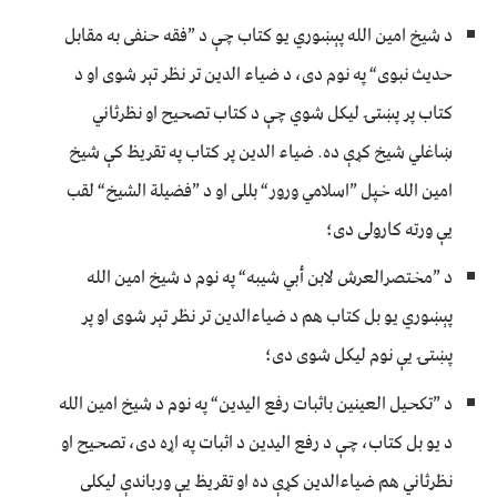
د شیخ امین الله پېښوري یو کتاب چې د ”فقه حنفی به مقابل
حدیث نبوی“ په نوم دی، د ضياء الدین تر نظر تېر شوی او د
کتاب پر پښتۍ لیکل شوي چې د کتاب تصحیح او نظرثاني
ښاغلي شیخ کړې ده. ضياء الدین پر کتاب په تقریظ کې شیخ
امین الله خپل ”اسلامي ورور“ بللی او د ”فضیلة الشیخ“ لقب
یې ورته کارولی دی؛
د ”مختصرالعرش لابن أبي شیبه“ په نوم د شیخ امین الله
پېښوري یو بل کتاب هم د ضياءالدین تر نظر تېر شوی او پر
پښتۍ یې نوم لیکل شوی دی؛
د ”تکحیل العینین باثبات رفع الیدین“ په نوم د شیخ امین الله
د یو بل کتاب، چې د رفع الیدین د اثبات په اړه دی، تصحیح او
نظرثاني هم ضياءالدین کړې ده او تقریظ یې ورباندې لیکلی