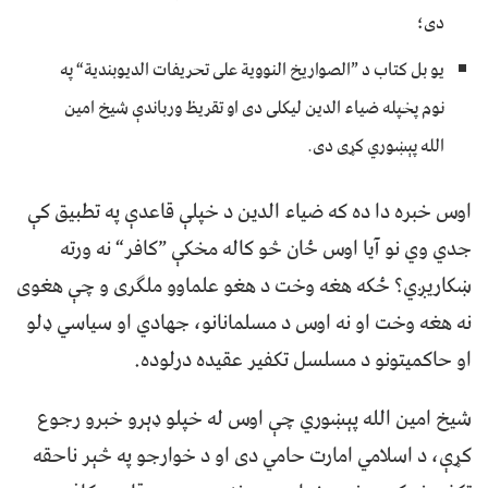
دی؛
یو بل کتاب د ”الصواریخ النوویة علی تحریفات الدیوبندیة“ په
نوم پخپله ضياء الدین لیکلی دی او تقریظ ورباندې شیخ امین
الله پېښوري کړی دی.
اوس خبره دا ده که ضياء الدین د خپلې قاعدې په تطبیق کې
جدي وي نو آیا اوس ځان څو کاله مخکې ”کافر“ نه ورته
ښکاریږي؟ ځکه هغه وخت د هغو علماوو ملګری و چې هغوی
نه هغه وخت او نه اوس د مسلمانانو، جهادي او سیاسي ډلو
او حاکمیتونو د مسلسل تکفیر عقیده درلوده.
شیخ امین الله پېښوري چې اوس له خپلو ډېرو خبرو رجوع
کړې، د اسلامي امارت حامي دی او د خوارجو په څېر ناحقه