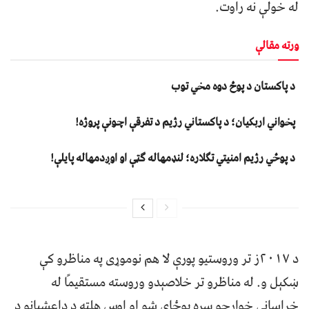
له خولې نه راوت.
ورته مقالې
د پاکستان د پوځ دوه مخي توب
پخواني اربکیان؛ د پاکستاني رژیم د تفرقې اچونې پروژه!
د پوځي رژیم امنیتي تګلاره؛ لنډمهاله ګټې او اوږدمهاله پایلې!
د ۲۰۱۷ز تر وروستیو پورې لا هم نوموړی په مناظرو کې
ښکېل و. له مناظرو تر خلاصېدو وروسته مستقیمًا له
خراساني خوارجو سره یوځای شو او اوس هلته د داعشیانو د