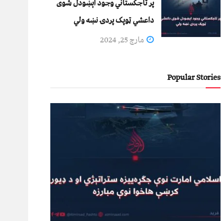
پر تاجکستاني وجود اېښودل شوی
داعشي ټوپک پردۍ نښه ولي
مارچ 25, 2024
Popular Stories