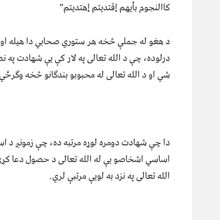
کاالنجوم بأیهم إقتدیتم إهتدیتم”
د هغو له جملې څخه هر ستوري صحابي دا هیله او 
درلوده، چې د الله تعالی په لار کې یې شهادت په 
شي او د الله تعالی له محبوبو بندګانو څخه وګرځي
دا چې شهادت دومره لوړه مرتبه ده، چې زمونږ د اس
اساسي اشخاصو یې له الله تعالی د حصول دعا کړې؛ 
الله تعالی په نزد به لویې مرتبې لري.