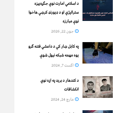
د اسلامي امارت نوې جګړه‌ییزه
ستراتېژي او د ډیورنډ کرښې هاخوا
نوې مبارزه
جون 22, 2026
په کابل ښار کې د داعشي فتنه ګرو
يوه مهمه شبکه نيول شوې
اگست 7, 2024
د کندهار د برید په اړه نوي
انکشافات
مارچ 24, 2024