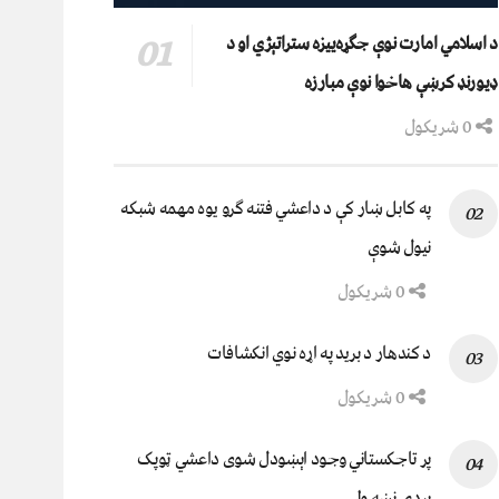
د اسلامي امارت نوې جګړه‌ییزه ستراتېژي او د
ډیورنډ کرښې هاخوا نوې مبارزه
0 شریکول
په کابل ښار کې د داعشي فتنه ګرو يوه مهمه شبکه
نيول شوې
0 شریکول
د کندهار د برید په اړه نوي انکشافات
0 شریکول
پر تاجکستاني وجود اېښودل شوی داعشي ټوپک
پردۍ نښه ولي