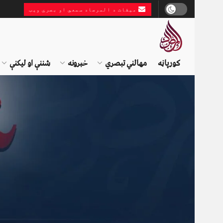
میقات د المرصاد سمعي او بصري ویب
کورپاڼه
مهالني تبصري
خبرونه
شننې او لیکنې