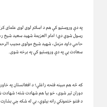
په دې وروستیو کې هم د اسلام لوی لوی علمای کرام،
رسول شوي دي؛ امام العزیمة شهید سعید شیخ رحیم
حاجي داود مزمل، شهید شیخ مولوی مجیب الرحما
سعادت یې په دې وروستیو کې په برخه شوی.
که څه هم مبینه فتحه راغلې؛ د افغانستان په خاوره
دوران تیر شوی، خو بیا هم شهادت شته؛ شهادت شته
د فتنو ختمونکي رانه بیلوي، بې له شکه چې بشارت 