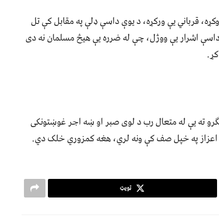
کړه، قرباني یې ورکړه، د یوې داسې ډلې په مقابل کې تل
داسې اشرار یې ووژل، چې له ضرره یې هیڅ مسلمان نه دی
کړ.
ګرو ته یې له متعال رب د لوی صبر او ښه اجر غوښتونکی
ت اعزاز په خپل صف کې ونه لري، هغه کمزوري خلک دي.
ټویټ