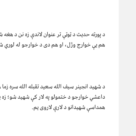
د پورته حدیث د ټوټې تر عنوان لاندې زه نن د هغ
هم یې خوارج وژل، او هم دی د خوارجو له لوري شه
د شهید انجینر سیف الله سعید تقبله الله سره زما ه
داعشي خوارجو د ختمولو په لار کې شهید شو؛ زه ی
همداسې شهیدانو د لارې لاروی یم.