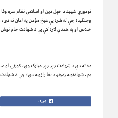
نوموړي شهید د خپل دین او اسلامي نظام سره وفا و
وجنګید؛ چې له شره یې هیڅ مؤمن په امان نه دی، 
خلاص او په همدې لاره کې یې د شهادت جام نوش 
ده ته دې د شهادت ډېر ډېر مبارک وي، کورنۍ او مل
یم، شهادتونه زمونږ د بقا رازونه دي؛ چې د شهاد
شریک