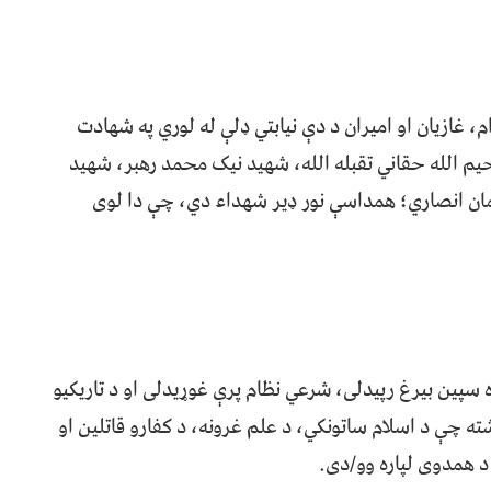
 غازیان او امیران د دې نیابتي ډلې له لوري په شهادت
 الله حقاني تقبله الله، شهید نیک محمد رهبر، شهید
ن انصاري؛ همداسې نور ډیر شهداء دي، چې دا لوی
 سپین بیرغ رپیدلی، شرعي نظام پرې غوړیدلی او د تاریکیو
 چې د اسلام ساتونکي، د علم غرونه، د کفارو قاتلین او
د همدوی لپاره وو/دی.