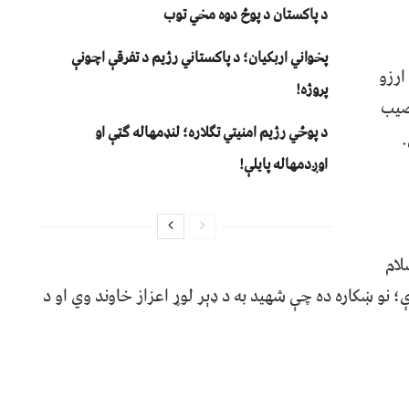
د پاکستان د پوځ دوه مخي توب
پخواني اربکیان؛ د پاکستاني رژیم د تفرقې اچونې
ارزو
پروژه!
نصیب
د پوځي رژیم امنیتي تګلاره؛ لنډمهاله ګټې او
.
اوږدمهاله پایلې!
لام
نو ښکاره ده چې شهید به د ډېر لوړ اعزاز خاوند وي او د