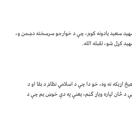
ه شهید سعید یادونه کوم، چې د خوارجو سرسخته دښمن و،
ید کړل شو، تقبله الله.
یڅ اړیکه نه وه، خو دا چې د اسلامي نظام د بقا او د
ې د ځان لپاره ویاړ ګڼم، یعنې په دې خوښ یم چې د