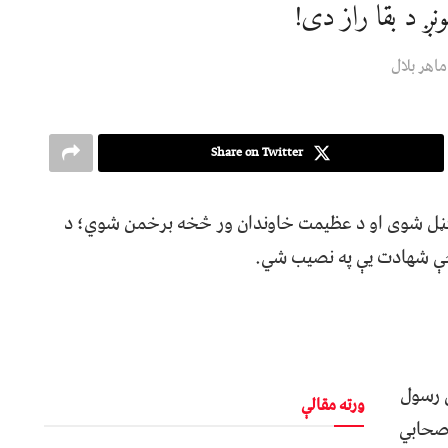
ږ د بقا راز دی!
ماهر بلال
Share on Twitter
 ګڼل شوی او د عظیمت خاوندان ور څخه برخمن شوي؛ د
 چې شهادت یې په نصیب شي.
 رسول
ورته مقالې
اصحابي