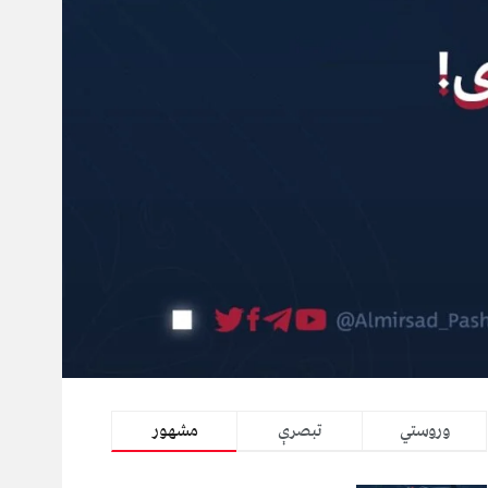
وروستي
تبصرې
مشهور