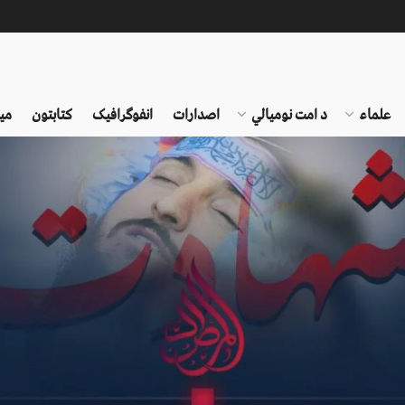
علماء
د امت نومیالي
اصدارات
انفوګرافیک
کتابتون
می