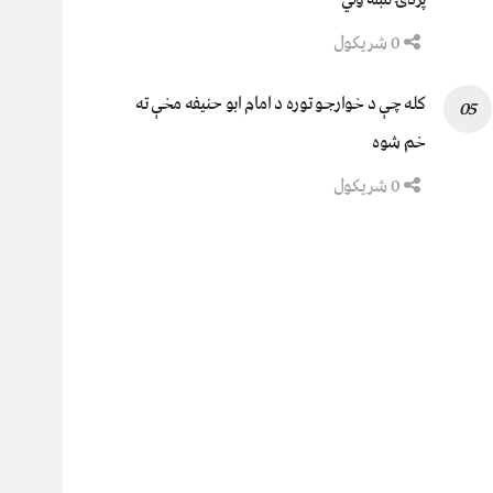
0 شریکول
کله چې د خوارجو توره د امام ابو حنیفه مخې ته
خم شوه
0 شریکول