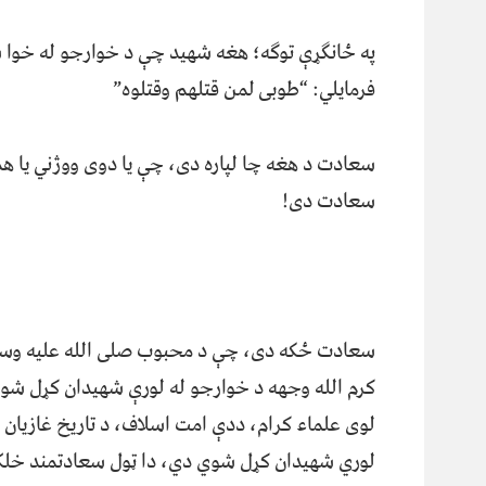
په ځانګړې توګه؛ هغه شهید چې د خوارجو له خوا 
فرمایلي: “طوبى لمن قتلهم وقتلوه”
سعادت د هغه چا لپاره دی، چې یا دوی ووژني یا ه
سعادت دی!
سعادت ځکه دی، چې د محبوب صلی الله علیه وسل
کرم الله وجهه د خوارجو له لورې شهیدان کړل شوه،
لوی علماء کرام، ددې امت اسلاف، د تاریخ غازیان 
لوري شهیدان کړل شوي دي، دا ټول سعادتمند خلک