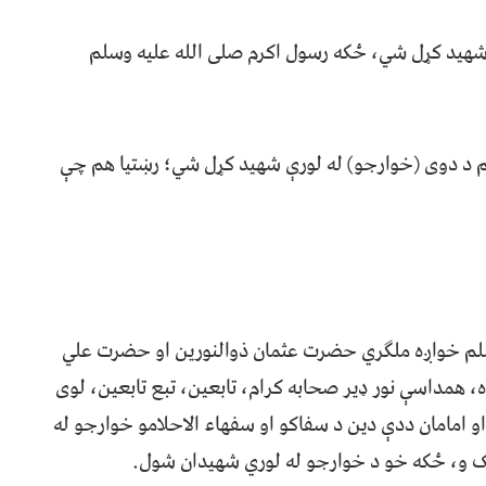
شهید کړل شي، ځکه رسول اکرم صلی الله علیه وسلم
م د دوی (خوارجو) له لورې شهید کړل شي؛ رښتیا هم چې
م خواږه ملګري حضرت عثمان ذوالنورین او حضرت علي
 همداسې نور ډیر صحابه کرام، تابعین، تبع تابعین، لوی
او امامان ددې دین د سفاکو او سفهاء الاحلامو خوارجو له
 و، ځکه خو د خوارجو له لوري شهیدان شول.