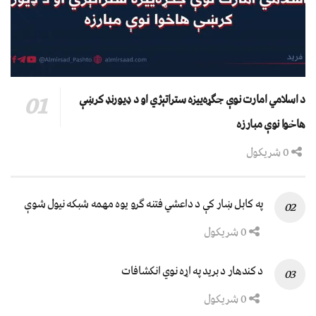
د اسلامي امارت نوې جګړه‌ییزه ستراتېژي او د ډیورنډ کرښې
هاخوا نوې مبارزه
0 شریکول
په کابل ښار کې د داعشي فتنه ګرو يوه مهمه شبکه نيول شوې
0 شریکول
د کندهار د برید په اړه نوي انکشافات
0 شریکول