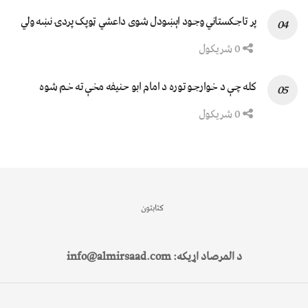
پر تاجکستاني وجود اېښودل شوی داعشي ټوپک پردۍ نښه ولي
0 شریکول
کله چې د خوارجو توره د امام ابو حنیفه مخې ته خم شوه
0 شریکول
کتابتون
د المرصاد اړیکه: info@almirsaad.com