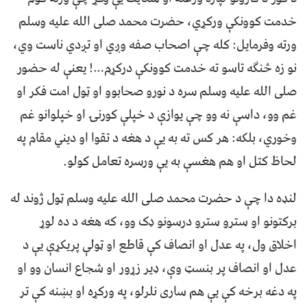
خدمت کوونکې ورکړي، حضرت محمد صلی الله علیه وسلم
ورته وفرمایل: کله چې اصحاب صفه وږي او تږدي ناست وي،
نو زه څنګه تاسو ته خدمت کوونکې درکړم…! یعنې له حضور
صلی الله علیه وسلم سره د نورو صحابوو او ټول امت فکر او
غم وو، داسې نه وو چې یوازې د خپلې کورنۍ او خپلوانو غم
وخوري، بلکه: هر کس ته به یې د هغه د تقوا او دیني مقام په
لحاظ کتل او هم هغسې به یې ورسره تعامل کولو.
لنډه دا چې د حضرت محمد صلی الله علیه وسلم ټول ژوند له
برکتونو او سترو سترو درسونو ډک وو، که هغه د ده لوړ
اخلاق ول، په عدل او انصاف کې قاطع او ټولې پریکړې یې د
عدل او انصاف پر بنسټ وې، ډیر زړور او شجاع انسان وو او
په دغه برخه کې یې هم ساری نلرلو، په ورکړه او بښنه کې تر