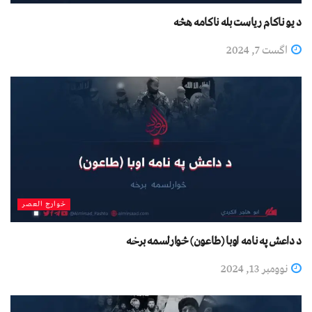
د یو ناکام ریاست بله ناکامه هڅه
اگست 7, 2024
خوارج العصر
د داعش په نامه اوبا (طاعون) څوارلسمه برخه
نوومبر 13, 2024