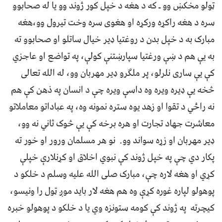
ټولو مخکښ وو ـ که د هغه د خپل کور ژوند وو یا له صحابوو
سره د هغه راکړه ورکړه او هغوی سره وخت تیرول وو،هغه
مبارک به د خپل بدن د روغتیا ډیر خیال ساتلو او صحابوو ته
به یې هم د ښې ورغتیا سپارښتنې کولې، په تواضع او عاجزي
کې یې ساری نلرلو، پر ملګرو ډیر مهربان وو، له الله تعالی
څخه یې ډیره ویره وه داسې ویره چې د انسان په ذهن کې هم
نه راځي د تقوا او زهد یوه ستره نمونه وه، په عباداتو معاملاتو
معاشرت جهاد تجارت او هره برخه کې یې څوک ثاني نه وو،
ډیر مهربان او زړه سواند وو. نو هر مسلمان ورور او خور ته
پکار دي چې په خپل ژوند کې نبوي اخلاق او کړنلارې خپلې
کړي او هغه لاره چې، مبارک صلی الله علیه وسلم د خلکو د
پوهولو لپاره غوره کړې وه هم هغه لار باید موږ ټول را ونیسو،
کیچرته په ژوند کې کومه ستونزه وي یا د خلکو د پوهولو خبره