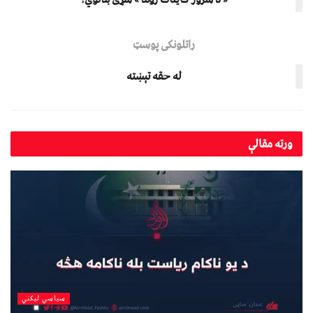
راتلونکی پوسټ
له حقه تېښته
ورته
مقالې
سیاسي لیکني