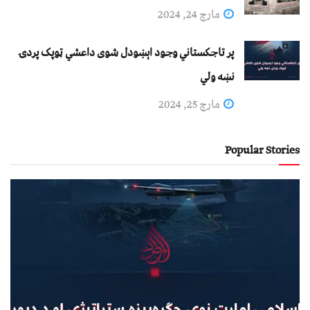
مارچ 24, 2024
پر تاجکستاني وجود اېښودل شوی داعشي ټوپک پردۍ
نښه ولي
مارچ 25, 2024
Popular Stories