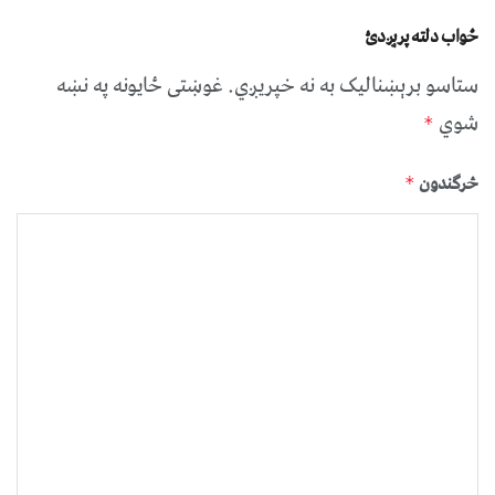
ځواب دلته پرېږدئ
ستاسو برېښناليک به نه خپريږي.
غوښتى ځایونه په نښه
شوي
*
څرگندون
*