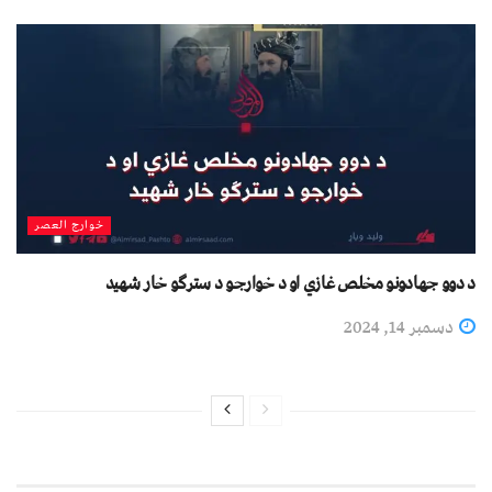
خوارج العصر
د دوو جهادونو مخلص غازي او د خوارجو د سترګو خار شهید
دسمبر 14, 2024