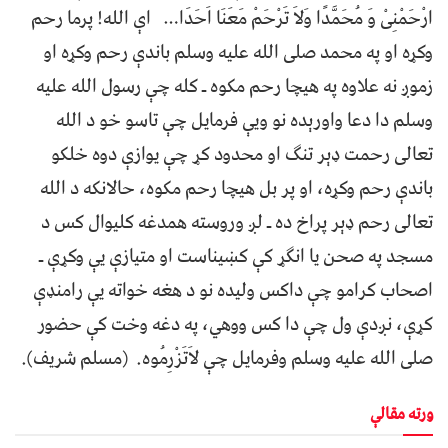
ارْحَمْنِیْ وَ مُحَمَّدًا وَلاَ تَرْحَمْ مَعَنَا اَحَدَا… اې الله! پرما رحم
وکړه او په محمد صلی الله علیه وسلم باندې رحم وکړه او
زموږ نه علاوه په هیچا رحم مکوه ـ کله چې رسول الله علیه
وسلم دا دعا واورېده نو ویې فرمایل چې تاسو خو د الله
تعالی رحمت ډېر تنګ او محدود کړ چې یوازې دوه خلکو
باندې رحم وکړه، او پر بل هیچا رحم مکوه، حالانکه د الله
تعالی رحم ډېر پراخ ده ـ لږ وروسته همدغه کلیوال کس د
مسجد په صحن یا انګړ کې کښیناست او متیازې یې وکړې ـ
اصحاب کرامو چې داکس ولیده نو د هغه خواته یې رامنډې
کړې، نږدې ول چې دا کس ووهي، په دغه وخت کې حضور
صلی الله علیه وسلم وفرمایل چې لاَتَزْرِمُوه. (مسلم شریف).
ورته مقالې