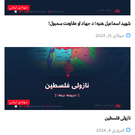
جهادي لیکني
شهید اسماعیل هنیه؛ د جهاد او مقاومت سمبول!
جولای 31, 2025
جهادي لیکني
نازولی فلسطين
فبروري 4, 2024