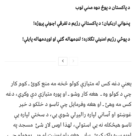
د پاکستان د پوځ دوه مخي توب
پخواني اربکیان؛ د پاکستاني رژیم د تفرقې اچونې پروژه!
د پوځي رژیم امنیتي تګلاره؛ لنډمهاله ګټې او اوږدمهاله پایلې!
یعنې دغه کس له متیازې کولو څخه مه منع کوئ ـ کوم کار
چې د کولو وه ـ هغه کار وشو ـ او پوره متیازې دې وکړي، دغه
کس مه وهئ ـ او هغه وفرمایل چې تاسو د خلکو د خیر
غوښتو او آساني لپاره رالیږلي شوي یي، د سختي لپاره یې
تاسو هیڅکله نه یي استولي، لهذا اوس لاړ شئ مسجد په
اوبو سره پاک کړئ ـ بیایې هغه راوغوښت او ویې پوهولو چې،