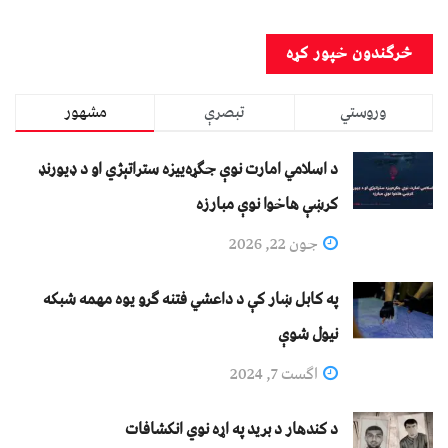
وروستي
تبصرې
مشهور
د اسلامي امارت نوې جګړه‌ییزه ستراتېژي او د ډیورنډ
کرښې هاخوا نوې مبارزه
جون 22, 2026
په کابل ښار کې د داعشي فتنه ګرو يوه مهمه شبکه
نيول شوې
اگست 7, 2024
د کندهار د برید په اړه نوي انکشافات