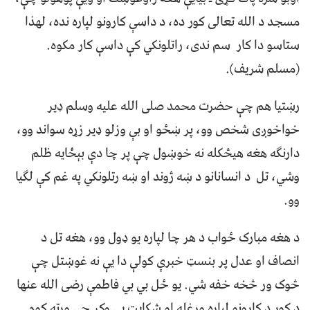
مسجد د الله تعالی کور ده، د داسې کارونو لپاره نده، لهذا
ستاسو دا کار سم ندی، راتلونکي کې داسې کار مکوه.
(مسلم شریف).
رښتیا هم چې حضرت محمد صلی الله علیه وسلم ډیر
خواخوږی شخص وو، پر ښځو او بې وزلو ډیر زړه سواند وو،
دارنګه هغه هیڅکله نه خوښول چې پر چا دې بېځایه ظلم
وشي، تل د انسانانو د ښه ژوند او ښه رتلونکي په غم کې لګیا
وو.
د هغه مبارک ځواب د هر چا لپاره یو ډول وو، هغه تل د
انصاف او عدل پر بنسټ خبرې کولې دا یې نه غوښتل چې
څوک ور څخه خفه شي. یو ځل بي بي فاطمې رضی الله عنها
د کور د کارونو لپاره ورغله او شکایت یې وکړ چې ورته کوم