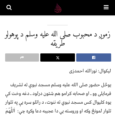
زموږ د محبوب صلی الله علیه وسلم د پوهولو
طریقه
لیکوال: نورالله احمدزی
یوځل حضور صلی الله علیه وسلم مسجد نبوي ته تشریف
فرمایلی وو ـ او صحابه کرامو هم شتون درلود ـ دغه وخت کې
یوه کلیوال کس مسجد نبوي ته ننوت، د راتلو سره یې په تلوار
تلوار لمونځ وکه او وروسته یې دا عجیبه دعا وکړه چې: اَللَّهُمَ