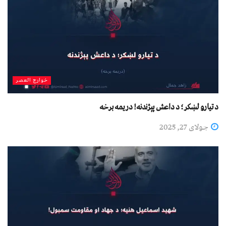
خوارج العصر
د تیارو لښکر؛ د داعش پېژندنه! دریمه برخه
جولای 27, 2025