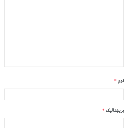
نوم
*
بریښنالیک
*