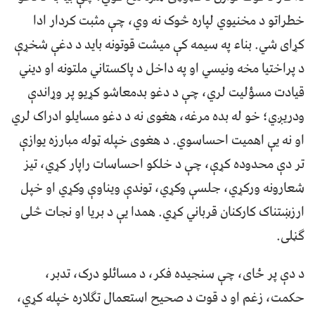
خطراتو د مخنیوي لپاره څوک نه وي، چې مثبت کردار ادا
کړای شي. بناء په سیمه کې میشت قوتونه باید د دغې شخړې
د پراختیا مخه ونیسي او په داخل د پاکستاني ملتونه او دیني
قیادت مسؤلیت لري، چې د دغو بدمعاشو کړیو پر وړاندې
ودریږي؛ خو له بده مرغه، هغوی نه د دغو مسایلو ادراک لري
او نه یې اهمیت احساسوي. د هغوی خپله ټوله مبارزه یوازې
تر دې محدوده کړې، چې د خلکو احساسات راپار کړي، تیز
شعارونه ورکړي، جلسې وکړي، توندې ویناوې وکړي او خپل
ارزښتناک کارکنان قرباني کړي. همدا یې د بریا او نجات څلی
ګڼلی.
د دې پر ځای، چې سنجیده فکر، د مسائلو درک، تدبر،
حکمت، زغم او د قوت د صحیح استعمال تګلاره خپله کړي،