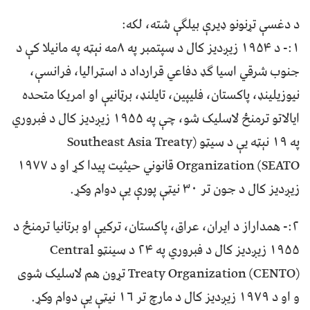
د دغسې تړنونو ډیرې بیلګې شته، لکه:
۱:- د ۱۹۵۴ زيږدیز کال د سپتمبر په ۸مه نېټه په مانیلا کې د
جنوب شرقي اسیا ګډ دفاعي قرارداد د اسټرالیا، فرانسې،
نیوزيلينډ، پاکستان، فليپين، تايلنډ، برټانيې او امريکا متحده
ايالاتو ترمنځ لاسليک شو، چې په ۱۹۵۵ زيږديز کال د فبروري
په ۱۹ نېټه یې د سيټو (Southeast Asia Treaty
Organization (SEATO قانوني حیثيت پيدا کړ او د ۱۹۷۷
زيږديز کال د جون تر ۳۰ نيټې پورې یې دوام وکړ.
۲:- همداراز د ایران، عراق، پاکستان، ترکيې او برتانیا ترمنځ د
۱۹۵۵ زیږديز کال د فبروري په ۲۴ د سينټو Central
Treaty Organization (CENTO) تړون هم لاسليک شوی
و او د ۱۹۷۹ زیږديز کال د مارچ تر ۱۶ نیټې یې دوام وکړ.