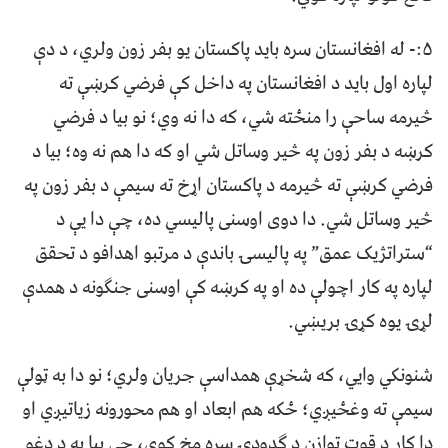
۵:- له افغانستان سره باید پاکستان یو بفر زون ولري، د دې
لپاره اول باید د افغانستان په داخل کې فرضي کرښې ته
څیرمه ساحې را منځته شي، که دا نه وي؛ نو بیا د فرضي
کرښه د بفر زون په څیر وساتل شي او که دا هم نه وه؛ بیا د
فرضي کرښې ته څیرمه د پاکستان اړخ ته سیمې د بفر زون په
څیر وساتل شي. دا دوی اوسنی پالیسي ده، چې دا یې د
“ستراتژیک عمق” په پالیسۍ باندې د مرتبو اهدافو د تحقق
لپاره په کار اچولې ده او په کرښه کې اوسنی جنګونه د همدې
لړۍ یوه کړۍ بریښي.
شنونکي وایي، که شخړې همداسې جریان ولري؛ نو دا به ټولې
سیمې ته وغځیږي؛ ځکه هم ابعاد او هم محورونه زیاتیږي او
دا کار د قوت توازن د ګډوډۍ سره مخ کوي، چې بیا به د دغو