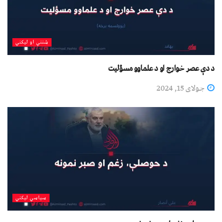
شنني او لیکني
د دې عصر خوارج او د علماوو مسؤلیت
جولای 15, 2024
سیاسي لیکني