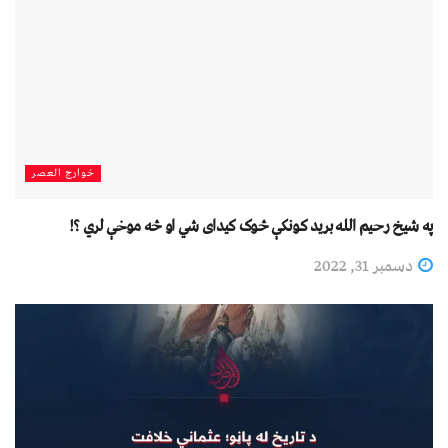
خوارج العصر
په شيخ رحيم الله بريد کونکې څوک کيدای شي او څه موخې لري ؟!
دسمبر 31, 2022