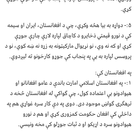
کړي.
۵:- دواړه به بیا هڅه وکړي، چې د افغانستان، ایران او سیمه
کې د نورو قیمتي ذخایرو د کاچاق لپاره لارې چارې جوړې
کړي او که نه وي، نو نړیوال مارکیټونه به زړه نه ښه کوي، نو د
پروسس لپاره به یې په پنجاب کې جوړو کارخونو ته لیږدوي.
په افغانستان کې:
۱:- په افغانستان اسلامي امارت باندې د عامو افغانانو او
هیوادونو بې اعتماده کول، چې ګواکې له افغانستان څخه د
ترهګرۍ ګواښ موجود دی. دوی په دې کار سره غواړي هم په
داخلي کې افغان حکومت کمزوری کړي او هم د نورو
هیوادونو سره د اړیکو او د ثبات جوړلو کې مخه ونیسي.