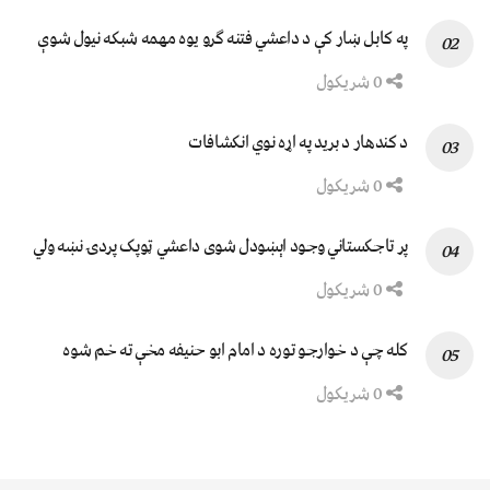
په کابل ښار کې د داعشي فتنه ګرو يوه مهمه شبکه نيول شوې
0 شریکول
د کندهار د برید په اړه نوي انکشافات
0 شریکول
پر تاجکستاني وجود اېښودل شوی داعشي ټوپک پردۍ نښه ولي
0 شریکول
کله چې د خوارجو توره د امام ابو حنیفه مخې ته خم شوه
0 شریکول