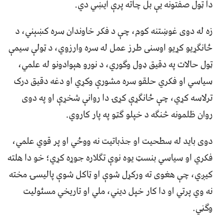
دا ټول صفتونه یې بل چاته پرې ایښي دي.
زه له دوی غوښتنه کوم، چې د فکر خاوندان سره کښېني، د
ځانګړیو کړیو اوسنی طرز عمل له سره وارزوي، د ټولې سیمې
ټول حالات په دقیق ډول وګوري، د نورو هېوادونو له علمي،
سیاسي او فکري حلقو سره مشورې وکړي او دغه دقیق درک
ترلاسه کړي، چې ځانګړې کړۍ دا روانې شخړې او په دوی
روان ظلمونه څنګه د خپلو ګټو په پار کاروي.
دوی باید له سطحیت او جذباتیت نه ووځي او پر قوي علمي،
فکري او سیاسي بنسټ یوه نوې تګلاره جوړه کړي؛ خو دا هلته
کیږي، چې هغوی ته ورکړل شوې او ټاکل شوې پالیسۍ مخته
نه وي پرتي او دا کار خپل دیني، ملي او تاریخي مسئولیت
وګڼي.