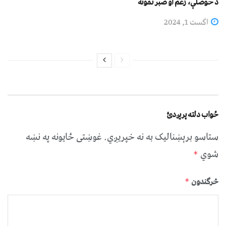
د حوصلې، زغم او صبر نمونه
اگست 1, 2024
ځواب دلته پرېږدئ
ستاسو برېښناليک به نه خپريږي.
غوښتى ځایونه په نښه
شوي
*
څرگندون
*