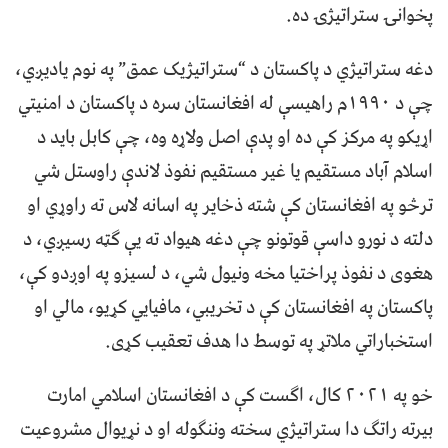
پخوانۍ ستراتیژۍ ده.
دغه ستراتيژي د پاکستان د “ستراتیژیک عمق” په نوم یادیږي،
چې د ۱۹۹۰م راهیسې له افغانستان سره د پاکستان د امنیتي
اړیکو په مرکز کې ده او پدې اصل ولاړه وه، چې کابل باید د
اسلام آباد مستقیم یا غیر مستقیم نفوذ لاندې راوستل شي
ترڅو په افغانستان کې شته ذخایر په اسانه لاس ته راوړي او
دلته د نورو داسې قوتونو چې دغه هیواد ته یې ګټه رسیږي، د
هغوی د نفوذ پراختیا مخه ونیول شي، د لسیزو په اوږدو کې،
پاکستان په افغانستان کې د تخریبي، مافیایي کړیو، مالي او
استخباراتي ملاتړ په توسط دا هدف تعقیب کړی.
خو په ۲۰۲۱ کال، اګست کې د افغانستان اسلامي امارت
بیرته راتګ دا ستراتیژي سخته وننګوله او د نړیوال مشروعیت