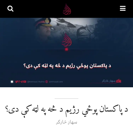
د پاکستان پوځي رژیم د څه په لټه کې دی؟
سهار څارګر