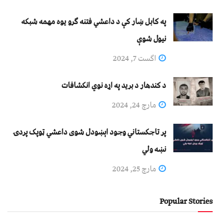
په کابل ښار کې د داعشي فتنه ګرو يوه مهمه شبکه
نيول شوې
اگست 7, 2024
د کندهار د برید په اړه نوي انکشافات
مارچ 24, 2024
پر تاجکستاني وجود اېښودل شوی داعشي ټوپک پردۍ
نښه ولي
مارچ 25, 2024
Popular Stories