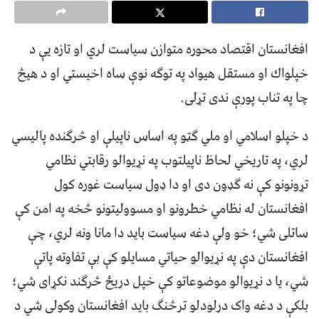
افغانستان اقتصاد محوره متوازن سیاست لري او تازه یې د
خپلواك او مستقل هیواد په توګه نوې ساه اخیستي او د هیڅ
چا په تناب پورې ندی تړلی.
د خپلو اسلامي او ملي ګټو په اساس ناپیلې او څرګنده پالیسي
لري، په تاریخي لحاظ ناپیلتوب په نړیوالو رقابتي نظامي
تړونونو کې نه گډون دی او دا ډول سياست غوره کول
افغانستان له نظامي خطرونو او مسووليتونو څخه په امن کې
ساتلی شي؛ خو ولې دغه سیاست باید دا مانا ونه لري، چې
افغانستان دې په نړیوالو حیاتي مسایلو کې بې تفاوته پاتې
شي، یا د نړيوالو موضوعاتو کې خپل دریځ څرگند نکړای شي؛
بلکې د دغه واک درلودلو ترڅنگ باید افغانستان وکولی شي د