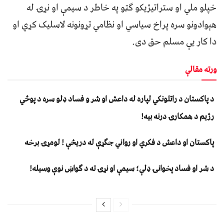
خپلو ملي او ستراتيژیکو گټو په خاطر د سيمې او نړۍ له
هېوادونو سره پراخ سیاسي او نظامي تړونونه لاسليک کړي او
دا کار یې مسلم حق دی.
ورته مقالې
د پاکستان د راتلونکي لپاره له داعش او شر و فساد ډلو سره د پوځي
رژیم د همکارۍ درنه بیه!
پاکستان او داعش د فکري او رواني جګړې له دریڅې ! لومړۍ برخه
د شر او فساد پخوانۍ ډلې؛ سیمې او نړۍ ته د ګواښ نوې وسیله!