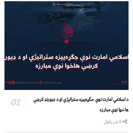
د اسلامي امارت نوې جګړه‌ییزه ستراتېژي او د ډیورنډ کرښې
هاخوا نوې مبارزه
0 شریکول