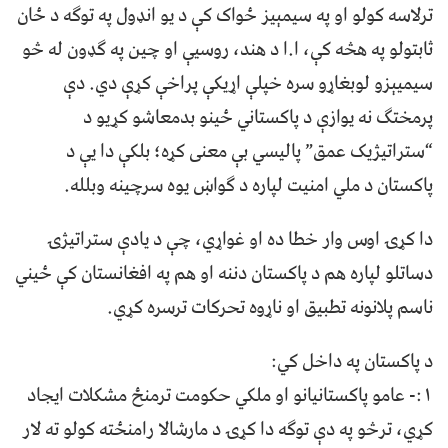
ترلاسه کولو او په سیمېیز ځواک کې د یو انډول په توګه د ځان
ثابتولو په هڅه کې، ا.ا د هند، روسیې او چین په ګډون له څو
سیمیېزو لوبغاړو سره خپلې اړیکې پراخې کړې دي. دې
پرمختګ نه یوازې د پاکستاني ځینو بدمعاشو کړیو د
“ستراتیژیک عمق” پالیسي بې معنی کړه؛ بلکې دا یې د
پاکستان د ملي امنیت لپاره د ګواښ یوه سرچینه وبلله.
دا کړۍ اوس وار خطا ده او غواړي، چې د یادې ستراتیژۍ
دساتلو لپاره هم د پاکستان دننه او هم په افغانستان کې ځیني
ناسم پلانونه تطبیق او ناړوه تحرکات ترسره کړي.
د پاکستان په داخل کي:
۱:- عامو پاکستانیانو او ملکي حکومت ترمنځ مشکلات ایجاد
کړي، ترڅو په دې توګه دا کړۍ د مارشالا رامنځته کولو ته لار