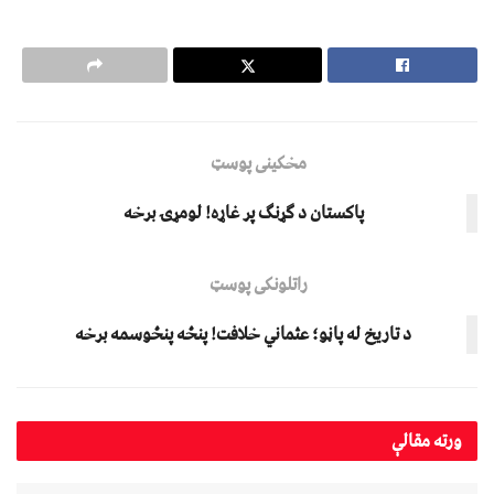
مخکینی پوسټ
پاکستان د ګړنګ پر غاړه! لومړۍ برخه
راتلونکی پوسټ
د تاریخ له پاڼو؛ عثماني خلافت! پنځه پنځوسمه برخه
ورته
مقالې