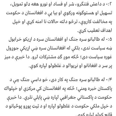
۲:- د داعش فتنګرو، شر او فساد او نورو هغه ډلو تمویل،
تسهیل او هستوګونه ورکوي او بیا یې د افغانستان د حکومت
په مخالفت کاروي، ترڅو دلته حالات نا امنه کړي او خپل
اهداف تعقیب کړي.
۵:- له طالبانو سره جنګ او افغانستان سره د اړیکو خرابول
ښه سیاست ندی، بلکې له افغانستان سره ښې اړیکې جوړول
غوره سیاست دی؛ ځکه موږ ګډ مشترکات لرو. دا خبرې د میز
پر سر د افغانانو او نړیوالو د غلطولو لپاره کوي.
۴:- له طالبانو سره جنګ په کار دی، خو داسې جنګ چې د
پاکستان خبره ومني؛ ځکه په افغانستان کې مرکزي او خپلواك
حکومت د پاکستاني جغرافیې لپاره ښې پایلې نلري. دا خبرې
د خپل ملکي حکومت د غلطولو لپاره او د ټیټ پوړو پوځیانو د
قانع کولو لپاره کوي.