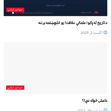
جهادي لیکني
د تاریخ له پاڼو؛ عثماني خلافت! یو څلوېښتمه برخه
اگست 2, 2025
جهادي لیکني
داعش څوك دي!؟
دسمبر 10, 2022