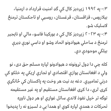
۳:- په ۱۹۹۲ زیږدیز کال کې ګډ امنيت قرارداد د ارمنیا،
بیلاروس، قزاقستان، قرغستان، روسیې او تاجکستان ترمنځ
لاسلیک شو.
۴:- په ۲۰۲۳ زیږدیز کال کې د بورکینا فاسو، مالي او نايجیر
ترمنځ د ساحلي هیوادونو اتحاد وشو او داسې نورې ډیرې
بیلگې موجودې دي.
کله چې دا ډول تړونونه د هیوادونو لپاره مسلم حق دی، نو
ولې د افغانستان یوازې اقتصادي او تجاري اړیکي په خلکو کې
درنې تمامیږي. دغه بد نیت هر وخت په پاکستان کې ځانګړې
کړۍ لري، دا کړۍ افغانستان مستقیم او په غیر مستقیمه
توګه تر خپل نفوذ لاندې ساتل غواړي او هر ډول ناوړه
تحرکات د همدې لپاره کوي او همدا یې د لسیزو نه را پدیخوا