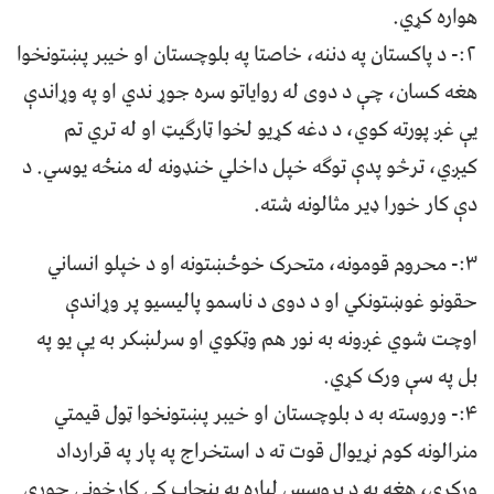
هواره کړي.
۲:- د پاکستان په دننه، خاصتا په بلوچستان او خیبر پښتونخوا
هغه کسان، چې د دوی له روایاتو سره جوړ ندي او په وړاندې
یې غږ پورته کوي، د دغه کړیو لخوا ټارګیټ او له تري تم
کیږي، ترڅو پدې توګه خپل داخلي خنډونه له منځه یوسي. د
دې کار خورا ډیر مثالونه شته.
۳:- محروم قومونه، متحرک خوځښتونه او د خپلو انساني
حقونو غوښتونکي او د دوی د ناسمو پالیسیو پر وړاندې
اوچت شوي غږونه به نور هم وټکوي او سرلښکر به یې یو په
بل په سې ورک کړي.
۴:- وروسته به د بلوچستان او خیبر پښتونخوا ټول قیمتي
منرالونه کوم نړیوال قوت ته د استخراج په پار په قرارداد
ورکړي، هغه به د پروسس لپاره په پنجاب کې کارخونې جوړې