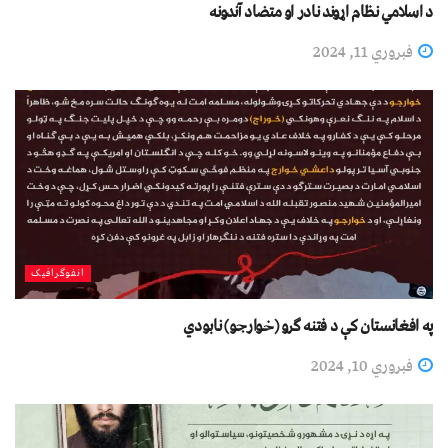
د اسلامي نظام اړوند نادر او متضاد آندونه
فبروري 11, 2024
انفوګرافیک
په افغانستان کې د فتنه ګرو (خوارجو) نابودي
فبروري 10, 2024