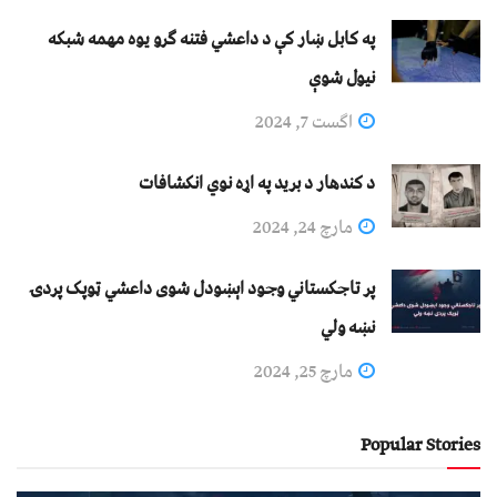
په کابل ښار کې د داعشي فتنه ګرو يوه مهمه شبکه
نيول شوې
اگست 7, 2024
د کندهار د برید په اړه نوي انکشافات
مارچ 24, 2024
پر تاجکستاني وجود اېښودل شوی داعشي ټوپک پردۍ
نښه ولي
مارچ 25, 2024
Popular Stories