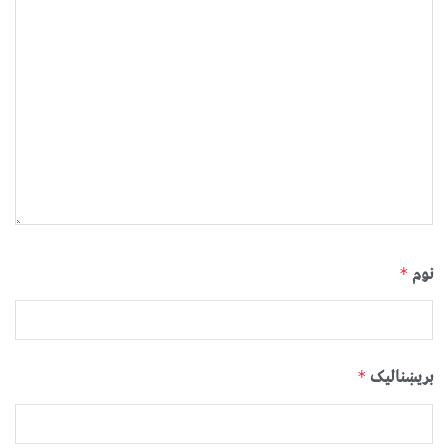
نوم
*
بریښنالیک
*