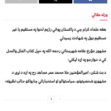
ورته مقالې
هغه علماﺀ کرام چې د پاکستان پوځي رژیم لخوا په مستقيم يا غير
مستقيم ډول په شهادت رسيدلي
مشهور مؤرخ علامه شهرستاني رحمه الله په خپل کتاب الملل والنحل
کې د خوارجو په اړه لیکلي:
د بت شکن، اميرالمؤمنين ملا محمد عمر مجاهد رح په اړه د نړۍ د
مشهورو شخصیتونو، سیاستوالو او استخباراتي چارواکو جالب نظرونه: