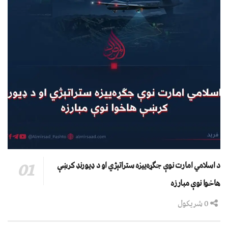
د اسلامي امارت نوې جګړه‌ییزه ستراتېژي او د ډیورنډ کرښې
هاخوا نوې مبارزه
0 شریکول