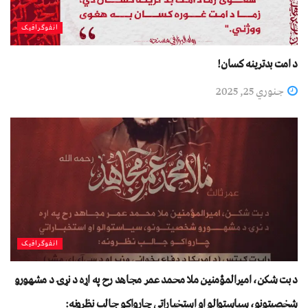
انفوګرافیک
د امت بدترینه کسان!
جنوري 25, 2025
انفوګرافیک
د بت شکن، اميرالمؤمنين ملا محمد عمر مجاهد رح په اړه د نړۍ د مشهورو
شخصیتونو، سیاستوالو او استخباراتي چارواکو جالب نظرونه: