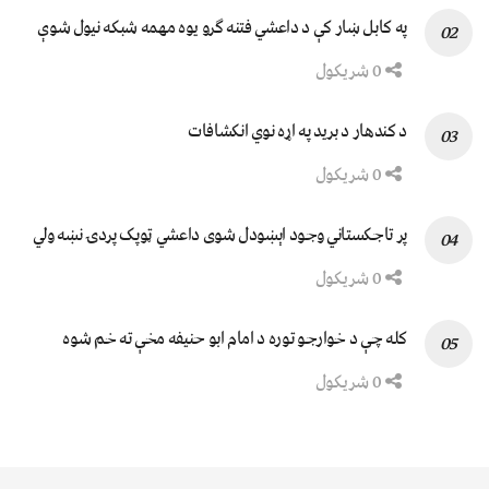
په کابل ښار کې د داعشي فتنه ګرو يوه مهمه شبکه نيول شوې
0 شریکول
د کندهار د برید په اړه نوي انکشافات
0 شریکول
پر تاجکستاني وجود اېښودل شوی داعشي ټوپک پردۍ نښه ولي
0 شریکول
کله چې د خوارجو توره د امام ابو حنیفه مخې ته خم شوه
0 شریکول