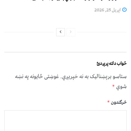
اپریل 25, 2026
ځواب دلته پرېږدئ
ستاسو برېښناليک به نه خپريږي.
غوښتى ځایونه په نښه
شوي
*
څرگندون
*