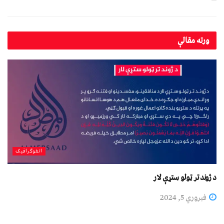
ورته
مقالې
انفوګرافیک
د ژوند تر ټولو ستړې لار
فبروري 5, 2024
انفوګرافیک