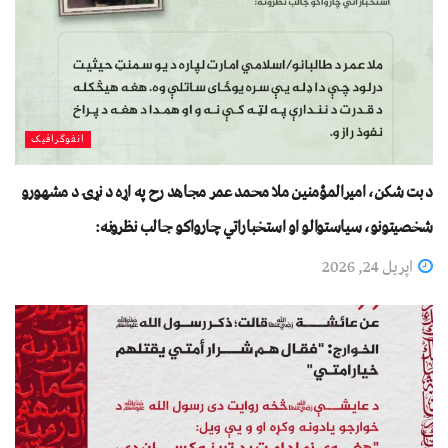
انفوګرافیک
د بت شکن، اميرالمؤمنين ملا محمد عمر مجاهد رح په اړه د نړۍ د مشهورو
شخصیتونو، سیاستوالو او استخباراتي چارواکو جالب نظرونه:
اپریل 24, 2026