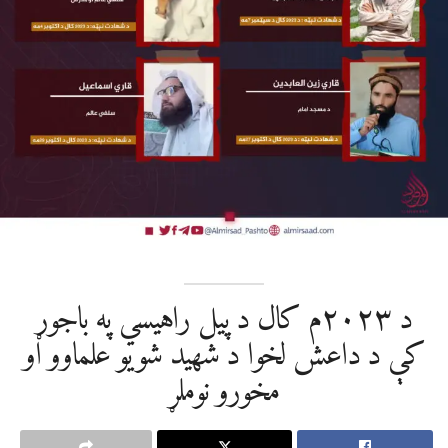
د ٢٠٢٣م کال د پيل راهیسي په باجوړ
کې د داعش لخوا د شهید شویو علماوو او
مخورو نوملړ