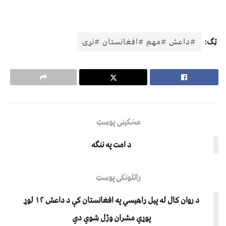
ټګ:
#داعش #مهم #افغانستان #نړۍ
مخکینی پوسټ
د امت په ننګه
راتلونکی پوسټ
د روان کال له پيل راهيسي په افغانستان کې د داعش ١٢ لوړ
پوړي مشران وژل شوي دي