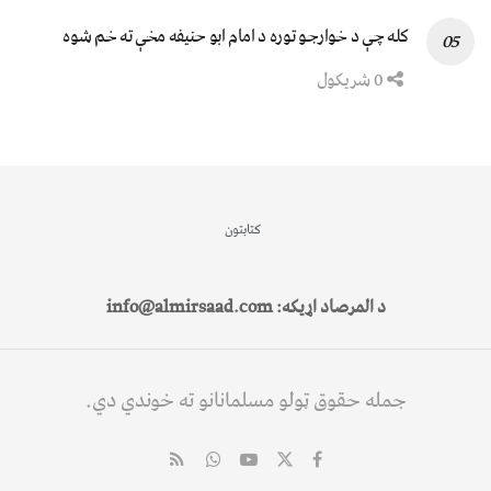
کله چې د خوارجو توره د امام ابو حنیفه مخې ته خم شوه
0 شریکول
کتابتون
د المرصاد اړیکه: info@almirsaad.com
جمله حقوق ټولو مسلمانانو ته خوندي دي.