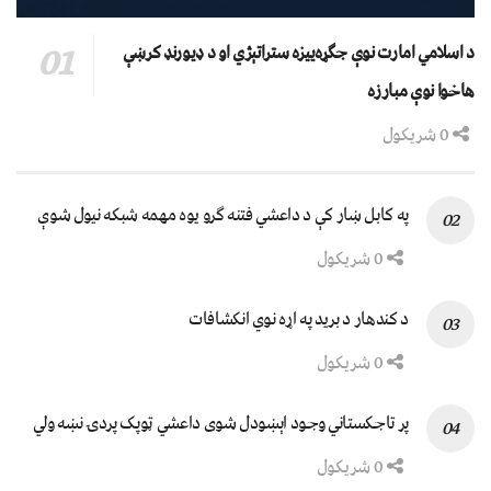
د اسلامي امارت نوې جګړه‌ییزه ستراتېژي او د ډیورنډ کرښې
هاخوا نوې مبارزه
0 شریکول
په کابل ښار کې د داعشي فتنه ګرو يوه مهمه شبکه نيول شوې
0 شریکول
د کندهار د برید په اړه نوي انکشافات
0 شریکول
پر تاجکستاني وجود اېښودل شوی داعشي ټوپک پردۍ نښه ولي
0 شریکول