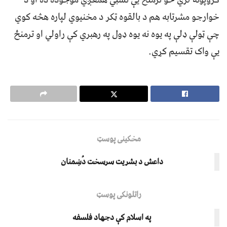
خوارجو مشرتابه هم د بالقوه ټکر د مخنیوي لپاره هڅه کوي
چې ټولې ډلې په یوه نه یوه ډول په رهبري کې راولي او ترمنځ
یې واک تقسیم کړي.
مخکینی پوسټ
داعش د بشریت سرسخت دُښمنان
راتلونکی پوسټ
په اسلام کې دجهاد فلسفه