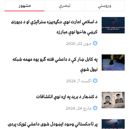
وروستي
تبصرې
مشهور
د اسلامي امارت نوې جګړه‌ییزه ستراتېژي او د ډیورنډ
کرښې هاخوا نوې مبارزه
جون 22, 2026
په کابل ښار کې د داعشي فتنه ګرو يوه مهمه شبکه
نيول شوې
اگست 7, 2024
د کندهار د برید په اړه نوي انکشافات
مارچ 24, 2024
پر تاجکستاني وجود اېښودل شوی داعشي ټوپک پردۍ