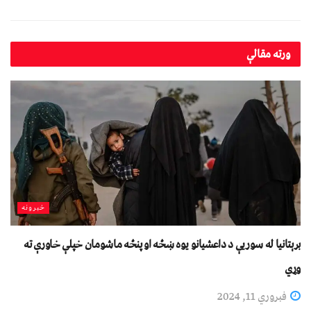
ورته
مقالې
خبرونه
برېتانیا له سوریې د داعشیانو یوه ښځه او پنځه ماشومان خپلې خاورې ته
وړي
فبروري 11, 2024