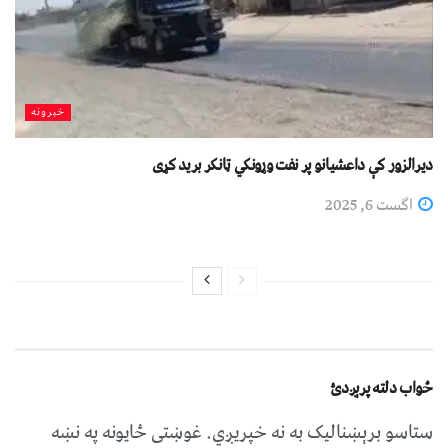
خبرونه
دیرالزور کې داعشیانو پر نفت وړونکي ټانکر برید کړی
اگست 6, 2025
ځواب دلته پرېږدئ
ستاسو برېښناليک به نه خپريږي.
غوښتى ځایونه په نښه