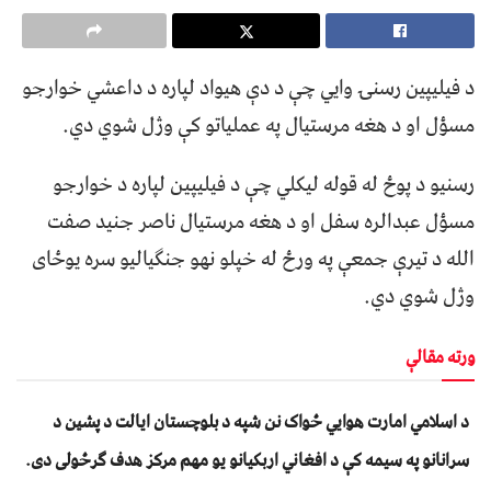
د فیلیپين رسنۍ وايي چې د دې هیواد لپاره د داعشي خوارجو
مسؤل او د هغه مرستیال په عملیاتو کې وژل شوي دي.
رسنیو د پوځ له قوله لیکلي چې د فیلیپین لپاره د خوارجو
مسؤل عبدالره سفل او د هغه مرستیال ناصر جنید صفت
الله د تیرې جمعې په ورځ له خپلو نهو جنګیالیو سره یوځای
وژل شوي دي.
ورته مقالې
د اسلامي امارت هوايي ځواک نن شپه د بلوچستان ايالت د پشين د
سرانانو په سيمه کې د افغاني اربکيانو يو مهم مرکز هدف ګرځولی دی.