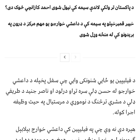
د پاکستان تر ولکې لاندې سیمه کې نیول شوی احمد کازانچي څوک دی؟
خیبر قمبرخېلو په سیمه کې د داعشي خوارجو یو مهم مرکز د ډرون په
بریدونو کې له منځه وړل شوی
د فیلیپین یو ځایي شنونکی وايي چې سفل پخپله د داعشي
خوارجو له حسن ډلې سره تړاو درلود او ناصر جنید د طریفي
ډلې د مشري ترڅنګ د نوموړي د مرستیال په حیث وظیفه
اجرا کوله.
هېره دې نه وي چې په فیلیپین کې داعشي خوارج بېلابېل
ګروپونه لري خو ترمنځ یې نسبي همغږي موجوده ده او د