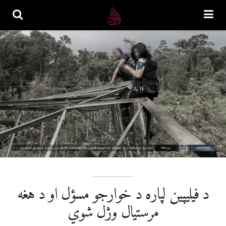
د فیلیپین لپاره د خوارجو مسؤل او د هغه
مرستیال وژل شوي