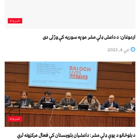
خبرونه
اردوغان: د داعش ډلې مشر مو په سوریه کې وژلى دى
مې 4, 2023
خبرونه
د بلوڅانو د یوې ډلې مشر: داعشيان بلوچستان کې فعال مرکزونه لري