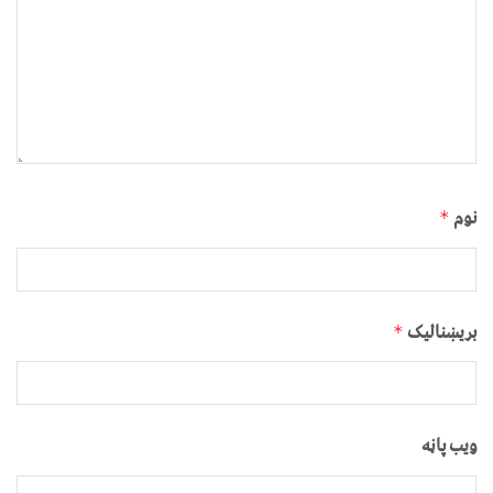
نوم
*
بریښنالیک
*
ویب پاڼه