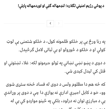
د پوځي رژیم امنیتي تګلاره؛ لنډمهاله ګټې او اوږدمهاله پایلې!
په رڼا ورځ یې پر خلکو ظلمونه کول، د خلکو شتمنۍ یې لوټ
کولې او د خلکو د ځورولو او بې ثباتۍ لامل ګرځېدل.
د دوی د پښو نښې نښانې په ټولو جرمونو لکه: غلا، تښتونې او
قتل کې لیدل کیدی شي.
که څه هم دا مظلوم ولس د دوی له فساد څخه ستړی شوی
وو، خو د کابل اجیرې ادارې نه یوازې دا چې د دوی پر وړاندې
یې د مبارزې توان نه درلود، بلکې په ځینو مواردو کې یې له