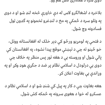
دوی سره د همکارۍ لاس هم وو.
بلاخره د اشغالګرو لاس له دې خاورې څخه لنډ شو او د دوی
په وتلو سره د ځمکې په مخ د لنډغرو تخمونو په ګډون ټول
فسادونه وچ شول.
د فتحې په لومړیو ورځو کې ډېر خلک له افغانستانه ووتل،
خو ځینو ته چې د تېښتې موقع پیدا نشوه، په افغانستان کې
پاتې شول او وروسته یې د هغه تور پس منظر په خلاف چې
دوی یې درلودل د اسلامي نظام پر ضد د جګړې هوډ وکړ او په
وړاندې یې بغاوت اعلان کړ.
هغه بغاوت چې د کار په پیل کې شنډ شو او د اسلامي نظام د
عسکرو له خوا د هغوی سرونه په ځمکه کش شول.