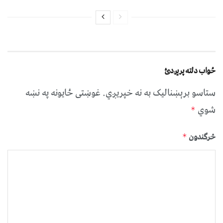
ځواب دلته پرېږدئ
ستاسو برېښناليک به نه خپريږي.
غوښتى ځایونه په نښه
شوي
*
څرگندون
*