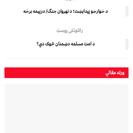
د خوارجو پیدایښت؛ د نهروان جنګ/ درېیمه برخه
راتلونکی پوسټ
د امت مسلمه دښمنان څوک دي؟
ورته
مقالې