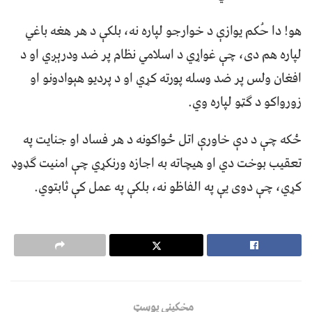
هو! دا حُکم يوازې د خوارجو لپاره نه، بلکې د هر هغه باغي
لپاره هم دی، چې غواړي د اسلامي نظام پر ضد ودرېږي او د
افغان ولس پر ضد وسله پورته کړي او د پرديو هېوادونو او
زورواکو د ګټو لپاره وي.
ځکه چې د دې خاورې اتل ځواکونه د هر فساد او جنایت په
تعقیب بوخت دي او هیچاته به اجازه ورنکړي چې امنیت ګډوډ
کړي، چې دوی یې په الفاظو نه، بلکې په عمل کې ثابتوي.
مخکینی پوسټ