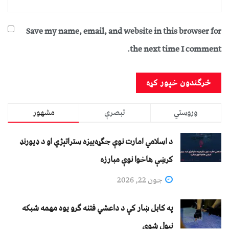
Save my name, email, and website in this browser for
the next time I comment.
وروستي
تبصرې
مشهور
د اسلامي امارت نوې جګړه‌ییزه ستراتېژي او د ډیورنډ
کرښې هاخوا نوې مبارزه
جون 22, 2026
په کابل ښار کې د داعشي فتنه ګرو يوه مهمه شبکه
نيول شوې