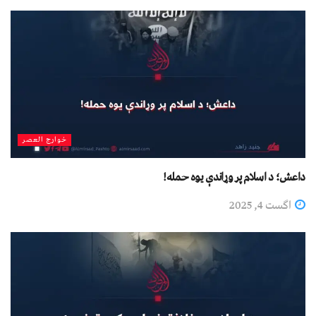
خوارج العصر
داعش؛ د اسلام پر وړاندې یوه حمله!
اگست 4, 2025