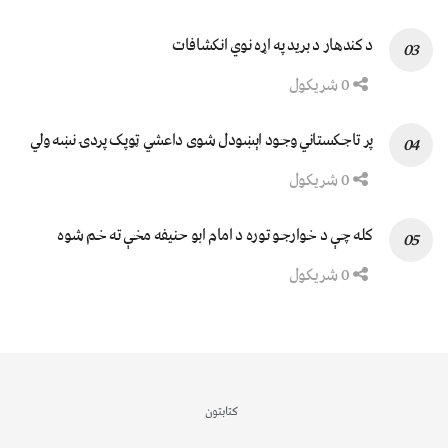
د کندهار د برید په اړه نوي انکشافات
0 شریکول
پر تاجکستاني وجود اېښودل شوی داعشي ټوپک پردۍ نښه ولي
0 شریکول
کله چې د خوارجو توره د امام ابو حنیفه مخې ته خم شوه
0 شریکول
کتابتون