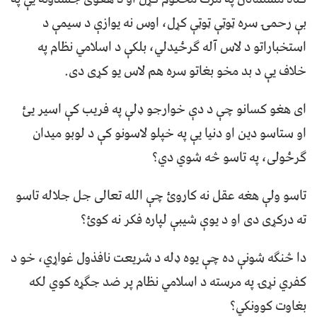
بې رحمۍ سره ټوټې ټوټې کړل، اوس نه یوازې د سیمې د
استخباراتو د لاس آله ګرځیدلي، بلکې د اسلامي نظام په
خلاف یې د بد مخو بغاتو سره هم لاس یو کړی دی.
ای هغو کسانو چې د دې خوارجو ډلې په فریب کې اسیر یئ
او ستاسو دین او دنیا یې په خپلو لاسونو کې د لوبو میدان
ګرځولی، په تاسو څه شوي دي؟
تاسو ولې هغه عقل نه کاروئ چې الله تعالی جل جلاله تاسو
ته درکړی دی او د یوې شیبې لپاره فکر نه کوئ؟
دا څنګه شونې ده چې یوه ډله د شریعت نافذول غواړي، خو د
کفري نړۍ په مرسته د اسلامي نظام پر ضد جګړه کوي لکه
بغاوت کوونکي؟