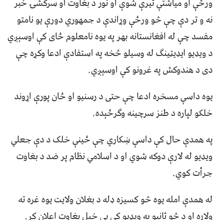
ورځې او میاشتې تیرې شوې او نور د بغاوت او سرکشۍ خبر
نه و تر دې چې څو ورځې وړاندې د جمهوري دورې یو نامتو
مفسد چې له افغانستانه بهر په یوه نامعلوم ځای کې اوسېږي
د ویډیو ایډیټینګ له وسیلو څخه په استفادې ادعا وکړه چې
دی د هندوکش په غرونو کې اوسېږي.
یوه داسې مسخره ادعا چې حتی د رسنیو او ځان پورې اړوند
خلکو لپاره د طنز سرچینه وګرځېده.
په همدې حال کې داسې ښکاري چې ځینې خلک د دې جعلي
ویډیو له لارې دوکه شوي او د اسلامي نظام پر ضد د بغاوت
جرأت کوي.
له همدې امله يوه څو کسیزه ډله د بغلان ولایت یوه غره ته
ولاړه او د څو ثانیو په ویډیو کې یې خپل بغاوت اعلان کړ.