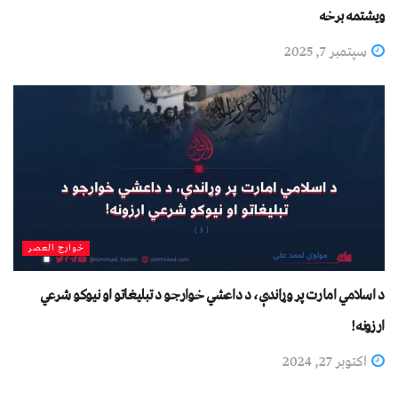
ویشتمه برخه
سپتمبر 7, 2025
خوارج العصر
د اسلامي امارت پر وړاندې، د داعشي خوارجو د تبليغاتو او نیوکو شرعي
ارزونه!
اکتوبر 27, 2024