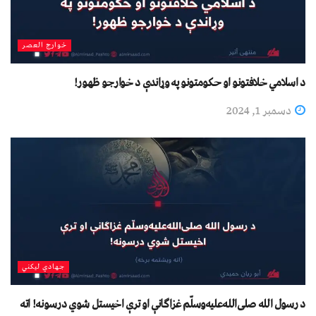
خوارج العصر
د اسلامي خلافتونو او حکومتونو په وړاندې د خوارجو ظهور!
دسمبر 1, 2024
جهادي لیکني
د رسول الله صلی‌الله‌علیه‌وسلّم غزاګانې او ترې اخیستل شوي درسونه! اته