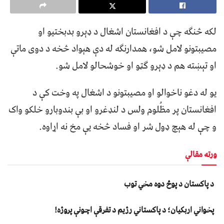
لکه څنګه چې د افغانستان اشغال د ډېرو بدبختیو او
مصیبتونو لامل شو، همدارنګه له دې هېواد څخه د دوی ماتې
او تېښته هم د ډېرو ګټو او خوشحالو لامل شو.
یو له دغو ناخوالو او مصيبتونو د اشغال په وخت کې د
افغانستان پر مظُلوم ولس د لنډغرو او بې بندوبارو خلکو واک
و چې له هېچ ډول شر او فساد څخه یې مخ نه اړاوه.
ورته مقالې
د پاکستان د پوځ دوه مخي توب
پخواني اربکیان؛ د پاکستاني رژیم د تفرقې اچونې پروژه!