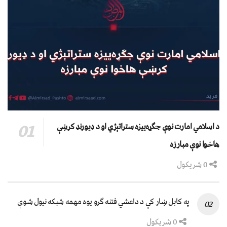
د اسلامي امارت نوې جګړه‌ییزه ستراتېژي او د ډیورنډ کرښې
هاخوا نوې مبارزه
0 شریکول
په کابل ښار کې د داعشي فتنه ګرو يوه مهمه شبکه نيول شوې
0 شریکول