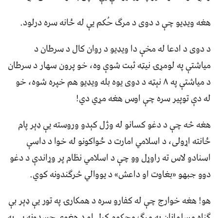
هغه ویډیو چې د دوی د مرګ حُکم یې له ځانه سره درلود.
د دوی د ادعا له مخې دا ویډیو د روان کال د سرطان د
میاشتې په لومړۍ نیټه ثبت شوې وه، خو پرون سهار د سرطان
د میاشتې په ۸ نېټه د دوی یوه بله ویډیو هم خپره شوه، خو
له دې توپیر سره چې اوس هغه مړي دي!
هغه څه چې د دغو کسانو له وژل کېدو وروسته یې ډېر پام
ځانته اړولی، د اسلامي امارت د ځواکونو له خوا د داسې
اسنادو لاس ته راوړل وو چې د اسلامي نظام پر وړاندې د دغو
دوو جبهو «بغاوت او داعش» د یووالي څرګندونه کوي.
هو! هغه خوارج چې له کفارو سره د همکارۍ په تور یې ډېر بې
ګناه مسلمانان په مرګ محکوم کړل او د هغوی جسدونه یې په