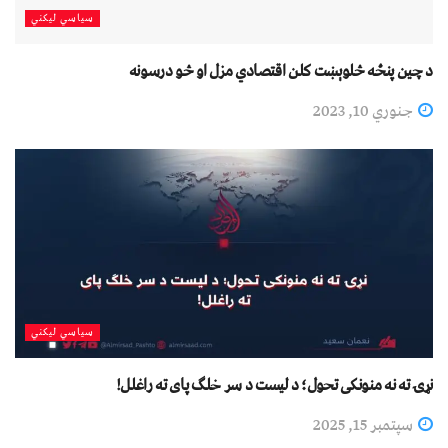
سیاسي لیکني
د چین پنځه څلوېښت کلن اقتصادي مزل او څو درسونه
جنوري 10, 2023
سیاسي لیکني
نړۍ ته نه منونکی تحول؛ د لیست د سر خلګ پای ته راغلل!
سپتمبر 15, 2025