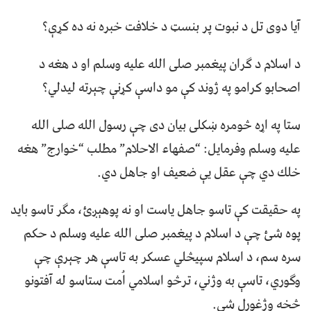
آيا دوی تل د نبوت پر بنسټ د خلافت خبره نه ده کړې؟
د اسلام د ګران پیغمبر صلی الله علیه وسلم او د هغه د
اصحابو کرامو په ژوند کې مو داسې کړنې چېرته لیدلي؟
ستا په اړه څومره ښكلى بيان دى چې رسول الله صلى الله
عليه وسلم وفرمايل: “صفهاء الاحلام” مطلب “خوارج” هغه
خلك دي چې عقل يې ضعيف او جاهل دي.
په حقیقت کې تاسو جاهل یاست او نه پوهېږئ، مګر تاسو باید
پوه شئ چې د اسلام د پیغمبر صلی الله علیه وسلم د حکم
سره سم، د اسلام سپیڅلي عسکر به تاسې هر چېرې چې
وګوري، تاسې به وژني، ترڅو اسلامي اُمت ستاسو له آفتونو
څخه وژغورل شي.