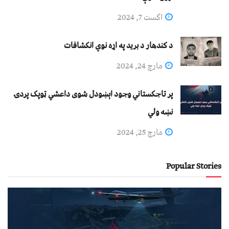
اگست 7, 2024
د کندهار د برید په اړه نوي انکشافات
مارچ 24, 2024
پر تاجکستاني وجود اېښودل شوی داعشي ټوپک پردۍ
نښه ولي
مارچ 25, 2024
Popular Stories