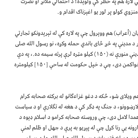
 لاره هم په خطر کې ولوېده؛ د احتمالي ملاتړ او نصرت
وي کولو پر لور یو اغېزناک اقدام و.
ن (أعراب) هم ووېرول چې په لاره کې له تېرېدونکو تجارتي
 د مدینې په څړ ځای باندي حمله وکړه، نو رسول الله صلی
الله علیه وسلم تر سفوانه وځغلول، هغه چې له مدینې منورې نه (۱۵۰) کیلو مټره لرې پرته سیمه ده.، په دې
سره صحرایان پوه شول چې د مدینې دولت دومره ځواکمن دی، چې د خپل حکومت له ساحې [۱۵۰] کیلومتره
 هم ویلای شو، ځکه د دغو غزاءګانو له برکته صحابه کرام
لارښوونو، د جنګ په ډګر کې د هغه له تګلارې او د سیاست
مدا لامل دی، چې وروسته صحابه کرامو د اسلام ډېوه د
رونه یې رنا کړل چې له پېړیو به پرې د جهل او ظلم لمنې