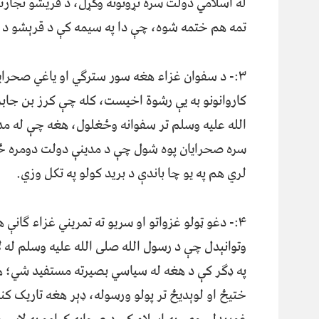
له اسلامي دولت سره تړونونه وکړل، د قریشو تجارتي
تمه هم ختمه شوه، چې دا په سیمه کې د قرېشو د منز
۳:- د سفوان غزاء هغه سور سترګي او یاغي صحرایا
کاروانونو به یې رشوة اخیست، کله چې کرز بن جابر
لري هم په یو چا باندې د برید کولو په تکل وزي.
۴:- دغو ټولو غزواتو او سریو ته تمریني غزاء ګانې
وتوانېدل چې د رسول الله صلی الله علیه وسلم له 
په ډګر کې د هغه له سیاسي بصیرته مستفید شي؛ ه
ختیځ او لوېدیځ تر پولو ورسوله، ډېر هغه تاریک کنا