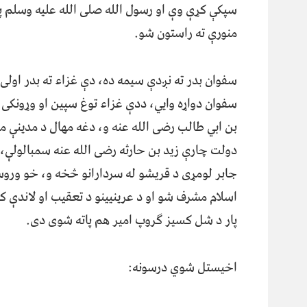
سپکې کړې وې او رسول الله صلی الله علیه وسلم پید
منورې ته راستون شو.
سفوان بدر ته نږدې سیمه ده، دې غزاء ته بدر اولی 
سفوان دواړه وایي، ددې غزاء توغ سپین او وړونکی 
بن ابي طالب رضی الله عنه و، دغه مهال د مدینې م
دولت چارې زید بن حارثه رضی الله عنه سمبالولې، 
جابر لومړی د قریشو له سردارانو څخه و، خو وروس
اسلام مشرف شو او د عرینیینو د تعقیب او لاندې کو
پار د شل کسیز ګروپ امیر هم پاته شوی دی.
اخیستل شوي درسونه: