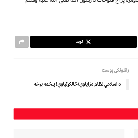
ومره پراخ فتوحات د رسول الله صلی الله علیه وسلم
ټویټ
راتلونکی پوسټ
د اسلامي نظام مزایاوې/ځانکړتیاوې! پنځمه برخه