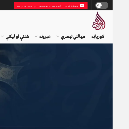
میقات د المرصاد سمعي او بصري ویب
کورپاڼه
مهالني تبصري
خبرونه
شننې او لیکنې