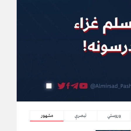
وروستي
تبصرې
مشهور