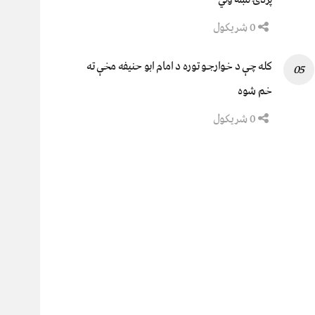
0 شریکول
کله چې د خوارجو توره د امام ابو حنیفه مخې ته
خم شوه
0 شریکول