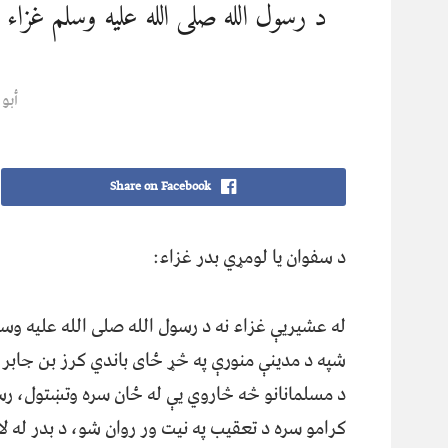
د رسول الله صلی الله علیه وسلم غزا
أبو
Share on Facebook
د سفوان یا لومړي بدر غزاء:
له عشیریې غزاء نه د رسول الله صلی الله علیه و
شپه د مدینې منورې په څړ ځای باندي کرز بن جابر
د مسلمانانو څه څاروي یې له ځان سره وتښتول، رس
کرامو سره د تعقیب په نیت ور روان شو، د بدر له 