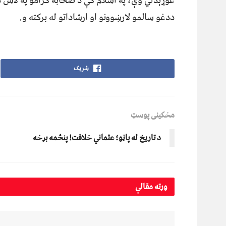
غوړېدلي وې، په اسلام کې د صحابه کرامو په لاس د
ددغو سالمو لارښوونو او ارشاداتو له برکته و.
شریک
مخکینی پوسټ
د تاریخ له پاڼو؛ عثماني خلافت! پنځمه برخه
ورته
مقالې