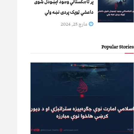
پر تاجکستاني وجود اېښودل شوی
داعشي ټوپک پردۍ نښه ولي
مارچ 25, 2024
Popular Stories