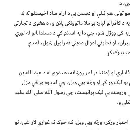
ي، د
و ټولۍ هم تللې او دښمن یې د ارام ساه اخیستلو ته نه
 کافرانو لپاره یو ملا ماتوونکی پلان و، د هغوی د تجارتي
ه کې ووژل شو، چې دا په اسلام کې د مسلمانانو له لوري
ران، او تجارتي اموال مدینې ته راوړل شول، له دې
کمت درک کړ.
داري او ژمنتیا تر لمر روښانه ده، دوی ته د عبد الله بن
و لیک ور کړ او ورته ویې ویل، چې له دوه ورځې مزل
 وروسته یې لیک پرانیست، چې رسول الله صلی الله علیه
کلي و.
ختیار ورکړ، ورته ویې ویل: که څوک نه غواړي لاړ شي، نو