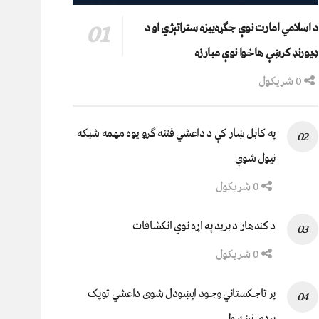
د اسلامي امارت نوې جګړه‌ییزه ستراتېژي او د
ډیورنډ کرښې هاخوا نوې مبارزه
0 شریکول
په کابل ښار کې د داعشي فتنه ګرو يوه مهمه شبکه
نيول شوې
0 شریکول
د کندهار د برید په اړه نوي انکشافات
0 شریکول
پر تاجکستاني وجود اېښودل شوی داعشي ټوپک
پردۍ نښه ولي