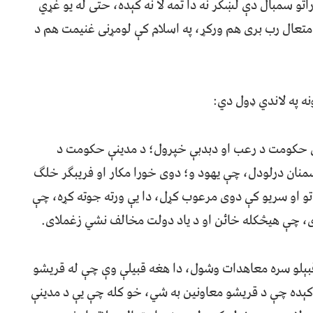
اتو سمبال دې لښکر نه دا تمه لا نه کېده، حتی له یو غړي
ې متعال رب بری هم ورکړ، په اسلام کې لومړنی غنیمت هم د
ه په لاندي ډول دي:
شوي حکومت د رعب او دبدبې خپرول؛ د مدینې حکومت د
ان درلودل، چې یهود و؛ دوی خورا مکار او فریبګر خلګ
تو او سریو کې دوی مرعوب کړل، دا یې ورته جوته کړه، چې
، چې هیڅکله خائن او د یاد دولت مخالف نشي زغملای.
 قبېلو سره معاهدات وشول، دا هغه قبیلې وې چې له قریشو
ا کېده چې د قریشو معاونین به شي، خو کله چې یې د مدینې