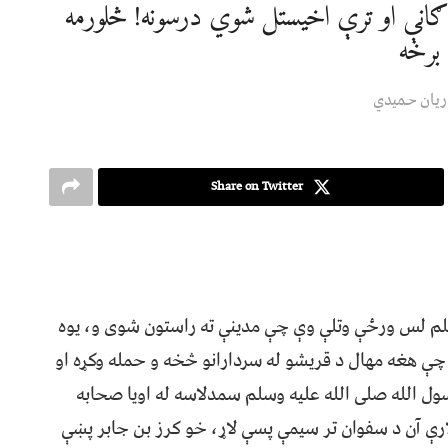
ء ګانې او ترې اخیستل شوي درسونه! څلورمه
برخه
 ریان حمیدي
Share on Twitter
سلم لس ورځې وتلې وې چې مدینې ته راستون شوی و، یوه
 چې هغه مهال د قریشو له سردارانو څخه و حمله وکړه او
ول الله صلی الله علیه وسلم سمدلاسه له اویا صحابه
لارې آن د سفوان تر سیمې پسې لاړ، خو کرز بن جابر پښې