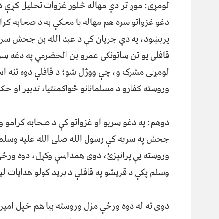
لومړی: موږ تر دې مهاله څلور غزوات تحلیل کړې د
دغو غزواتو سره هم مهاله یا مخکې به د صحابه کرام
پرېښود، په دې جریان کې د عبد الله بن جحش سریه د
قافلې یو تن ساتونکی عمرو بن الحضرمي په دغه سری
لومړنی مشرک و، چې ووژل شو؛ د قافلې دوه تنه اسی
وروسته کفارو د مسلمانانو ځواکمنتیا، تدبیر او ح
دوهم: په دغو سریو او غزواتو کې د صحابه کرامو وفا
جحش په سریه کې رسول الله صلی الله علیه وسلم ی
وروسته یې پرانېزئ، دوی همداسې وکړل، دوه ورځې
وسلم پکې د قریشو په قافلې د برید کولو هدایات لی
دوی ته له دوه ورځې مزل وروسته بیا هم خپل امیر ا