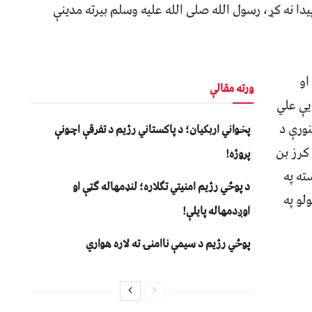
ا نه کړ، رسول الله صلی الله علیه وسلم بیرته مدینې
او
ورته مقالې
یې علي
نورې د
پخواني اربکیان؛ د پاکستاني رژیم د تفرقې اچونې
کرز بن
پروژه!
ته په
د پوځي رژیم امنیتي تګلاره؛ لنډمهاله ګټې او
لو په
اوږدمهاله پایلې!
پوځي رژیم د سیمې ناامنۍ ته لاره هواري