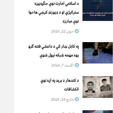
د اسلامي امارت نوې جګړه‌ییزه
ستراتېژي او د ډیورنډ کرښې هاخوا
نوې مبارزه
جون 22, 2026
په کابل ښار کې د داعشي فتنه ګرو
يوه مهمه شبکه نيول شوې
اگست 7, 2024
د کندهار د برید په اړه نوي
انکشافات
مارچ 24, 2024