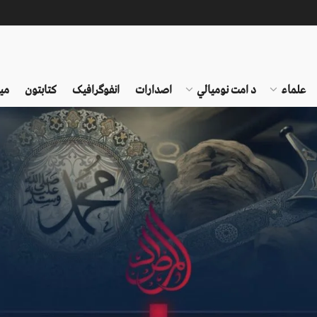
علماء
د امت نومیالي
اصدارات
انفوګرافیک
کتابتون
می