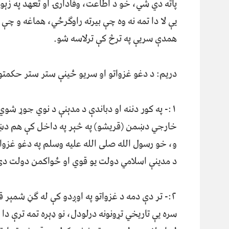
پاته دي شي، خو د اطاعت، وفادارۍ او تعهد په زېور
یې لا دا تمه نه وه چې بیرته راوګرځي، هماغه و چ
همدې سریې په ترڅ کې ترلاسه شو.
دریم: د دغو غزواتو او سریو ځینې ستر ستر حکمتون
۱:- په کور دننه او دباندې د مدېنې د نوي جوړ 
خارجي دښمن (قریشو) په څېر په داخل کې هم دښمن
و، خو رسول الله صلی الله علیه وسلم په دغو غزوا
د مدینې اسلامي دولت یو قوي او ځواکمن دولت دی
۲:- تر دې دمه د غزواتو په اوږدو کې له ګڼ شمېر
سره یې تاریخي تړونونه درلودل، نو ډېره تمه ترې د