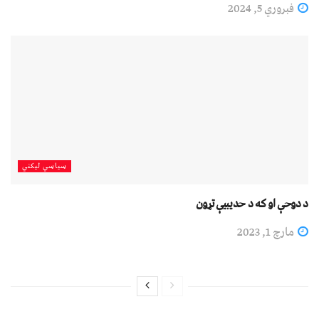
فبروري 5, 2024
سیاسي لیکني
د دوحې او که د حديبيې تړون
مارچ 1, 2023