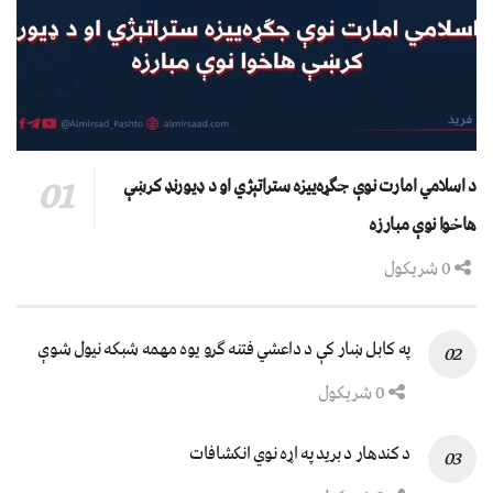
د اسلامي امارت نوې جګړه‌ییزه ستراتېژي او د ډیورنډ کرښې
هاخوا نوې مبارزه
0 شریکول
په کابل ښار کې د داعشي فتنه ګرو يوه مهمه شبکه نيول شوې
0 شریکول
د کندهار د برید په اړه نوي انکشافات