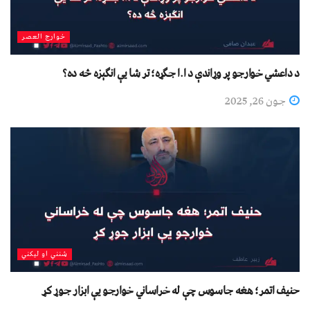
خوارج العصر
د داعشي خوارجو پر وړاندې د ا.ا جګړه؛ تر شا یې انګېزه څه ده؟
جون 26, 2025
شنني او لیکني
حنیف اتمر؛ هغه جاسوس چې له خراساني خوارجو یې ابزار جوړ کړ