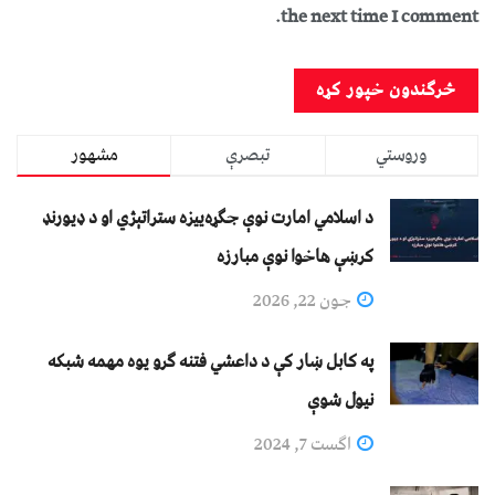
the next time I comment.
وروستي
تبصرې
مشهور
د اسلامي امارت نوې جګړه‌ییزه ستراتېژي او د ډیورنډ
کرښې هاخوا نوې مبارزه
جون 22, 2026
په کابل ښار کې د داعشي فتنه ګرو يوه مهمه شبکه
نيول شوې
اگست 7, 2024