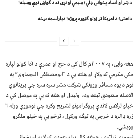
د شر او فساد پخوانۍ ډلې؛ سیمې او نړۍ ته د ګواښ نوې وسیله!
داعش؛ د امریکا تر ټولو ګټوره پروژه! دیارلسمه برخه
هغه وایی، په ۲۰۰۷م کال کې د حج او عمرې د آدا کولو لپاره
مکې مکرمې ته ولاړ او هلته یې د “ابومصطفی النجماوي” په
نوم د یوه مسافر وړونکي شرکت مشر سره سره چې بریتانوي
الاصله سعودي تبعه وه، ولیدل او هغه ته یې په موصل کې د
خپلو ترلاس لاندې پروګرامونو تشریح وکړه چې نوموړي ورته ۶
زره ډالره د خرچې په توګه ورکړل، ترڅو یې په خپلو ملګرو
وویشي.
نوموړی زیاتوي، همغه کال بیا سعودي ته لاړم او پخواني