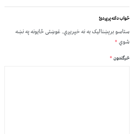
ځواب دلته پرېږدئ
ستاسو برېښناليک به نه خپريږي.
غوښتى ځایونه په نښه
شوي
*
څرگندون
*