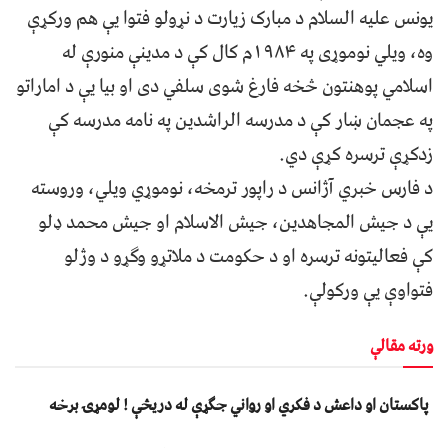
یونس علیه السلام د مبارک زیارت د نړولو فتوا یې هم ورکړې
وه، ویلي نوموړی په ۱۹۸۴م کال کې د مدینې منورې له
اسلامي پوهنتون څخه فارغ شوی سلفي دی او بیا یې د اماراتو
په عجمان ښار کې د مدرسه الراشدین په نامه مدرسه کې
زدکړې ترسره کړې دي.
د فارس خبري آژانس د راپور ترمخه، نوموړي ویلي، وروسته
یې د جیش المجاهدین، جیش الاسلام او جیش محمد ډلو
کې فعالیتونه ترسره او د حکومت د ملاتړو وګړو د وژلو
فتواوې یې ورکولې.
ورته مقالې
پاکستان او داعش د فکري او رواني جګړې له دریڅې ! لومړۍ برخه