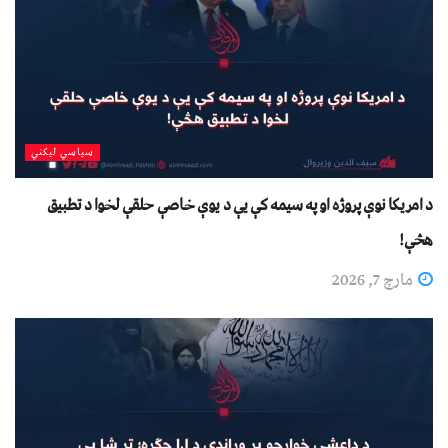
سیاسي لیکني
د امريکا نوې پروژه او په سيمه کې يې د يوې خاصې حلقې لخوا د تطبيق
هڅې!
مارچ 7, 2026