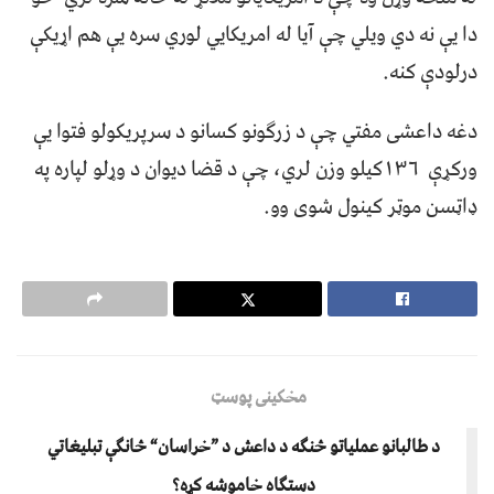
دا یې نه دي ویلي چې آیا له امریکایي لوري سره یې هم اړیکې
درلودې کنه.
دغه داعشی مفتي چې د زرګونو کسانو د سرپریکولو فتوا یې
ورکړې ۱۳۶کیلو وزن لري، چې د قضا دیوان د وړلو لپاره په
ډاټسن موټر کینول شوی وو.
مخکینی پوسټ
د طالبانو عملیاتو څنګه د داعش د ”خراسان“ څانګې تبلیغاتي
دستګاه خاموشه کړه؟