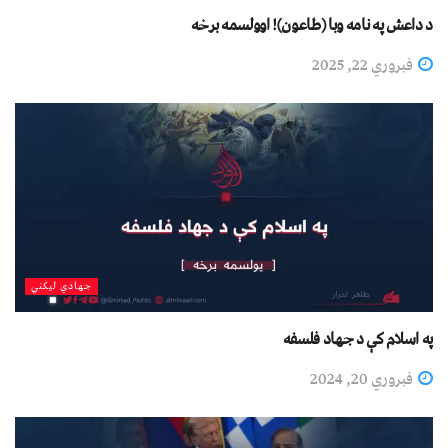
د داعش په نامه وبا (طاعون)! اوولسمه برخه
فبروري 22, 2025
جهادي لیکني
په اسلام کې د جهاد فلسفه
فبروري 20, 2024