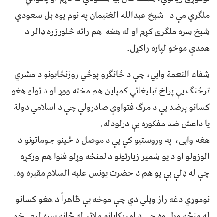
ملګري مې د شیخ عبدالله الغنیمان په نوم یوه بل سعودي
شیخ سره ملګری کړم او له هغه هم راته څلورزره ډالر د
همدې موخو لپاره راکړل.
شفاء النعمة وایي، چې د ځانګړو پوځي روزنځایونو د مشري
ترڅنګ یې پراخ تبلیغاتي کمپاین هم مخته ووړ او د ټولو هغو
کسانو پرضد یې د مرګ فتواوې صادرولې چې د اسلامي دولة
یا داعش ضد مفکوره یې درلودله.
هغه وایی، په وروستیو کې یې د موصل د ځینو جوماتونو د
الوزولو او د یو شمیر زیارتونو د لمنځه وړلو فتوا هم ورکړه
چې له ډلې یې یو هم د حضرت یونس علیه السلام مقبره وه.
نوموړي دغه راز ویلي دي چې موخه یې ظاهراً د هغو کسانو
له منځه وړل وه چې د امریکایانو ملاتړ له ځانه سره لري خو