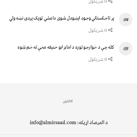
0 شریکول
پر تاجکستاني وجود اېښودل شوی داعشي ټوپک پردۍ نښه ولي
0 شریکول
کله چې د خوارجو توره د امام ابو حنیفه مخې ته خم شوه
0 شریکول
کتابتون
د المرصاد اړیکه: info@almirsaad.com