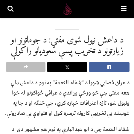
د داعش نیول شوی مفتي: د جوماتونو او
زیارتونو د تخریب پیسې سعودیانو راکولې
د عراق قضایي شورا د “شفاء النعمة” په نوم د داعش ډلې
هغه مفتي چې څو ورځې وړاندې د عراقي ځواکونو له خوا
ونیول شو، تازه اعترافات خپاره کړي، چې څنګه او د چا په
غوښتنه یې تخریبي کارونه ترسره کول او فتواوې یې صادرولې.
شفاء النعمة چې د ابو عبدالباري په نوم هم مشهور دی د