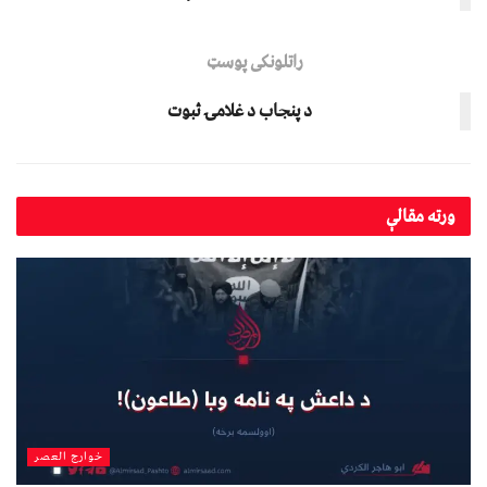
راتلونکی پوسټ
د پنجاب د غلامۍ ثبوت
ورته
مقالې
خوارج العصر