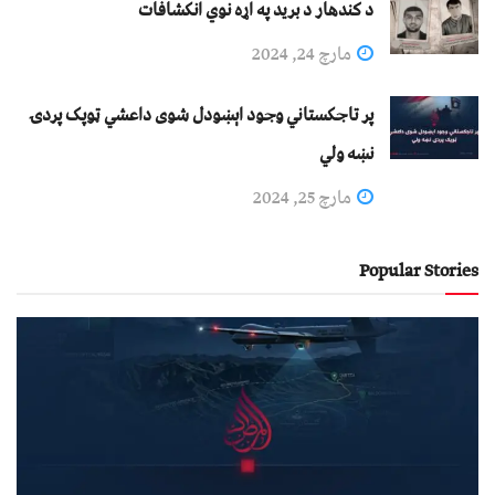
د کندهار د برید په اړه نوي انکشافات
مارچ 24, 2024
پر تاجکستاني وجود اېښودل شوی داعشي ټوپک پردۍ
نښه ولي
مارچ 25, 2024
Popular Stories