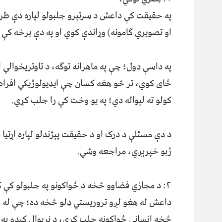
په حقیقت کې داعش د سرتېرو جلبولو لپاره دې طر
او تصویري ګامونه) وړاندې کوي او په دې برخه کې ل
په داسې ډول؛ چې په ماهرانه توګه، د تاوتریخوالي 
ځای کوي، تر څو هغه کسان چې ایډیولوژیکي افراطی
کولو ته لېواله دي؛ په یو وخت کې را جلب کړي.
د دې مسئلې د درک او د حقیقت پېژندلو لپاره اړتیا 
ژبو خپرېږي، مراجعه وشي.
٢: د مجازي فضاوو څخه د ځواکونو په جلبولو کې کټه اخیستل؛
داعش له هغو لږو تروریستي ډلو څخه ده؛ چې له مج
څخه انساني ځواکونه جلب کړي، د نړیوال کېدو په ع