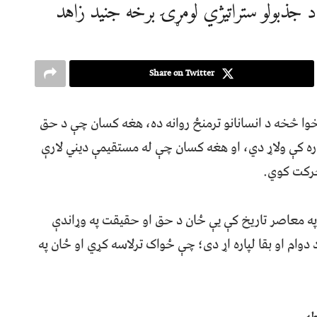
 جذبولو ستراتیژي لومړۍ برخه جنید زاهد
Share on Twitter
وا څخه د انسانانو ترمنځ روانه ده، هغه کسان چې د حق
ره کې ولاړ دي، او هغه کسان چې له مستقیمې دیني لارې
حرکت کوي.
ه معاصر تاریخ کې یې ځان د حق او حقیقت په وړاندې
وام او بقا لپاره اړ دی؛ چې ځواک ترلاسه کړي او ځان په