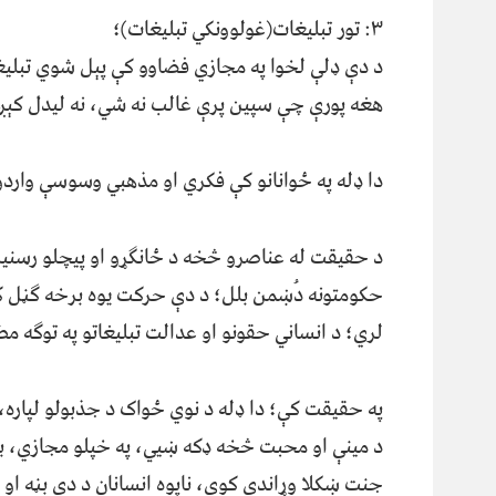
٣: تور تبلیغات(غولوونکي تبلیغات)؛
د دې ډلې لخوا په مجازي فضاوو کې پېل شوي تبلیغ
هغه پورې چې سپین پرې غالب نه شي، نه لیدل کېږي
دا ډله په ځوانانو کې فکري او مذهبي وسوسې واردو
د حقیقت له عناصرو څخه د ځانګړو او پیچلو رسنیزو
حکومتونه دُښمن بلل؛ د دې حرکت یوه برخه ګڼل ک
لري؛ د انساني حقونو او عدالت تبلیغاتو په توګه م
په حقیقت کې؛ دا ډله د نوي ځواک د جذبولو لپاره
د مینې او محبت څخه ډکه ښيي، په خپلو مجازي، بصر
جنت ښکلا وړاندې کوي، ناپوه انسانان د دې بڼه او ر