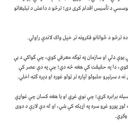
موسسې د تأسیس اقدام کړی دی؛ ترڅو د داعش د تبلیغاتو
 ترڅو د ځوانانو فکرونه تر خپل واک لاندې راولي.
ې یوې ډلې او سازمان په توګه معرفي کوي، چې ګواکي د بې
زه کوي، دا په حقیقت کې هغه څه دي؛ چې په دې عصر کې
 د سرتېرو جلبولو لپاره تر ټولو غوره او ډېره ګټه اخلي.
یله برابره کړې؛ چې نوي غړي او یا هغه کسان چې غواړي
لوړ پوړو غړو سره په اړیکه کې شي، او له دې لارې د دوی
وکړي.