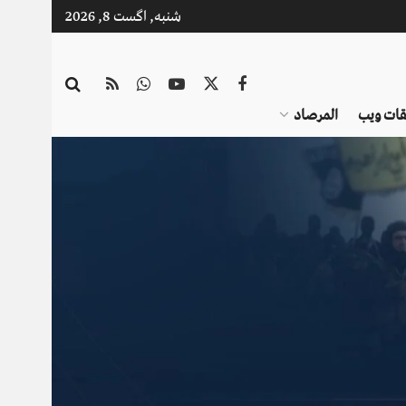
شنبه, اگست 8, 2026
قات ویب
المرصاد