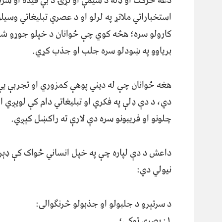
دغه حرکت او ډله د سیمې او نړۍ د بې قیده او شر
استخباراتي ملاتړ په لرلو او د عصري تبلیغاتي وسیلو
کارولو سره؛ هڅه کوي چې ځوانان د خپلو جوړو ش
بریاوو په ښودلو سره جلب او جذب کړي.
هغه ځوانان چې له دیني پوهې کمزوري او تجربې ی
دي، د دې ډلې په فکري او تبلیغاتي دام کې لویږي او
چلونو او فریبونو سره دې لارې ته راکښل کېږي.
داعش د دې لپاره چې په خپل انساني ځواک کې ډېروا
نیولي دي:
د سرتېرو د جلبولو او جذبولو څرنګوالی:
١: بصري توکي؛