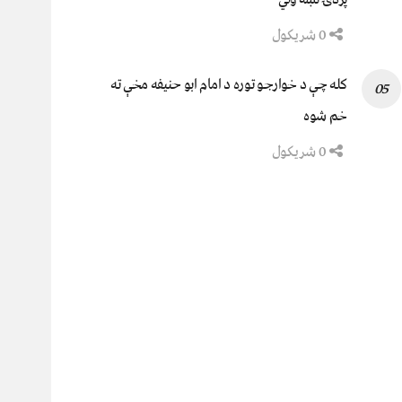
0 شریکول
کله چې د خوارجو توره د امام ابو حنیفه مخې ته
خم شوه
0 شریکول