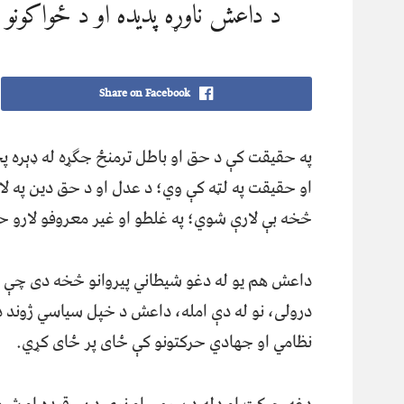
د داعش ناوړه پديده او د ځواکونو د
Share on Facebook
په حقیقت کې د حق او باطل ترمنځ جګړه له ډېره پخ
او حقیقت په لټه کې وي؛ د عدل او د حق دین په لا
څخه بې لارې شوي؛ په غلطو او غیر معروفو لارو 
داعش هم یو له دغو شیطاني پیروانو څخه دی چې پ
درولی، نو له دې امله، داعش د خپل سیاسي ژوند د د
نظامي او جهادي حرکتونو کې ځای پر ځای کړي.