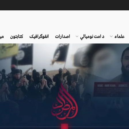
علماء
د امت نومیالي
اصدارات
انفوګرافیک
کتابتون
می