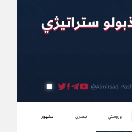
وروستي
تبصرې
مشهور