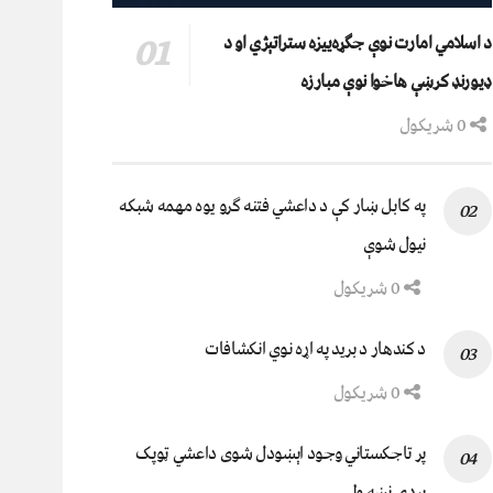
د اسلامي امارت نوې جګړه‌ییزه ستراتېژي او د
ډیورنډ کرښې هاخوا نوې مبارزه
0 شریکول
په کابل ښار کې د داعشي فتنه ګرو يوه مهمه شبکه
نيول شوې
0 شریکول
د کندهار د برید په اړه نوي انکشافات
0 شریکول
پر تاجکستاني وجود اېښودل شوی داعشي ټوپک
پردۍ نښه ولي