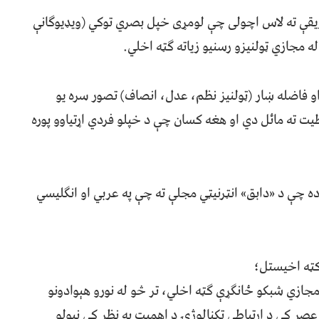
یقې ته لاس اچولی چې لومړی خپل بصري توکي (ویډیوګانې
ه مجازي ټولنیزو رسنیو زياته ګټه اخلي.
او فاضله ښار (ټولنیز نظم، عدل، انصاف) تصور سره یو
ت ته مائل دي او هغه کسان چې د خپلو فردي اړتیاوو پوره
ده چې د «دابق» انټرنيټي مجلې ته چې په عربي او انګلیسي
ازي شبکو ځانګړې ګټه اخلي، تر څو له نورو هېوادونو
صر کې د ارتباطي ټکنالوژۍ د اهمیت په نظر کې نیولو