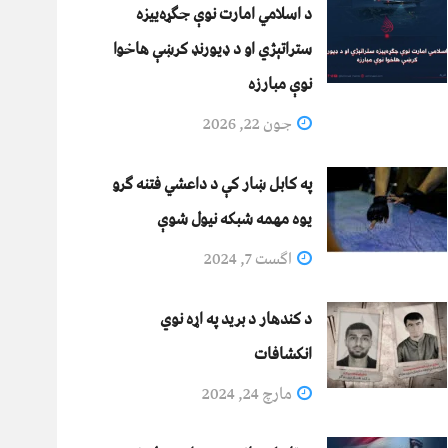
د اسلامي امارت نوې جګړه‌ییزه
ستراتېژي او د ډیورنډ کرښې هاخوا
نوې مبارزه
جون 22, 2026
په کابل ښار کې د داعشي فتنه ګرو
يوه مهمه شبکه نيول شوې
اگست 7, 2024
د کندهار د برید په اړه نوي
انکشافات
مارچ 24, 2024