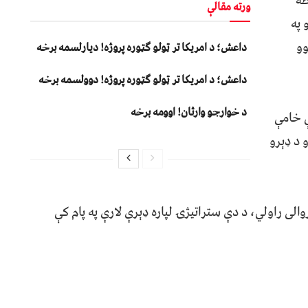
طه
ورته مقالې
 په
وو
داعش؛ د امریکا تر ټولو ګټوره پروژه! دیارلسمه برخه
داعش؛ د امریکا تر ټولو ګټوره پروژه! دوولسمه برخه
د خوارجو وارثان! اوومه برخه
ې خامې
 د ډېرو
لی راولي، د دې ستراتیژۍ لپاره ډېرې لارې په پام کې