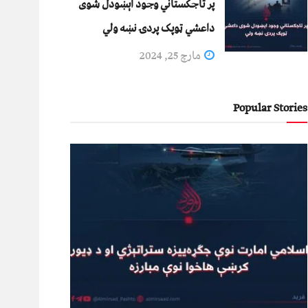
پر تاجکستاني وجود اېښودل شوی
داعشي ټوپک پردۍ نښه ولي
مارچ 25, 2024
Popular Stories