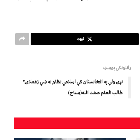
ټویټ
راتلونکی پوسټ
نړۍ ولې په افغانستان کې اسلامي نظام نه شي زغملای؟
طالب العلم صفت الله(سیاح)