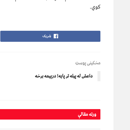
کوي.
شریک
مخکینی پوسټ
داعش له پیله تر پایه! درېيمه برخه
ورته
مقالې