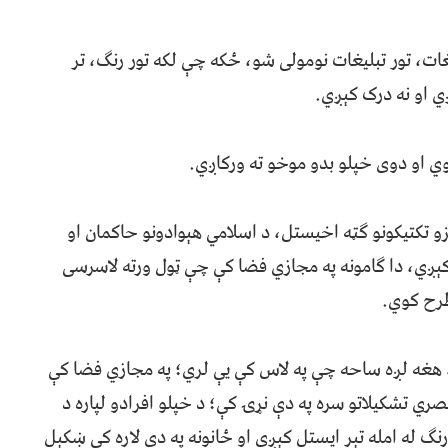
ات، تور تبلیغات نومولی شو، ځکه چې لکه تور رنګ، تر
 او نه درک کېږي.
ي او دوی خپلو بدو موخو ته ورکاږي.
 تکتیکونو ګټه اخیستل، د اسلامي هېوادونو حاکمان او
ېږي، دا ګامونه په مجازي فضا کې چې ټول ورته لاسرسی
طرح کوي.
، هغه لږه ساحه چې په لاس کې یې لري؛ په مجازي فضا کې
ي تشکیلاتو سره په دې نړۍ کې؛ د خپلو افرادو لپاره د
نګ له امله تېر ایستل کېږي او ځانونه په دې لاره کې ښکېل