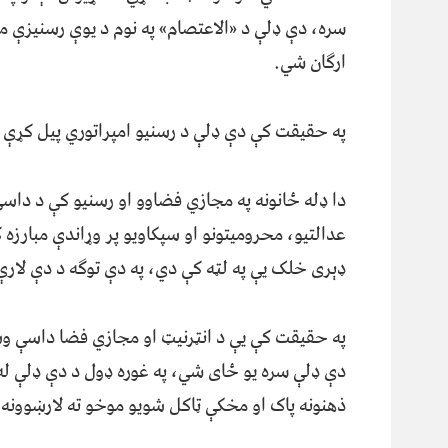
سره، دې ډلې د «الاعتصام» په نوم د یوې رسنیزې 
ارګان شي.
په حقیقت کې دې ډلې د رسنیو امپراتوري پیل کړې ده
دا ډله ځانونه په مجازي فضاوو او رسنیو کې د داس
عدالتیو، محرومیتونو او سپکاویو پر وړاندې مبار
ډېری خلک یې په لټه کې دي، په دې توګه د دې لارې نه
په حقیقت کې یې د انټرنیټ او مجازي فضا داسې وس
دې ډلې سره یو ځای شي، په غوره ډول د دې ډلې له 
ذهنونه پاک او مخکې ټاکل شویو موخو ته لارښوونه 