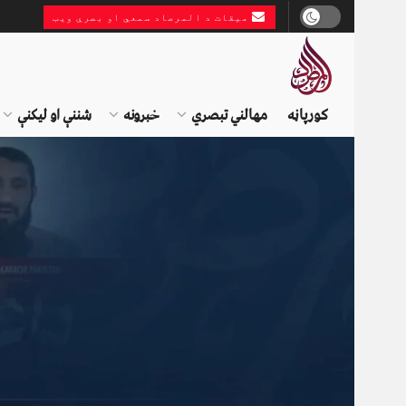
میقات د المرصاد سمعي او بصري ویب
کورپاڼه
مهالني تبصري
خبرونه
شننې او لیکنې