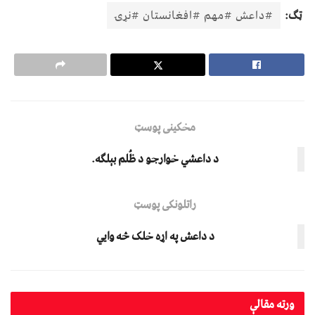
ټګ:
#داعش #مهم #افغانستان #نړۍ
مخکینی پوسټ
د داعشي خوارجو د ظُلم بېلګه.
راتلونکی پوسټ
د داعش په اړه خلک څه وايي
ورته
مقالې