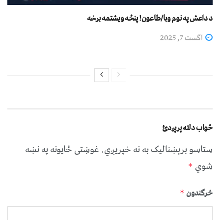
د داعش په نوم وبا/طاعون! پنځه ویشتمه برخه
اگست 7, 2025
ځواب دلته پرېږدئ
ستاسو برېښناليک به نه خپريږي.
غوښتى ځایونه په نښه
شوي
*
څرگندون
*