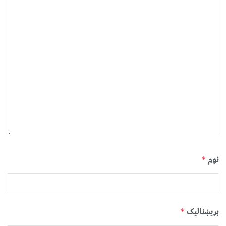
نوم
*
بریښنالیک
*