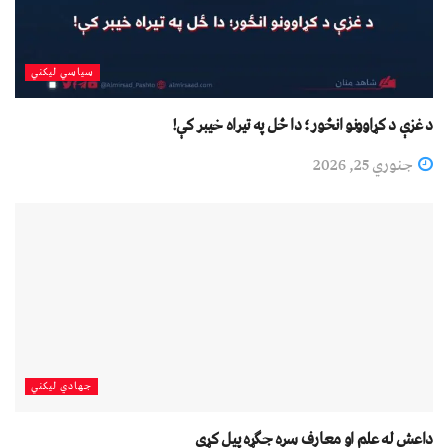
سیاسي لیکني
د غزې د کړاوونو انځور؛ دا ځل په تیراه خیبر کې!
جنوري 25, 2026
جهادي لیکني
داعش له علم او معارف سره جګړه پيل کړې