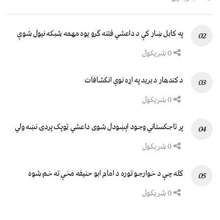
په کابل ښار کې د داعشي فتنه ګرو يوه مهمه شبکه نيول شوې
0 شریکول
د کندهار د برید په اړه نوي انکشافات
0 شریکول
پر تاجکستاني وجود اېښودل شوی داعشي ټوپک پردۍ نښه ولي
0 شریکول
کله چې د خوارجو توره د امام ابو حنیفه مخې ته خم شوه
0 شریکول