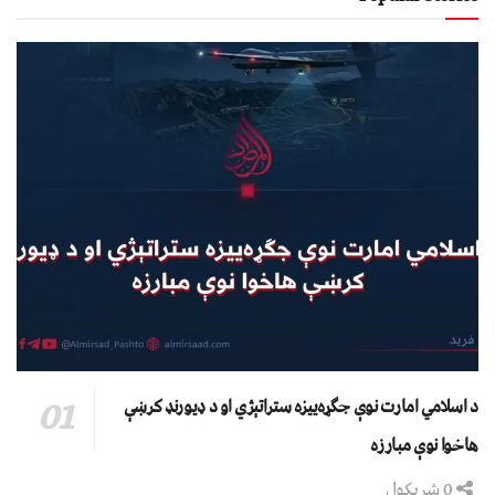
د اسلامي امارت نوې جګړه‌ییزه ستراتېژي او د ډیورنډ کرښې
هاخوا نوې مبارزه
0 شریکول