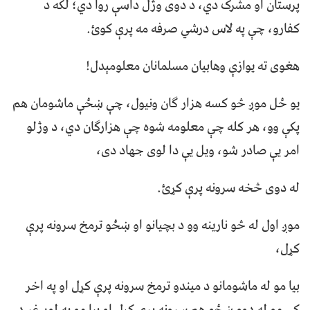
پرستان او مشرک دي، د دوی وژل داسې روا دي؛ لکه د
کفارو، چې په لاس درشي صرفه مه پرې کوئ.
هغوى ته يواﺯې وهابيان مسلمانان معلومېدل!
يو ځل موږ څو کسه هزار ګان ونیول، چې ښځې ماشومان هم
پکې وو، هر کله چې معلومه شوه چې هزارګان دي، د وژلو
امر يې صادر شو، ويل يې دا لوى جهاد دی،
له دوى څخه سرونه پرې کړئ.
موږ اول له څو نارینه وو د بچيانو او ښځو ترمخ سرونه پرې
کړل،
بيا مو له ماشومانو د ميندو ترمخ سرونه پرې کړل او په اخر
کې مو له دوو ښځو هم سرونه پرې کړل او بيا مو په لوړ غږ د