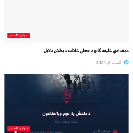
خوارج العصر
د ‌بغدادي خليفه ګانو د جعلي خلافت د بطلان دلايل
اگست 8, 2023
خوارج العصر