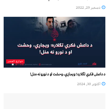
دسمبر 29, 2022
خوارج العصر
د داعش فکري تګلاره؛ ویجاړي، وحشت او د نورو نه منل!
اکتوبر 30, 2024