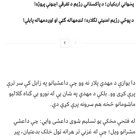
پخواني اربکیان؛ د پاکستاني رژیم د تفرقې اچونې پروژه!
د پوځي رژیم امنیتي تګلاره؛ لنډمهاله ګټې او اوږدمهاله پایلې!
دا يواﺯې د مهدي پلار نه وو چې داعشيانو په ﺯابل کې سر ترې
پرې کړی وو. بلکې د مهدي په شان یې له نورو بې ګناه ګلاليو
ماشومانو څخه هم سرونه پرې کړي دي.
له فتحې مخکې يو تسليم شوى داعشی وايي: چې داعشي
مشرانو ويل؛ چې له غزني تر هراته ټول خلک بدعتيان، پير