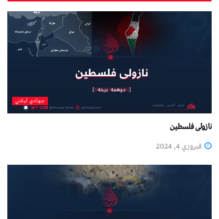
جهادي لیکني
نازولی فلسطين
فبروري 4, 2024