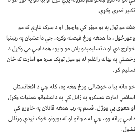
تکبير نعرې وکړې.
هغه مو ټول په يو موټر کې واچول او د سرک غاړې ته مو
وغورځول، ما همغه ورځ فيصله وکړه، چې داعشيان په رښتيا
خوارج دي او د تسليمېدو پلان مو ونيو، همداسې مې وکړل د
رخصتي په بهانه راغلم له يو ميل توپک سره مو امارت ته ځان
تسليم کړ.
خو ماته بيا د خوشالۍ ورځ هغه وه، کله چې د افغانستان
اسلامي امارت عسکرو په ﺯابل کې په داعشيانو عمليات وکړل
او هغوى يې ووژل. قسم په رب همغه قاتلان په خاورو کې
داسې پراته وو، چې له مچانو او له بويونو څوک نږدې ورتللى
نشول.