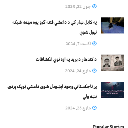
جون 22, 2026
په کابل ښار کې د داعشي فتنه ګرو يوه مهمه شبکه
نيول شوې
اگست 7, 2024
د کندهار د برید په اړه نوي انکشافات
مارچ 24, 2024
پر تاجکستاني وجود اېښودل شوی داعشي ټوپک پردۍ
نښه ولي
مارچ 25, 2024
Popular Stories