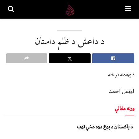
د داعش د ظلم داستان
دوهمه برخه
اویس احمد
ورته مقالې
د پاکستان د پوځ دوه مخي توب