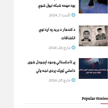
يوه مهمه شبکه نيول شوې
اگست 7, 2024
د کندهار د برید په اړه نوي
انکشافات
مارچ 24, 2024
پر تاجکستاني وجود اېښودل شوی
داعشي ټوپک پردۍ نښه ولي
مارچ 25, 2024
Popular Stories