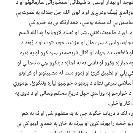
وجه او بيدار اوسي. د شيطاني استخباراتي سازمانونو او د
 وړاندې ټينګ ودرېږي او د لوی الله جل جلاله په نصرت يې
املين يې له منځه يوسي، همدارنګه یې په خبرو کې
ه: اې د طاغوت،فتنې، شر او فساد لارویانو! په الله قسم
مجاهد ولس د سر، مال او عزت د خونديتوب او د ژوند د
 قاطعيت د جهاد او قتال فريضه تر سره کړو او په ډېره
ه مبارزه وکړو او تاسې ته به اجازه درنکړو چې د دجالي او
ې پلې او تطبيق کړئ او زموږ ملت له مصيبتونو او کړاونو
اسلامي شرعي نظام د پرديو د خوښيو لپاره وننګوئ. نوموړي
و د خوارجو په وړاندې خپل دریځ محکم وساتي او د دوی په
کار واخلي.
 لکه د دریاب ځګونه چې نه به معلوم شي او نه به هم
 څخه را پورته کړي او بیرته به ځان په همدې اوبو کې بې