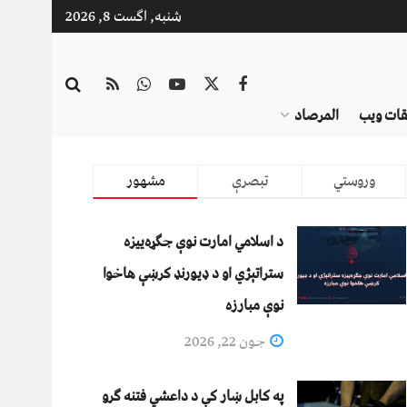
شنبه, اگست 8, 2026
قات ویب
المرصاد
وروستي
تبصرې
مشهور
د اسلامي امارت نوې جګړه‌ییزه
ستراتېژي او د ډیورنډ کرښې هاخوا
نوې مبارزه
جون 22, 2026
په کابل ښار کې د داعشي فتنه ګرو