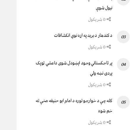
نيول شوې
0 شریکول
د کندهار د برید په اړه نوي انکشافات
0 شریکول
پر تاجکستاني وجود اېښودل شوی داعشي ټوپک
پردۍ نښه ولي
0 شریکول
کله چې د خوارجو توره د امام ابو حنیفه مخې ته
خم شوه
0 شریکول