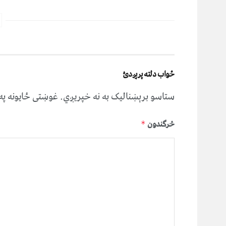
ځواب دلته پرېږدئ
ستاسو برېښناليک به نه خپريږي.
غوښتى ځایونه پ
څرگندون
*