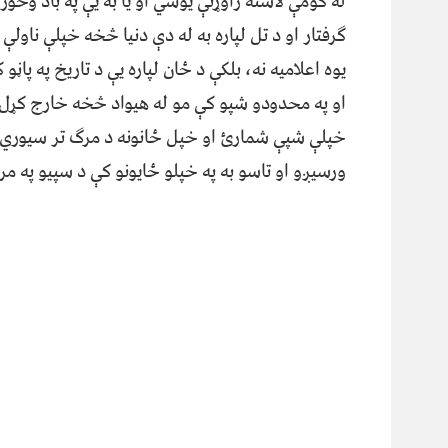
له کومې لاسته راوړنې یوسي او یا به یې په باد وخ
ګرفتار او د تل لپاره به له دې دنیا څخه خپلې ناول
یوه اعلامیه نه، بلکې د ځان لپاره یې د تاریخ په پاڼ
او په محدودو شپو کې مو له هیواد څخه خارج کړل 
خپلې شپې شمارﺉ او خپل ځانونه د مرګ تر سیوري لا
ورسیږو او تاسو به په خپلو ځایونو کې د سپیو په مرګ