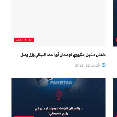
خوارج العصر
داعش د خپل جګپوړي قومندان أبو احمد اللبناني وژل ومنل
اگست 22, 2023