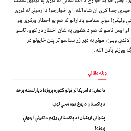
وري. اوس خو به خوارج د الله تعالی له لوري په یولوی غضب
ې څهرې جدا کړي ان شاءالله. اې خوارجو! دا زمونږ له لوري
و کې ولیکئ! مونږ ستاسو بادارانو ته هم یو اخطار ورکړی وو
او اوس تاسو ته هم د هغوی په شان اخطار در کوو، تاسو
ندې وینئ، مونږ به ډیر ژر ستاسو تر پټن ځایونو در
 ووژنو بأذن الله.
ورته مقالې
داعش؛ د امریکا تر ټولو ګټوره پروژه! دیارلسمه برخه
د پاکستان د پوځ دوه مخي توب
پخواني اربکیان؛ د پاکستاني رژیم د تفرقې اچونې
پروژه!