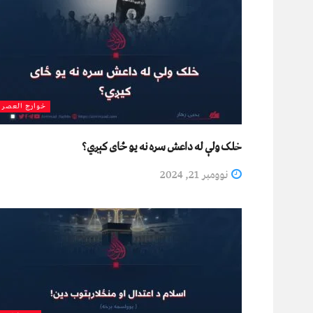
خوارج العصر
خلک ولې له داعش سره نه یو ځای کېږي؟
نوومبر 21, 2024