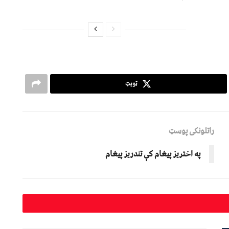
ټویټ
راتلونکی پوسټ
په اختریز پیغام کې تندریز پیغام