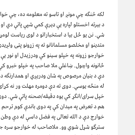
لکه څنګه چې مونږ او تاسو ته معلومه ده، چې خوار
د بیرته اخستلو لپاره یې ډیرې کمې شپې پاتې دي او نو
شي. نن یو ځل بیا د استخباراتو د لوی ریاست لومړ
متدینو او مخلصو مسلمانانو ته په زړونو پټۍ ولږیدې،
خوارجو زړونه په خپلو سینو کې ودرزیدل او نور یې 
ځانونه واچول. ښاغلي ملا صاحب په خپلو خبرو کې 
دې د بنیان مرصوص په شان ودریږي او همدارنګه دې 
له منځه یوسي. دوی ته دې دومره مهلت ور نه کړای ش
خپل سرای/انګړ کې یوه دقیقه/صحنه پاتې شي. دوی
هم د تعرض په میدان کې په دوی باندې کوم ترحم
خوارج دې د الله تعالی په فضل داسې له دې وطن 
سترګو شړل شوي وو. ملاصاحب له خوارجو سره جګ