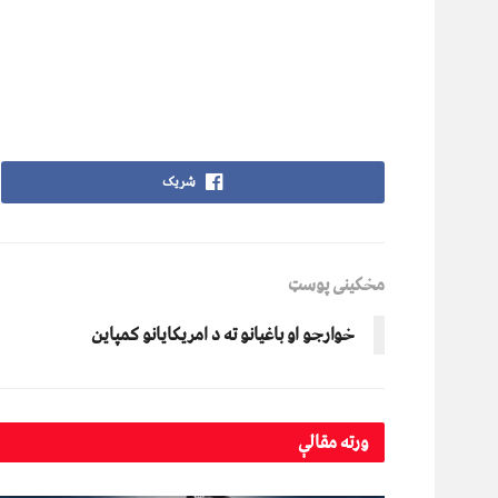
شریک
مخکینی پوسټ
خوارجو او باغيانو ته د امريکايانو کمپاين
ورته
مقالې