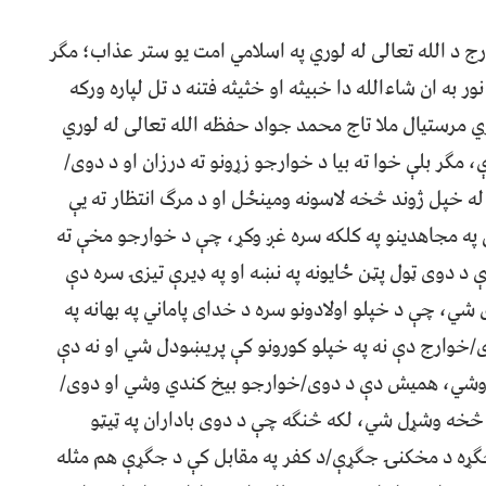
ج د الله تعالی له لوري په اسلامي امت یو ستر عذاب؛ مګر
ر به ان شاءالله دا خبیثه او خثیثه فتنه د تل لپاره ورکه
ي مرستیال ملا تاج محمد جواد حفظه الله تعالی له لوري
 مګر بلې خوا ته بیا د خوارجو زړونو ته درزان او د دوی/
له خپل ژوند څخه لاسونه ومینځل او د مرګ انتظار ته یې
په مجاهدینو په کلکه سره غږ وکړ، چې د خوارجو مخې ته
د دوی ټول پټن ځایونه په نښه او په ډیرې تیزۍ سره دې
ي، چې د خپلو اولادونو سره د خدای پاماني په بهانه په
/خوارج دې نه په خپلو کورونو کې پریښودل شي او نه دې
 وشي، همیش دې د دوی/خوارجو بیخ کندي وشي او دوی/
څخه وشړل شي، لکه څنګه چې د دوی باداران په ټیټو
ړه د مخکنۍ جګړې/د کفر په مقابل کې د جګړې هم مثله