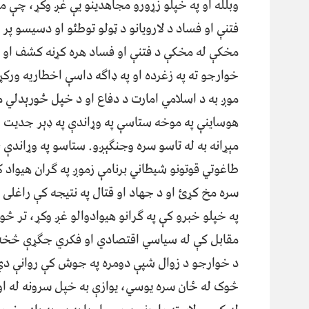
وبلله او په خپلو زړورو مجاهدینو یې غږ وکړ، چې مت
فتنې او فساد د لارویانو د ټولو توطئو او دسيسو پر
مخکې له مخکې د فتنې او فساد هره کړنه کشف او ع
خوارجو ته په زغرده او په ډاګه داسې اخطاریه ورکړ
موږ به د اسلامي امارت د دفاع او د خپل ځورېدلي 
هوساينې په موخه ستاسې په وړاندې په ډېر جديت او
مېړانه به له تاسو سره وجنګېږو. ستاسو په وړاندې ب
طاغوتي قوتونو شيطاني برنامې زموږ په ګران هیواد ک
سره مخ کړئ او د جهاد او قتال په نتيجه کې راغلی 
په خپلو خبرو کې په ګرانو هیوادوالو غږ وکړ، تر څ
مقابل کې له سیاسي اقتصادي او فکري جګړې څخه 
د خوارجو د زوال شپې دومره په جوش کې روانې دي،
څوک له ځان سره یوسي، یوازې به خپل سرونه له اوبو