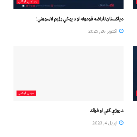
سیاسي لیکني
د پاکستان ناراضه قومونه او د پوځي رژیم لاسوهنې!
اکتوبر 26, 2025
دیني لیکني
د روژې ګټې او فوائد
اپریل 4, 2023