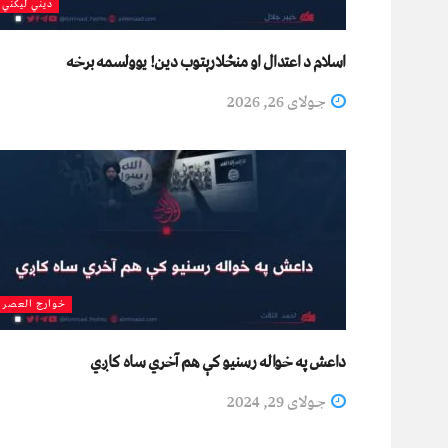
دیني لیکني
اسلام د اعتدال او منځلارېتوب دین! یوولسمه برخه
جولای 26, 2026
خوارج العصر
داعش په خواله رسنیو کې هم آخري ساه کاږي
جولای 29, 2024