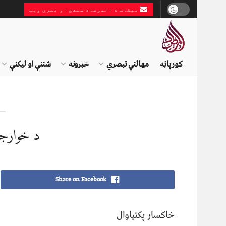
میقات د المرصاد سمعي او بصري ویب
کورپاڼه
مهالني تبصري
خبرونه
شننې او لیکنې
د خوارج
Share on Facebook
خاکسار پکتیاوال