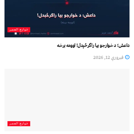
خوارج العصر
داعش؛ د خوارجو بیا راګرځېدل! اوومه برخه
فبروري 12, 2026
خوارج العصر