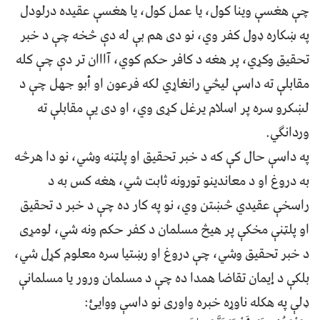
چې هغسې وينا کول، يا عمل کول، يا هغسې عقيده درلودل
په ښکاره ډول کفر وي، نو دی هم بې له دې څخه چې د خبر
تحقيق وکړي، پر هغه د کافر حکم کوي، آااان تر دې چې کله
مقابلې ته داسې ليڅي رانغاړي لکه فرعون او أبو جهل چې د
لښکرو سره پر اسلام يرغل کړی وي، او دی يې مقابلې ته
وردانګي.
په داسې حال کې که د خبر تحقيق او پلټنه وشي، نو دا هرڅه
به دروغ او د معاندينو تورونه ثابت شي، هغه کس به د
راسخې عقيدي څښتن وي، نو په کار ده چې د خبر د تحقيق
او پلټنې مخکې پر هيڅ مسلمان د کفر حکم ونه شي، لومړی
د خبر تحقيق وشي، چې دروغ او رښتيا سره معلوم کړل شي،
بلکې د إيمان تقاضا همدا ده چې د مسلمان ورور یا مسلمانې
ډلې په هکله ناوړه خبره واوری نو داسې ووايئ: