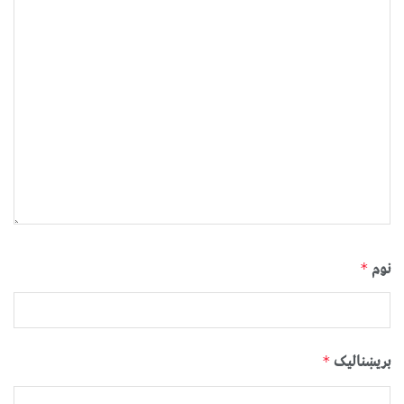
نوم
*
بریښنالیک
*