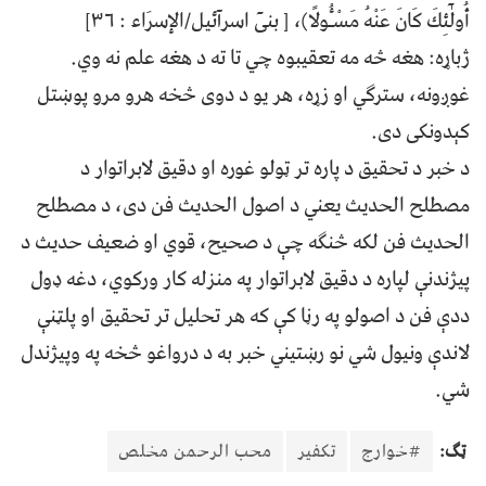
أُولٰٓئِكَ كَانَ عَنْهُ مَسْـُٔولًا)، [ بنیٓ اسرآئیل/الإسرَاء : ۳۶]
ژباړه: هغه څه مه تعقيبوه چي تا ته د هغه علم نه وي.
غوږونه، سترګي او زړه، هر یو د دوی څخه هرو مرو پوښتل
کېدونکی دی.
د خبر د تحقيق د پاره تر ټولو غوره او دقيق لابراتوار د
مصطلح الحديث يعني د اصول الحديث فن دی، د مصطلح
الحديث فن لکه څنګه چې د صحيح، قوي او ضعيف حديث د
پيژندنې لپاره د دقيق لابراتوار په منزله کار ورکوي، دغه ډول
ددې فن د اصولو په رڼا کې که هر تحليل تر تحقيق او پلټنې
لاندې ونيول شي نو رښتيني خبر به د درواغو څخه په وپيژندل
شي.
ټګ:
#خوارج
تکفیر
محب الرحمن مخلص