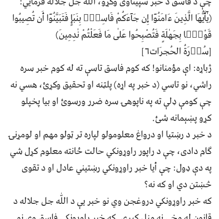
چې د فاسق د خبر سپيناوی وکړو، الله جل جلاله فرمايي:
(يٰٓأَيُّهَا الَّذِينَ ءَامَنُوٓا إِن جَآءَكُمْ فَاسِقٌۢ بِنَبَإٍ فَتَبَيَّنُوٓا أَن تُصِيبُوا
قَوْمًۢا بِجَهٰلَةٍ فَتُصْبِحُوا عَلٰى مَا فَعَلْتُمْ نٰدِمِينَ)
[سُوۡرَةُ الحُجرَات۶]
ژباړه: اې مؤمنانو! كه كوم فاسق تاسې ته له كوم خبر سره
راشي، نو تاسي (د خبر په اړه) پلټنه او تحقیق وکړئ، هسي نه
چې کومې ډلې ته په ناپوهۍ سره ضرر ورسوئ او بيا پخپلو
کړو پښېمانه شئ.
د خبر د رښتيا او درواغ معلومولو لپاره تر ټولو مهم او لومړنۍ
ګام دادی، چې د راپور راوړونکي حالت ځانته معلوم کړل شي
په دې ډول: چې أيا خبر راوړونکي رښتيني عادل او د تقوی
څښتن دي او که نه؟
که خبر راوړونکي دروغجن وي نو خبر يې د اللّٰه جل جلاله د
قانون له مخې نه منل کيږي. که خبر راوړونکي فاسق وي نو