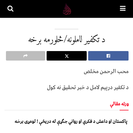
د تکفیر لاملونه/څلورمه برخه
محب الرحمن مخلص
د تکفير درېيم لامل د خبر تحقيق نه کول
ورته مقالې
پاکستان او داعش د فکري او رواني جګړې له دریڅې ! لومړۍ برخه