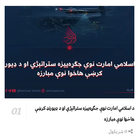
د اسلامي امارت نوې جګړه‌ییزه ستراتېژي او د ډیورنډ کرښې
هاخوا نوې مبارزه
0 شریکول