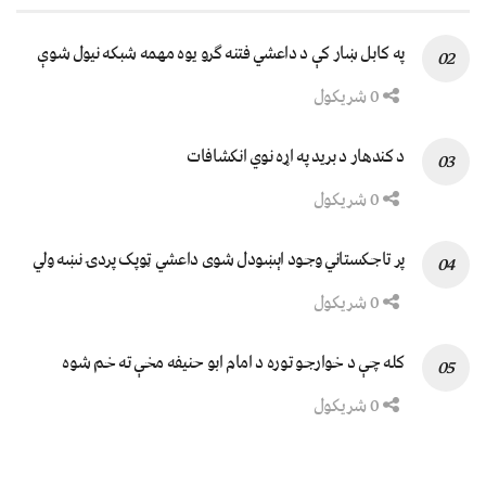
په کابل ښار کې د داعشي فتنه ګرو يوه مهمه شبکه نيول شوې
0 شریکول
د کندهار د برید په اړه نوي انکشافات
0 شریکول
پر تاجکستاني وجود اېښودل شوی داعشي ټوپک پردۍ نښه ولي
0 شریکول
کله چې د خوارجو توره د امام ابو حنیفه مخې ته خم شوه
0 شریکول