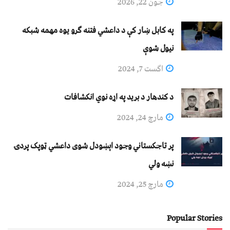
جون 22, 2026
په کابل ښار کې د داعشي فتنه ګرو يوه مهمه شبکه
نيول شوې
اگست 7, 2024
د کندهار د برید په اړه نوي انکشافات
مارچ 24, 2024
پر تاجکستاني وجود اېښودل شوی داعشي ټوپک پردۍ
نښه ولي
مارچ 25, 2024
Popular Stories