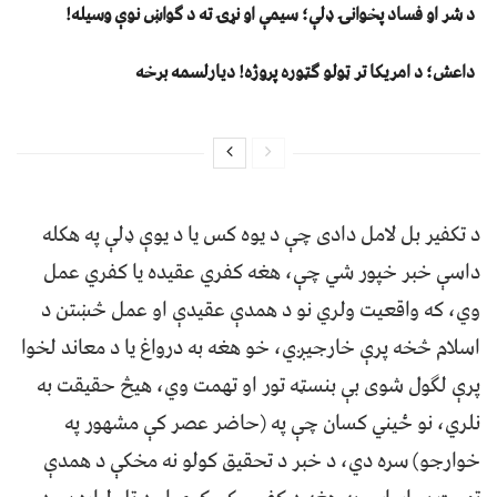
د شر او فساد پخوانۍ ډلې؛ سیمې او نړۍ ته د ګواښ نوې وسیله!
داعش؛ د امریکا تر ټولو ګټوره پروژه! دیارلسمه برخه
د تکفير بل لامل دادی چې د يوه کس يا د يوې ډلې په هکله
داسې خبر خپور شي چې، هغه کفري عقيده يا کفري عمل
وي، که واقعيت ولري نو د همدې عقيدې او عمل څښتن د
اسلام څخه پرې خارجيږي، خو هغه به درواغ يا د معاند لخوا
پرې لګول شوی بې بنسټه تور او تهمت وي، هیڅ حقیقت به
نلري، نو ځيني کسان چې په (حاضر عصر کې مشهور په
خوارجو) سره دي، د خبر د تحقيق کولو نه مخکې د همدې