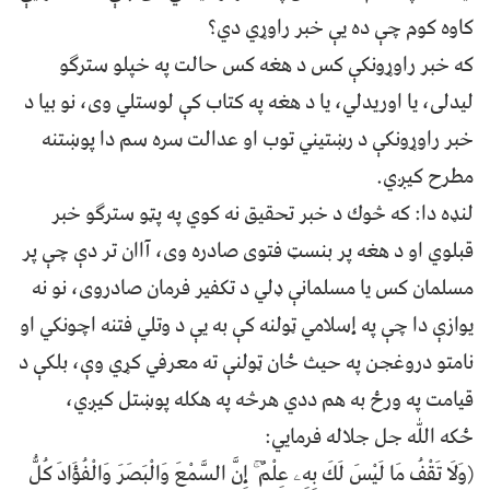
کاوه کوم چې ده يې خبر راوړي دي؟
که خبر راوړونکې کس د‌‌ هغه کس حالت په خپلو سترګو
ليدلی، يا اوريدلي، يا د هغه په کتاب کې لوستلي وی، نو بيا د
خبر راوړونکې د رښتيني توب او عدالت سره سم دا پوښتنه
مطرح کيږي.
لنډه دا: که څوك د خبر تحقيق نه کوي په پټو سترګو خبر
قبلوي او د هغه پر بنسټ فتوی صادره وی، آاان تر دې چې پر
مسلمان کس يا مسلمانې ډلي د تکفير فرمان صادروی، نو نه
يوازې دا چې په إسلامي ټولنه کې به يې د وتلي فتنه اچونکي او
نامتو دروغجن په حيث ځان ټولنې ته معرفي کړي وې، بلکې د
قيامت په ورځ به هم ددي هرڅه په هکله پوښتل کيږي،
ځکه اللّٰه جل جلاله فرمايي:
(وَلَا تَقْفُ مَا لَيْسَ لَكَ بِهِۦ عِلْمٌ ۚ إِنَّ السَّمْعَ وَالْبَصَرَ وَالْفُؤَادَ كُلُّ