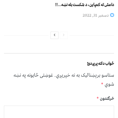
داعش ته کمپاین، د شکست بله نښه…!!
دسمبر 31, 2022
ځواب دلته پرېږدئ
ستاسو برېښناليک به نه خپريږي.
غوښتى ځایونه په نښه
شوي
*
څرگندون
*