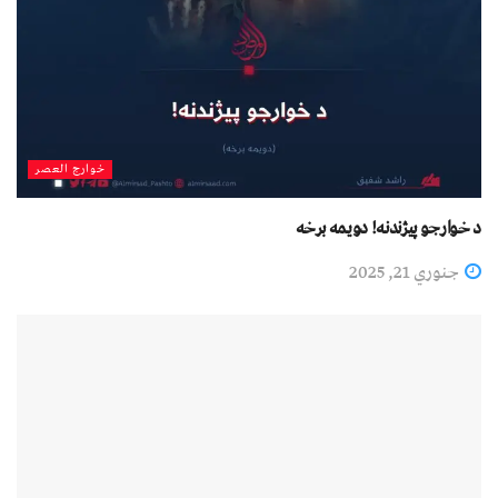
خوارج العصر
د خوارجو پيژندنه! دویمه برخه
جنوري 21, 2025