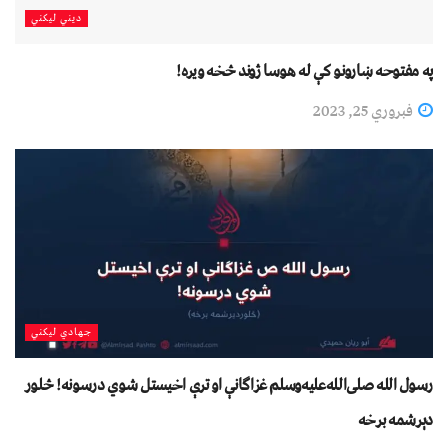
دیني لیکني
په مفتوحه ښارونو کې له هوسا ژوند څخه ويره!
فبروري 25, 2023
جهادي لیکني
رسول الله صلی‌الله‌علیه‌وسلم غزاګانې او ترې اخیستل شوي درسونه! څلور
دېرشمه برخه