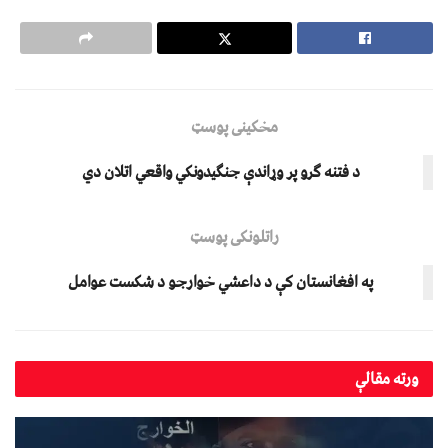
مخکینی پوسټ
د فتنه ګرو پر وړاندې جنګیدونکي واقعي اتلان دي
راتلونکی پوسټ
په افغانستان کې د داعشي خوارجو د شکست عوامل
ورته
مقالې