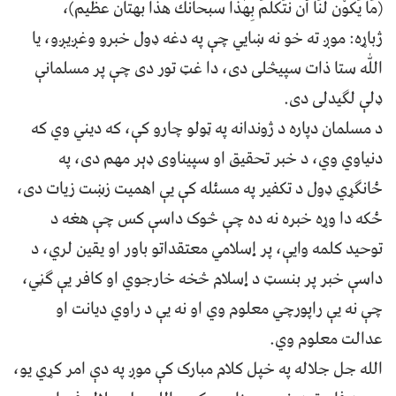
(مَاْ يَکُوْن لَنَا أَنْ نَتَکَلّ‍َمَ بِهٰذَا سبحانك هذا بهتان عظیم)،
ژباړه: موږ ته خو نه ښايي چې په دغه ډول خبرو وغږيږو، يا
اللّٰه ستا ذات سپيڅلی دی، دا غټ تور دی چې پر مسلمانې
ډلې لګيدلی دی.
د مسلمان دپاره د ژوندانه په ټولو چارو کې، که ديني وي که
دنياوي وي، د خبر تحقيق او سپيناوی ډېر مهم دی، په
ځانګړي ډول د تکفير په مسئله کې يې اهميت زښت زيات دی،
ځکه دا وړه خبره نه ده چې څوک داسې کس چې هغه د
توحيد کلمه وايې، پر إسلامي معتقداتو باور او يقين لري، د
داسې خبر پر بنسټ د إسلام څخه خارجوي او کافر يې ګڼي،
چې نه يې راپورچي معلوم وي او نه يې د راوي ديانت او
عدالت معلوم وي.
الله جل جلاله په خپل کلام مبارک کې موږ په دې امر کړي يو،