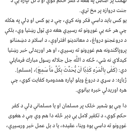
تهمت پر اساس په هغه د کفر حکم کوي او د تل لپاره يې د
جنت دروازه پر مخ تړي.
يو کس بايد داسې فکر ونه کړي، چې د يو کس او ډلې په هکله
چې هر څه يې غوږونو ته رسيږي هغه دې ټول رښتيا وي، بلکې
د دروغجنو درواغ، د معاندينو افتراوې، د اسلام د دښمنانو
پروپاګندونه هم غوږونو ته رسيږي، او هر اوريدلی خبر رښتیا
کيدلاي نه شي، ځکه د اللّٰه جل جلاله رسول مبارك فرمايلي
دي: (کَفٰی بِالْمَرْءِ کَذِبََا اَنْ يُّحَدِّثَ بِکُلِّ مَاُ سَمِعَ)، [مسلم].
ژباړه: د سړي د دروغ ويلو لپاره همدومره کفایت کوي، چې
هره اوريدلې خبره بيانوي.
دا چې يو شمير خلک پر مسلمان او يا مسلمانې ډلې د کفر
حکم کوي، د تکفير لامل يې ډېر ځله دا هم وي چې د هغوی
غوږونو ته داسې یوه وینا، عقيده، يا د بل عمل خبر ورسيږي،