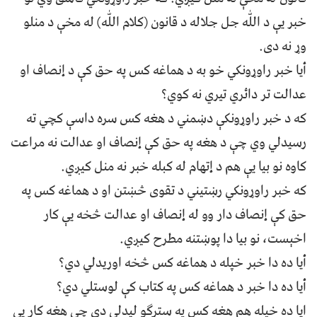
خبر يې د اللّٰه جل جلاله د قانون (کلام اللّٰه) له مخې د منلو
وړ نه دی.
أيا خبر راوړونکي خو به د هماغه کس په حق کې د إنصاف او
عدالت تر دائري تيري نه کوي؟
که د خبر راوړونکې دښمني د هغه کس سره داسې کچي ته
رسيدلي وي چې د هغه په حق کې إنصاف او عدالت نه مراعت
کاوه نو بيا يې هم د إتهام له کبله خبر نه منل کيږي.
که خبر راوړونکي رښتيني د تقوی څښتن او د هماغه کس په
حق کې إنصاف دار وو له إنصاف او عدالت څخه يې کار
اخېست، نو بيا دا پوښتنه مطرح کيږي.
أيا ده دا خبر خپله د هماغه کس څخه اوريدلي دي؟
أيا ده دا خبر د هماغه کس په کتاب کې لوستلي دي؟
ايا ده خپله هم هغه کس په سترګو ليدلي دی چې هغه کار يې