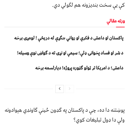
کې یې سخت بندیزونه هم لګولي دي.
ورته مقالې
پاکستان او داعش د فکري او رواني جګړې له دریڅې ! لومړۍ برخه
د شر او فساد پخوانۍ ډلې؛ سیمې او نړۍ ته د ګواښ نوې وسیله!
داعش؛ د امریکا تر ټولو ګټوره پروژه! دیارلسمه برخه
پوښتنه دا ده، چې د پاکستان په ګډون ځینې ګاونډي هېوادونه
ولې دا ډول تبليغات کوي؟