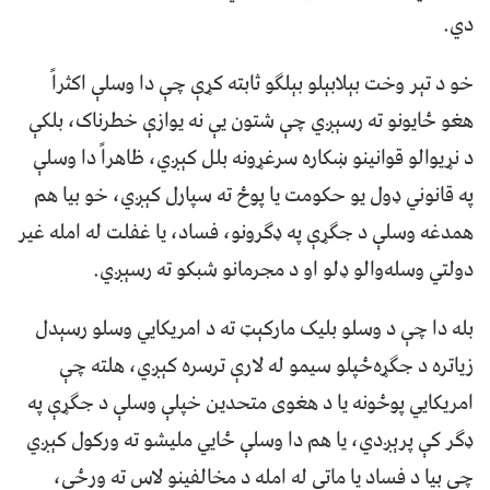
دي.
خو د تېر وخت بېلابېلو بېلګو ثابته کړې چې دا وسلې اکثراً
هغو ځایونو ته رسېږي چې شتون يې نه يوازې خطرناک، بلکې
د نړيوالو قوانينو ښکاره سرغړونه بلل کېږي، ظاهراً دا وسلې
په قانوني ډول يو حکومت يا پوځ ته سپارل کېږي، خو بيا هم
همدغه وسلې د جګړې په ډګرونو، فساد، يا غفلت له امله غیر
دولتي وسله‌والو ډلو او د مجرمانو شبکو ته رسېږي.
بله دا چې د وسلو بلیک مارکېټ ته د امريکايي وسلو رسېدل
زياتره د جګړه‌ځپلو سيمو له لارې ترسره کېږي، هلته چې
امريکايي پوځونه يا د هغوی متحدين خپلې وسلې د جګړې په
ډګر کې پرېږدي، يا هم دا وسلې ځايي ملیشو ته ورکول کېږي
چې بيا د فساد يا ماتې له امله د مخالفينو لاس ته ورځي،