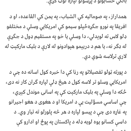
بانکي حسابونو د پړسولو لپاره لوټ کړې.
همداراز، په صوماليه کې الشباب، په يمن کې القاعده، او د
افريقا په نورو جګړه‌ځپلو سيمو کې امريکايي وسلې د مختلفو
ډلو لاس ته لوېدلي، دا وسلې يا خو په مستقیم ډول د جګړې
له ډګر نه، يا هم د دريېمو هېوادونو له لارې د بلیک مارکېټ له
لارې ترلاسه شوي دي.
د پورته ټولو تفصيلاتو په رڼا کې دا خبره کول اسانه ده چې د
امريکايي وسلو تر لاسه کول د هيڅ ډلې لپاره ګران کار نه دی،
ځکه دا وسلې په بلیک مارکېټ کې په اسانۍ موندل کېږي،
چې اساسي مسؤليت يې د امريکا او د هغوی د هغو اجیرانو
په غاړه دی چې د پيسو لپاره د هر څه پلورلو ته تيار وي. د
داسې کسانو يوه لويه ډله د پاکستان په پوځ او ادارو کې