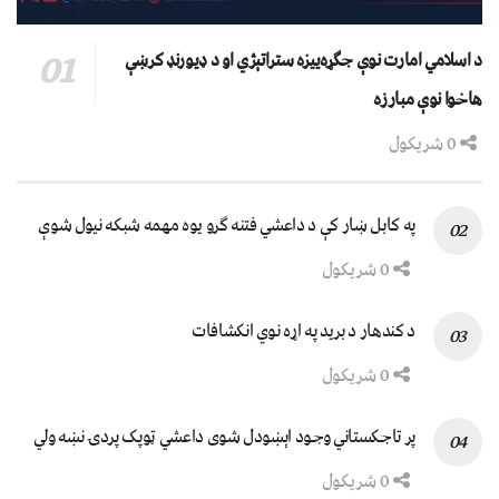
د اسلامي امارت نوې جګړه‌ییزه ستراتېژي او د ډیورنډ کرښې
هاخوا نوې مبارزه
0 شریکول
په کابل ښار کې د داعشي فتنه ګرو يوه مهمه شبکه نيول شوې
0 شریکول
د کندهار د برید په اړه نوي انکشافات
0 شریکول
پر تاجکستاني وجود اېښودل شوی داعشي ټوپک پردۍ نښه ولي
0 شریکول