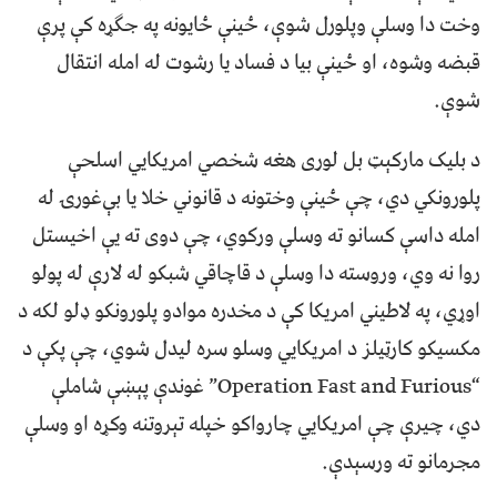
وخت دا وسلې وپلورل شوې، ځینې ځایونه په جګړه کې پرې
قبضه وشوه، او ځينې بیا د فساد يا رشوت له امله انتقال
شوې.
د بلیک مارکېټ بل لوری هغه شخصي امريکايي اسلحې
پلورونکي دي، چې ځینې وختونه د قانوني خلا يا بې‌غورۍ له
امله داسې کسانو ته وسلې ورکوي، چې دوی ته يې اخیستل
روا نه وي، وروسته دا وسلې د قاچاقي شبکو له لارې له پولو
اوړي، په لاطیني امریکا کې د مخدره موادو پلورونکو ډلو لکه د
مکسیکو کارټيلز د امريکايي وسلو سره لیدل شوي، چې پکې د
“Operation Fast and Furious” غوندې پېښې شاملې
دي، چیرې چې امريکايي چارواکو خپله تېروتنه وکړه او وسلې
مجرمانو ته ورسېدې.