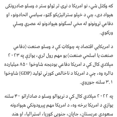
که وکتل شي، نو امريکا د نړۍ تر ټولو ستر د وسلو صادرونکی
هېواد دی، چې د خپلو ستراتيژيکو ګټو، سياسي اتحادونو، او
دفاعي تړونونو له مخې لسګونو هېوادونو ته عصري وسلې
ورکوي.
د امريکايي اقتصاد په چوکاټ کې د وسلو صنعت (دفاعي
صنعت يا اسلحي صنعت) يو مهم رول لري، يوازې په ۲۰۲۳
مېلادي کال کې د امريکا دفاعي بوديجه شاوخوا ۸۵۰ ميليارده
ډالره وه، چې د امريکا د ناخالص کورني توليد (GDP) شاوخوا
۳.۱ سلنه جوړوي.
په ۲۰۲۲ مېلادي کال کې د نړيوالو وسلو د صاداراتو ۴۰ سلنه
يوازې د امريکا برخه وه، د امريکا مهم پېرودونکي هېوادونه
سعودي عربستان، جاپان، جنوبي کوريا، اسټراليا، او هند