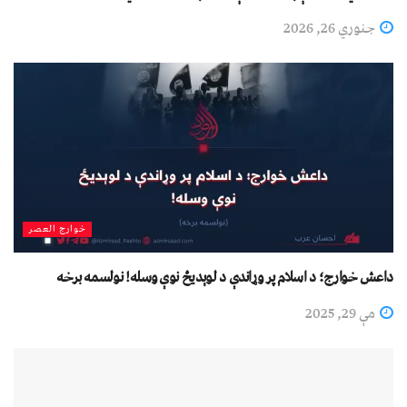
جنوري 26, 2026
خوارج العصر
داعش خوارج؛ د اسلام پر وړاندې د لوېدیځ نوې وسله! نولسمه برخه
مې 29, 2025