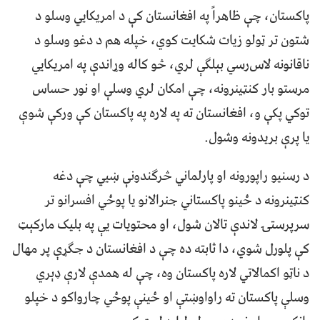
پاکستان، چې ظاهراً په افغانستان کې د امريکايي وسلو د
شتون تر ټولو زيات شکايت کوي، خپله هم د دغو وسلو د
ناقانونه لاس‌رسي بېلګې لري، څو کاله وړاندې په امريکايي
مرستو بار کنټینرونه، چې امکان لري وسلې او نور حساس
توکي پکې و، افغانستان ته په لاره په پاکستان کې ورکې شوې
یا پرې بريدونه وشول.
د رسنيو راپورونه او پارلماني څرګندونې ښيي چې دغه
کنټینرونه د ځينو پاکستاني جنرالانو يا پوځي افسرانو تر
سرپرستۍ لاندې تالان شول، او محتويات يې په بلیک مارکېټ
کې پلورل شوي، دا ثابته ده چې د افغانستان د جګړې پر مهال
د ناټو اکمالاتي لاره پاکستان وه، چې له همدې لارې ډېري
وسلې پاکستان ته راواوښتې او ځينې پوځي چارواکو د خپلو