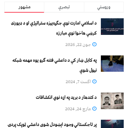
وروستي
تبصرې
مشهور
د اسلامي امارت نوې جګړه‌ییزه ستراتېژي او د ډیورنډ
کرښې هاخوا نوې مبارزه
جون 22, 2026
په کابل ښار کې د داعشي فتنه ګرو يوه مهمه شبکه
نيول شوې
اگست 7, 2024
د کندهار د برید په اړه نوي انکشافات
مارچ 24, 2024
پر تاجکستاني وجود اېښودل شوی داعشي ټوپک پردۍ