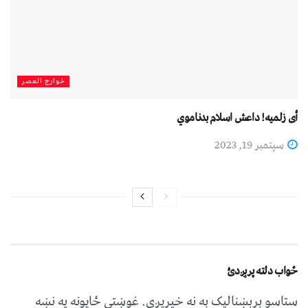
خوارج العصر
أی زلمیه! داعش اسلام بدناموي
سپتمبر 19, 2023
ځواب دلته پرېږدئ
ستاسو برېښناليک به نه خپريږي.
غوښتى ځایونه په نښه