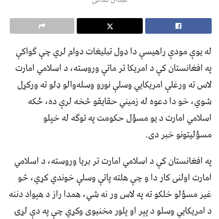
له یوې مودې راهیسې دا ډول تبليغات دوام لري چې ګواکې
په افغانستان کې د امريکا تر ماتې وروسته، د اسلامي امارت
لاس ته ورغلې امريکايي وسلې نورو وسله‌والو ډلو ته ورکړل
شوي، خو دا دعوه له زمیني حقايقو څخه لرې ده، ځکه
اسلامي امارت د يو مسؤل حکومت په توګه له خپلو
مسؤليتونو خبر دی.
په افغانستان کې د اسلامي امارت تر بريا وروسته، د اسلامي
امارت اولنی کار دا و چې هلته پاتې وسلې خوندي کړي، څو
غیر مسؤلو خلکو ته په لاس ور نه شي، همدا راز د هېواد دننه
د امريکايي وسلو د پېر او پلور مخنيوی وکړي چې په دې لړۍ