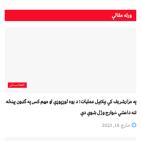
ورته
مقالې
افغانستان
په مزارشریف کې بېلابېل عملیات؛ د یوه لوړپوړي او مهم کس په ګډون پينځه
تنه داعشي خوارج وژل شوي دي
مارچ 18, 2023