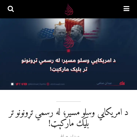
د امريکايي وسلو مسیر؛ له رسمي تړونونو تر
بلیک مارکېټ!
عبدان صافی