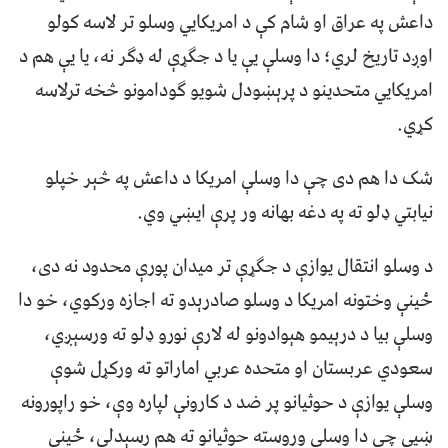
داعش په عراق او شام کې د امريکايي وسلو تر لاسه کولو
اوږد تاريخ لري؛ دا وسلې يې يا د جګړې له ډګر نه، يا یې هم د
امريکايي متحدينو د پرېښودل شویو ګودامونو څخه ترلاسه
کړي.
شک دا هم دی چې دا وسلې امریکا د داعش په څېر خپلو
نیابتي ډلو ته په دغه بهانه ور پرې ايښي وي.
د وسلو انتقال يوازې د جګړې تر ميدان پورې محدود نه دی،
ځینې وختونه امريکا د وسلو صادرېدو ته اجازه ورکوي، خو دا
وسلې بيا د درېیمو هېوادونو له لارې نورو ډلو ته ورسېږي،
سعودي عربستان او متحده عربي اماراتو ته ورکړل شوې
وسلې يوازې د حوثيانو پر ضد د کارونې لپاره وې، خو راپورونه
ښيي چې دا وسلې وروسته حوثيانو ته هم رسېدلي، ځينې