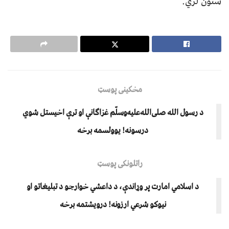
شتون لري.
مخکینی پوسټ
د رسول الله صلی‌الله‌علیه‌وسلّم غزاګانې او ترې اخیستل شوي
درسونه! یوولسمه برخه
راتلونکی پوسټ
د اسلامي امارت پر وړاندې، د داعشي خوارجو د تبليغاتو او
نیوکو شرعي ارزونه! درويشتمه برخه