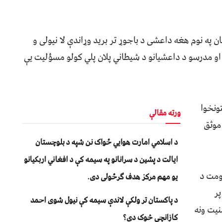
په نوم هغه داعشی د باجوړ تر برید وړاندې لا نیولی و
 او مدرسو د داعشیانو د شیطاني پلان پلي کولو مسؤليت یې
ونخوا
ورته مقالې
موثق
د اسلامي امارت هوايي ځواک نن شپه د بلوچستان
ايالت د پشين د سرانانو په سيمه کې د افغاني اربکيانو
ومت د
يو مهم مرکز هدف ګرځولی دی.
پر
د پاکستان تر ولکې لاندې سیمه کې نیول شوی احمد
نیت ونه
کازانچي څوک دی؟