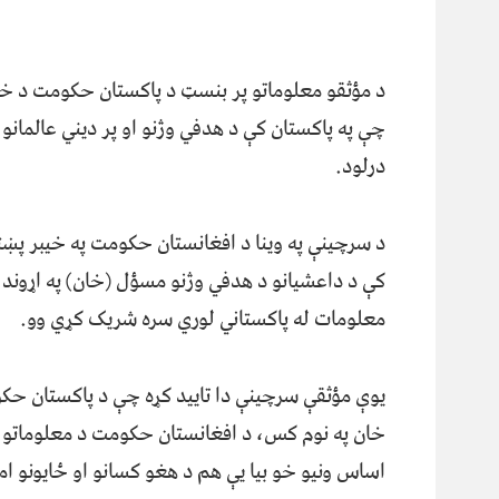
د مؤثقو معلوماتو پر بنسټ د پاکستان حکومت د خان 
چې په پاکستان کې د هدفي وژنو او پر ديني عالمانو
درلود.
د سرچینې په وینا د افغانستان حکومت په خیبر پښت
کې د داعشیانو د هدفي وژنو مسؤل (خان) په اړوند 
معلومات له پاکستاني لوري سره شریک کړي وو.
یوې مؤثقې سرچینې دا تایید کړه چې د پاکستان حک
خان په نوم کس، د افغانستان حکومت د معلوماتو 
اساس ونیو خو بیا یې هم د هغو کسانو او ځایونو ام