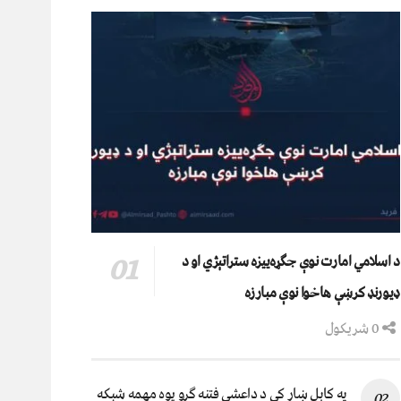
د اسلامي امارت نوې جګړه‌ییزه ستراتېژي او د
ډیورنډ کرښې هاخوا نوې مبارزه
0 شریکول
په کابل ښار کې د داعشي فتنه ګرو يوه مهمه شبکه