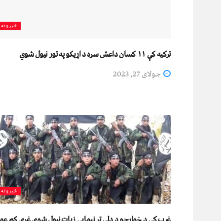
خبرونه
ترکیه کې ۱۱ کسان داعش سره د اړیکو په تور نیول شوي
جولای 27, 2023
خبرونه
غرب کې د خوارجو د ډلې تر نیمايي زیات نیول شوي غړي کم عم