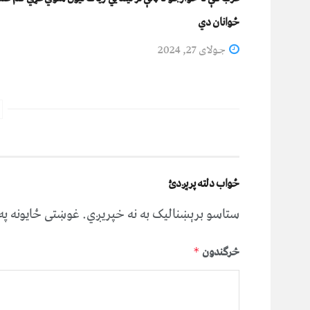
ځوانان دي
جولای 27, 2024
ځواب دلته پرېږدئ
ستاسو برېښناليک به نه خپريږي.
غوښتى ځایونه پ
څرگندون
*