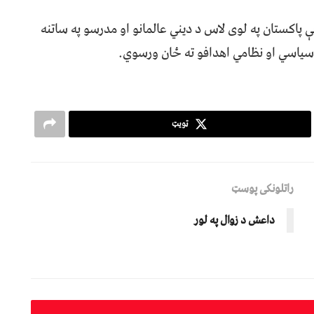
 پاکستان په لوی لاس د دیني عالمانو او مدرسو په ساتنه
سیاسي او نظامي اهدافو ته ځان ورسوي.
ټویټ
راتلونکی پوسټ
داعش د زوال په لور