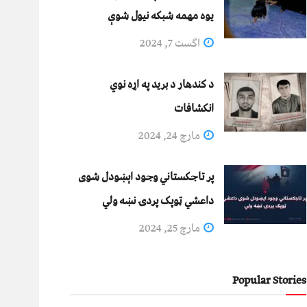
يوه مهمه شبکه نيول شوې
اگست 7, 2024
د کندهار د برید په اړه نوي
انکشافات
مارچ 24, 2024
پر تاجکستاني وجود اېښودل شوی
داعشي ټوپک پردۍ نښه ولي
مارچ 25, 2024
Popular Stories