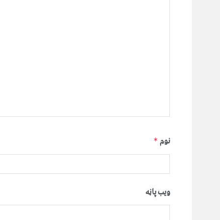
نوم
*
ویب پاڼه