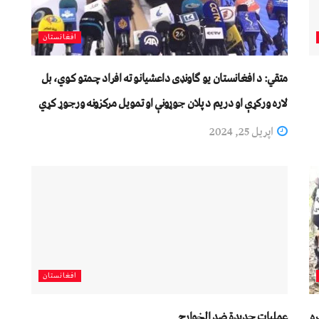
افغانستان
متقي: د افغانستان یو ګاونډی داعشیانو ته افراد چمتو کوي، بل
لاره ورکړې او دریم د پلان جوړونې او تمويل مرکزونه ورجوړ کړي
اپریل 25, 2024
افغانستان
ره
عمليات جديدة ضد الخوارج