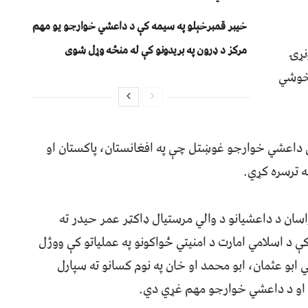
خیبر قمبرخېلو په سیمه کې د داعشي خوارجو یو مهم
مرکز د ډرون په بریدونو کې له منځه وړل شوی
نړۍ
 خوشي
 داعشي خوارجو غوښتل چې په افغانستان، پاکستان او
نه ترسره کړي.
سان د داعشیانو د والي مرستيال ډاکټر عمر حیدر ته
 د اسلامي امارت د امنيتي ځواکونو په عملياتو کې ووژل
 ابو عثمان، ابو محمد او خان په نوم کسانو ته سپارل
 او د داعشي خوارجو مهم غړي دي.