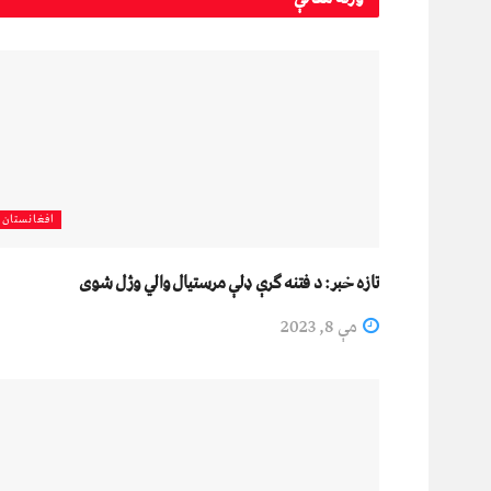
افغانستان
تازه خبر: د فتنه ګرې ډلې مرستیال والي وژل شوی
مې 8, 2023