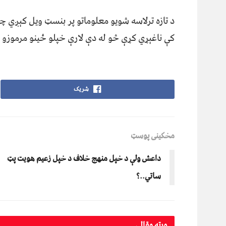
د تازه ترلاسه شویو معلوماتو پر بنسټ ویل کېږي چې
کې ناغېړي کړې څو له دې لارې خپلو ځینو مرموزو 
شریک
مخکینی پوسټ
داعش ولې د خپل منهج خلاف د خپل زعيم هويت پټ
ساتي..؟
ورته
مقالې