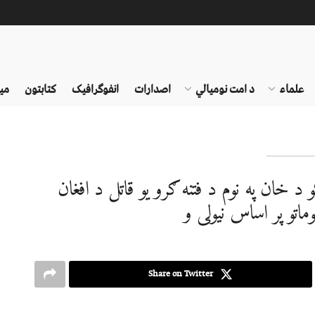
علماء
د امت نومیالي
اصدارات
انفوګرافیک
کتابتون
می
 د خان په نوم د فتنه ګرو یو قاتل د افغان
تو پر اساس نیولی و
Share on Twitter