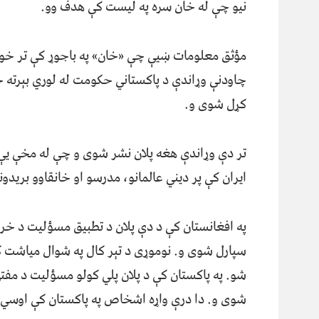
نیو چې له خان سره په ليست کې هدف وو.
مؤثق معلومات ښیې چې «خان» په باجوړ کې تر خو
چاودنې وړاندې د پاکستاني حکومت له لوري بېرته
کړل شوی و.
تر دې وړاندې هغه پلان نشر شوی و چې له مخې یې
ایران کې پر ديني عالمانو، مدرسو او خانقاوو بریدو
په افغانستان کې د دې پلان د تطبیق مسؤلیت د خرا
سپارل شوی و. نوموړی د تېر کال په شوال مياشت کې
شو. په پاکستان کې د پلان پلي کولو مسؤليت د مفتي
شوی و. دا درې واړه اشخاص په پاکستان کې اوسي