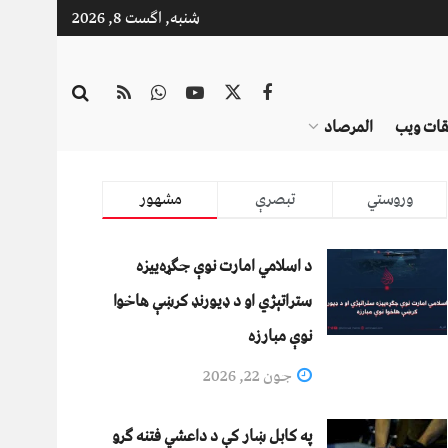
شنبه, اگست 8, 2026
قات ویب
المرصاد
وروستي
تبصرې
مشهور
د اسلامي امارت نوې جګړه‌ییزه
ستراتېژي او د ډیورنډ کرښې هاخوا
نوې مبارزه
جون 22, 2026
په کابل ښار کې د داعشي فتنه ګرو