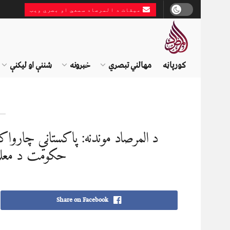
میقات د المرصاد سمعي او بصري ویب
کورپاڼه
مهالني تبصري
خبرونه
شننې او لیکنې
د المرصاد موندنه: پاکستاني چارواکو
حکومت د معلوما
Share on Facebook