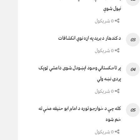
نيول شوې
0 شریکول
د کندهار د برید په اړه نوي انکشافات
0 شریکول
پر تاجکستاني وجود اېښودل شوی داعشي ټوپک
پردۍ نښه ولي
0 شریکول
کله چې د خوارجو توره د امام ابو حنیفه مخې ته
خم شوه
0 شریکول