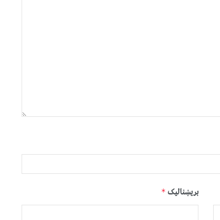
بریښنالیک
*