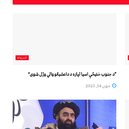
خبرونه
”د جنوب ختیځې اسیا لپاره د داعشیانو والي وژل شوی“
جون 14, 2023