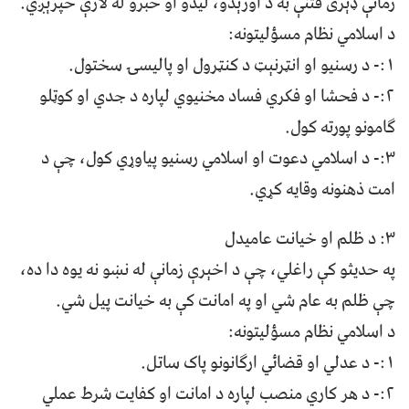
زمانې ډېری فتنې به د اورېدو، لیدو او خبرو له لارې خپرېږي.
د اسلامي نظام مسؤلیتونه:
۱:- د رسنیو او انټرنېټ د کنټرول او پالیسۍ سختول.
٢:- د فحشا او فکري فساد مخنیوي لپاره د جدي او کوټلو
ګامونو پورته کول.
۳:- د اسلامي دعوت او اسلامي رسنیو پیاوړي کول، چې د
امت ذهنونه وقایه کړي.
۳: د ظلم او خیانت عامیدل
په حدیثو کې راغلي، چې د اخېرې زمانې له نښو نه یوه دا ده،
چې ظلم به عام شي او په امانت کې به خیانت پیل شي.
د اسلامي نظام مسؤلیتونه:
۱:- د عدلي او قضائي ارګانونو پاک ساتل.
۲:- د هر کاري منصب لپاره د امانت او کفایت شرط عملي