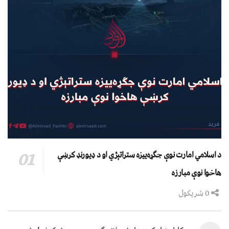
د اسلامي امارت نوې جګړه‌ییزه ستراتېژي او د ډیورنډ کرښې
هاخوا نوې مبارزه
0 شریکول