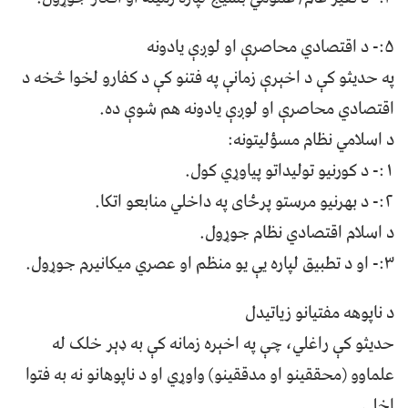
۵:- د اقتصادي محاصرې او لوږې یادونه
په حدیثو کې د اخېرې زمانې په فتنو کې د کفارو لخوا څخه د
اقتصادي محاصرې او لوږې یادونه هم شوې ده.
د اسلامي نظام مسؤلیتونه:
۱:- د کورنیو تولیداتو پیاوړي کول.
۲:- د بهرنیو مرستو پرځای په داخلي منابعو اتکا.
د اسلام اقتصادي نظام جوړول.
۳:- او د تطبیق لپاره یې یو منظم او عصري میکانیرم جوړول.
د ناپوهه مفتیانو زیاتیدل
حدیثو کې راغلي، چې په اخېره زمانه کې به ډېر خلک له
علماوو (محققینو او مدققینو) واوړي او د ناپوهانو نه به فتوا
اخلي.