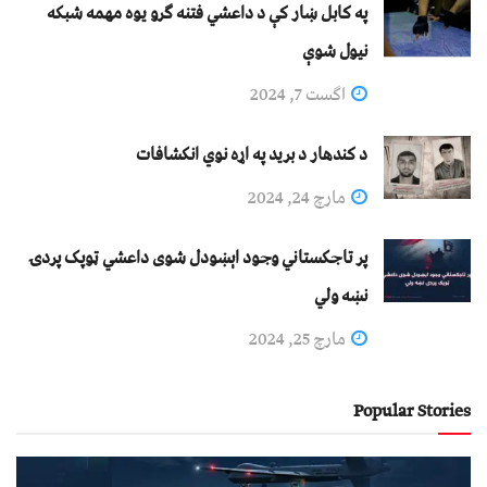
په کابل ښار کې د داعشي فتنه ګرو يوه مهمه شبکه
نيول شوې
اگست 7, 2024
د کندهار د برید په اړه نوي انکشافات
مارچ 24, 2024
پر تاجکستاني وجود اېښودل شوی داعشي ټوپک پردۍ
نښه ولي
مارچ 25, 2024
Popular Stories