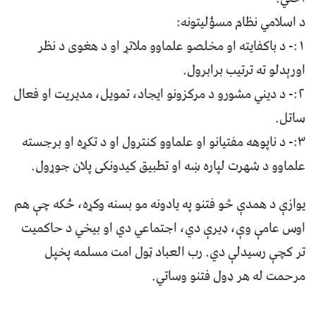
د اسلامي نظام مسؤلیتونه:
۱:- د باکفایته او مخلصو علماوو ملاتړ او د هغوی د نظر
اورېدلو ته ترتیب برابرول.
۲:- د دیني مشورو د مرکزونو ایجاد، تمویل، مدیریت او فعال
ساتل.
۳:- د ناپوهه مفتیانو او علماوو کنترول او د تکړه او برجسته
علماوو د شهرت لپاره ښه او تطبیق کیدونکی پلان جوړول.
یوازې د همدې څو فتنو په یادونه مو بسنه وکړه، ځکه چې هم
اوس عامې وې، ډیرې دي، اجتماعي دي او بیخي د حاکمیت
تر کچې رسیدلې دي. رب العباد ټول امت مسلمه پخپل
مرحمت له هر ډول فتنو وساتي.