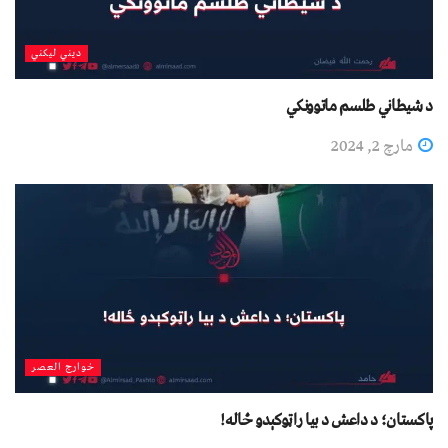
دیني لیکني
د شیطاني طلسم ماتوونکي
مارچ 2, 2024
خوارج العصر
پاکستان؛ د داعش د بیا راټوکېدو ځاله!