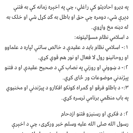
په ډیرو احادیثو کې راغلي، چې په اخېره زمانه کې به فتنې
ډېرې شي، دومره چې حق او باطل به ګډ کړل شي او خلک به
له دینه مخ واړوي.
د اسلامي نظام مسؤلیتونه:
۱:- اسلامي نظام باید د عقیدې د خالص ساتنې لپاره د علماوو
او روحانینو رول لا فعال او نور هم قوي کړي.
۲:- د ښوونې او روزنې په نصاب کې د صحیح عقیدې او د فتنو
پېژندنې موضوعات ور ځای کړي.
۳:- د باطلو فرقو او ګمراه کونکو افکارو د پیژندنې او مخنیوي
په باب منظمې برنامې ترسره کړي.
۲: د فکري او رسنیزو فتنو ازدحام
رسول الله صلی الله علیه وسلم خبر ورکړی، چې د اخېرې