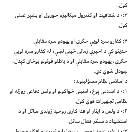
کول.
۳:- د شفافیت او کنترول میکانیزم جوړول او بشپړ عملي
کول.
۴: کفارو سره لویې جګړې او یهودو سره مقابلې
حدیثو کې د اخېرې زمانې ځینې نښې، له کفارو سره لویې
جګړې، یهودو سره مقابلې او د باطلو قوتونو یوځای کېدل،
ښودل شوي دي.
د اسلامي نظام مسؤلیتونه:
۱:- د اسلامي پوځ، امنیتي ځواکونو او ولس دفاعي روزنه او
نظامي تجهیزات قوي کول.
۲:- د ولس د ایثار او فدا کاری روحیه ژوندي ساتل او د
استشهاد د سنګر فعال ساتل.
۳:- د نفیر عام/ عمومي بسیج لپاره زمینه او افکار جوړول.