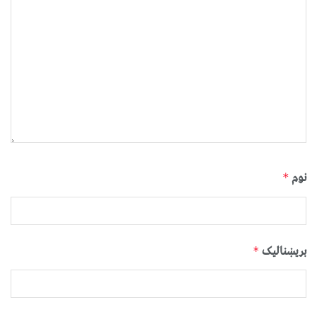
نوم
*
بریښنالیک
*