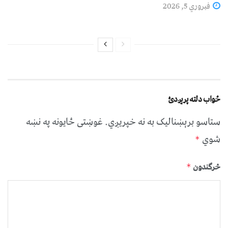
فبروري 5, 2026
ځواب دلته پرېږدئ
ستاسو برېښناليک به نه خپريږي.
غوښتى ځایونه په نښه
شوي
*
څرگندون
*