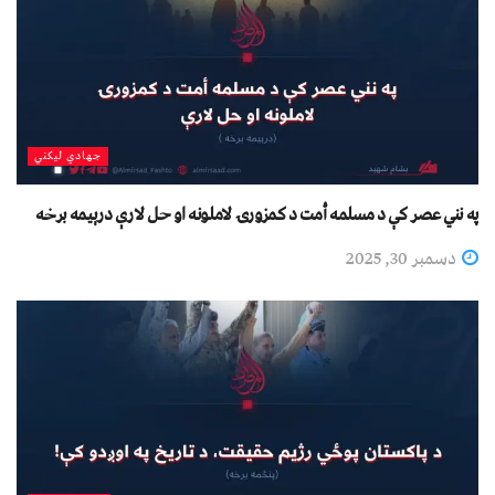
جهادي لیکني
په نني عصر کې د مسلمه أمت د کمزورۍ لاملونه او حل لارې درېیمه برخه
دسمبر 30, 2025