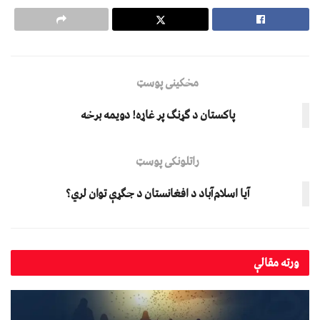
مخکینی پوسټ
پاکستان د ګړنګ پر غاړه! دویمه برخه
راتلونکی پوسټ
آيا اسلام‌آباد د افغانستان د جګړې توان لري؟
ورته
مقالې