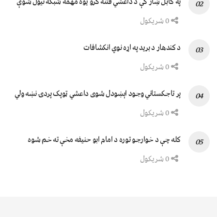
په کابل ښار کې د داعشي فتنه ګرو يوه مهمه شبکه نيول شوې
0 شریکول
د کندهار د برید په اړه نوي انکشافات
0 شریکول
پر تاجکستاني وجود اېښودل شوی داعشي ټوپک پردۍ نښه ولي
0 شریکول
کله چې د خوارجو توره د امام ابو حنیفه مخې ته خم شوه
0 شریکول