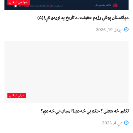
سیاسي لیکني
د پاکستان پوځي رژیم حقیقت، د تاریخ په اوږدو کې! (۵)
اپریل 19, 2026
دیني لیکني
تکفير څه معنی ؟ حکم يې څه دی؟ اسباب يې څه دي؟
مې 4, 2023