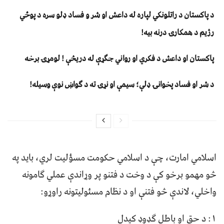
د پاکستان د راتلونکي لپاره له داعش او شر و فساد ډلو سره د پوځي
رژیم د همکارۍ درنه بیه!
پاکستان او داعش د فکري او رواني جګړې له دریڅې ! لومړۍ برخه
د شر او فساد پخوانۍ ډلې؛ سیمې او نړۍ ته د ګواښ نوې وسیله!
اسلامي امارت، چې د اسلامي حکومت مسؤلیت لري، باید په
څو مهمو برخو کې د وخت د فتنو پر وړاندې عملي ګامونه
واخلي، لاندې څو فتنې او د نظام مسئولیتونه راوړو:
۱: د حق او باطل ګډوډ کیدل