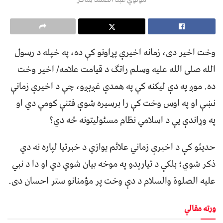
وخت اخیر دی، زمانه اخیرې پړاونو کې ده، په خپله د رسول
الله صلی الله علیه وسلم راتګ د قیامت علامه/ اخیر وخت
ده. موږ په دې لیکنه کې په همدې غږېږو، چې د اخیرې زمانې
نښې او په اوس وخت کې را برسیره شوې فتنې کومې دي او
په وړاندې یې د اسلامي نظام مسئولیتونه څه دي؟
حدیثو کې د اخیرې زماني علائم یوازي د خبرتیا لپاره نه دي
ذکر شوي؛ بلکې د تیارېدو په موخه بیان شوي دي او دا د نبي
علیه الصلوة والسلام د دې وخت پر مؤمنانو ستر احسان دی.
ورته مقالې