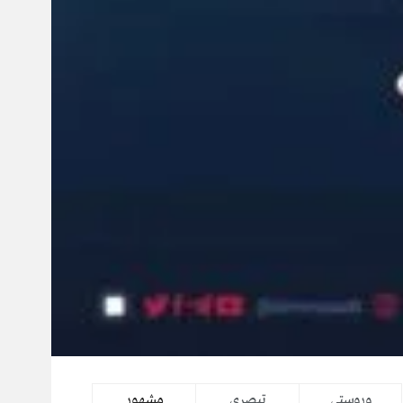
وروستي
تبصرې
مشهور