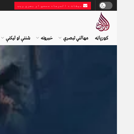
میقات د المرصاد سمعي او بصري ویب
کورپاڼه
مهالني تبصري
خبرونه
شننې او لیکنې