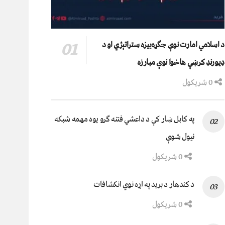
د اسلامي امارت نوې جګړه‌ییزه ستراتېژي او د
ډیورنډ کرښې هاخوا نوې مبارزه
0 شریکول
په کابل ښار کې د داعشي فتنه ګرو يوه مهمه شبکه
نيول شوې
0 شریکول
د کندهار د برید په اړه نوي انکشافات
0 شریکول