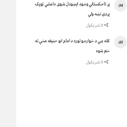
پر تاجکستاني وجود اېښودل شوی داعشي ټوپک
پردۍ نښه ولي
0 شریکول
کله چې د خوارجو توره د امام ابو حنیفه مخې ته
خم شوه
0 شریکول