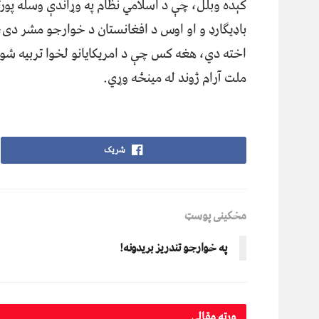
کېده وبلل، چې د اسلامي نظام په وړاندې وسله پور
باډیګارډ و او اوس د افغانستان د خوارجو مشر دی، 
اخته دي، هغه کس چې د امریکایانو لخوا تربیه شو
ملت آرام ژوند له مینځه وړي.
شریک
مخکینی پوسټ
په خوارجو تندریز بریدونه!
ورته
مقالې