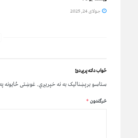
جولای 24, 2025
ځواب دلته پرېږدئ
ستاسو برېښناليک به نه خپريږي.
غوښتى ځایونه پ
څرگندون
*