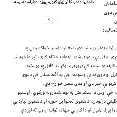
داعش؛ د امریکا تر ټولو ګټوره پروژه! دیارلسمه برخه
لمانان
چې دوی
ن
شحالېده
ټولو بدترین قشر دی، افغانو مؤمنو ځواکونو یې په
ر کړی او تل یې د دوی شوم اهداف خنثاء کړي، تېر ماخوستن
 کارته نو سیمه کې پرې برید وکړ، د کابل په ورستیو
کړل او دوی ته یې وښوده، چې په افغانستان کې ددوی
کړنو یې خبر دي او ددې عصر خوارج دي.
ي، چې اوس د اسلام تش په نوم شعارونه ورکوي، اوسنيو
وظیفې درلودې، د هغوی تنخوا یې خوړه او د هغوی لپاره یې
 را پورته شول او دا کار یې جهاد، ثواب او رب ته نېږدې