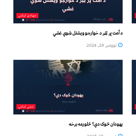
جهادي لیکني
د أمت پر ټټر د خوارجو ویشتل شوي غشي
نوومبر 28, 2024
دیني لیکني
یهودان څوک دي؟ څلورمه برخه