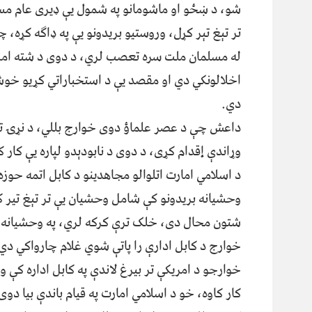
شو، د ښځو او ماشومانو په شمول یې ډیری عام مس
تر تېغ تېر کړل، وروستیو بریدونو یې په ډاګه کړه، 
له مسلمان ملت سره تعصب لري، د دوی د شته ام
اخلالونکي دي او مقصد یې د استخباراتي کړیو خو
دي.
داعش چې د عصر علماؤ دوی خوارج بللي، د نړۍ تر 
وړاندې إقدام کړی، د دوی د نابودېدو لپاره یې کا
د اسلامي امارت اتلوالو مجاهدینو د کابل اتمه حوزه
وحشیانه بریدونو کې شامل وحشیان یې تر تېغ تیر 
شتون محال دی، خلک ترې کرکه لري، په وحشیانه 
خوارج د کابل ادارې را پاتې شوي غلام چارواکي د
خوارجو د امریکې تر بیرغ لاندې په کابل اداره کې 
کار کاوه، خو د اسلامي امارت په قیام باندې بیا دوی