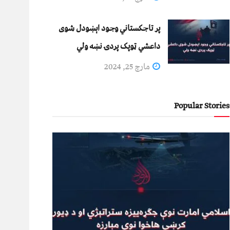
پر تاجکستاني وجود اېښودل شوی
داعشي ټوپک پردۍ نښه ولي
مارچ 25, 2024
Popular Stories