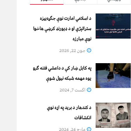
د اسلامي امارت نوې جګړه‌ییزه
ستراتېژي او د ډیورنډ کرښې هاخوا
نوې مبارزه
جون 22, 2026
په کابل ښار کې د داعشي فتنه ګرو
يوه مهمه شبکه نيول شوې
اگست 7, 2024
د کندهار د برید په اړه نوي
انکشافات
مارچ 24, 2024