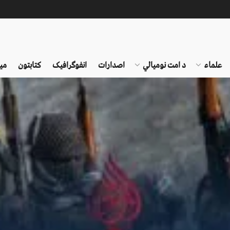
علماء
د امت نومیالي
اصدارات
انفوګرافیک
کتابتون
می