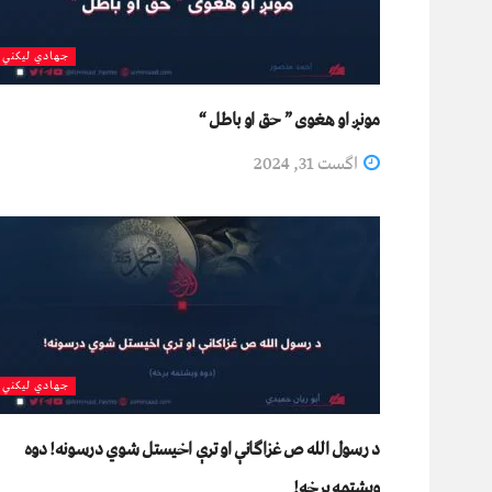
جهادي لیکني
مونږ او هغوی ” حق او باطل “
اگست 31, 2024
جهادي لیکني
د رسول الله ص غزاګانې او ترې اخیستل شوي درسونه! دوه
ویشتمه برخه!