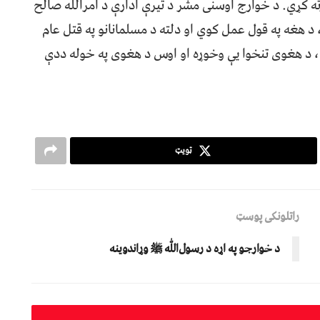
ته کړي. د خوارج اوسنی مشر د تیرې ادارې د امرالله صالح
د هغه په قول عمل کوي او دلته د مسلمانانو په قتل عام
، د هغوی تنخوا یې وخوړه او اوس د هغوی په خوله ددې
ټویټ
راتلونکی پوسټ
د خوارجو په اړه د رسولﷲ ﷺ وړاندوينه