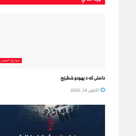
خوارج العصر
داعش که د یهودو شطرنج
اکتوبر 14, 2023