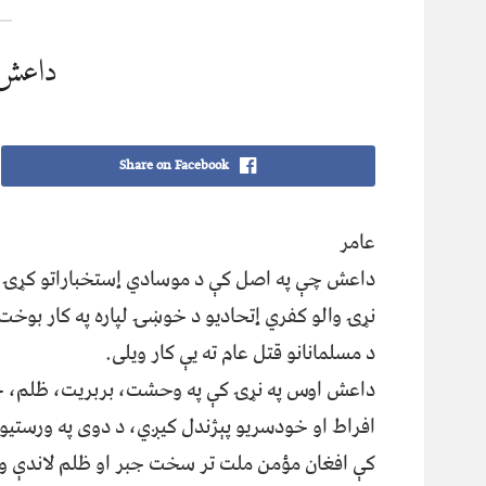
داعش
Share on Facebook
عامر
داعش چې په اصل کې د موسادي إستخباراتو کړۍ د
نړۍ والو کفري إتحادیو د خوښۍ لپاره په کار بوخت
د مسلمانانو قتل عام ته یې کار ویلی.
داعش اوس په نړۍ کې په وحشت، بربریت، ظلم، ج
افراط او خودسریو پېژندل کیږي، د دوی په ورستیو 
کې افغان مؤمن ملت تر سخت جبر او ظلم لاندې ون