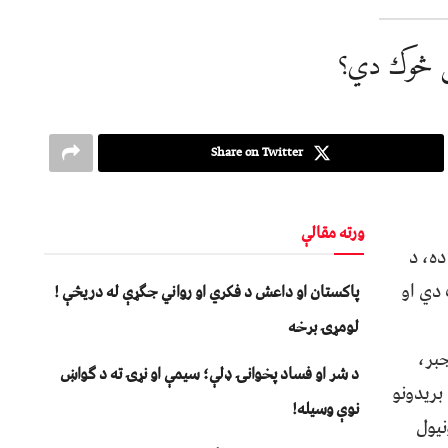
 څوک دي؟
Share on Twitter
ورته مقالې
ه، د
 دي او
پاکستان او داعش د فکري او رواني جګړې له دریڅې !
لومړۍ برخه
بر،
د شر او فساد پخوانۍ ډلې؛ سیمې او نړۍ ته د ګواښ
بریدونو
نوې وسیله!
یول