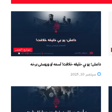
خوارج العصر
داعش؛ یو بې خلیفه خلافت! لسمه او وروستۍ برخه
سپتمبر 10, 2025